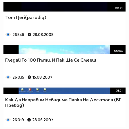
00:21
Tom I Jeri(parodiq)
26 546
28.08.2008
00:04
Гледай Го 100 Пъти, И Пак Ще Се Смееш
26 035
15.08.2007
01:21
Как Да Направим Невидима Папка На Десктопа (БГ
Превод)
26 019
28.06.2007