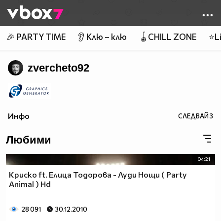
Member of
👾
🎉 PARTY TIME
👂 Клю – клю
🪀CHILL ZONE
⭐Li
zvercheto92
Инфо
СЛЕДВАЙ
3
Любими
04:21
Криско ft. Елица Тодорова - Луди Нощи ( Party
Animal ) Hd
28 091
30.12.2010