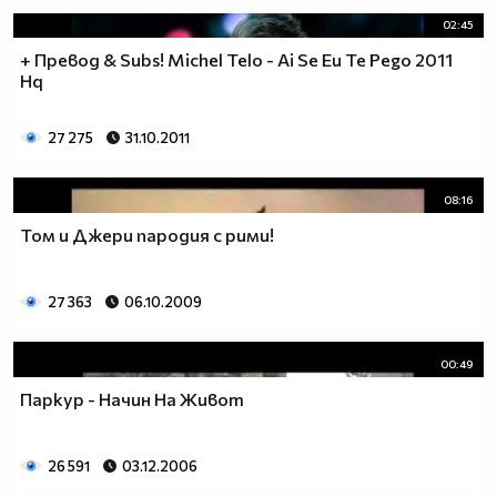
02:45
+ Превод & Subs! Michel Telo - Ai Se Eu Te Pego 2011
Hq
27 275
31.10.2011
08:16
Том и Джери пародия с рими!
27 363
06.10.2009
00:49
Паркур - Начин На Живот
26 591
03.12.2006