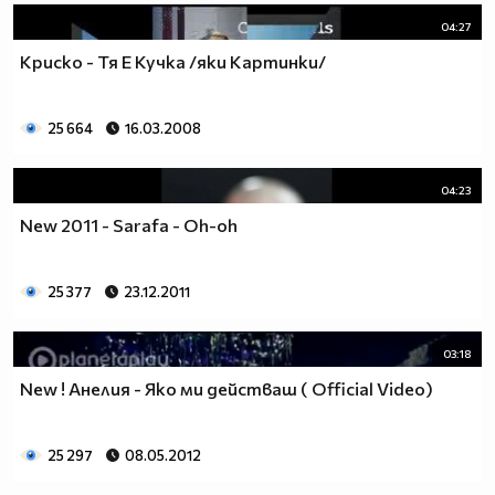
04:27
Криско - Тя Е Кучка /яки Картинки/
25 664
16.03.2008
04:23
New 2011 - Sarafa - Oh-oh
25 377
23.12.2011
03:18
New ! Анелия - Яко ми действаш ( Official Video)
25 297
08.05.2012