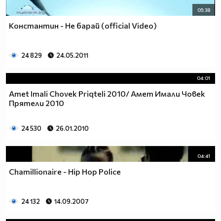
05:38
Константин - Не барай (official Video)
24 829
24.05.2011
04:01
Amet Imali Chovek Priqteli 2010/ Амет Имали Човек
Прятели 2010
24 530
26.01.2010
04:41
Chamillionaire - Hip Hop Police
24 132
14.09.2007