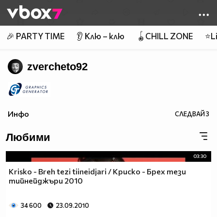
Member of
👾
🎉 PARTY TIME
👂 Клю – клю
🪀CHILL ZONE
⭐Li
zvercheto92
Инфо
СЛЕДВАЙ
3
Любими
03:30
Krisko - Breh tezi tiineidjari / Криско - Брех тези
тийнейджъри 2010
34 600
23.09.2010