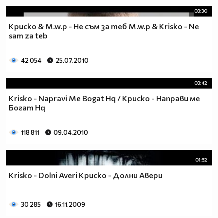
03:30
Криско & M.w.p - Не съм за теб M.w.p & Krisko - Ne
sam za teb
42 054
25.07.2010
03:42
Krisko - Napravi Me Bogat Hq / Криско - Направи ме
Богат Hq
118 811
09.04.2010
01:52
Krisko - Dolni Averi Криско - Долни Авери
30 285
16.11.2009