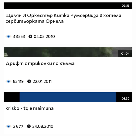
02:53
Щилян И Оркестър Китка Румсервиза в хотела
сервитьорката Орнела
48 553
04.05.2010
01:04
Дрифт с триколки по хълма
83 119
22.01.2011
03:36
krisko - tq e maimuna
2 677
24.08.2010