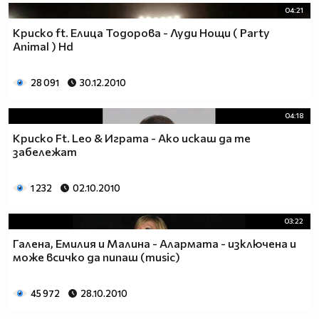
04:21
Криско ft. Елица Тодорова - Луди Нощи ( Party
Animal ) Hd
28 091
30.12.2010
04:18
Криско Ft. Leo & Играта - Ако искаш да те
забележат
1 232
02.10.2010
03:22
Галена, Емилия и Малина - Алармата - изключена и
може всичко да пипаш (music)
45 972
28.10.2010