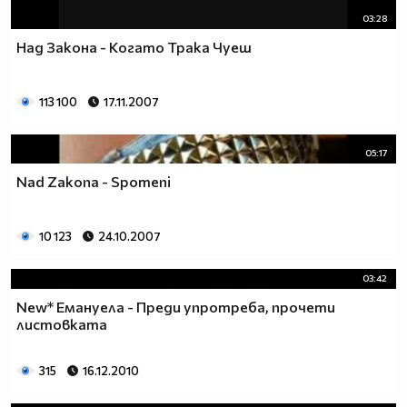
03:28
Над Закона - Когато Трака Чуеш
113 100
17.11.2007
05:17
Nad Zakona - Spomeni
10 123
24.10.2007
03:42
New* Емануела - Преди упротреба, прочети
листовката
315
16.12.2010