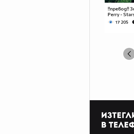
!!превод!! 3
Perry - Star
17 205