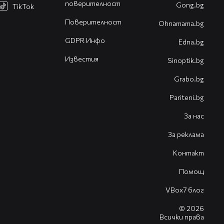
поверителност
Gong.bg
TikTok
Поверителност
Оhnamama.bg
GDPR Инфо
Edna.bg
Известия
Sinoptik.bg
Grabo.bg
Pariteni.bg
За нас
За реклама
Контакт
Помощ
VBox7 блог
© 2026
Всички права