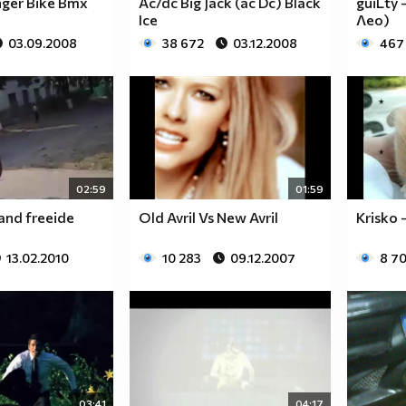
nger Bike Bmx
Ac/dc Big Jack (ac Dc) Black
guiLty 
Ice
Лео)
03.09.2008
38 672
03.12.2008
467
02:59
01:59
and freeide
Old Avril Vs New Avril
Krisko 
13.02.2010
10 283
09.12.2007
8 7
03:41
04:17