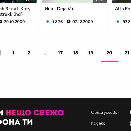
oh!3 feat. Katy
Ина - Deja Vu
Alfa R
strukk (hd)
29.10.2009
1 876
02.12.2009
932
1
2
...
17
18
19
20
21
Общи условия
Кодекс