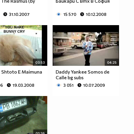
- The Rasmus (by
Баикари С Bmx В София
31.10.2007
15 570
10.12.2008
03:53
04:25
- Shtoto E Maimuna
Daddy Yankee Somos de
Calle bg subs
06
19.03.2008
3 051
10.07.2009
01:26