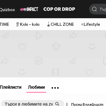
Quizbox
 TIME
👂 Клю – клю
🪀CHILL ZONE
⭐Lifestyle
Плейлисти
Любими
|
Пусни в плейлист