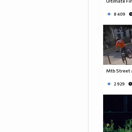
Ultimate Fi
8 409
Mtb Street 
2 929