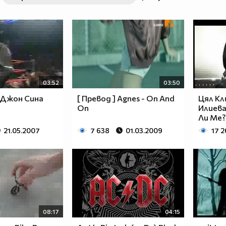
03:52
03:50
Джон Сина
[ Превод ] Agnes - On And
Цял К
On
Илиева
Ли Ме?
21.05.2007
7 638
01.03.2009
17 
08:17
04:15