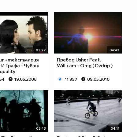
03:27
04:43
лип+текстмария
Превод Usher Feat.
 И Графа - Чуваш
Will.i.am - Omg ( Dvdrip )
quality
264
19.05.2008
11 957
09.05.2010
03:43
04:11