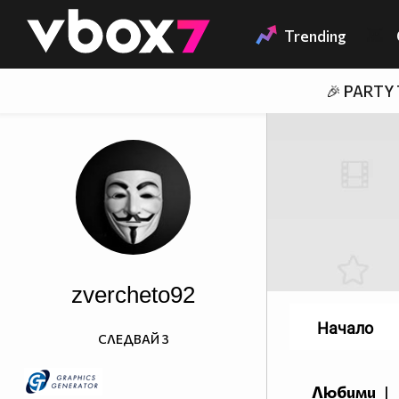
Member of
👾
Trending
🎉 PARTY
zvercheto92
Начало
СЛЕДВАЙ
3
Любими
|