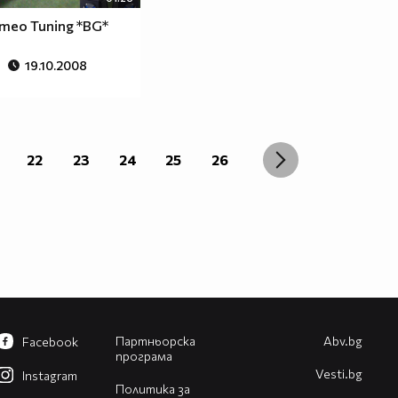
omeo Tuning *BG*
19.10.2008
22
23
24
25
26
Партньорска
Abv.bg
Facebook
програма
Vesti.bg
Instagram
Политика за