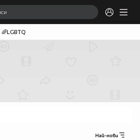
🌈LGBTQ
Най-нови