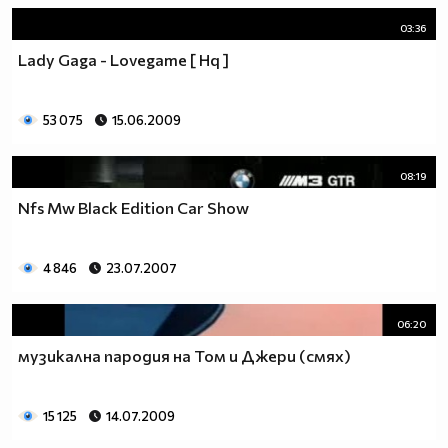
03:36
Lady Gaga - Lovegame [ Hq ]
53 075
15.06.2009
08:19
Nfs Mw Black Edition Car Show
4 846
23.07.2007
06:20
музикална пародия на Том и Джери (смях)
15 125
14.07.2009