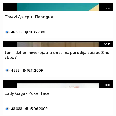
02:55
Том И Джери - Пародия
46 586
11.05.2008
08:15
tom i dzheri neverojatno smeshna parodija epizod 3 hq
vbox7
4 532
16.11.2009
03:36
Lady Gaga - Poker face
48 088
15.06.2009