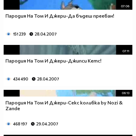
07:06
Пародия На Том И Джери-Да бъдеш преебан!
151 239
28.04.2007
07:11
Пародия На Том И Джери-Джипси Кетс!
434 490
28.04.2007
06:13
Пародия На Том И Джери-Секс колибка by Nozi &
Zande
468 197
29.04.2007