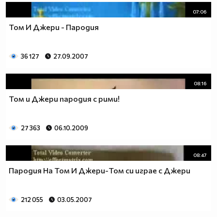
07:06
Том И Джери - Пародия
36 127
27.09.2007
08:16
Том и Джери пародия с рими!
27 363
06.10.2009
08:47
Пародия На Том И Джери-Том си играе с Джери
212 055
03.05.2007