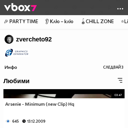
Member of
👾
🎉 PARTY TIME
👂 Клю – клю
🪀CHILL ZONE
⭐Li
zvercheto92
Инфо
СЛЕДВАЙ
3
Любими
03:47
Arsenie - Minimum (new Clip) Hq
645
13.12.2009