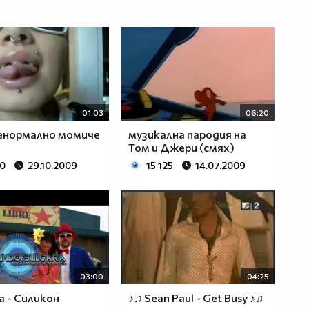
01:03
06:20
енормално момиче
музикална пародия на
Том и Джери (смях)
20
29.10.2009
15 125
14.07.2009
03:00
04:25
 - Силикон
♪♫ Sean Paul - Get Busy ♪♫