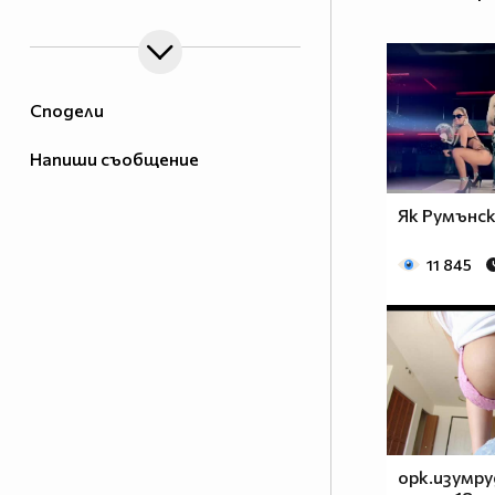
Сподели
Напиши съобщение
Як Румънск
11 845
орк.изумру