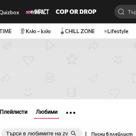
Quizbox
 TIME
👂 Клю – клю
🪀CHILL ZONE
⭐Lifestyle
Плейлисти
Любими
|
Пусни в плейлист