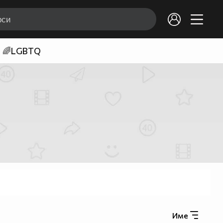
🌈LGBTQ
Име