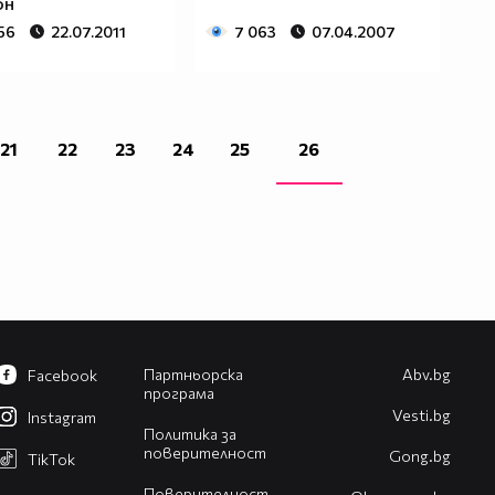
он
56
22.07.2011
7 063
07.04.2007
21
22
23
24
25
26
Партньорска
Abv.bg
Facebook
програма
Vesti.bg
Instagram
Политика за
поверителност
Gong.bg
TikTok
Поверителност