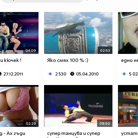
04:09
02:53
и кючек !
Яко смях 100 % :)
едно н
27.12.2011
2 530
05.04.2010
5 0
02:29
08:50
д - Ах гъди
супер танцува и супер
устата