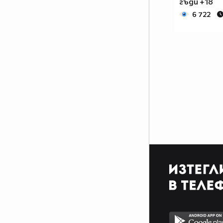
гъди +18
6 722