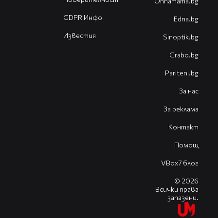
Оhnamama.bg
GDPR Инфо
Edna.bg
Известия
Sinoptik.bg
Grabo.bg
Pariteni.bg
За нас
За реклама
Контакт
Помощ
VBox7 блог
© 2026
Всички права
запазени.