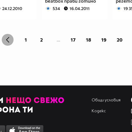
beatbox прави готино
регет
24.12.2010
534
16.04.2011
19 3
1
2
...
17
18
19
20
Общи условия
Кодекс