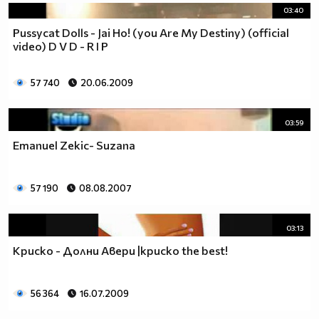
03:40
Pussycat Dolls - Jai Ho! (you Are My Destiny) (official
video) D V D - R I P
57 740
20.06.2009
03:59
Emanuel Zekic- Suzana
57 190
08.08.2007
03:13
Криско - Долни Авери |криско the best!
56 364
16.07.2009