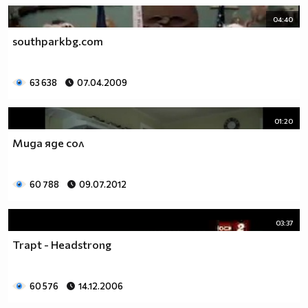
04:40
southparkbg.com
63 638
07.04.2009
01:20
Мида яде сол
60 788
09.07.2012
03:37
Trapt - Headstrong
60 576
14.12.2006