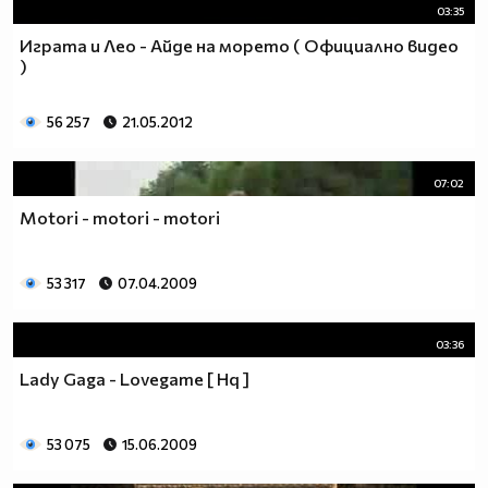
03:35
Играта и Лео - Aйде на морето ( Официално видео
)
56 257
21.05.2012
07:02
Motori - motori - motori
53 317
07.04.2009
03:36
Lady Gaga - Lovegame [ Hq ]
53 075
15.06.2009