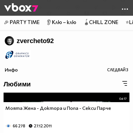
Member of
👾
🎉 PARTY TIME
👂 Клю – клю
🪀CHILL ZONE
⭐Li
zvercheto92
Инфо
СЛЕДВАЙ
3
Любими
04:17
Моята Жена - Доктора и Попа - Секси Парче
66 278
27.12.2011