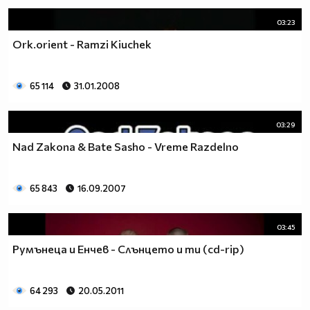
03:23
Ork.orient - Ramzi Kiuchek
65 114
31.01.2008
03:29
Nad Zakona & Bate Sasho - Vreme Razdelno
65 843
16.09.2007
03:45
Румънеца и Енчев - Слънцето и ти (cd-rip)
64 293
20.05.2011