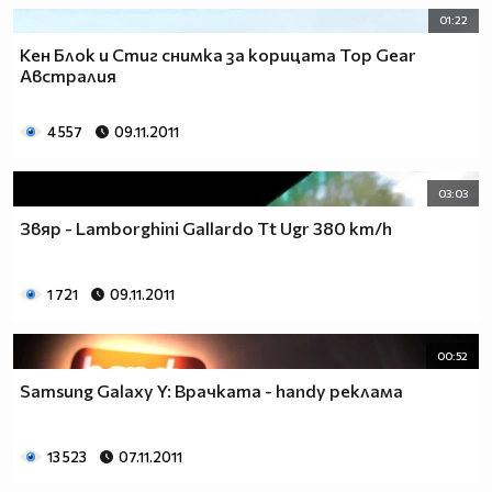
01:22
Кен Блок и Стиг снимка за корицата Top Gear
Австралия
4 557
09.11.2011
03:03
Звяр - Lamborghini Gallardo Tt Ugr 380 km/h
1 721
09.11.2011
00:52
Samsung Galaxy Y: Врачката - handy реклама
13 523
07.11.2011