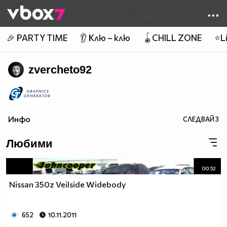
Member of
👾
🎉 PARTY TIME
👂 Клю – клю
🪀CHILL ZONE
⭐Li
zvercheto92
Инфо
СЛЕДВАЙ
3
Любими
00:52
Nissan 350z Veilside Widebody
652
10.11.2011