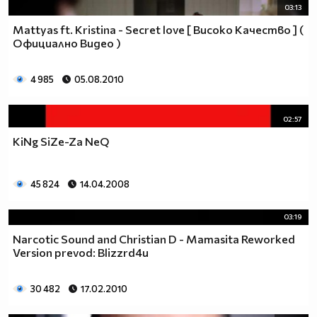
03:13
Mattyas ft. Kristina - Secret love [ Високо Качество ] (
Официално Видео )
4 985
05.08.2010
02:57
KiNg SiZe-Za NeQ
45 824
14.04.2008
03:19
Narcotic Sound and Christian D - Mamasita Reworked
Version prevod: Blizzrd4u
30 482
17.02.2010