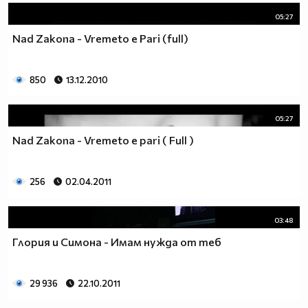
05:27
Nad Zakona - Vremeto e Pari (full)
850
13.12.2010
05:27
Nad Zakona - Vremeto e pari ( Full )
256
02.04.2011
03:48
Глория и Симона - Имам нужда от теб
29 936
22.10.2011