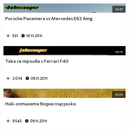
04:57
Porsche Panamera vs Mercedes E63 Amg
531
10.11.2011
00:15
Така се тръгва с Ferrari F40
2 074
09.11.2011
03:29
Най-готината водна пързалка
9 543
09.11.2011