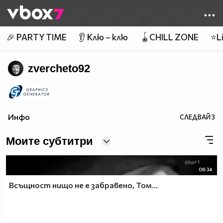
Member of
👾
🎉 PARTY TIME
👂 Клю – клю
🪀CHILL ZONE
⭐Li
zvercheto92
Инфо
СЛЕДВАЙ
3
Моите субтитри
06:34
Всъщност нищо не е забравено, Том...