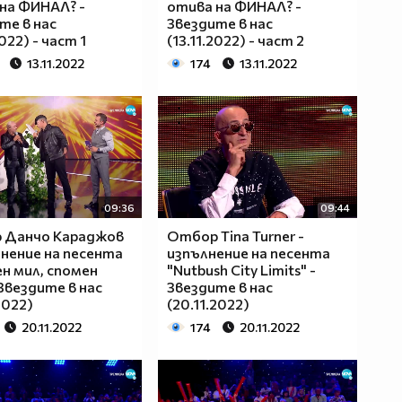
на ФИНАЛ? -
отива на ФИНАЛ? -
те в нас
Звездите в нас
2022) - част 1
(13.11.2022) - част 2
13.11.2022
174
13.11.2022
09:36
09:44
 Данчо Караджов
Отбор Tina Turner -
лнение на песента
изпълнение на песента
н мил, спомен
"Nutbush City Limits" -
 Звездите в нас
Звездите в нас
2022)
(20.11.2022)
20.11.2022
174
20.11.2022