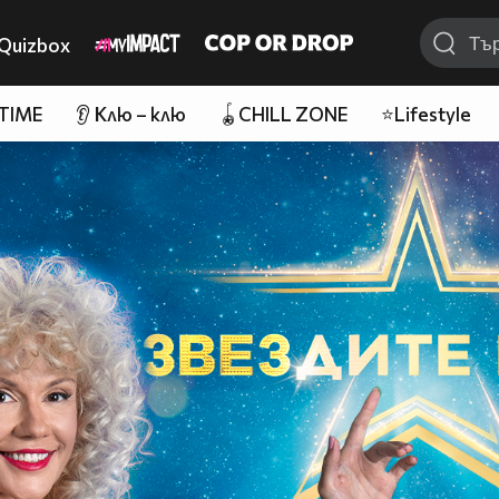
Quizbox
 TIME
👂 Клю – клю
🪀CHILL ZONE
⭐Lifestyle