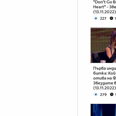
"Don't Go B
Heart" - Зв
(13.11.2022)
227
Първа инд
битка: Кой
отива на 
Звездите в
(13.11.2022)
279