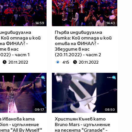
14:59
14:43
индивидуална
Първа индивидуална
 Кой отпада и кой
битка: Кой отпада и кой
на ФИНАЛ? -
отива на ФИНАЛ? -
те в нас
Звездите в нас
2022) - част 1
(20.11.2022) - част 2
20.11.2022
415
20.11.2022
09:17
08:50
 Иванова ката
Християн Кънев като
Dion - изпълнение
Bruno Mars - изпълнение
нта "All By Myself"
на песента "Granade" -