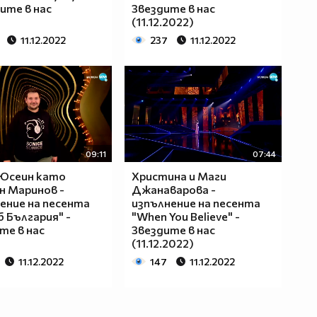
дите в нас
Звездите в нас
(11.12.2022)
11.12.2022
237
11.12.2022
09:11
07:44
 Юсеин като
Христина и Маги
н Маринов -
Джанаварова -
ение на песента
изпълнение на песента
б България" -
"When You Believe" -
те в нас
Звездите в нас
(11.12.2022)
11.12.2022
147
11.12.2022