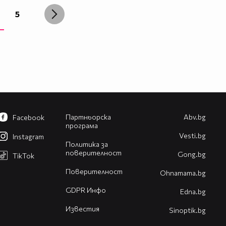
5
Партньорска
Abv.bg
Facebook
програма
Vesti.bg
Instagram
Политика за
поверителност
Gong.bg
TikTok
Поверителност
Оhnamama.bg
GDPR Инфо
Edna.bg
Известия
Sinoptik.bg