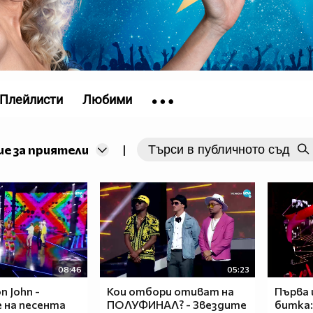
Плейлисти
Любими
е за приятели
|
08:46
05:23
n John -
Кои отбори отиват на
Първа 
 на песента
ПОЛУФИНАЛ? - Звездите
битка: