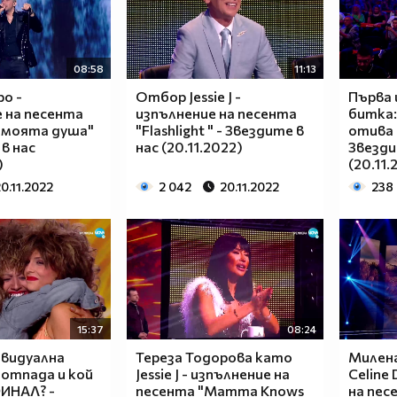
08:58
11:13
о -
Отбор Jessie J -
Първа 
 на песента
изпълнение на песента
битка:
 моята душа"
"Flashlight " - Звездите в
отива 
в нас
нас (20.11.2022)
Звезди
)
(20.11.
0.11.2022
2 042
20.11.2022
238
15:37
08:24
ивидуална
Тереза Тодорова като
Милена
 отпада и кой
Jessie J - изпълнение на
Celine 
ФИНАЛ? -
песента "Mamma Knows
на песе