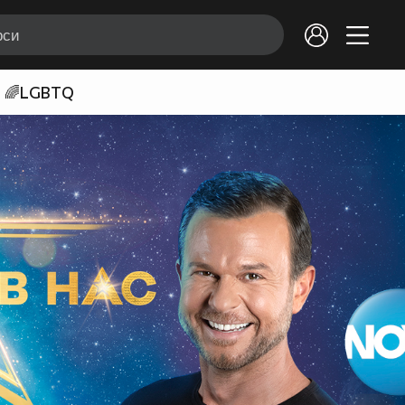
🌈LGBTQ