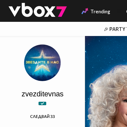
Member of
👾
Trending
🎉 PARTY
zvezditevnas
СЛЕДВАЙ
33