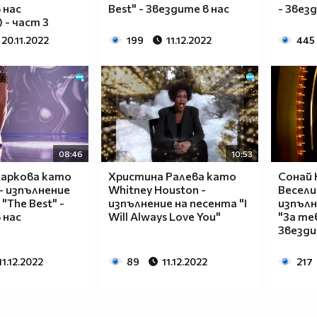
 нас
Best" - Звездите в нас
- Звез
) - част 3
20.11.2022
199
11.12.2022
445
08:46
10:53
аркова като
Христина Ралева като
Сонай
 - изпълнение
Whitney Houston -
Весели
"The Best" -
изпълнение на песента "I
изпълн
 нас
Will Always Love You"
"За те
Звезди
11.12.2022
89
11.12.2022
217