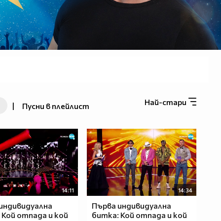
Най-стари
|
Пусни в плейлист
14:11
14:34
индивидуална
Първа индивидуална
 Кой отпада и кой
битка: Кой отпада и кой