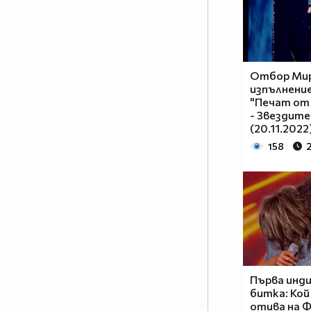
Отбор Мир
изпълнение
"Печат от
- Звездите 
(20.11.2022
158
2
Първа инд
битка: Кой
отива на 