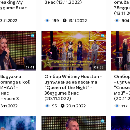
reaking My
в нас (13.11.2022)
отива 
ездите в нас
Звезди
(13.11.
13.11.2022
199
13.11.2022
904
17:41
09:32
ивидуална
Отбор Whitney Houston -
Отбор
 отпада и кой
изпълнение на песента
- изпъ
ФИНАЛ? -
"Queen of the Night" -
"Споме
 нас
Звездите в нас
мой" -
 - част 3
(20.11.2022)
(20.11.
13.11.2022
95
20.11.2022
117