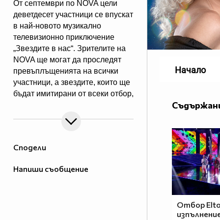
От септември по NOVA цели
деветдесет участници се впускат
в най-новото музикално
телевизионно приключение
„Звездите в нас“. Зрителите на
NOVA ще могат да проследят
Начало
превъплъщенията на всички
участници, а звездите, които ще
бъдат имитирани от всеки отбор,
Съдържани
са изключително интересни и
разнородни. Всяка седмица 5
отбора ще представят 5 звездни
образа и ще се изправят в
Сподели
имитаторска битка един срещу
друг, но само най-добрите ще
Напиши съобщение
продължат към следващия етап
на музикалното
предизвикателство.
Отбор Elto
изпълнение