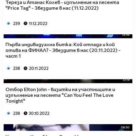
Тереза и Атанас Колев - изпълнение на песента
"Price Tag" - Звездите в нас (11.12.2022)
239
11.12.2022
14:59
Първа индивидуална битка: Кой отпада и кой
отива на ФИНАЛ? - Звездите в нас (20.11.2022) -
част 1
238
20.11.2022
13:19
Отбор Elton John - визитки на участниците и
изпълнение на песента "Can You Feel The Love
Tonight"
238
30.10.2022
08:50