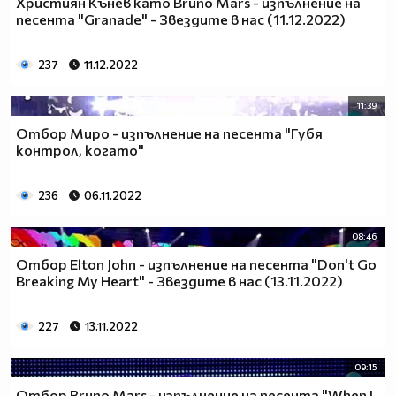
Християн Кънев като Bruno Mars - изпълнение на
песента "Granade" - Звездите в нас (11.12.2022)
237
11.12.2022
11:39
Отбор Миро - изпълнение на песента "Губя
контрол, когато"
236
06.11.2022
08:46
Отбор Elton John - изпълнение на песента "Don't Go
Breaking My Heart" - Звездите в нас (13.11.2022)
227
13.11.2022
09:15
Отбор Bruno Mars - изпълнение на песента "When I