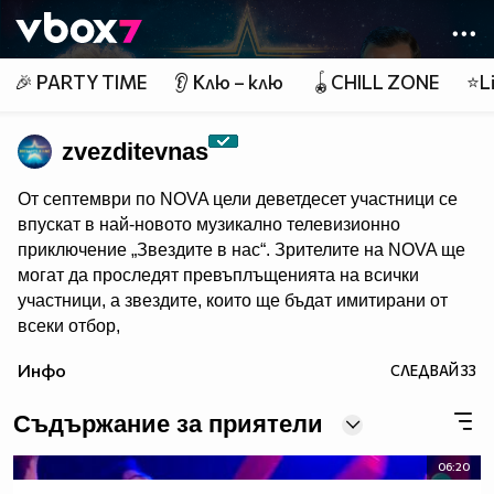
Member of
👾
🎉 PARTY TIME
👂 Клю – клю
🪀CHILL ZONE
⭐Li
zvezditevnas
От септември по NOVA цели деветдесет участници се
впускат в най-новото музикално телевизионно
приключение „Звездите в нас“. Зрителите на NOVA ще
могат да проследят превъплъщенията на всички
участници, а звездите, които ще бъдат имитирани от
всеки отбор,
са изключително интересни и разнородни. Всяка
Инфо
СЛЕДВАЙ
33
седмица 5 отбора ще представят 5 звездни образа и
ще се изправят в имитаторска битка един срещу друг,
Съдържание за приятели
но само най-добрите ще продължат към следващия
етап на музикалното предизвикателство.
06:20