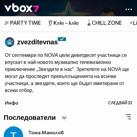
Member of
👾
🎉 PARTY TIME
👂 Клю – клю
🪀CHILL ZONE
⭐Li
zvezditevnas
От септември по NOVA цели деветдесет участници се
впускат в най-новото музикално телевизионно
приключение „Звездите в нас“. Зрителите на NOVA ще
могат да проследят превъплъщенията на всички
участници, а звездите, които ще бъдат имитирани от
всеки отбор,
са изключително интересни и разнородни. Всяка
Инфо
СЛЕДВАЙ
33
седмица 5 отбора ще представят 5 звездни образа и
ще се изправят в имитаторска битка един срещу друг,
Последователи
но само най-добрите ще продължат към следващия
етап на музикалното предизвикателство.
Тома Манолов