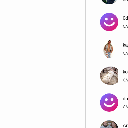
0d
СЛ
ka
СЛ
ko
СЛ
do
СЛ
An