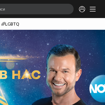
🌈LGBTQ