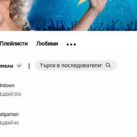
Плейлисти
Любими
|
тели
3rdown
ЕДВАЙ
358
algaman
ЕДВАЙ
46