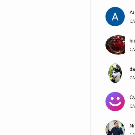
А
СЛ
hr
СЛ
da
СЛ
Cv
СЛ
Ni
СЛ