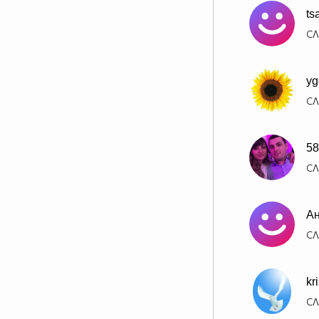
ts
СЛ
yg
СЛ
58
СЛ
А
СЛ
kr
СЛ