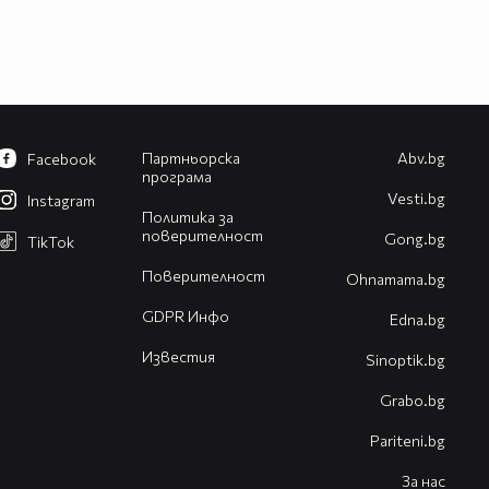
Партньорска
Abv.bg
Facebook
програма
Vesti.bg
Instagram
Политика за
поверителност
Gong.bg
TikTok
Поверителност
Оhnamama.bg
GDPR Инфо
Edna.bg
Известия
Sinoptik.bg
Grabo.bg
Pariteni.bg
За нас