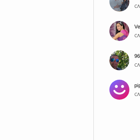
СЛ
Ve
СЛ
96
СЛ
pi
СЛ