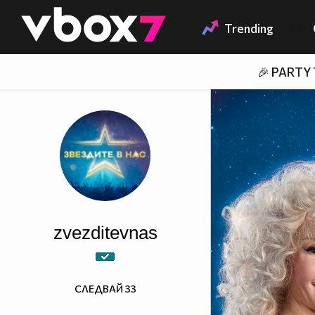
Member of
👾
Trending
🎉 PARTY
zvezditevnas
СЛЕДВАЙ
33