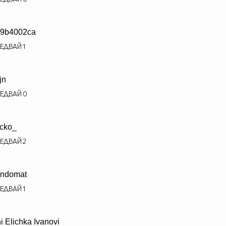
9b4002ca
ЕДВАЙ
1
jn
ЕДВАЙ
0
cko_
ЕДВАЙ
2
ndomat
ЕДВАЙ
1
i Elichka Ivanovi