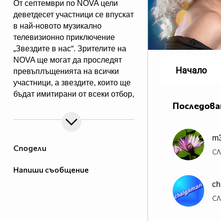
От септември по NOVA цели
деветдесет участници се впускат
в най-новото музикално
телевизионно приключение
„Звездите в нас“. Зрителите на
NOVA ще могат да проследят
Начало
превъплъщенията на всички
участници, а звездите, които ще
бъдат имитирани от всеки отбор,
Последова
са изключително интересни и
разнородни. Всяка седмица 5
отбора ще представят 5 звездни
m
образа и ще се изправят в
Сподели
имитаторска битка един срещу
СЛ
друг, но само най-добрите ще
Напиши съобщение
продължат към следващия етап
ch
на музикалното
предизвикателство.
СЛ