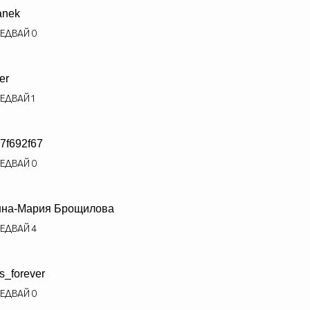
anek
ЕДВАЙ
0
er
ЕДВАЙ
1
7f692f67
ЕДВАЙ
0
нна-Мария Брощилова
ЕДВАЙ
4
is_forever
ЕДВАЙ
0