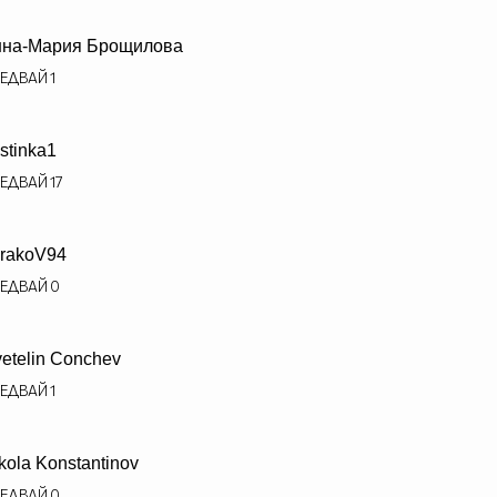
нна-Мария Брощилова
ЕДВАЙ
1
istinka1
ЕДВАЙ
17
rakoV94
ЕДВАЙ
0
etelin Conchev
ЕДВАЙ
1
kola Konstantinov
ЕДВАЙ
0