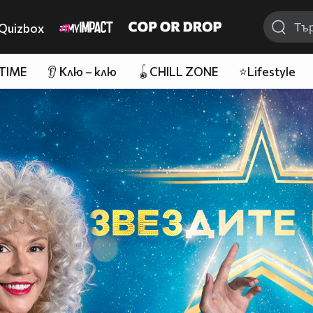
Quizbox
 TIME
👂 Клю – клю
🪀CHILL ZONE
⭐Lifestyle