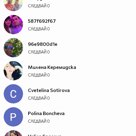
СЛЕДВАЙ
0
587f692f67
СЛЕДВАЙ
0
96e9800d1e
СЛЕДВАЙ
0
Милена Керемидска
СЛЕДВАЙ
0
Cvetelina Sotirova
СЛЕДВАЙ
0
Polina Boncheva
СЛЕДВАЙ
0