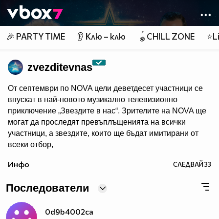
Member of
👾
🎉 PARTY TIME
👂 Клю – клю
🪀CHILL ZONE
⭐Li
zvezditevnas
От септември по NOVA цели деветдесет участници се
впускат в най-новото музикално телевизионно
приключение „Звездите в нас“. Зрителите на NOVA ще
могат да проследят превъплъщенията на всички
участници, а звездите, които ще бъдат имитирани от
всеки отбор,
са изключително интересни и разнородни. Всяка
Инфо
СЛЕДВАЙ
33
седмица 5 отбора ще представят 5 звездни образа и
ще се изправят в имитаторска битка един срещу друг,
Последователи
но само най-добрите ще продължат към следващия
етап на музикалното предизвикателство.
0d9b4002ca