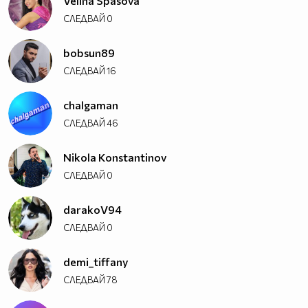
Velina Spasova
СЛЕДВАЙ
0
bobsun89
СЛЕДВАЙ
16
chalgaman
СЛЕДВАЙ
46
Nikola Konstantinov
СЛЕДВАЙ
0
darakoV94
СЛЕДВАЙ
0
demi_tiffany
СЛЕДВАЙ
78