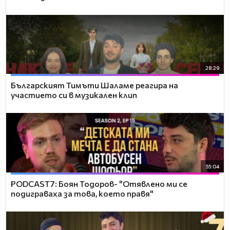
28:29
Българският Тимъти Шаламе реагира на
участието си в музикален клип
55:04
PODCAST7: ‪Боян Тодоров- "Отявлено ми се
подиграваха за това, което правя"