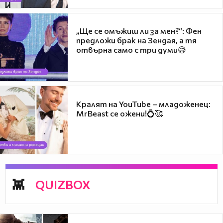
„Ще се омъжиш ли за мен?“: Фен
предложи брак на Зендая, а тя
отвърна само с три думи😅
Кралят на YouTube – младоженец:
MrBeast се ожени!💍🥰
QUIZBOX