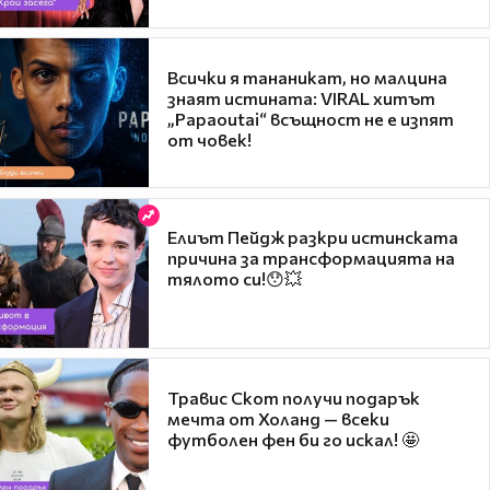
Всички я тананикат, но малцина
знаят истината: VIRAL хитът
„Papaoutai“ всъщност не е изпят
от човек!
Елиът Пейдж разкри истинската
причина за трансформацията на
тялото си!😯💥
Травис Скот получи подарък
мечта от Холанд — всеки
футболен фен би го искал! 🤩