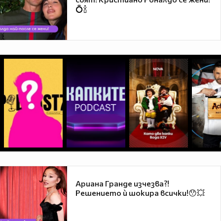
💍🍾
Ариана Гранде изчезва?!
Решението ѝ шокира всички!😯💥