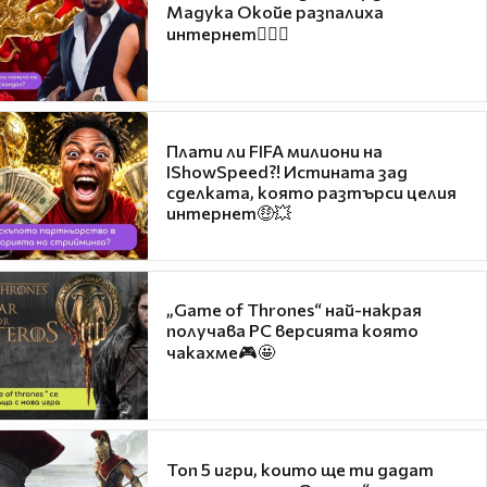
Мадука Окойе разпалиха
интернет❤️‍🔥🔥
Плати ли FIFA милиони на
IShowSpeed?! Истината зад
сделката, която разтърси целия
интернет🤑💥
„Game of Thrones“ най-накрая
получава PC версията която
чакахме🎮🤩
Топ 5 игри, които ще ти дадат