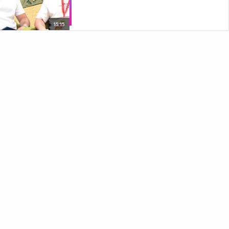
15:15
Актьорите от „Наследникът“ за
филма, ролите и работата на
снимачната площадка
09:14
​ SAffr0NA РОУСТВА VBOX7
08:42
Ерлинг Холанд и Изабел: новите
Бекъм? 👑⚽