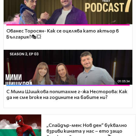
Ованес Торосян- Как се оцелява като актьор в
България?🎭💥
01:05:34
С Мими Шишкова попитахме г-жа Несторова: Как
да не сме broke на годините на бабите ни?
„Спайдър-мен: Нов ден“ буквално
взриви кината у нас – ето защо