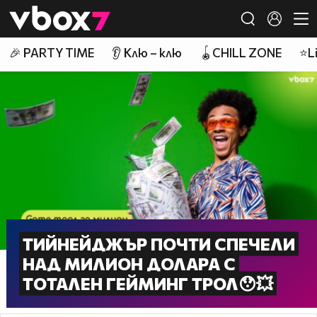
Member of
👾
🎉 PARTY TIME
👂 Клю – клю
🪀CHILL ZONE
⭐Li
ТИЙНЕЙДЖЪР ПОЧТИ СПЕЧЕЛИ
НАД МИЛИОН ДОЛАРА С
ТОТАЛЕН ГЕЙМИНГ ТРОЛ😯💥