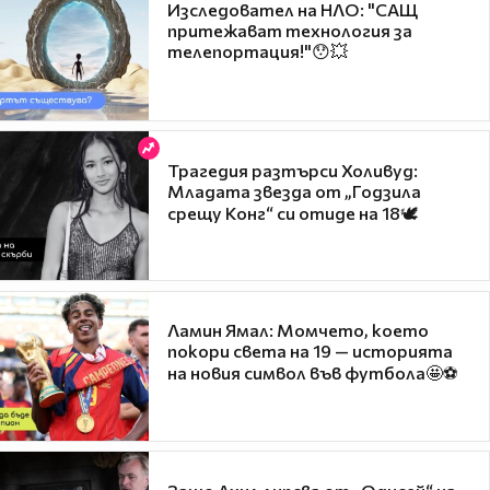
Изследовател на НЛО: "САЩ
притежават технология за
телепортация!"😯💥
Трагедия разтърси Холивуд:
Младата звезда от „Годзила
срещу Конг“ си отиде на 18🕊️
Ламин Ямал: Момчето, което
покори света на 19 — историята
на новия символ във футбола🤩⚽