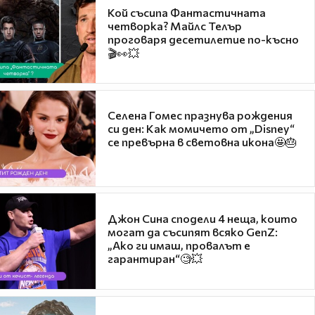
Кой съсипа Фантастичната
четворка? Майлс Телър
проговаря десетилетие по-късно
🎬👀💥
Селена Гомес празнува рождения
си ден: Как момичето от „Disney“
се превърна в световна икона🤩🎂
Джон Сина сподели 4 неща, които
могат да съсипят всяко GenZ:
„Ако ги имаш, провалът е
гарантиран“🧐💥