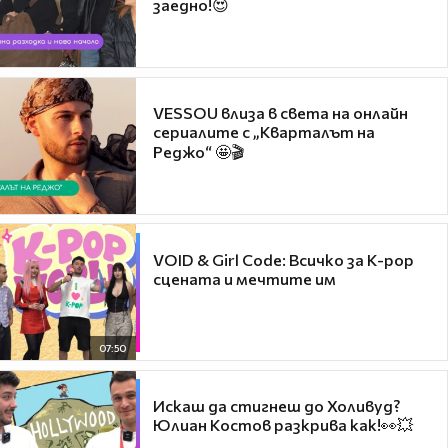
заедно!😍
VESSOU влиза в света на онлайн
сериалите с „Кварталът на
Реджо“ 🤩🎬
VOID & Girl Code: Всичко за K-pop
сцената и мечтите им
07:50
Искаш да стигнеш до Холивуд?
Юлиан Костов разкрива как!👀💥