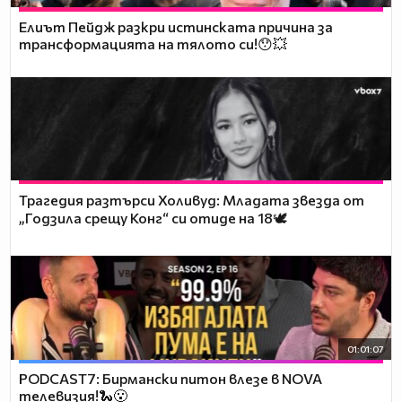
Елиът Пейдж разкри истинската причина за
трансформацията на тялото си!😯💥
Трагедия разтърси Холивуд: Младата звезда от
„Годзила срещу Конг“ си отиде на 18🕊️
01:01:07
PODCAST7: Бирмански питон влезе в NOVA
телевизия!🐍😮