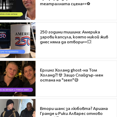
театралната сцена👀⚽
250 години тишина: Америка
зарови капсула, която никой жив
днес няма да отвори👀💥
Ерлинг Холанд ghost-на Том
Холанд?! 💀 Защо Спайдър-мен
остана на "seen"😅
Втори шанс за любовта? Ариана
Гранде и Рики Алварес отново