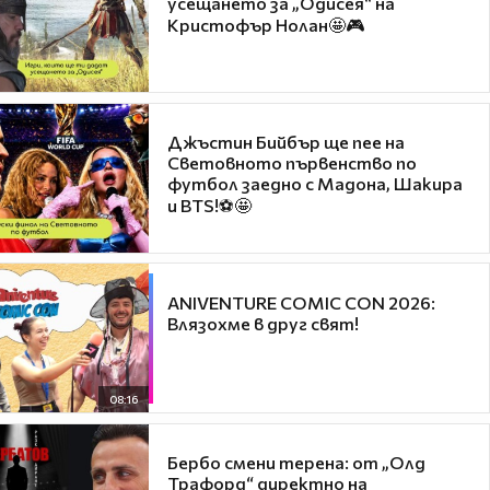
усещането за „Одисея“ на
Кристофър Нолан🤩🎮
Джъстин Бийбър ще пее на
Световното първенство по
футбол заедно с Мадона, Шакира
и BTS!⚽🤩
ANIVENTURE COMIC CON 2026:
Влязохме в друг свят!
08:16
Бербо смени терена: от „Олд
Трафорд“ директно на