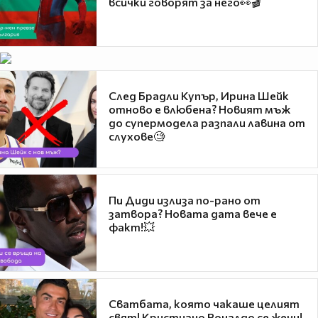
всички говорят за него👀🎬
След Брадли Купър, Ирина Шейк
отново е влюбена? Новият мъж
до супермодела разпали лавина от
слухове🧐
Пи Диди излиза по-рано от
затвора? Новата дата вече е
факт!💥
Сватбата, която чакаше целият
свят! Кристиано Роналдо се жени!