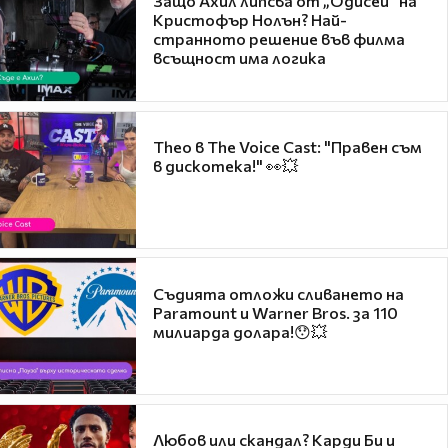
Защо Ахил липсва от „Одисей“ на
Кристофър Нолън? Най-
странното решение във филма
всъщност има логика
Theo в The Voice Cast: "Правен съм
в дискотека!" 👀💥
Съдията отложи сливането на
Paramount и Warner Bros. за 110
милиарда долара!😯💥
Любов или скандал? Карди Би и