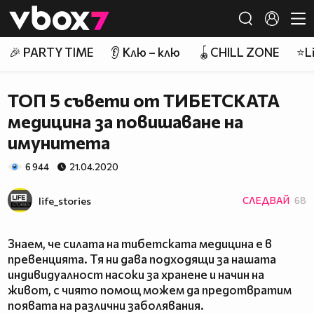
Member of
👾
🎉 PARTY TIME
👂 Клю – клю
🪀CHILL ZONE
⭐Li
ТОП 5 съвети от ТИБЕТСКАТА
медицина за повишаване на
имунитета
6 944
21.04.2020
life_stories
СЛЕДВАЙ
68
Знаем, че силата на тибетската медицина е в
превенцията. Тя ни дава подходящи за нашата
индивидуалност насоки за хранене и начин на
живот, с чиято помощ можем да предотвратим
появата на различни заболявания.