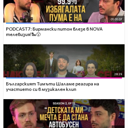
01:01:07
PODCAST7: Бирмански питон влезе в NOVA
телевизия!🐍😮
28:29
Българският Тимъти Шаламе реагира на
участието си в музикален клип