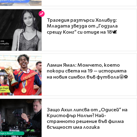
Трагедия разтърси Холивуд:
Младата звезда от „Годзила
срещу Конг“ си отиде на 18🕊️
Ламин Ямал: Момчето, което
покори света на 19 — историята
на новия символ във футбола🤩⚽
Защо Ахил липсва от „Одисей“ на
Кристофър Нолън? Най-
странното решение във филма
всъщност има логика