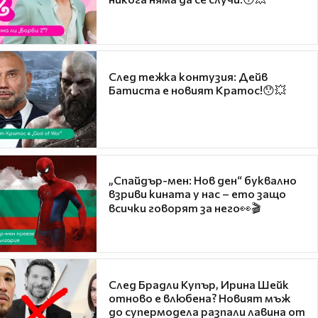
След тежка контузия: Дейв
Батиста е новият Кратос!😯💥
„Спайдър-мен: Нов ден“ буквално
взриви кината у нас – ето защо
всички говорят за него👀🎬
След Брадли Купър, Ирина Шейк
отново е влюбена? Новият мъж
до супермодела разпали лавина от