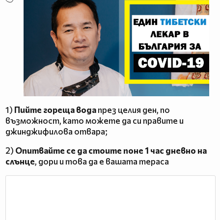
1)
Пийте гореща вода
през целия ден, по
възможност, като можете да си правите и
джинджифилова отвара;
2)
Опитвайте се да стоите поне 1 час дневно на
слънце
, дори и това да е вашата тераса