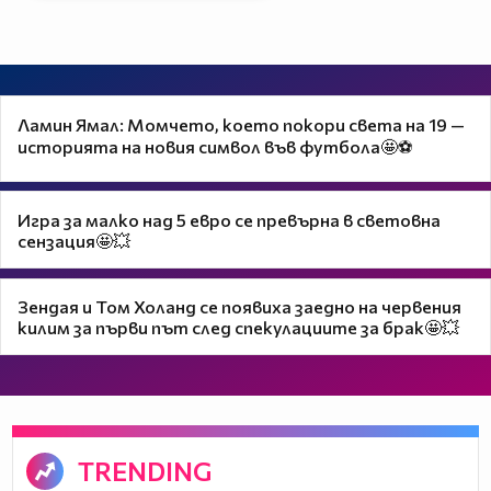
Ламин Ямал: Момчето, което покори света на 19 —
историята на новия символ във футбола🤩⚽
Игра за малко над 5 евро се превърна в световна
сензация🤩💥
Зендая и Том Холанд се появиха заедно на червения
килим за първи път след спекулациите за брак🤩💥
TRENDING