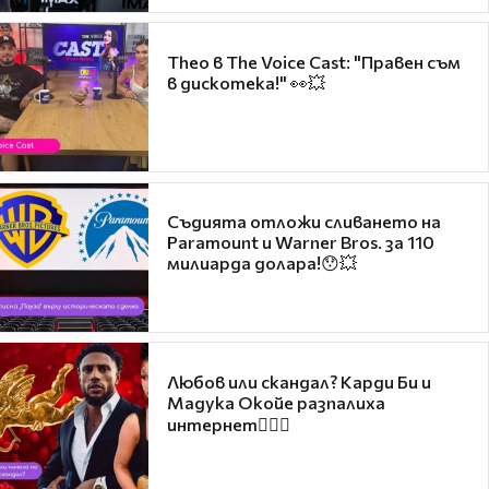
Theo в The Voice Cast: "Правен съм
в дискотека!" 👀💥
Съдията отложи сливането на
Paramount и Warner Bros. за 110
милиарда долара!😯💥
Любов или скандал? Карди Би и
Мадука Окойе разпалиха
интернет❤️‍🔥🔥