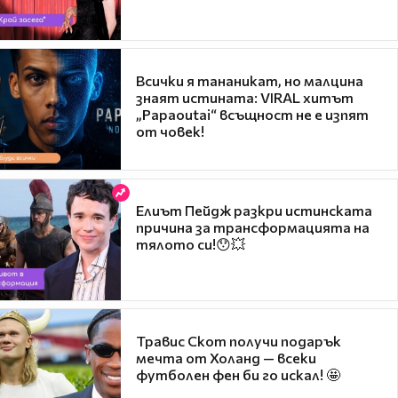
Всички я тананикат, но малцина
знаят истината: VIRAL хитът
„Papaoutai“ всъщност не е изпят
от човек!
Елиът Пейдж разкри истинската
причина за трансформацията на
тялото си!😯💥
Травис Скот получи подарък
мечта от Холанд — всеки
футболен фен би го искал! 🤩