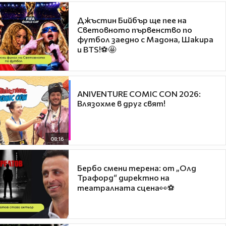
Джъстин Бийбър ще пее на
Световното първенство по
футбол заедно с Мадона, Шакира
и BTS!⚽🤩
ANIVENTURE COMIC CON 2026:
Влязохме в друг свят!
08:16
Бербо смени терена: от „Олд
Трафорд“ директно на
театралната сцена👀⚽