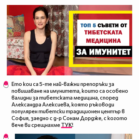
Ето кои са 5-те най-важни препоръки за
повишаване на имунитета, които са особено
валидни за тибетската медицина, според
Александра Алексиева, която ръководи
популярен тибетски традиционен център в
София, заедно с д-р Сонам Дордже, с когото
вече ви срещнахме
ТУК
!