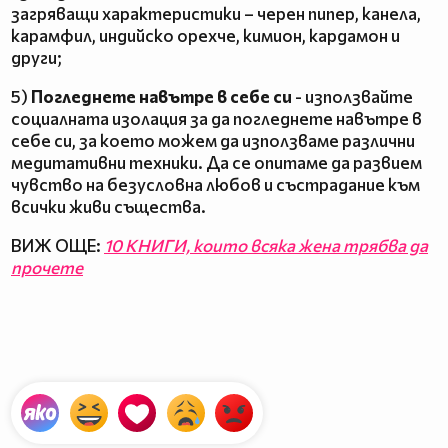
загряващи характеристики – черен пипер, канела,
карамфил, индийско орехче, кимион, кардамон и
други;
5)
Погледнете навътре в себе си
- използвайте
социалната изолация за да погледнете навътре в
себе си, за което можем да използваме различни
медитативни техники. Да се опитаме да развием
чувство на безусловна любов и състрадание към
всички живи същества.
ВИЖ ОЩЕ:
10 КНИГИ, които всяка жена трябва да
прочете