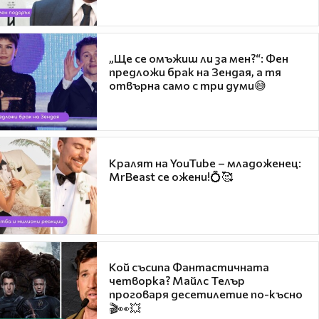
„Ще се омъжиш ли за мен?“: Фен
предложи брак на Зендая, а тя
отвърна само с три думи😅
Кралят на YouTube – младоженец:
MrBeast се ожени!💍🥰
Кой съсипа Фантастичната
четворка? Майлс Телър
проговаря десетилетие по-късно
🎬👀💥