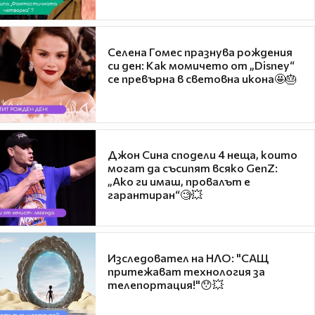
Селена Гомес празнува рождения
си ден: Как момичето от „Disney“
се превърна в световна икона🤩🎂
Джон Сина сподели 4 неща, които
могат да съсипят всяко GenZ:
„Ако ги имаш, провалът е
гарантиран“🧐💥
Изследовател на НЛО: "САЩ
притежават технология за
телепортация!"😯💥