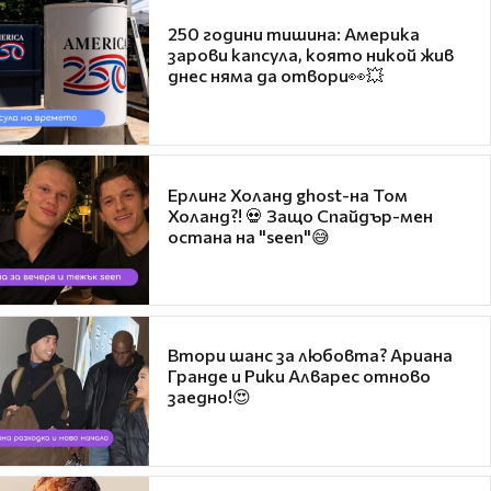
250 години тишина: Америка
зарови капсула, която никой жив
днес няма да отвори👀💥
Ерлинг Холанд ghost-на Том
Холанд?! 💀 Защо Спайдър-мен
остана на "seen"😅
Втори шанс за любовта? Ариана
Гранде и Рики Алварес отново
заедно!😍