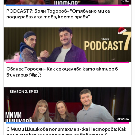
55:04
PODCAST7: ‪Боян Тодоров- "Отявлено ми се
подиграваха за това, което правя"
Ованес Торосян- Как се оцелява като актьор в
България?🎭💥
01:05:34
С Мими Шишкова попитахме г-жа Несторова: Как
да не сме broke на годините на бабите ни?