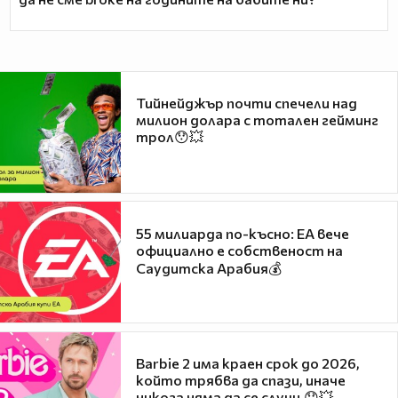
Тийнейджър почти спечели над
милион долара с тотален гейминг
трол😯💥
55 милиарда по-късно: EA вече
официално е собственост на
Саудитска Арабия💰
Barbie 2 има краен срок до 2026,
който трябва да спази, иначе
никога няма да се случи.😯💥