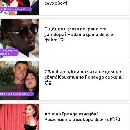
слухове🧐
Пи Диди излиза по-рано от
затвора? Новата дата вече е
факт!💥
Сватбата, която чакаше целият
свят! Кристиано Роналдо се жени!
💍🍾
Ариана Гранде изчезва?!
Решението ѝ шокира всички!😯💥