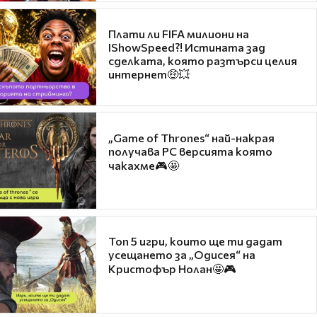
Плати ли FIFA милиони на
IShowSpeed?! Истината зад
сделката, която разтърси целия
интернет🤑💥
„Game of Thrones“ най-накрая
получава PC версията която
чакахме🎮🤩
Топ 5 игри, които ще ти дадат
усещането за „Одисея“ на
Кристофър Нолан🤩🎮