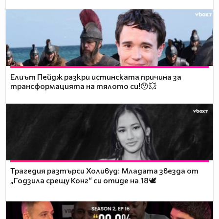
Елиът Пейдж разкри истинската причина за
трансформацията на тялото си!😯💥
Трагедия разтърси Холивуд: Младата звезда от
„Годзила срещу Конг“ си отиде на 18🕊️