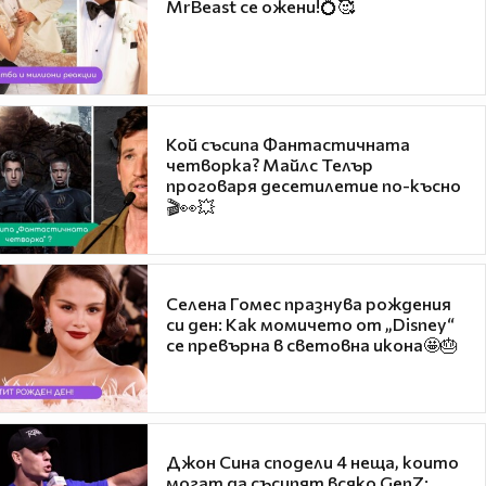
MrBeast се ожени!💍🥰
Кой съсипа Фантастичната
четворка? Майлс Телър
проговаря десетилетие по-късно
🎬👀💥
Селена Гомес празнува рождения
си ден: Как момичето от „Disney“
се превърна в световна икона🤩🎂
Джон Сина сподели 4 неща, които
могат да съсипят всяко GenZ: