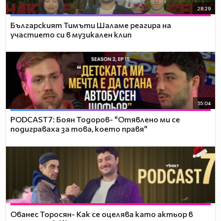
28:29
Българският Тимъти Шаламе реагира на
участието си в музикален клип
55:04
PODCAST7: ‪Боян Тодоров- "Отявлено ми се
подиграваха за това, което правя"
Ованес Торосян- Как се оцелява като актьор в