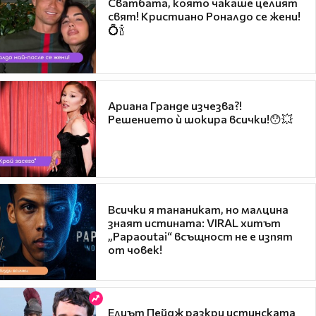
Сватбата, която чакаше целият
свят! Кристиано Роналдо се жени!
💍🍾
Ариана Гранде изчезва?!
Решението ѝ шокира всички!😯💥
Всички я тананикат, но малцина
знаят истината: VIRAL хитът
„Papaoutai“ всъщност не е изпят
от човек!
Елиът Пейдж разкри истинската