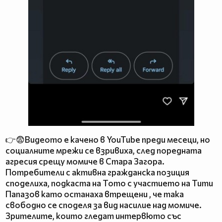
👉😨Видеото е качено в YouTube преди месеци, но
социалните мрежи се взривиха, след поредната
агресия срещу момиче в Стара Загора.
Потребители с активна гражданска позиция
споделиха, подкаста на Тото с участието на Тити
Папазов като останаха втрещени , че така
свободно се споделя за вид насилие над момиче.
Зрителите, които гледат интервюто със