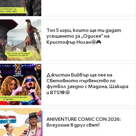
Топ 5 игри, които ще ти дадат
усещането за „Одисея“ на
Кристофър Нолан🤩🎮
Джъстин Бийбър ще пее на
Световното първенство по
футбол заедно с Мадона, Шакира
и BTS!⚽🤩
ANIVENTURE COMIC CON 2026:
Влязохме в друг свят!