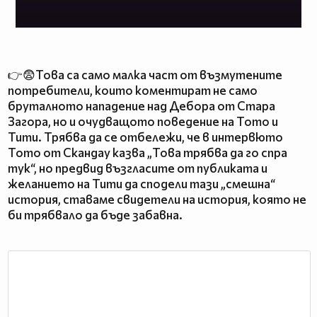
👉😨Това са само малка част от възмутените
потребители, които коментират не само
бруталното нападение над Дебора от Стара
Загора, но и очудващото поведение на Тото и
Тити. Трябва да се отбележи, че в интервюто
Тото от Скандау казва „Това трябва да го спра
тук“, но предвид възгласите от публиката и
желанието на Тити да сподели тази „смешна“
история, ставаме свидетели на история, която не
би трябвало да бъде забавна.