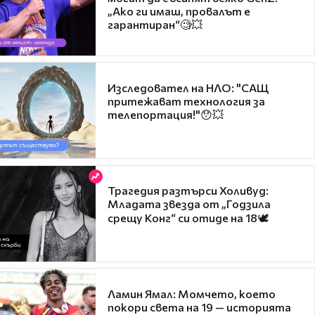
„Ако ги имаш, провалът е
гарантиран“🧐💥
Изследовател на НЛО: "САЩ
притежават технология за
телепортация!"😯💥
Трагедия разтърси Холивуд:
Младата звезда от „Годзила
срещу Конг“ си отиде на 18🕊️
Ламин Ямал: Момчето, което
покори света на 19 — историята