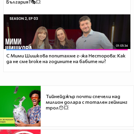
България?🎭💥
01:05:34
С Мими Шишкова попитахме г-жа Несторова: Как
да не сме broke на годините на бабите ни?
Тийнейджър почти спечели над
милион долара с тотален гейминг
трол😯💥