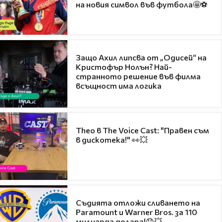
на новия символ във футбола🤩⚽
Защо Ахил липсва от „Одисей“ на
Кристофър Нолън? Най-
странното решение във филма
всъщност има логика
Theo в The Voice Cast: "Правен съм
в дискотека!" 👀💥
Съдията отложи сливането на
Paramount и Warner Bros. за 110
милиарда долара!😯💥