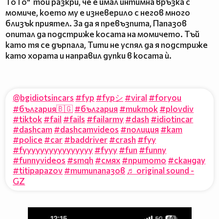
ТоТо" той разкри, че е имал интимна връзка с
момиче, което му е изневерило с негов много
близък приятел. За да я превъзпита, Папазов
опитал да подстриже косата на момичето. Тъй
като тя се дърпала, Тити не успял да я подстриже
като хората и направил дупки в косата ѝ.
@bgidiotsincars
#fyp
#fypシ
#viral
#foryou
#българия🇧🇬
#българия
#тикток
#plovdiv
#tiktok
#fail
#fails
#failarmy
#dash
#idiotincar
#dashcam
#dashcamvideos
#полиция
#кат
#police
#car
#baddriver
#crash
#fyy
#fyyyyyyyyyyyyyyyy
#fyyy
#fun
#funny
#funnyvideos
#smqh
#смях
#притото
#скандау
#titipapazov
#титипапазов
♬ original sound -
GZ