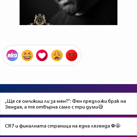
„Ще се омъжиш ли за мен?“: Фен предложи брак на
Зендая, а тя отвърна само с три думи😅
CR7 и финалната страница на една легенда ⚽🤩