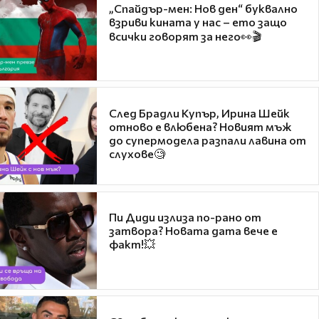
„Спайдър-мен: Нов ден“ буквално
взриви кината у нас – ето защо
всички говорят за него👀🎬
След Брадли Купър, Ирина Шейк
отново е влюбена? Новият мъж
до супермодела разпали лавина от
слухове🧐
Пи Диди излиза по-рано от
затвора? Новата дата вече е
факт!💥