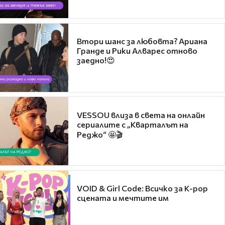
Втори шанс за любовта? Ариана
Гранде и Рики Алварес отново
заедно!😍
VESSOU влиза в света на онлайн
сериалите с „Кварталът на
Реджо“ 🤩🎬
VOID & Girl Code: Всичко за K-pop
сцената и мечтите им