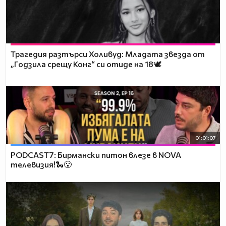
Трагедия разтърси Холивуд: Младата звезда от
„Годзила срещу Конг“ си отиде на 18🕊️
01:01:07
PODCAST7: Бирмански питон влезе в NOVA
телевизия!🐍😮