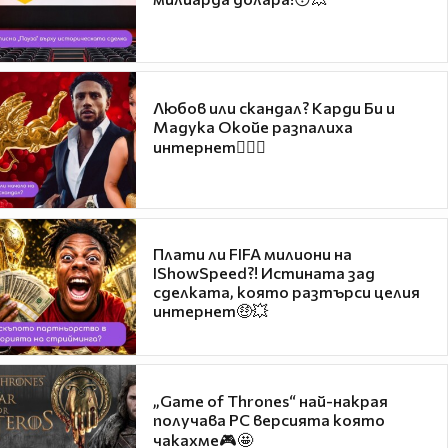
Любов или скандал? Карди Би и
Мадука Окойе разпалиха
интернет❤️‍🔥🔥
Плати ли FIFA милиони на
IShowSpeed?! Истината зад
сделката, която разтърси целия
интернет🤑💥
„Game of Thrones“ най-накрая
получава PC версията която
чакахме🎮🤩