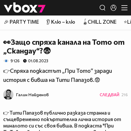
Member of
👾
🎉 PARTY TIME
👂 Клю – клю
🪀CHILL ZONE
⭐Li
👀Защо спряха канала на Тото от
„Скандау“?😨
9 126
01.08.2023
👉Спряха подкастът „При Тото“ заради
история с бивша на Тити Папазов.😨
Галин Найденов
СЛЕДВАЙ
216
👉Тити Папазов публично разказа странна и
същевременно покъртителна лична история от
миналото си със своя бивша. В подкаста "При