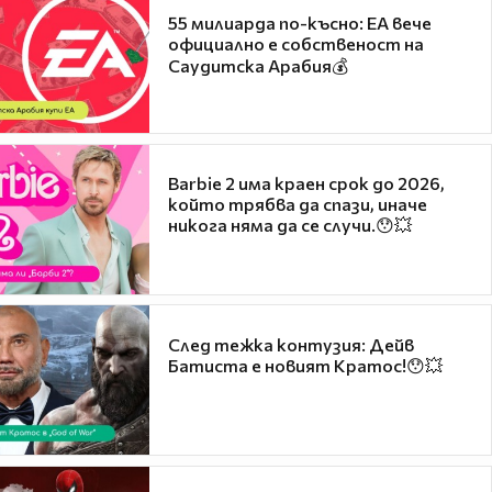
55 милиарда по-късно: EA вече
официално е собственост на
Саудитска Арабия💰
Barbie 2 има краен срок до 2026,
който трябва да спази, иначе
никога няма да се случи.😯💥
След тежка контузия: Дейв
Батиста е новият Кратос!😯💥