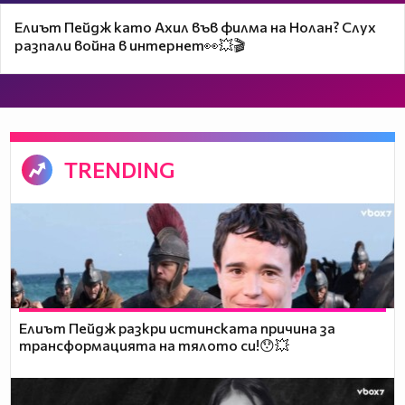
Елиът Пейдж като Ахил във филма на Нолан? Слух
разпали война в интернет👀💥🎬
TRENDING
Елиът Пейдж разкри истинската причина за
трансформацията на тялото си!😯💥