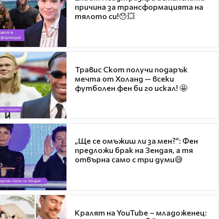
причина за трансформацията на
тялото си!😯💥
Травис Скот получи подарък
мечта от Холанд — всеки
футболен фен би го искал! 🤩
„Ще се омъжиш ли за мен?“: Фен
предложи брак на Зендая, а тя
отвърна само с три думи😅
Кралят на YouTube – младоженец: