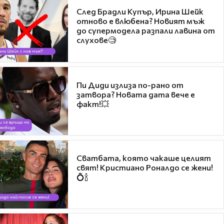
След Брадли Купър, Ирина Шейк
отново е влюбена? Новият мъж
до супермодела разпали лавина от
слухове🧐
Пи Диди излиза по-рано от
затвора? Новата дата вече е
факт!💥
Сватбата, която чакаше целият
свят! Кристиано Роналдо се жени!
💍🍾