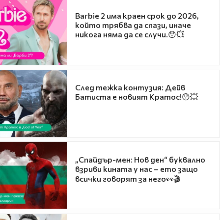
Barbie 2 има краен срок до 2026,
който трябва да спази, иначе
никога няма да се случи.😯💥
След тежка контузия: Дейв
Батиста е новият Кратос!😯💥
„Спайдър-мен: Нов ден“ буквално
взриви кината у нас – ето защо
всички говорят за него👀🎬