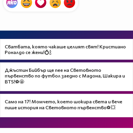
Сватбата, която чакаше целият свят! Кристиано
Роналдо се жени!💍🍾
Джъстин Бийбър ще пее на Световното
първенство по футбол заедно с Мадона, Шакира и
BTS!⚽🤩
Само на 17! Момчето, което шокира света и вече
пише история на Световното първенство⚽💥