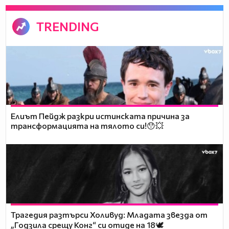
TRENDING
Елиът Пейдж разкри истинската причина за
трансформацията на тялото си!😯💥
Трагедия разтърси Холивуд: Младата звезда от
„Годзила срещу Конг“ си отиде на 18🕊️