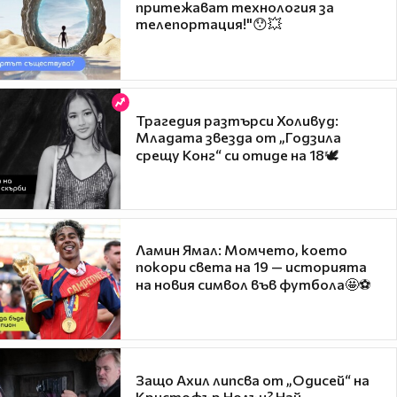
притежават технология за
телепортация!"😯💥
Трагедия разтърси Холивуд:
Младата звезда от „Годзила
срещу Конг“ си отиде на 18🕊️
Ламин Ямал: Момчето, което
покори света на 19 — историята
на новия символ във футбола🤩⚽
Защо Ахил липсва от „Одисей“ на
Кристофър Нолън? Най-