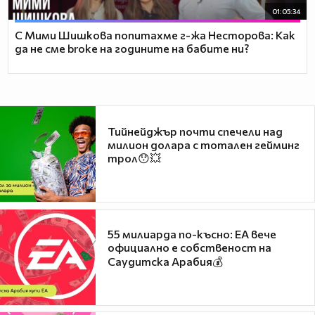
01:05:34
С Мими Шишкова попитахме г-жа Несторова: Как
да не сме broke на годините на бабите ни?
Тийнейджър почти спечели над
милион долара с тотален гейминг
трол😯💥
55 милиарда по-късно: EA вече
официално е собственост на
Саудитска Арабия💰