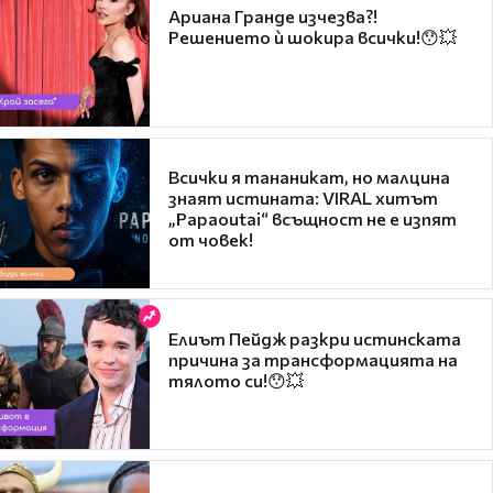
Ариана Гранде изчезва?!
Решението ѝ шокира всички!😯💥
Всички я тананикат, но малцина
знаят истината: VIRAL хитът
„Papaoutai“ всъщност не е изпят
от човек!
Елиът Пейдж разкри истинската
причина за трансформацията на
тялото си!😯💥