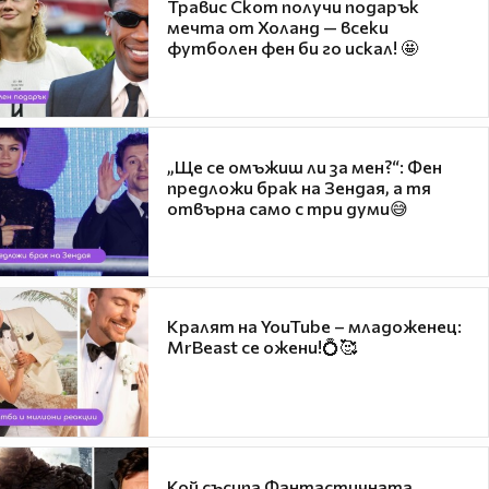
Травис Скот получи подарък
мечта от Холанд — всеки
футболен фен би го искал! 🤩
„Ще се омъжиш ли за мен?“: Фен
предложи брак на Зендая, а тя
отвърна само с три думи😅
Кралят на YouTube – младоженец:
MrBeast се ожени!💍🥰
Кой съсипа Фантастичната