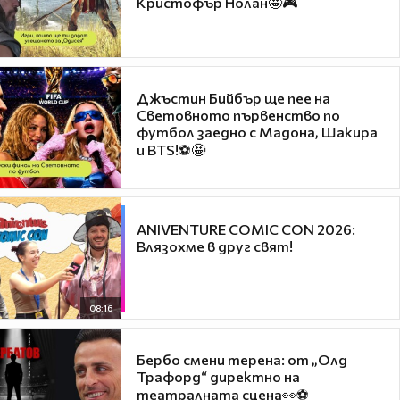
Кристофър Нолан🤩🎮
Джъстин Бийбър ще пее на
Световното първенство по
футбол заедно с Мадона, Шакира
и BTS!⚽🤩
ANIVENTURE COMIC CON 2026:
Влязохме в друг свят!
08:16
Бербо смени терена: от „Олд
Трафорд“ директно на
театралната сцена👀⚽