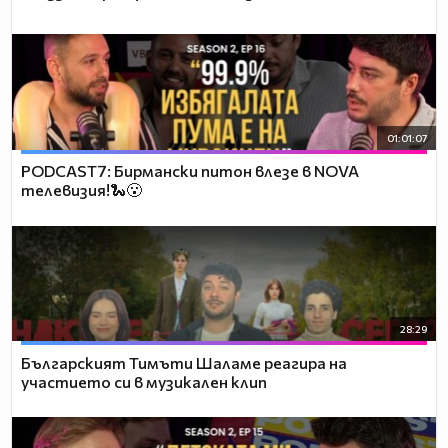
01:01:07
PODCAST7: Бирмански питон влезе в NOVA
телевизия!🐍😮
28:29
Българският Тимъти Шаламе реагира на
участието си в музикален клип