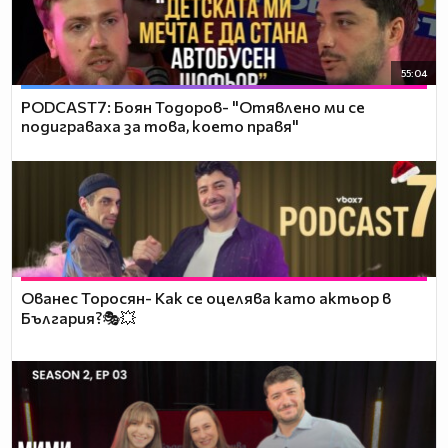
55:04
PODCAST7: ‪Боян Тодоров- "Отявлено ми се
подиграваха за това, което правя"
Ованес Торосян- Как се оцелява като актьор в
България?🎭💥