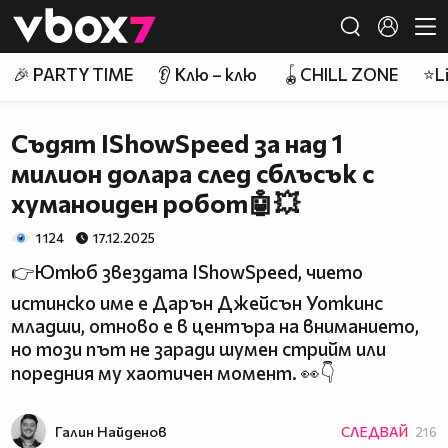
Member of
👾
🎉 PARTY TIME
👂 Клю – клю
🪀CHILL ZONE
⭐Li
Съдят IShowSpeed за над 1
милион долара след сблъсък с
хуманоиден робот🤖💥
1 124
17.12.2025
👉Ютюб звездата IShowSpeed, чието
истинско име е Дарън Джейсън Уоткинс
младши, отново е в центъра на вниманието,
но този път не заради шумен стрийм или
поредния му хаотичен момент. 👀👇
Галин Найденов
СЛЕДВАЙ
216