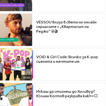
VESSOU влиза в света на онлайн
сериалите с „Кварталът на
Реджо“ 🤩🎬
VOID & Girl Code: Всичко за K-pop
сцената и мечтите им
07:50
Искаш да стигнеш до Холивуд?
Юлиан Костов разкрива как!👀💥