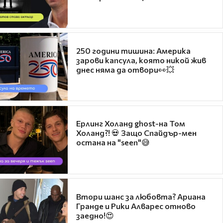
250 години тишина: Америка
зарови капсула, която никой жив
днес няма да отвори👀💥
Ерлинг Холанд ghost-на Том
Холанд?! 💀 Защо Спайдър-мен
остана на "seen"😅
Втори шанс за любовта? Ариана
Гранде и Рики Алварес отново
заедно!😍