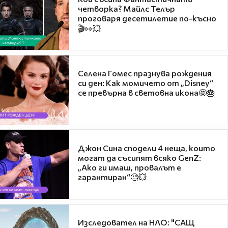
четворка? Майлс Телър
проговаря десетилетие по-късно
🎬👀💥
Селена Гомес празнува рождения
си ден: Как момичето от „Disney“
се превърна в световна икона🤩🎂
Джон Сина сподели 4 неща, които
могат да съсипят всяко GenZ:
„Ако ги имаш, провалът е
гарантиран“🧐💥
Изследовател на НЛО: "САЩ