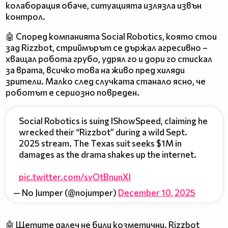
колаборация обаче, ситуацията излязла извън
контрол.
🤖 Според компанията Social Robotics, която стои
зад Rizzbot, стриймърът се държал агресивно –
хващал робота грубо, удрял го и дори го стискал
за врата, всичко това на живо пред хиляди
зрители. Малко след случката станало ясно, че
роботът е сериозно повреден.
Social Robotics is suing IShowSpeed, claiming he
wrecked their “Rizzbot” during a wild Sept.
2025 stream. The Texas suit seeks $1M in
damages as the drama shakes up the internet.
pic.twitter.com/syOtBnunXl
— No Jumper (@nojumper)
December 10, 2025
🤖 Щетите далеч не били козметични. Rizzbot