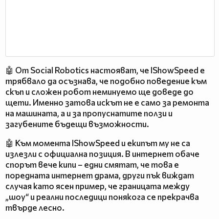
🤖 От Social Robotics настояват, че IShowSpeed е
трябвало да осъзнава, че подобно поведение към
скъп и сложен робот неминуемо ще доведе до
щети. Именно затова искът не е само за ремонта
на машината, а и за пропуснатите ползи и
загубените бъдещи възможности.
🤖 Към момента IShowSpeed и екипът му не са
излезли с официална позиция. В интернет обаче
спорът вече кипи – едни смятат, че това е
поредната интернет драма, други пък виждат
случая като ясен пример, че границата между
„шоу“ и реални последици понякога се прекрачва
твърде лесно.