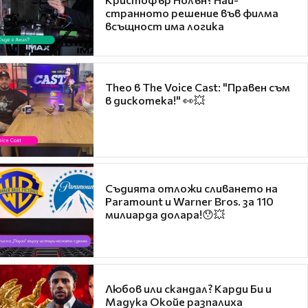
странното решение във филма
всъщност има логика
Theo в The Voice Cast: "Правен съм
в дискотека!" 👀💥
Съдията отложи сливането на
Paramount и Warner Bros. за 110
милиарда долара!😯💥
Любов или скандал? Карди Би и
Мадука Окойе разпалиха