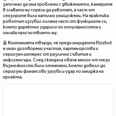
започнал да има проблеми с движението, камерите
в главата му спрели да работят, а част от
сензорите били напълно унищожени. На практика
роботът изгубил голяма част от функциите си,
което директно ударило по популярността и
онлайн присъствието му.
🤖 Компанията твърди, че преди инцидента Rizzbot
е имал договорени участия, партньорства и
сериозен интерес от различни събития и
инфлуенсъри. След скандала обаче много от тези
възможности били отменени, което довело до
сериозни финансови загуби и удар по имиджа на
проекта.