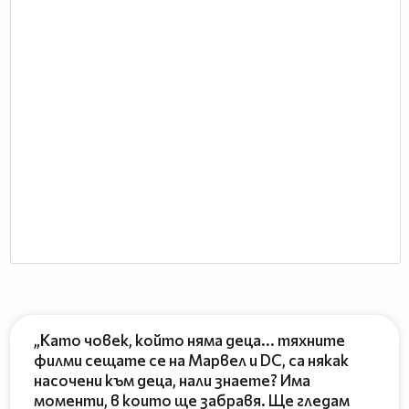
„Като човек, който няма деца... тяхните
филми сещате се на Марвел и DC, са някак
насочени към деца, нали знаете? Има
моменти, в които ще забравя. Ще гледам