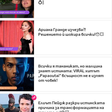
💍🍾
Ариана Гранде изчезва?!
Решението ѝ шокира всички!😯💥
Всички я тананикат, но малцина
знаят истината: VIRAL хитът
„Papaoutai“ всъщност не е изпят
от човек!
Елиът Пейдж разкри истинската
причина за трансформацията на