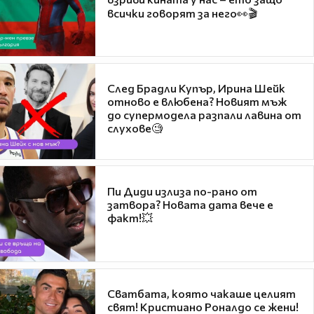
всички говорят за него👀🎬
След Брадли Купър, Ирина Шейк
отново е влюбена? Новият мъж
до супермодела разпали лавина от
слухове🧐
Пи Диди излиза по-рано от
затвора? Новата дата вече е
факт!💥
Сватбата, която чакаше целият
свят! Кристиано Роналдо се жени!