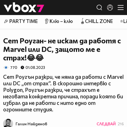
Member of
👾
🎉 PARTY TIME
👂 Клю – клю
🪀CHILL ZONE
⭐Li
Сет Роуган- не искам да работя с
Marvel или DC, защото ме е
страх!😂😂
770
01.08.2023
Сет Роугън разкри, че няма да работи с Marvel
или DC „от страх“. В скорошно интервю с
Polygon, Роугън разкри, че страхът е
неговата конкретна причина, поради която би
избрал да не работи с нито едно от
огромните студия.
Галин Найденов
СЛЕДВАЙ
216