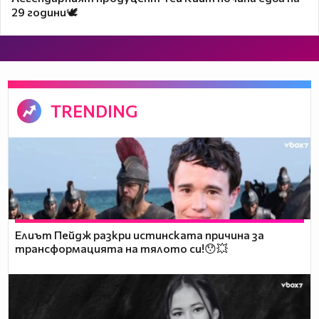
29 години🕊️
TRENDING
Елиът Пейдж разкри истинската причина за
трансформацията на тялото си!😯💥