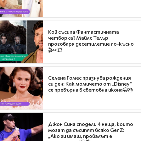
Кой съсипа Фантастичната
четворка? Майлс Телър
проговаря десетилетие по-късно
🎬👀💥
Селена Гомес празнува рождения
си ден: Как момичето от „Disney“
се превърна в световна икона🤩🎂
Джон Сина сподели 4 неща, които
могат да съсипят всяко GenZ:
„Ако ги имаш, провалът е