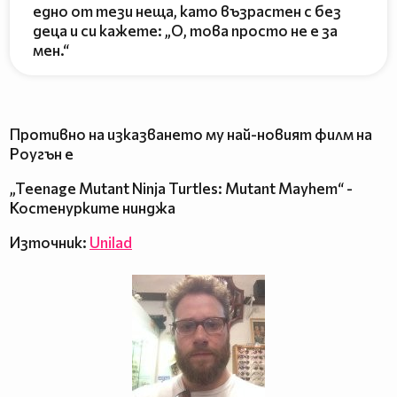
едно от тези неща, като възрастен с без
деца и си кажете: „О, това просто не е за
мен.“
Противно на изказването му най-новият филм на
Роугън е
„Teenage Mutant Ninja Turtles: Mutant Mayhem“ -
Костенурките нинджа
Източник:
Unilad