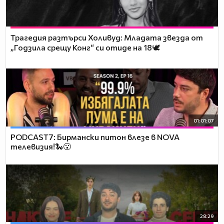
Трагедия разтърси Холивуд: Младата звезда от
„Годзила срещу Конг“ си отиде на 18🕊️
01:01:07
PODCAST7: Бирмански питон влезе в NOVA
телевизия!🐍😮
28:29