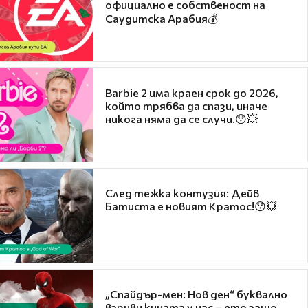
официално е собственост на
Саудитска Арабия💰
Barbie 2 има краен срок до 2026,
който трябва да спази, иначе
никога няма да се случи.😯💥
След тежка контузия: Дейв
Батиста е новият Кратос!😯💥
„Спайдър-мен: Нов ден“ буквално
взриви кината у нас – ето защо