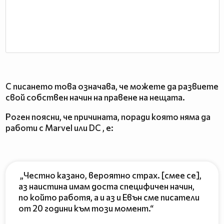
С писането това означава, че можете да развиете
свой собствен начин на правене на нещата.
Роген поясни, че причината, поради която няма да
работи с Marvel или DC , е:
„Честно казано, вероятно страх. [смее се],
аз наистина имам доста специфичен начин,
по който работя, а и аз и Евън сме писатели
от 20 години към този момент.“