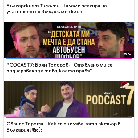
Българският Тимъти Шаламе реагира на
участието си в музикален клип
55:04
PODCAST7: ‪Боян Тодоров- "Отявлено ми се
подиграваха за това, което правя"
Ованес Торосян- Как се оцелява като актьор в
България?🎭💥