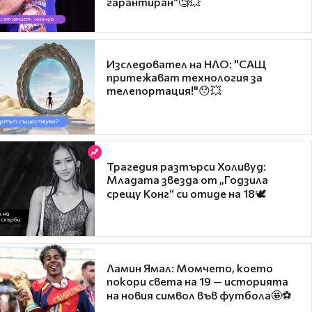
гарантиран“🧐💥
Изследовател на НЛО: "САЩ
притежават технология за
телепортация!"😯💥
Трагедия разтърси Холивуд:
Младата звезда от „Годзила
срещу Конг“ си отиде на 18🕊️
Ламин Ямал: Момчето, което
покори света на 19 — историята
на новия символ във футбола🤩⚽