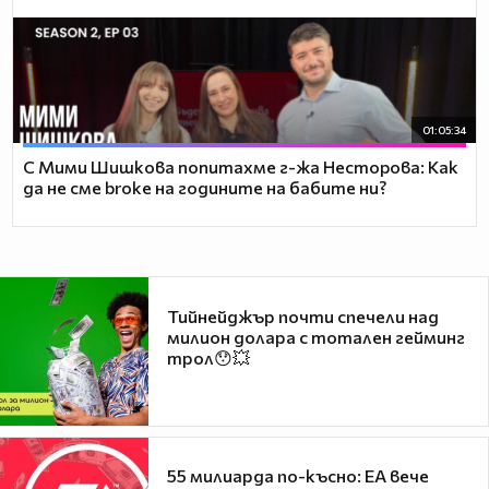
01:05:34
С Мими Шишкова попитахме г-жа Несторова: Как
да не сме broke на годините на бабите ни?
Тийнейджър почти спечели над
милион долара с тотален гейминг
трол😯💥
55 милиарда по-късно: EA вече