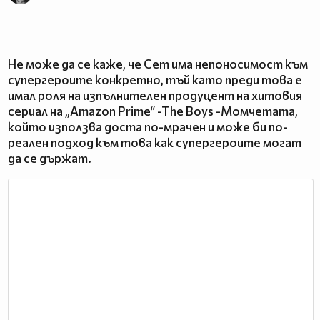
Не може да се каже, че Сет има непоносимост към
супергероите конкретно, тъй като преди това е
имал роля на изпълнителен продуцент на хитовия
сериал на „Amazon Prime“ -The Boys -Момчетата,
който използва доста по-мрачен и може би по-
реален подход към това как супергероите могат
да се държат.