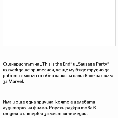
Сценаристът на „This is the End“ и „Sausage Party“
изглеждаше притеснен, че ще му бъде трудно да
работи с много особен начин на написване на филм
за Marvel.
Има и още една причина, която е целевата
аудитория на филма. Роугън разкри това в
отделно интервю за местните медии.