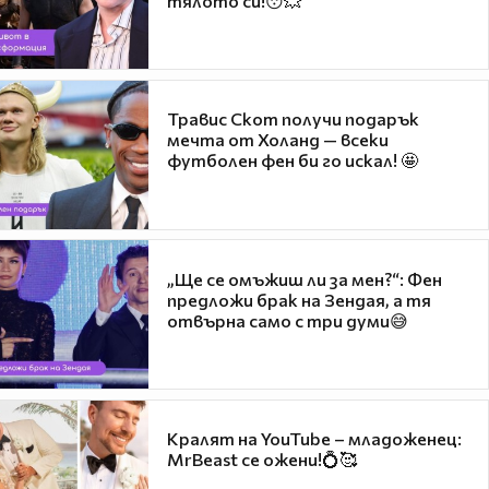
тялото си!😯💥
Травис Скот получи подарък
мечта от Холанд — всеки
футболен фен би го искал! 🤩
„Ще се омъжиш ли за мен?“: Фен
предложи брак на Зендая, а тя
отвърна само с три думи😅
Кралят на YouTube – младоженец:
MrBeast се ожени!💍🥰