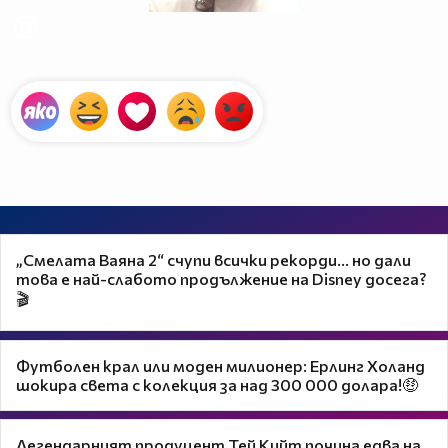
„Смелата Ваяна 2“ счупи всички рекорди... но дали
това е най-слабото продължение на Disney досега?
🎬
Футболен крал или моден милионер: Ерлинг Хoланд
шокира света с колекция за над 300 000 долара!🤑
Легендарният продуцент Тей Кийт почина едва на