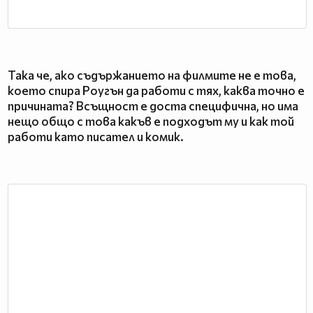
Така че, ако съдържанието на филмите не е това,
което спира Роугън да работи с тях, каква точно е
причината? Всъщност е доста специфична, но има
нещо общо с това какъв е подходът му и как той
работи като писател и комик.