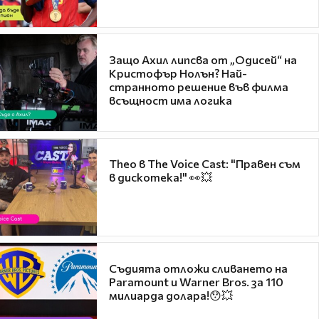
Защо Ахил липсва от „Одисей“ на
Кристофър Нолън? Най-
странното решение във филма
всъщност има логика
Theo в The Voice Cast: "Правен съм
в дискотека!" 👀💥
Съдията отложи сливането на
Paramount и Warner Bros. за 110
милиарда долара!😯💥