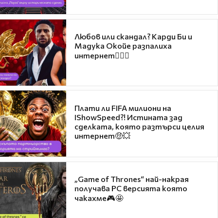
Любов или скандал? Карди Би и
Мадука Окойе разпалиха
интернет❤️‍🔥🔥
Плати ли FIFA милиони на
IShowSpeed?! Истината зад
сделката, която разтърси целия
интернет🤑💥
„Game of Thrones“ най-накрая
получава PC версията която
чакахме🎮🤩