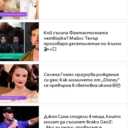
Кой съсипа Фантастичната
четворка? Майлс Телър
проговаря десетилетие по-късно
🎬👀💥
Селена Гомес празнува рождения
си ден: Как момичето от „Disney“
се превърна в световна икона🤩🎂
Джон Сина сподели 4 неща, които
могат да съсипят всяко GenZ:
„Ако ги имаш, провалът е