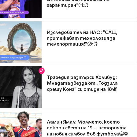
гарантиран“🧐💥
Изследовател на НЛО: "САЩ
притежават технология за
телепортация!"😯💥
Трагедия разтърси Холивуд:
Младата звезда от „Годзила
срещу Конг“ си отиде на 18🕊️
Ламин Ямал: Момчето, което
покори света на 19 — историята
на новия символ във футбола🤩⚽