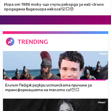
Игра от 1986 току-що счупи рекорда за най-скъпо
продадена видеоигра някога!😮💥🤑
TRENDING
Елиът Пейдж разкри истинската причина за
трансформацията на тялото си!😯💥