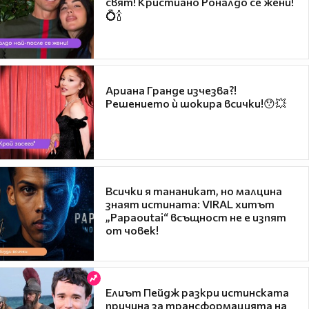
свят! Кристиано Роналдо се жени!
💍🍾
Ариана Гранде изчезва?!
Решението ѝ шокира всички!😯💥
Всички я тананикат, но малцина
знаят истината: VIRAL хитът
„Papaoutai“ всъщност не е изпят
от човек!
Елиът Пейдж разкри истинската
причина за трансформацията на