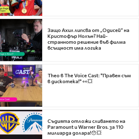
Защо Ахил липсва от „Одисей“ на
Кристофър Нолън? Най-
странното решение във филма
всъщност има логика
Theo в The Voice Cast: "Правен съм
в дискотека!" 👀💥
Съдията отложи сливането на
Paramount и Warner Bros. за 110
милиарда долара!😯💥