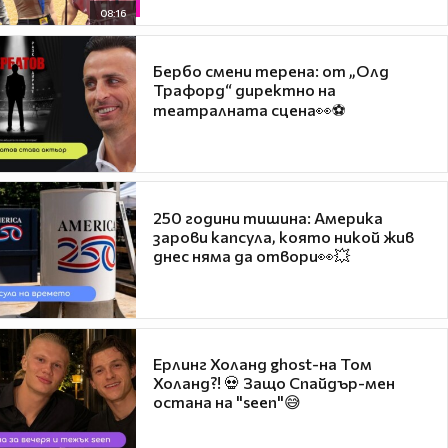
08:16
Бербо смени терена: от „Олд
Трафорд“ директно на
театралната сцена👀⚽
250 години тишина: Америка
зарови капсула, която никой жив
днес няма да отвори👀💥
Ерлинг Холанд ghost-на Том
Холанд?! 💀 Защо Спайдър-мен
остана на "seen"😅