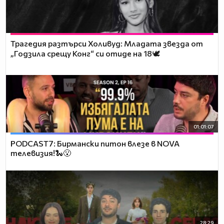
Трагедия разтърси Холивуд: Младата звезда от
„Годзила срещу Конг“ си отиде на 18🕊️
01:01:07
PODCAST7: Бирмански питон влезе в NOVA
телевизия!🐍😮
28:29