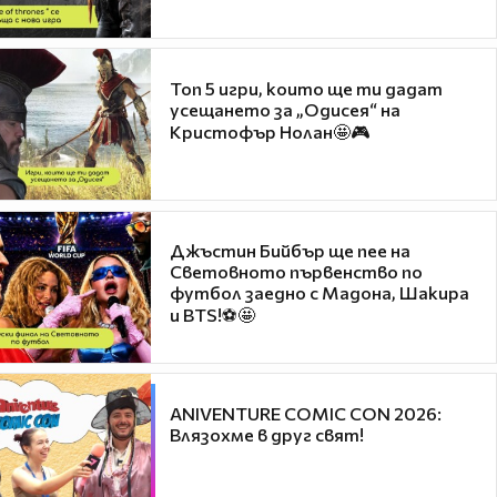
Топ 5 игри, които ще ти дадат
усещането за „Одисея“ на
Кристофър Нолан🤩🎮
Джъстин Бийбър ще пее на
Световното първенство по
футбол заедно с Мадона, Шакира
и BTS!⚽🤩
ANIVENTURE COMIC CON 2026:
Влязохме в друг свят!