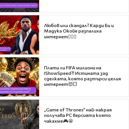
Любов или скандал? Карди Би и
Мадука Окойе разпалиха
интернет❤️‍🔥🔥
Плати ли FIFA милиони на
IShowSpeed?! Истината зад
сделката, която разтърси целия
интернет🤑💥
„Game of Thrones“ най-накрая
получава PC версията която
чакахме🎮🤩