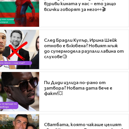
взриви кината у нас – ето защо
всички говорят за него👀🎬
След Брадли Купър, Ирина Шейк
отново е влюбена? Новият мъж
до супермодела разпали лавина от
слухове🧐
Пи Диди излиза по-рано от
затвора? Новата дата вече е
факт!💥
Сватбата, която чакаше целият