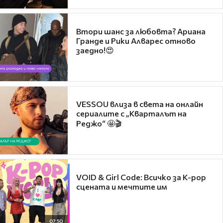
Втори шанс за любовта? Ариана
Гранде и Рики Алварес отново
заедно!😍
VESSOU влиза в света на онлайн
сериалите с „Кварталът на
Реджо“ 🤩🎬
VOID & Girl Code: Всичко за K-pop
сцената и мечтите им
07:50