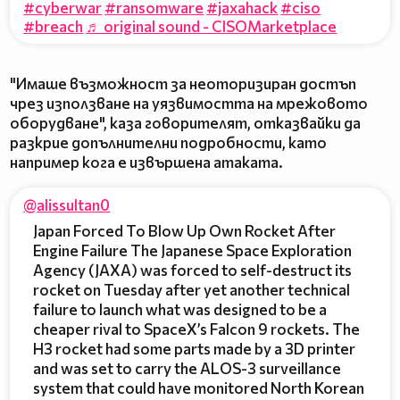
#cyberwar
#ransomware
#jaxahack
#ciso
#breach
♬ original sound - CISOMarketplace
"Имаше възможност за неоторизиран достъп
чрез използване на уязвимостта на мрежовото
оборудване", каза говорителят, отказвайки да
разкрие допълнителни подробности, като
например кога е извършена атаката.
@alissultan0
Japan Forced To Blow Up Own Rocket After
Engine Failure The Japanese Space Exploration
Agency (JAXA) was forced to self-destruct its
rocket on Tuesday after yet another technical
failure to launch what was designed to be a
cheaper rival to SpaceX’s Falcon 9 rockets. The
H3 rocket had some parts made by a 3D printer
and was set to carry the ALOS-3 surveillance
system that could have monitored North Korean