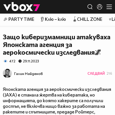
Member of
👾
🎉 PARTY TIME
👂 Клю – клю
🪀CHILL ZONE
⭐Li
Защо киберизмамници атакуваха
Японската агенция за
аерокосмически изследвания🌌
472
29.11.2023
Галин Найденов
СЛЕДВАЙ
216
Японската агенция за аерокосмически изследвания
(JAXA) е станала жертва на кибератака, но
информацията, до която хакерите са получили
достъп, не включва нищо важно за работата на
ракетите и спътниците, предаде Ройтерс,