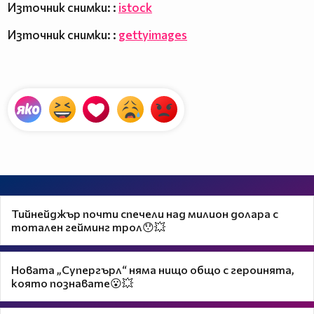
Източник снимки: :
istock
Източник снимки: :
gettyimages
Тийнейджър почти спечели над милион долара с
тотален гейминг трол😯💥
Новата „Супергърл“ няма нищо общо с героинята,
която познавате😮💥