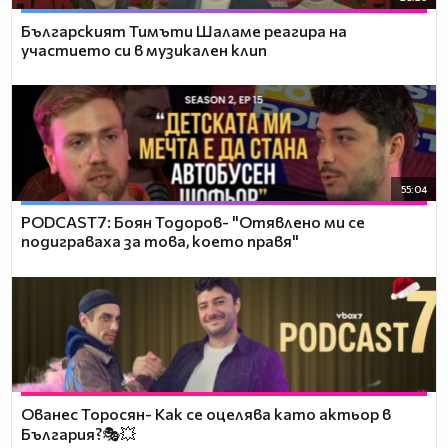
Българският Тимъти Шаламе реагира на
участието си в музикален клип
55:04
PODCAST7: ‪Боян Тодоров- "Отявлено ми се
подиграваха за това, което правя"
Ованес Торосян- Как се оцелява като актьор в
България?🎭💥