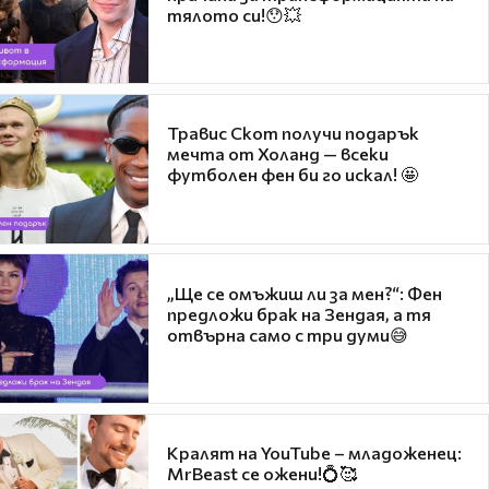
тялото си!😯💥
Травис Скот получи подарък
мечта от Холанд — всеки
футболен фен би го искал! 🤩
„Ще се омъжиш ли за мен?“: Фен
предложи брак на Зендая, а тя
отвърна само с три думи😅
Кралят на YouTube – младоженец:
MrBeast се ожени!💍🥰