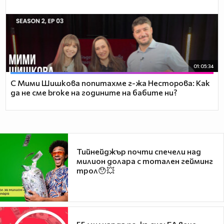
01:05:34
С Мими Шишкова попитахме г-жа Несторова: Как
да не сме broke на годините на бабите ни?
Тийнейджър почти спечели над
милион долара с тотален гейминг
трол😯💥