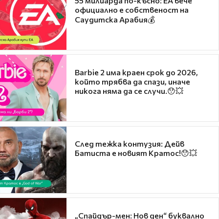
55 милиарда по-късно: EA вече
официално е собственост на
Саудитска Арабия💰
Barbie 2 има краен срок до 2026,
който трябва да спази, иначе
никога няма да се случи.😯💥
След тежка контузия: Дейв
Батиста е новият Кратос!😯💥
„Спайдър-мен: Нов ден“ буквално