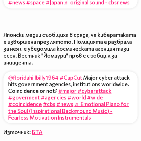
#news
#space
#Japan
♬ original sound - cbsnews
Японски медии съобщиха в сряда, че кибератаката
е извършена през лятото. Полицията е разбрала
за нея и е уведомила космическата агенция тази
есен. Вестник "Йомиури" пръв е съобщил за
инцидента.
@floridahillbilly1964
#CapCut
Major cyber attack
hits government agencies, institutions worldwide.
Coincidence or not?
#major
#cyberattack
#goverment
#agencies
#world
#wide
#coincidence
#cbs
#news
♬ Emotional Piano for
the Soul (Inspirational Background Music) -
Fearless Motivation Instrumentals
Източник:
БТА