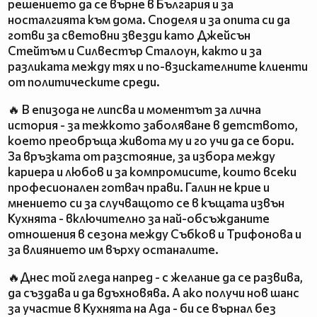
решението да се върне в България и за
носталгията към дома. Споделя и за опита си да
готви за световни звезди като Джейсън
Стейтъм и Силвестър Сталоун, както и за
разликата между тях и по-взискателните клиенти
от политическите среди.
🔥 В епизода не липсва и моментът за лична
история - за тежкото заболяване в детството,
което преобръща живота му и го учи да се бори.
За връзката от разстояние, за избора между
кариера и любов и за компромисите, които всеки
професионален готвач прави. Галин не крие и
мнението си за случващото се в къщата извън
Кухнята - включително за най-обсъжданите
отношения в сезона между Събков и Трифонова и
за влиянието им върху останалите.
🔥Днес той гледа напред - с желание да се развива,
да създава и да вдъхновява. А ако получи нов шанс
за участие в Кухнята на Ада - би се върнал без