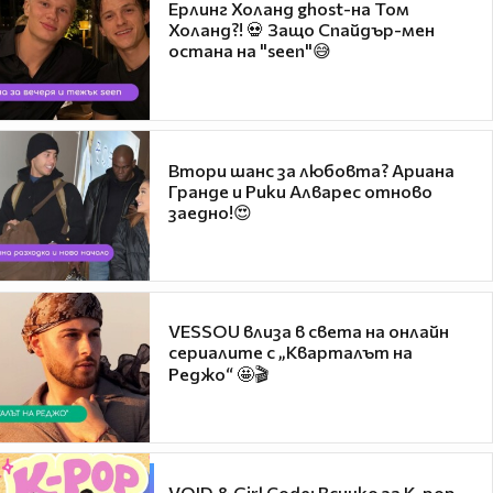
Ерлинг Холанд ghost-на Том
Холанд?! 💀 Защо Спайдър-мен
остана на "seen"😅
Втори шанс за любовта? Ариана
Гранде и Рики Алварес отново
заедно!😍
VESSOU влиза в света на онлайн
сериалите с „Кварталът на
Реджо“ 🤩🎬
VOID & Girl Code: Всичко за K-pop