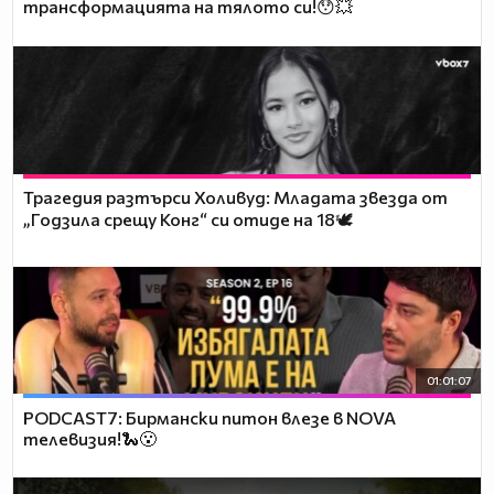
трансформацията на тялото си!😯💥
Трагедия разтърси Холивуд: Младата звезда от
„Годзила срещу Конг“ си отиде на 18🕊️
01:01:07
PODCAST7: Бирмански питон влезе в NOVA
телевизия!🐍😮