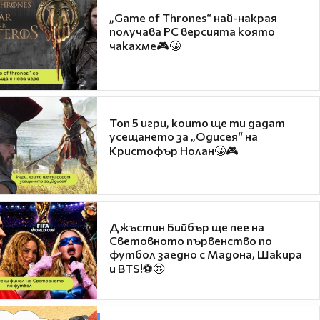
„Game of Thrones“ най-накрая
получава PC версията която
чакахме🎮🤩
Топ 5 игри, които ще ти дадат
усещането за „Одисея“ на
Кристофър Нолан🤩🎮
Джъстин Бийбър ще пее на
Световното първенство по
футбол заедно с Мадона, Шакира
и BTS!⚽🤩