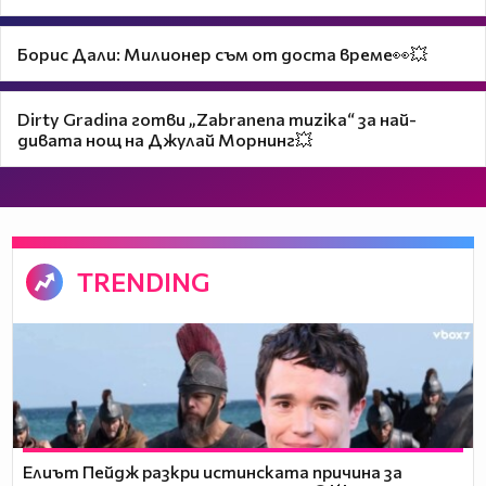
Борис Дали: Милионер съм от доста време👀💥
Dirty Gradina готви „Zabranena muzika“ за най-
дивата нощ на Джулай Морнинг💥
TRENDING
Елиът Пейдж разкри истинската причина за