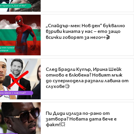
„Спайдър-мен: Нов ден“ буквално
взриви кината у нас – ето защо
всички говорят за него👀🎬
След Брадли Купър, Ирина Шейк
отново е влюбена? Новият мъж
до супермодела разпали лавина от
слухове🧐
Пи Диди излиза по-рано от
затвора? Новата дата вече е
факт!💥