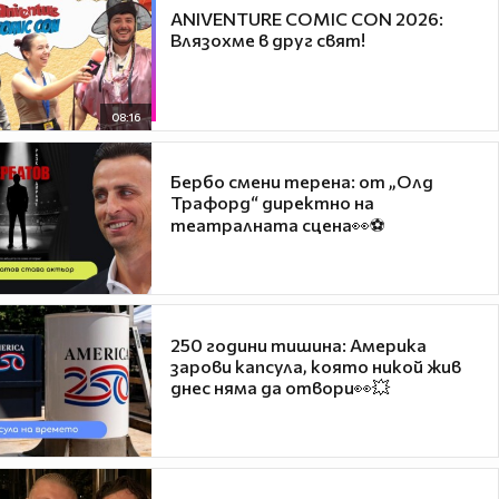
ANIVENTURE COMIC CON 2026:
Влязохме в друг свят!
08:16
Бербо смени терена: от „Олд
Трафорд“ директно на
театралната сцена👀⚽
250 години тишина: Америка
зарови капсула, която никой жив
днес няма да отвори👀💥