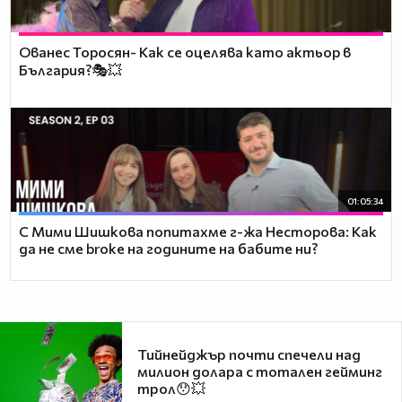
Ованес Торосян- Как се оцелява като актьор в
България?🎭💥
01:05:34
С Мими Шишкова попитахме г-жа Несторова: Как
да не сме broke на годините на бабите ни?
Тийнейджър почти спечели над
милион долара с тотален гейминг
трол😯💥