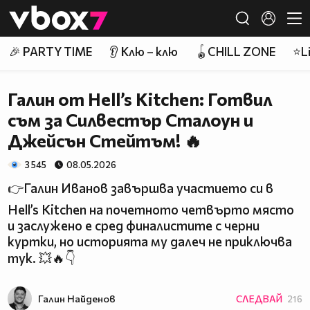
Member of
👾
🎉 PARTY TIME
👂 Клю – клю
🪀CHILL ZONE
⭐Li
Галин от Hell’s Kitchen: Готвил
съм за Силвестър Сталоун и
Джейсън Стейтъм! 🔥
3 545
08.05.2026
👉Галин Иванов завършва участието си в
Hell’s Kitchen на почетното четвърто място
и заслужено е сред финалистите с черни
куртки, но историята му далеч не приключва
тук. 💥🔥👇
Галин Найденов
СЛЕДВАЙ
216