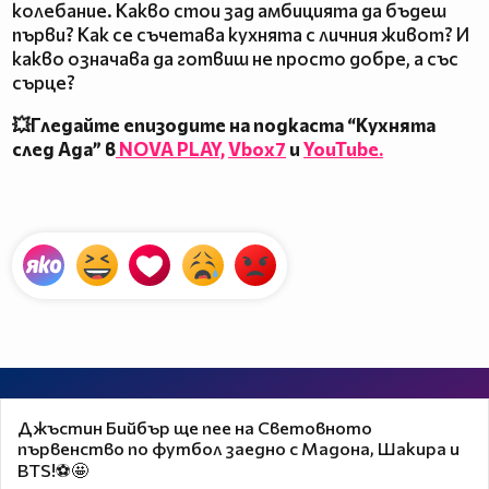
колебание. Какво стои зад амбицията да бъдеш
първи? Как се съчетава кухнята с личния живот? И
какво означава да готвиш не просто добре, а със
сърце?
💥Гледайте епизодите на подкаста “Кухнята
след Ада” в
NOVA PLAY,
Vbox7
и
YouTube.
Джъстин Бийбър ще пее на Световното
първенство по футбол заедно с Мадона, Шакира и
BTS!⚽🤩