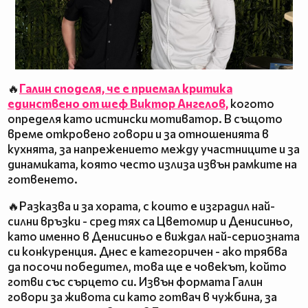
🔥
Галин споделя, че е приемал критика
единствено от шеф Виктор Ангелов,
когото
определя като истински мотиватор. В същото
време откровено говори и за отношенията в
кухнята, за напрежението между участниците и за
динамиката, която често излиза извън рамките на
готвенето.
🔥Разказва и за хората, с които е изградил най-
силни връзки - сред тях са Цветомир и Денисиньо,
като именно в Денисиньо е виждал най-сериозната
си конкуренция. Днес е категоричен - ако трябва
да посочи победител, това ще е човекът, който
готви със сърцето си. Извън формата Галин
говори за живота си като готвач в чужбина, за