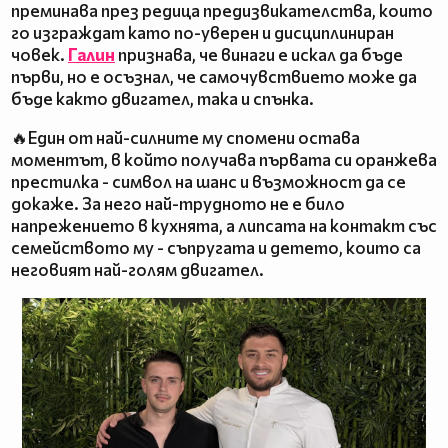
преминава през редица предизвикателства, които
го изграждат като по-уверен и дисциплиниран
човек.
Галин
признава, че винаги е искал да бъде
първи, но е осъзнал, че самочувствието може да
бъде както двигател, така и спънка.
🔥Един от най-силните му спомени остава
моментът, в който получава първата си оранжева
престилка - символ на шанс и възможност да се
докаже. За него най-трудното не е било
напрежението в кухнята, а липсата на контакт със
семейството му - съпругата и детето, които са
неговият най-голям двигател.