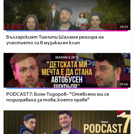
28:29
Българският Тимъти Шаламе реагира на
участието си в музикален клип
55:04
PODCAST7: ‪Боян Тодоров- "Отявлено ми се
подиграваха за това, което правя"