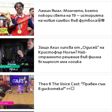
Ламин Ямал: Момчето, което
покори света на 19 — историята
на новия символ във футбола🤩⚽
Защо Ахил липсва от „Одисей“ на
Кристофър Нолън? Най-
странното решение във филма
всъщност има логика
Theo в The Voice Cast: "Правен съм
в дискотека!" 👀💥