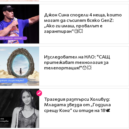
Джон Сина сподели 4 неща, които
могат да съсипят всяко GenZ:
„Ако ги имаш, провалът е
гарантиран“🧐💥
Изследовател на НЛО: "САЩ
притежават технология за
телепортация!"😯💥
Трагедия разтърси Холивуд:
Младата звезда от „Годзила
срещу Конг“ си отиде на 18🕊️