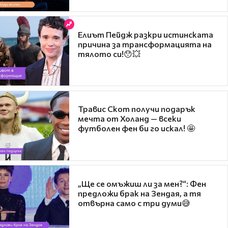
Елиът Пейдж разкри истинската
причина за трансформацията на
тялото си!😯💥
Травис Скот получи подарък
мечта от Холанд — всеки
футболен фен би го искал! 🤩
„Ще се омъжиш ли за мен?“: Фен
предложи брак на Зендая, а тя
отвърна само с три думи😅