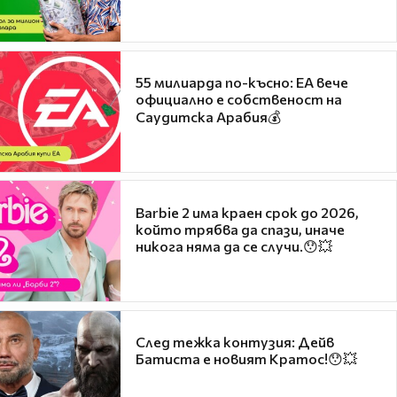
55 милиарда по-късно: EA вече
официално е собственост на
Саудитска Арабия💰
Barbie 2 има краен срок до 2026,
който трябва да спази, иначе
никога няма да се случи.😯💥
След тежка контузия: Дейв
Батиста е новият Кратос!😯💥