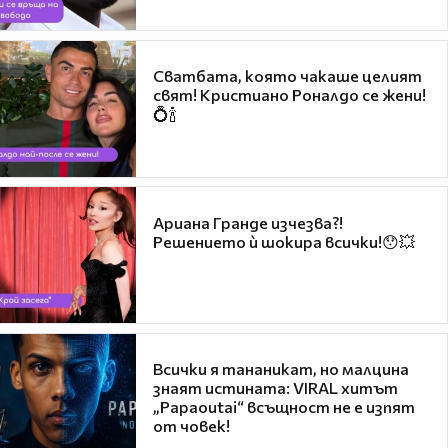
Сватбата, която чакаше целият
свят! Кристиано Роналдо се жени!
💍🍾
Ариана Гранде изчезва?!
Решението ѝ шокира всички!😯💥
Всички я тананикат, но малцина
знаят истината: VIRAL хитът
„Papaoutai“ всъщност не е изпят
от човек!