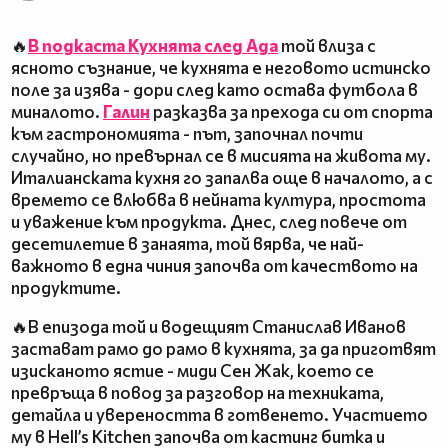
🔥
В подкаста Кухнята след Ада
той влиза с
ясното съзнание, че кухнята е неговото истинско
поле за изява - дори след като остава футбола в
миналото.
Галин
разказва за прехода си от спорта
към гастрономията - път, започнал почти
случайно, но превърнал се в мисията на живота му.
Италианската кухня го запалва още в началото, а с
времето се влюбва в нейната култура, простота
и уважение към продукта. Днес, след повече от
десетилетие в занаята, той вярва, че най-
важното в една чиния започва от качеството на
продуктите.
🔥В епизода той и водещият Станислав Иванов
застават рамо до рамо в кухнята, за да приготвят
изисканото ястие - миди Сен Жак, което се
превръща в повод за разговор на техниката,
детайла и увереността в готвенето. Участието
му в Hell’s Kitchen започва от кастинг битка и