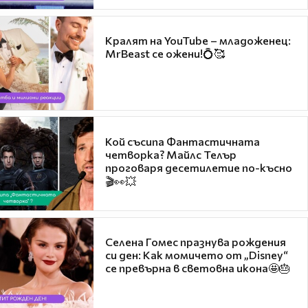
Кралят на YouTube – младоженец:
MrBeast се ожени!💍🥰
Кой съсипа Фантастичната
четворка? Майлс Телър
проговаря десетилетие по-късно
🎬👀💥
Селена Гомес празнува рождения
си ден: Как момичето от „Disney“
се превърна в световна икона🤩🎂