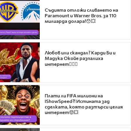
Съдията отложи сливането на
Paramount и Warner Bros. за 110
милиарда долара!😯💥
Любов или скандал? Карди Би и
Мадука Окойе разпалиха
интернет❤️‍🔥🔥
Плати ли FIFA милиони на
IShowSpeed?! Истината зад
сделката, която разтърси целия
интернет🤑💥