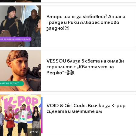
Втори шанс за любовта? Ариана
Гранде и Рики Алварес отново
заедно!😍
VESSOU влиза в света на онлайн
сериалите с „Кварталът на
Реджо“ 🤩🎬
VOID & Girl Code: Всичко за K-pop
сцената и мечтите им
07:50