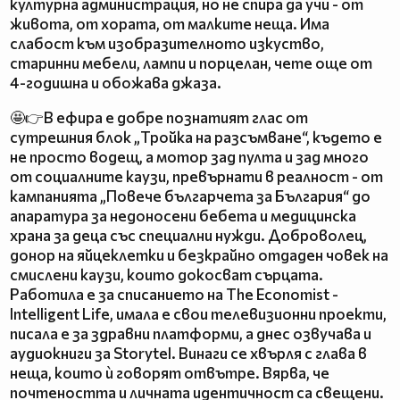
културна администрация, но не спира да учи - от
живота, от хората, от малките неща. Има
слабост към изобразителното изкуство,
старинни мебели, лампи и порцелан, чете още от
4-годишна и обожава джаза.
🤩👉В ефира е добре познатият глас от
сутрешния блок „Тройка на разсъмване“, където е
не просто водещ, а мотор зад пулта и зад много
от социалните каузи, превърнати в реалност - от
кампанията „Повече българчета за България“ до
апаратура за недоносени бебета и медицинска
храна за деца със специални нужди. Доброволец,
донор на яйцеклетки и безкрайно отдаден човек на
смислени каузи, които докосват сърцата.
Работила е за списанието на The Economist -
Intelligent Life, имала е свои телевизионни проекти,
писала е за здравни платформи, а днес озвучава и
аудиокниги за Storytel. Винаги се хвърля с глава в
неща, които ѝ говорят отвътре. Вярва, че
почтеността и личната идентичност са свещени.