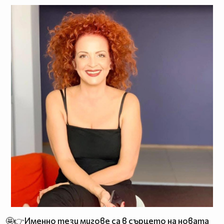
🤩👉Именно тези мигове са в сърцето на новата