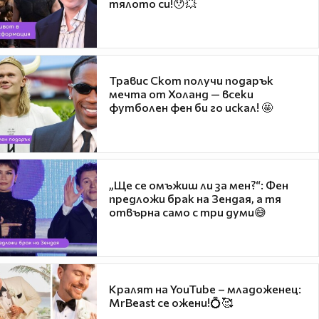
тялото си!😯💥
Травис Скот получи подарък
мечта от Холанд — всеки
футболен фен би го искал! 🤩
„Ще се омъжиш ли за мен?“: Фен
предложи брак на Зендая, а тя
отвърна само с три думи😅
Кралят на YouTube – младоженец:
MrBeast се ожени!💍🥰