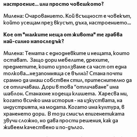
настроение... или просто човешкото?
Милена: Очарованието. Кой всъщност е човекът,
който усещам през вкусът, дъха, настроението…
Кое от "малките неща от живота" те грабва
най-силно напоследък?
Милена: Темата с еднодневките и нещата, които
остават. Защо дори мебелите, дрехите,
предметите, които използваме са част от една
толкова…незапомняща се вълна̀? Стана почти
срамно да имаш собствен стил, притеснително да
се отличаваш. Дори в това “отличаване” има
шаблон. Станахме ходещи клишета. Харесва ми,
когато всичко има история - на изкуствата, на
индустрията, на модата. Когато има култура, в
храненето дори. В този смисъл епигенетиката
звучи сложно, но дава прости решения, как да
живеем качествено и по-дълго.