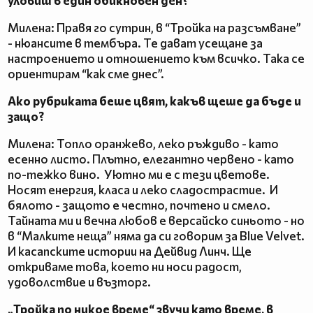
уловиш в един обикновен ден?
Милена: Правя го сутрин, в “Тройка на разсъмване”
- нюансите в тембъра. Те дават усещане за
настроението и отношението към всичко. Така се
ориентирам “как сме днес”.
Ако рубриката беше цвят, какъв щеше да бъде и
защо?
Милена: Топло оранжево, леко ръждиво - като
есенно листо. Плътно, елегантно червено - като
по-тежко вино. Уютно ми е с тези цветове.
Носят енергия, класа и леко сладострастие. И
бялото - защото е честно, почтено и смело.
Тайната ми и вечна любов е версайско синьото - но
в “Малките неща” няма да си говорим за Blue Velvet.
И касапските истории на Дейвид Линч. Ще
откриваме това, което ни носи радост,
удоволствие и възторг.
„Тройка по никое време“ звучи като време, в