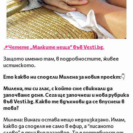
📌Четете „Малките неща“ във Vesti.bg.
Защото именно там, в подробностите, живее
истинското.
Ето какво ни сподели Милена за новия проект:
👇
Милена, ти си глас, с който сме свикнали да
започваме деня. Сега ще започнеш и нова рубрика
във Vesti.bg. Какво те вдъхнови да се впуснеш в
това?
Милена: Винаги остава нещо недоизказано. Имам,
какво да споделя не само в ефир, а “писаното
слово” е друг вид разговор. То е потребност от