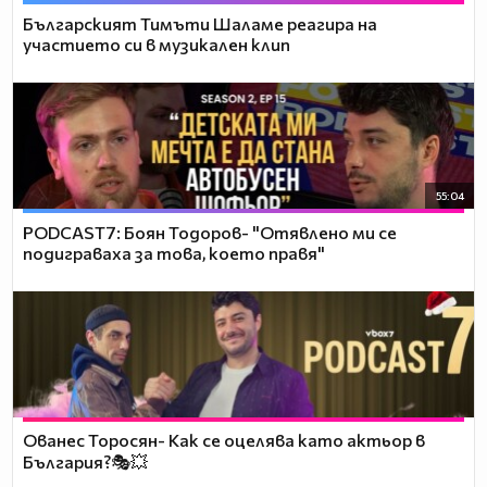
Българският Тимъти Шаламе реагира на
участието си в музикален клип
55:04
PODCAST7: ‪Боян Тодоров- "Отявлено ми се
подиграваха за това, което правя"
Ованес Торосян- Как се оцелява като актьор в
България?🎭💥