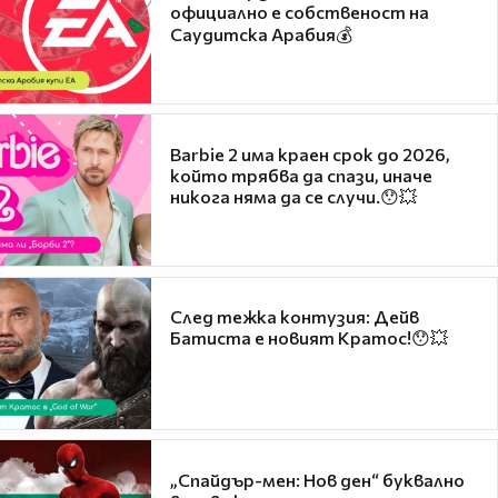
официално е собственост на
Саудитска Арабия💰
Barbie 2 има краен срок до 2026,
който трябва да спази, иначе
никога няма да се случи.😯💥
След тежка контузия: Дейв
Батиста е новият Кратос!😯💥
„Спайдър-мен: Нов ден“ буквално