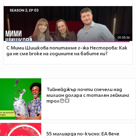
01:05:34
С Мими Шишкова попитахме г-жа Несторова: Как
да не сме broke на годините на бабите ни?
Тийнейджър почти спечели над
милион долара с тотален гейминг
трол😯💥
55 милиарда по-късно: EA вече