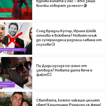
взриви кината у нас – ето защо
всички говорят за него👀🎬
След Брадли Купър, Ирина Шейк
отново е влюбена? Новият мъж
до супермодела разпали лавина от
слухове🧐
Пи Диди излиза по-рано от
затвора? Новата дата вече е
факт!💥
Сватбата, която чакаше целият
свят! Кристиано Роналдо се жени!