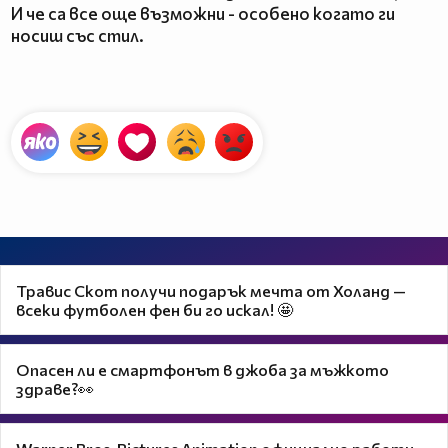
И че са все още възможни - особено когато ги
носиш със стил.
Травис Скот получи подарък мечта от Холанд —
всеки футболен фен би го искал! 🤩
Опасен ли е смартфонът в джоба за мъжкото
здраве?👀