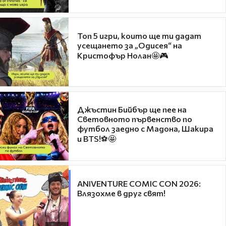
Топ 5 игри, които ще ти дадат
усещането за „Одисея“ на
Кристофър Нолан🤩🎮
Джъстин Бийбър ще пее на
Световното първенство по
футбол заедно с Мадона, Шакира
и BTS!⚽🤩
ANIVENTURE COMIC CON 2026:
Влязохме в друг свят!