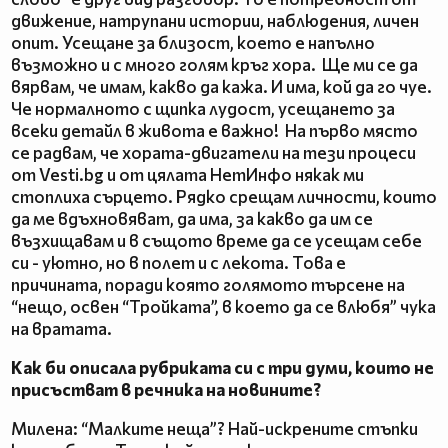
движение, натрупани истории, наблюдения, личен
опит. Усещане за близост, което е напълно
възможно и с много голям кръг хора. Ще ми се да
вярвам, че имам, какво да кажа. И има, кой да го чуе.
Че нормалното с щипка лудост, усещането за
всеки детайл в живота е важно! На първо място
се радвам, че хората-двигатели на тези процеси
от Vesti.bg и от цялата НетИнфо някак ми
стоплиха сърцето. Рядко срещам личности, които
да ме вдъхновяват, да има, за какво да им се
възхищавам и в същото време да се усещам себе
си - уютно, но в полет и с лекота. Това е
причината, поради която голямото търсене на
“нещо, освен “Тройката”, в което да се влюбя” чука
на вратата.
Как би описала рубриката си с три думи, които не
присъстват в речника на новините?
Милена: “Малките неща”? Най-искрените стъпки