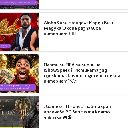
Любов или скандал? Карди Би и
Мадука Окойе разпалиха
интернет❤️‍🔥🔥
Плати ли FIFA милиони на
IShowSpeed?! Истината зад
сделката, която разтърси целия
интернет🤑💥
„Game of Thrones“ най-накрая
получава PC версията която
чакахме🎮🤩