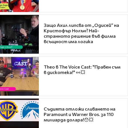
Защо Ахил липсва от „Одисей“ на
Кристофър Нолън? Най-
странното решение във филма
всъщност има логика
Theo в The Voice Cast: "Правен съм
в дискотека!" 👀💥
Съдията отложи сливането на
Paramount и Warner Bros. за 110
милиарда долара!😯💥