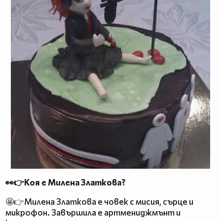
👀👉Коя е Милена Златкова?
🤩👉Милена Златкова е човек с мисия, сърце и
микрофон. Завършила е артмениджмънт и