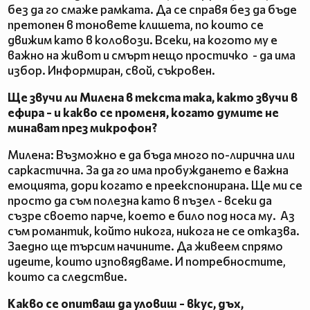
без да го смаже рамката. Да се справя без да бъде
претопен в тоновете клишета, по които се
движим като в коловози. Всеки, на когото му е
важно на живот и смърт нещо простичко - да има
избор. Информиран, свой, съкровен.
Ще звучи ли Милена в текста така, както звучи в
ефира - и какво се променя, когато думите не
минават през микрофон?
Милена: Възможно е да бъда много по-лирична или
саркастична. За да го има пробуждането е важна
емоцията, дори когато е преекспонирана. Ще ми се
просто да съм полезна като в пъзел - всеки да
съзре своето парче, което е било под носа му. Аз
съм романтик, който никога, никога не се отказва.
Заедно ще търсим начините. Да живеем спрямо
идеите, които изповядваме. И потребностите,
които са следствие.
Какво се опитваш да уловиш - вкус, дъх,