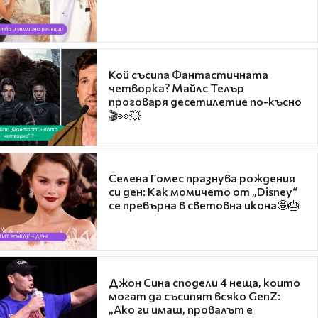
Кой съсипа Фантастичната
четворка? Майлс Телър
проговаря десетилетие по-късно
🎬👀💥
Селена Гомес празнува рождения
си ден: Как момичето от „Disney“
се превърна в световна икона🤩🎂
Джон Сина сподели 4 неща, които
могат да съсипят всяко GenZ:
„Ако ги имаш, провалът е