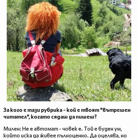
За кого е тази рубрика - кой е твоят "вътрешен
читател", когато сядаш да пишеш?
Милен: Не е автомат - човек е. Той е буден ум,
който иска да живее пълноценно. Да оцелява, но