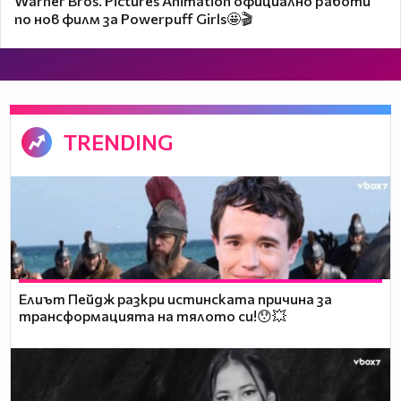
Warner Bros. Pictures Animation официално работи
по нов филм за Powerpuff Girls🤩🎬
TRENDING
Елиът Пейдж разкри истинската причина за
трансформацията на тялото си!😯💥