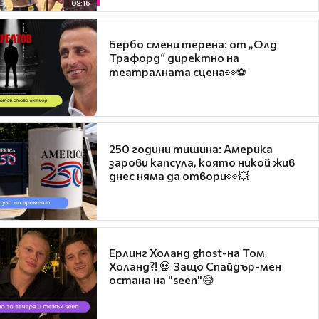
08:16
Бербо смени терена: от „Олд
Трафорд“ директно на
театралната сцена👀⚽
250 години тишина: Америка
зарови капсула, която никой жив
днес няма да отвори👀💥
Ерлинг Холанд ghost-на Том
Холанд?! 💀 Защо Спайдър-мен
остана на "seen"😅