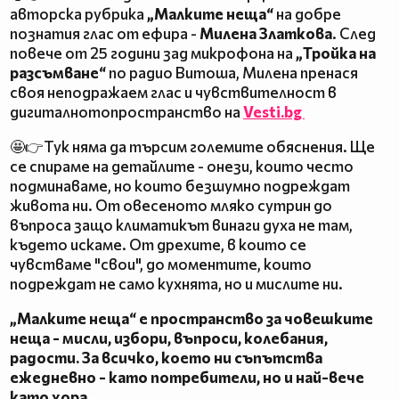
авторска рубрика
„Малките неща“
на добре
познатия глас от ефира -
Милена Златкова
. След
повече от 25 години зад микрофона на
„Тройка на
разсъмване“
по радио Витоша, Милена пренася
своя неподражаем глас и чувствителност в
дигиталнотопространство на
Vesti.bg
🤩👉Тук няма да търсим големите обяснения. Ще
се спираме на детайлите - онези, които често
подминаваме, но които безшумно подреждат
живота ни. От овесеното мляко сутрин до
въпроса защо климатикът винаги духа не там,
където искаме. От дрехите, в които се
чувстваме "свои", до моментите, които
подреждат не само кухнята, но и мислите ни.
„Малките неща“ е пространство за човешките
неща - мисли, избори, въпроси, колебания,
радости. За всичко, което ни съпътства
ежедневно - като потребители, но и най-вече
като хора.