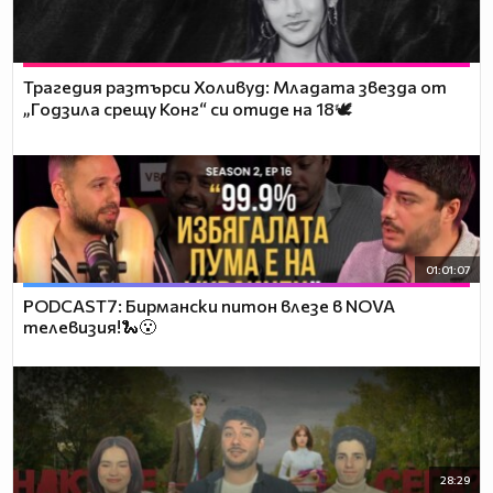
Трагедия разтърси Холивуд: Младата звезда от
„Годзила срещу Конг“ си отиде на 18🕊️
01:01:07
PODCAST7: Бирмански питон влезе в NOVA
телевизия!🐍😮
28:29