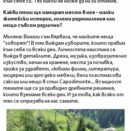
към себе си. Тях никой не може да ни ги отнеме.
Какви теми ще намират място в нея - малки
житейски истории, големи размишления или
нещо съвсем различно?
Милена: Винаги съм вярвала, че малките неща
“говорят”! В тях виждам изборите, които правим
към себе си всеки ден. Личността наистина се
вижда в детайлите. Дрехи, музика, изобразително
изкуство, начин на хранене, места за почивка,
грижа за здравето, любими филми, литература,
модерни или арт деко мебели, бели пластмасови
саксии или нещо в стил Capodimonte… Всъщност
темите ще са за привидно дребните решения,
които вземаме всеки ден. И за това, как всяко от
тях се отразява на нас самите.