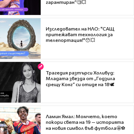
гарантиран“🧐💥
Изследовател на НЛО: "САЩ
притежават технология за
телепортация!"😯💥
Трагедия разтърси Холивуд:
Младата звезда от „Годзила
срещу Конг“ си отиде на 18🕊️
Ламин Ямал: Момчето, което
покори света на 19 — историята
на новия символ във футбола🤩⚽