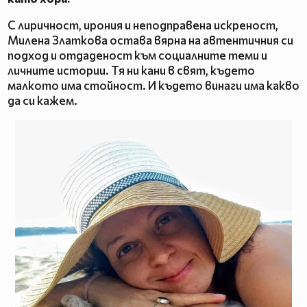
С лиричност, ирония и неподправена искреност,
Милена Златкова остава вярна на автентичния си
подход и отдаденост към социалните теми и
личните истории. Тя ни кани в свят, където
малкото има стойност. И където винаги има какво
да си кажем.