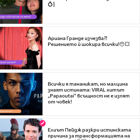
💍🍾
Ариана Гранде изчезва?!
Решението ѝ шокира всички!😯💥
Всички я тананикат, но малцина
знаят истината: VIRAL хитът
„Papaoutai“ всъщност не е изпят
от човек!
Елиът Пейдж разкри истинската
причина за трансформацията на