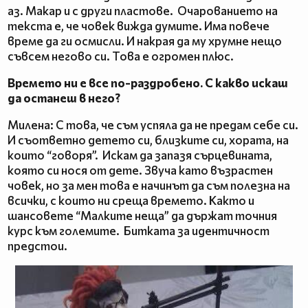
аз. Макар и с други пластове. Очарованието на
текста е, че човек вижда думите. Има повече
време да ги осмисли. И накрая да му хрумне нещо
съвсем негово си. Това е огромен плюс.
Времето ни е все по-раздробено. С какво искаш
да останеш в него?
Милена: С това, че съм успяла да не предам себе си.
И съответно детето си, близките си, хората, на
които “говоря”. Искам да запазя сърцевината,
която си нося от дете. Звуча като възрастен
човек, но за мен това е начинът да съм полезна на
всички, с които ни среща времето. Както и
шансовете “Малките неща” да държат точния
курс към големите. Битката за идентичност
предстои.