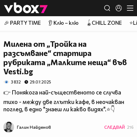
Member of
👾
🎉 PARTY TIME
👂 Клю – клю
🪀CHILL ZONE
⭐Li
Милена от „Тройка на
разсъмване“ стартира
рубриката „Малките неща“ във
Vesti.bg
3 832
29.07.2025
👉 Понякога най-същественото се случва
тихо - между две глътки кафе, в неочакван
поглед, в едно "знаеш ли какво видях".⭐👇
Галин Найденов
СЛЕДВАЙ
216