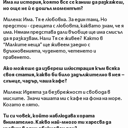
Има ли история, която все се каниш да разкажеш,
но още не ѝ е дошъл моментът?
Милена: Има. Тя е любовна. За един танц. Но
предстои - срещата с любовта, каквато знам, че я
има. Нямам представа дали въобще ще има смисъл
да я разказвам. Нали Тя се живее? Както в
“Малките неща” ще живеем заедно с
вдъхновенията, чуденето, четенето и
правенето.
Ако можеше да избереш илюстрация към всяка
своя статия, какво би било задължително в нея –
слънце, чадър, чаша кафе?
Милена: Идеята за безбрежност и свобода в
мислите. Значи чашата ми с кафе на фона на море.
Когато е лято.
Ти си човек, който наблюдава хората
внимателно. Какво най-много ти харесва да