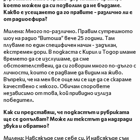
което можем да си позволим да не бързаме.
Какво е усещането да го правите - различно ли е
от радиоефира?
Милена: Много по-различно. Правим сутрешното
шоу на радио “Витоша” вече 25 години. Там
плуваме по един специфичен начин - задъхан,
екстремен дори. В подкаста с Кирил и Тодор имаме
времето да се изслушаме, да сме
обстоятелствени, да си говорим много по-дълго с
личности, които се радваме да видим на живо.
Въпреки, че на мен все още ми се ще да се скараме
качествено с някого. Обичам споровете
независимо от това, кой привидно излиза
победител.
Как си представяш, че подкастът и рубриката
ще се допълват? Може ли текстът да надгради
звука и обратно?
Милена: Навсякъде сме себе си. И навсякъде съм