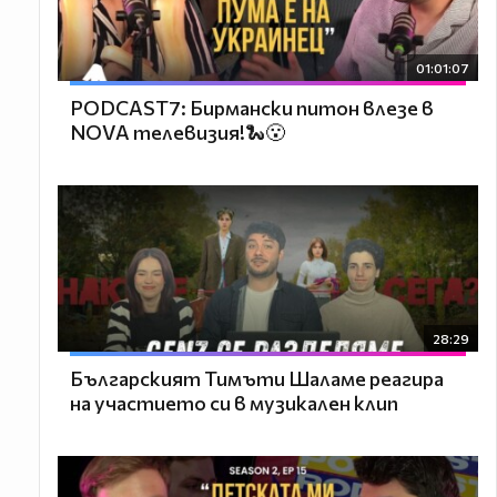
01:01:07
PODCAST7: Бирмански питон влезе в
NOVA телевизия!🐍😮
28:29
Българският Тимъти Шаламе реагира
на участието си в музикален клип