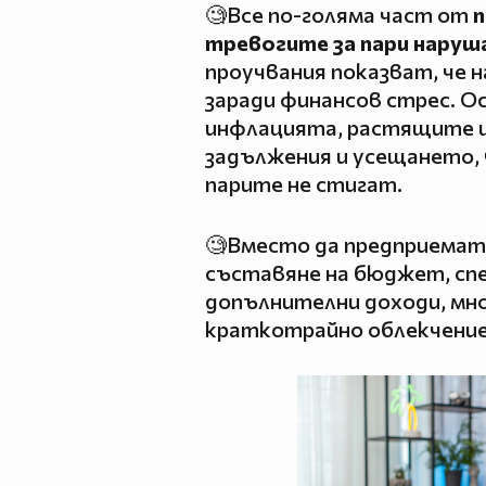
🧐Все по-голяма част от
п
тревогите за пари наруш
проучвания показват, че 
заради финансов стрес. О
инфлацията, растящите 
задължения и усещането, 
парите не стигат.
🧐Вместо да предприемат
съставяне на бюджет, сп
допълнителни доходи, мн
краткотрайно облекчение 