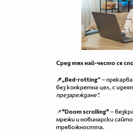
Сред тях най-често се сп
📌„Bed-rotting“
– прекарва
без конкретна цел, с идея
презареждане“.
📌
"Doom scrolling"
– безкр
мрежи и новинарски сайто
тревожността.