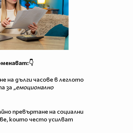
оменават:👇
не на дълги часове в леглото
та за
„емоционално
айно превъртане на социални
ве, които често усилват