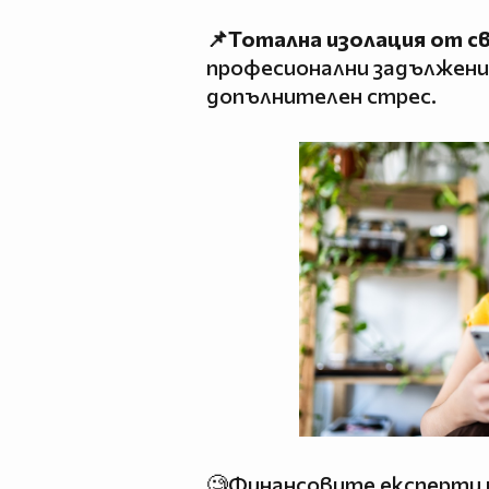
📌Тотална изолация от с
професионални задължения
допълнителен стрес.
🧐Финансовите експерти 