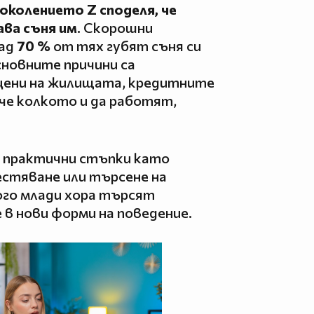
околението Z споделя, че
ава съня им
. Скорошни
над
70 %
от тях губят съня си
сновните причини са
цени на жилищата, кредитните
че колкото и да работят,
 практични стъпки като
естяване или търсене на
ого млади хора търсят
в нови форми на поведение.