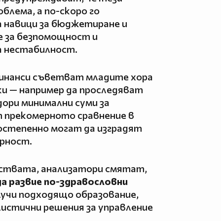
блема, а по-скоро го
 навици за бюджетиране и
е за безпомощност и
 нестабилност.
финанси съветват младите хора
ки — например да проследяват
дори минимални суми за
т прекомерното сравнение в
остепенно могат да изградят
урност.
ствата, анализатори смятат,
да развие по-здравословни
олучи подходящо образование,
листични решения за управление