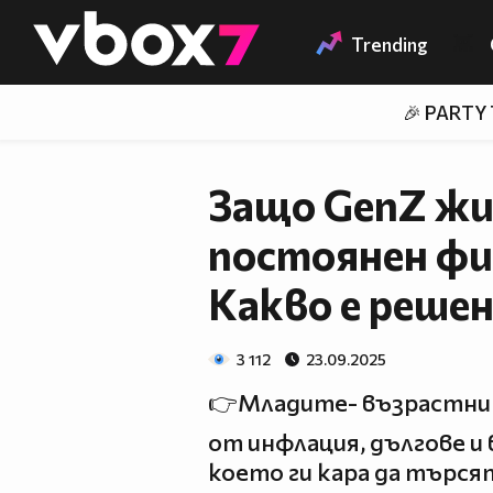
Member of
👾
Trending
🎉 PARTY
Защо GenZ жи
постоянен фи
Какво е реше
3 112
23.09.2025
👉Младите- възрастни
от инфлация, дългове и
което ги кара да търсят