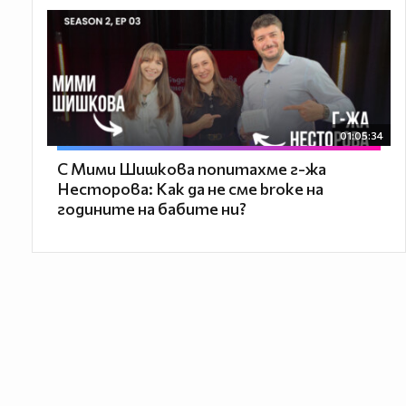
01:05:34
С Мими Шишкова попитахме г-жа
Несторова: Как да не сме broke на
годините на бабите ни?