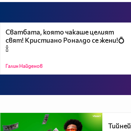
Сватбата, която чакаше целият
свят! Кристиано Роналдо се жени!💍
🍾
Галин Найденов
Тийней