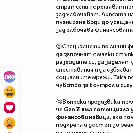
стратегии не решават про
задълбочават. Липсата на
планиране води до усещан
задълбочава финансовата
🧐Специалисти по лични 
да започнат с малки стъп
разходите си, да заделят 
спестявания и да избягва
социалните мрежи. Така п
чувство за контрол и сиг
🧐Въпреки предизвикател
че
Gen Z има потенциала 
финансови навици
, ако п
подкрепа и достъп до реа
на личните финанси.