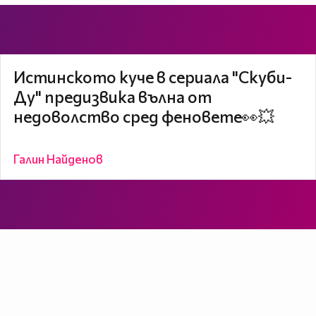
Истинското куче в сериала "Скуби-
Ду" предизвика вълна от
недоволство сред феновете👀💥
Галин Найденов