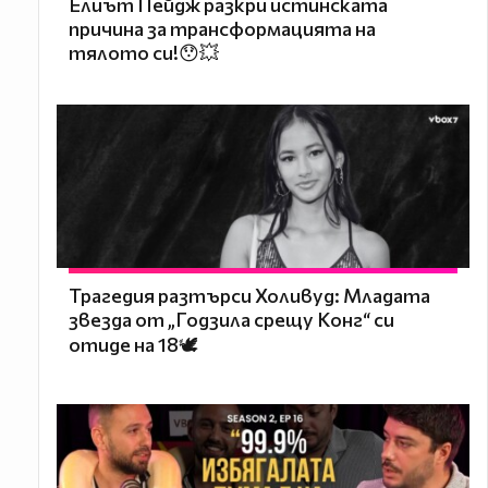
Елиът Пейдж разкри истинската
причина за трансформацията на
тялото си!😯💥
Трагедия разтърси Холивуд: Младата
звезда от „Годзила срещу Конг“ си
отиде на 18🕊️