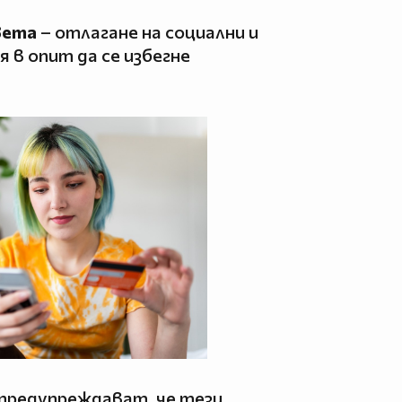
вета
– отлагане на социални и
 в опит да се избегне
предупреждават, че тези