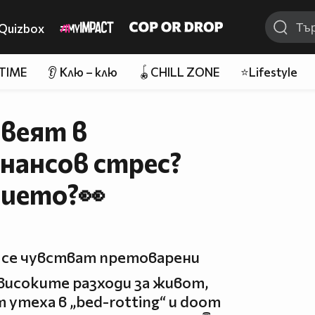
Quizbox
 TIME
👂 Клю – клю
🪀CHILL ZONE
⭐Lifestyle
веят в
нансов стрес?
нието?👀
 се чувстват претоварени
 високите разходи за живот,
 утеха в „bed-rotting“ и doom