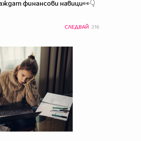
граждат финансови навици👀👇
СЛЕДВАЙ
216