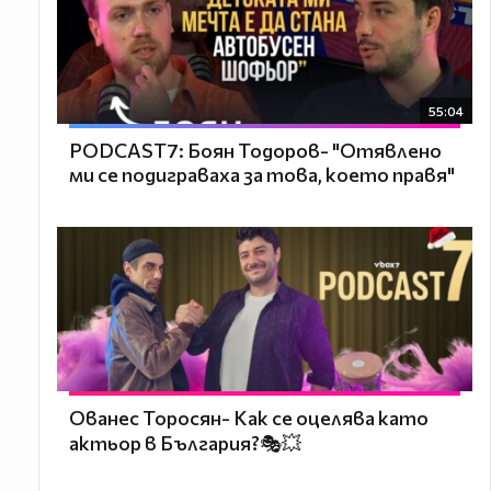
55:04
PODCAST7: ‪Боян Тодоров- "Отявлено
ми се подиграваха за това, което правя"
Ованес Торосян- Как се оцелява като
актьор в България?🎭💥