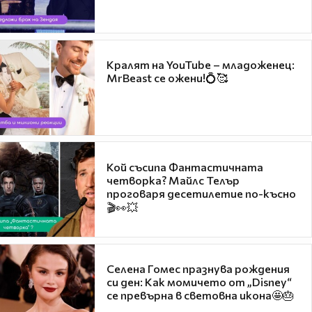
Кралят на YouTube – младоженец:
MrBeast се ожени!💍🥰
Кой съсипа Фантастичната
четворка? Майлс Телър
проговаря десетилетие по-късно
🎬👀💥
Селена Гомес празнува рождения
си ден: Как момичето от „Disney“
се превърна в световна икона🤩🎂