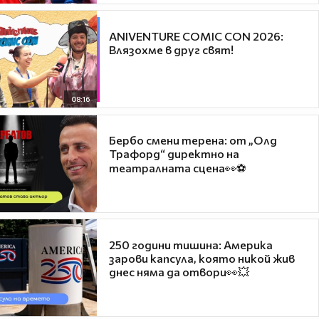
ANIVENTURE COMIC CON 2026:
Влязохме в друг свят!
08:16
Бербо смени терена: от „Олд
Трафорд“ директно на
театралната сцена👀⚽
250 години тишина: Америка
зарови капсула, която никой жив
днес няма да отвори👀💥