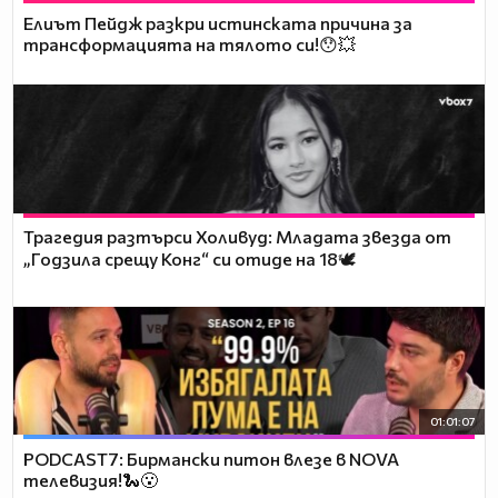
Елиът Пейдж разкри истинската причина за
трансформацията на тялото си!😯💥
Трагедия разтърси Холивуд: Младата звезда от
„Годзила срещу Конг“ си отиде на 18🕊️
01:01:07
PODCAST7: Бирмански питон влезе в NOVA
телевизия!🐍😮