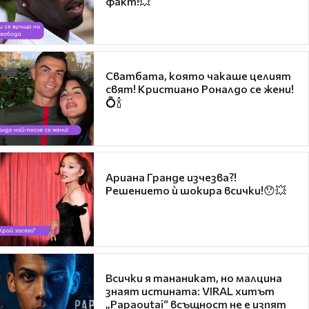
факт!💥
Сватбата, която чакаше целият
свят! Кристиано Роналдо се жени!
💍🍾
Ариана Гранде изчезва?!
Решението ѝ шокира всички!😯💥
Всички я тананикат, но малцина
знаят истината: VIRAL хитът
„Papaoutai“ всъщност не е изпят