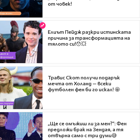
от човек!
Елиът Пейдж разкри истинската
причина за трансформацията на
тялото си!😯💥
Травис Скот получи подарък
мечта от Холанд — всеки
футболен фен би го искал! 🤩
„Ще се омъжиш ли за мен?“: Фен
предложи брак на Зендая, а тя
отвърна само с три думи😅