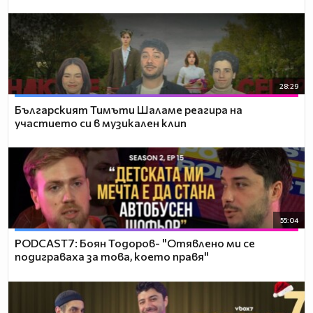
28:29
Българският Тимъти Шаламе реагира на
участието си в музикален клип
55:04
PODCAST7: ‪Боян Тодоров- "Отявлено ми се
подиграваха за това, което правя"