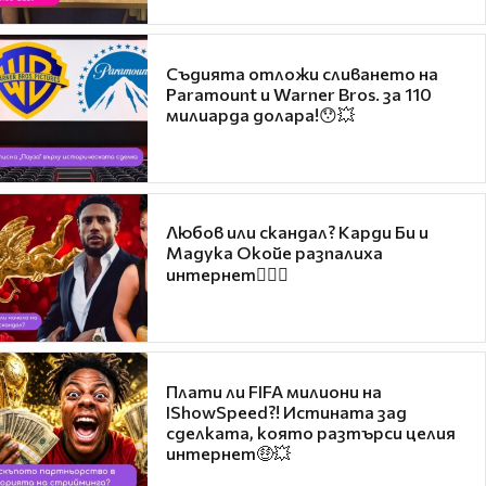
Съдията отложи сливането на
Paramount и Warner Bros. за 110
милиарда долара!😯💥
Любов или скандал? Карди Би и
Мадука Окойе разпалиха
интернет❤️‍🔥🔥
Плати ли FIFA милиони на
IShowSpeed?! Истината зад
сделката, която разтърси целия
интернет🤑💥