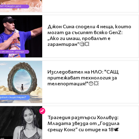
Джон Сина сподели 4 неща, които
могат да съсипят всяко GenZ:
„Ако ги имаш, провалът е
гарантиран“🧐💥
Изследовател на НЛО: "САЩ
притежават технология за
телепортация!"😯💥
Трагедия разтърси Холивуд:
Младата звезда от „Годзила
срещу Конг“ си отиде на 18🕊️