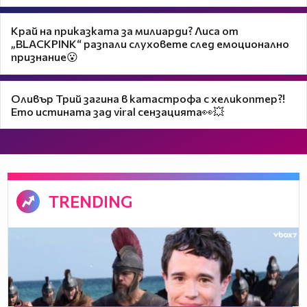
Край на приказката за милиарди? Лиса от
„BLACKPINK“ разпали слуховете след емоционално
признание😮
Оливър Трий загина в катастрофа с хеликоптер?!
Ето истината зад viral сензацията👀💥
TRENDING