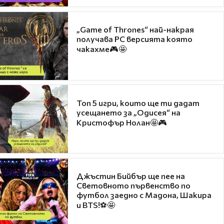
„Game of Thrones“ най-накрая
получава PC версията която
чакахме🎮🤩
Топ 5 игри, които ще ти дадат
усещането за „Одисея“ на
Кристофър Нолан🤩🎮
Джъстин Бийбър ще пее на
Световното първенство по
футбол заедно с Мадона, Шакира
и BTS!⚽🤩