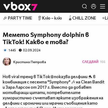
Member of
👾
🎉 PARTY TIME
👂 Клю – клю
🪀CHILL ZONE
⭐Li
Мемето Symphony dolphin в
TikTok! Какво е това?
1 445
02.09.2024
Кристина Петрова
СЛЕДВАЙ
166
Нов viral тренд в TikTok 🌐 показва делфини 🐬 в
комбинация с песента "Symphony" 🎶 на Clean Bandit
и Зара Ларсон от 2017 г. Вместо да добавят
мотивиращи цитати, потребителите
хумористично съчетават ярките изображения на
делфини с иронични или мрачни съобщения като