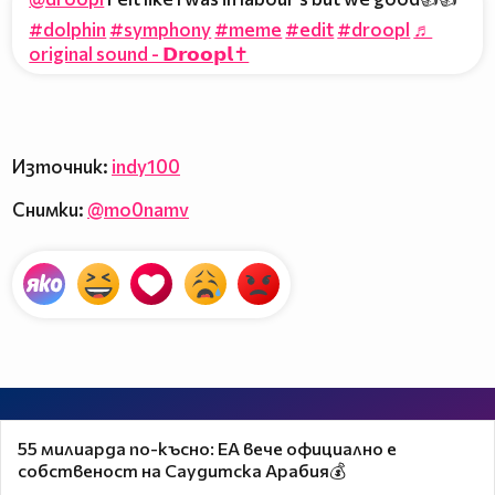
#dolphin
#symphony
#meme
#edit
#droopl
♬
original sound - 𝗗𝗿𝗼𝗼𝗽𝗹✝️
Източник:
indy100
Снимки:
@mo0namv
55 милиарда по-късно: EA вече официално е
собственост на Саудитска Арабия💰