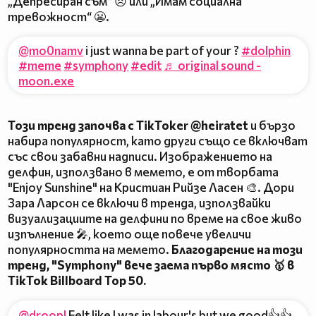
„Депресиран съм“ 😞 или „Имам социална
тревожност“ 😬.
@mo0namv
i just wanna be part of your ?
#dolphin
#meme
#symphony
#edit
♬ original sound -
moon.exe
Този тренд започва с TikToker @heiratet
и бързо
набира популярност, като други също се включват
със свои забавни надписи. Изображението на
делфин, използвано в мемето, е от творбата
"Enjoy Sunshine" на Кристиан Рийзе Ласен 🎨. Дори
Зара Ларсон се включи в тренда, използвайки
визуализациите на делфини по време на свое живо
изпълнение 🎤, което още повече увеличи
популярността на мемето.
Благодарение на този
тренд, "Symphony" вече заема първо място 🥇 в
TikTok Billboard Top 50.
@droopl
Felt like I was in labour's but we good👍👍