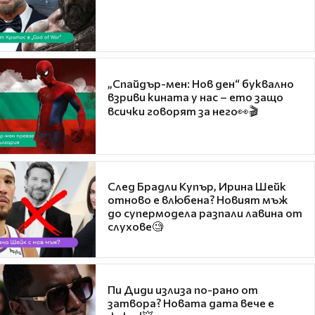
„Спайдър-мен: Нов ден“ буквално
взриви кината у нас – ето защо
всички говорят за него👀🎬
След Брадли Купър, Ирина Шейк
отново е влюбена? Новият мъж
до супермодела разпали лавина от
слухове🧐
Пи Диди излиза по-рано от
затвора? Новата дата вече е