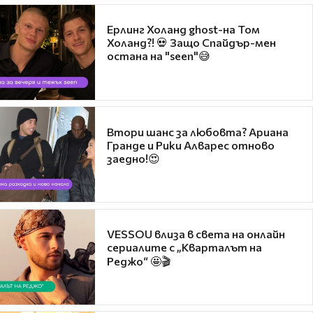
Ерлинг Холанд ghost-на Том
Холанд?! 💀 Защо Спайдър-мен
остана на "seen"😅
Втори шанс за любовта? Ариана
Гранде и Рики Алварес отново
заедно!😍
VESSOU влиза в света на онлайн
сериалите с „Кварталът на
Реджо“ 🤩🎬