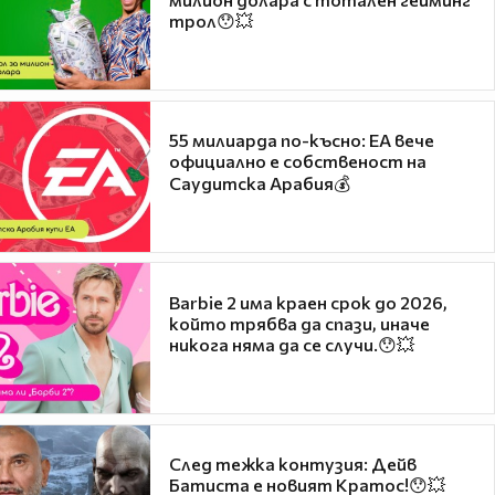
трол😯💥
55 милиарда по-късно: EA вече
официално е собственост на
Саудитска Арабия💰
Barbie 2 има краен срок до 2026,
който трябва да спази, иначе
никога няма да се случи.😯💥
След тежка контузия: Дейв
Батиста е новият Кратос!😯💥