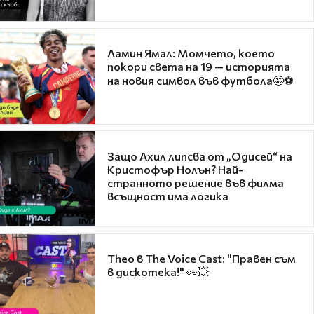
Ламин Ямал: Момчето, което
покори света на 19 — историята
на новия символ във футбола🤩⚽
Защо Ахил липсва от „Одисей“ на
Кристофър Нолън? Най-
странното решение във филма
всъщност има логика
Theo в The Voice Cast: "Правен съм
в дискотека!" 👀💥