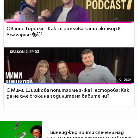
Ованес Торосян- Как се оцелява като актьор в
България?🎭💥
01:05:34
С Мими Шишкова попитахме г-жа Несторова: Как
да не сме broke на годините на бабите ни?
Тийнейджър почти спечели над
милион долара с тотален гейминг