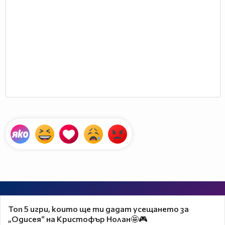
Топ 5 игри, които ще ти дадат усещането за
„Одисея“ на Кристофър Нолан🤩🎮