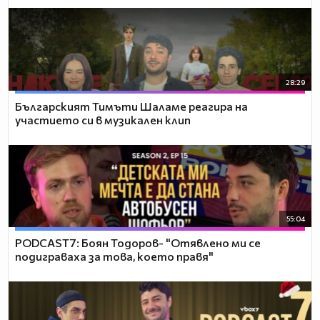
28:29
Българският Тимъти Шаламе реагира на
участието си в музикален клип
55:04
PODCAST7: ‪Боян Тодоров- "Отявлено ми се
подиграваха за това, което правя"