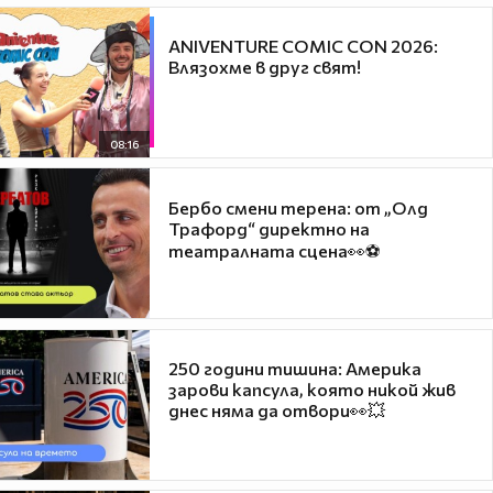
ANIVENTURE COMIC CON 2026:
Влязохме в друг свят!
08:16
Бербо смени терена: от „Олд
Трафорд“ директно на
театралната сцена👀⚽
250 години тишина: Америка
зарови капсула, която никой жив
днес няма да отвори👀💥