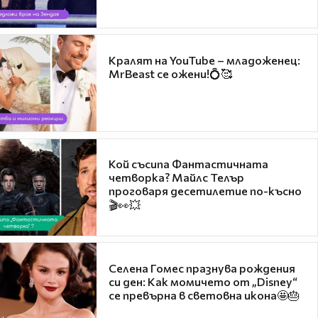
Кралят на YouTube – младоженец:
MrBeast се ожени!💍🥰
Кой съсипа Фантастичната
четворка? Майлс Телър
проговаря десетилетие по-късно
🎬👀💥
Селена Гомес празнува рождения
си ден: Как момичето от „Disney“
се превърна в световна икона🤩🎂