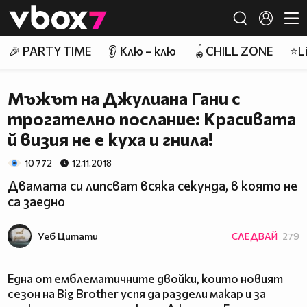
Member of
👾
🎉 PARTY TIME
👂 Клю – клю
🪀CHILL ZONE
⭐Li
Мъжът на Джулиана Гани с
трогателно послание: Красивата
й визия не е куха и гнила!
10 772
12.11.2018
Двамата си липсват всяка секунда, в която не
са заедно
Уеб Цитати
СЛЕДВАЙ
279
Една от емблематичните двойки, които новият
сезон на Big Brother успя да раздели макар и за