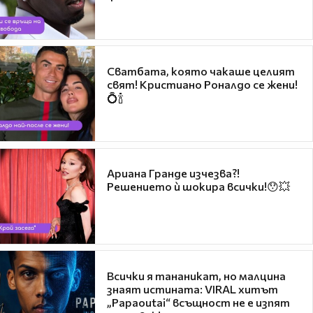
Сватбата, която чакаше целият
свят! Кристиано Роналдо се жени!
💍🍾
Ариана Гранде изчезва?!
Решението ѝ шокира всички!😯💥
Всички я тананикат, но малцина
знаят истината: VIRAL хитът
„Papaoutai“ всъщност не е изпят