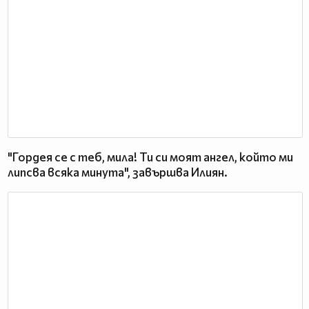
"Гордея се с теб, мила! Ти си моят ангел, който ми
липсва всяка минута", завършва Илиян.