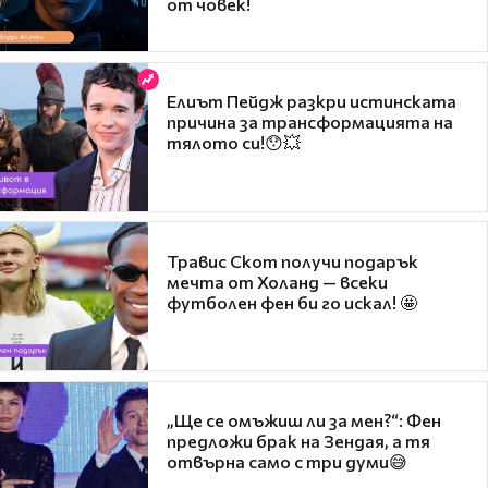
от човек!
Елиът Пейдж разкри истинската
причина за трансформацията на
тялото си!😯💥
Травис Скот получи подарък
мечта от Холанд — всеки
футболен фен би го искал! 🤩
„Ще се омъжиш ли за мен?“: Фен
предложи брак на Зендая, а тя
отвърна само с три думи😅