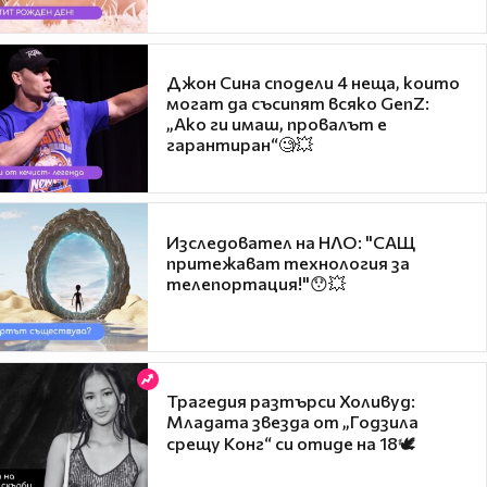
Джон Сина сподели 4 неща, които
могат да съсипят всяко GenZ:
„Ако ги имаш, провалът е
гарантиран“🧐💥
Изследовател на НЛО: "САЩ
притежават технология за
телепортация!"😯💥
Трагедия разтърси Холивуд:
Младата звезда от „Годзила
срещу Конг“ си отиде на 18🕊️