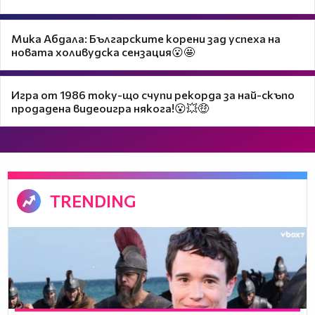
Мика Абдала: Българските корени зад успеха на
новата холивудска сензация😮🤩
Игра от 1986 току-що счупи рекорда за най-скъпо
продадена видеоигра някога!😮💥🤑
TRENDING