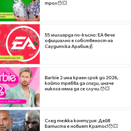
трол😯💥
55 милиарда по-късно: EA вече
официално е собственост на
Саудитска Арабия💰
Barbie 2 има краен срок до 2026,
който трябва да спази, иначе
никога няма да се случи.😯💥
След тежка контузия: Дейв
Батиста е новият Кратос!😯💥