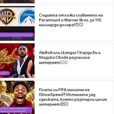
Съдията отложи сливането на
Paramount и Warner Bros. за 110
милиарда долара!😯💥
Любов или скандал? Карди Би и
Мадука Окойе разпалиха
интернет❤️‍🔥🔥
Плати ли FIFA милиони на
IShowSpeed?! Истината зад
сделката, която разтърси целия
интернет🤑💥