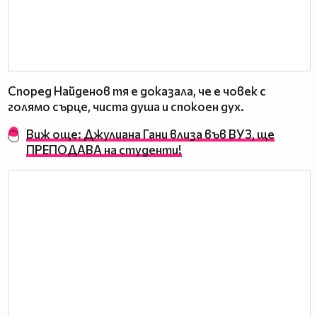
Според Найденов тя е доказала, че е човек с
голямо сърце, чиста душа и спокоен дух.
Виж още: Джулиана Гани влиза във ВУЗ, ще
ПРЕПОДАВА на студенти!