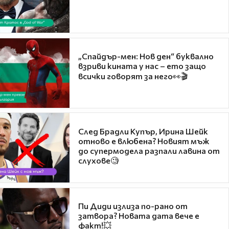
„Спайдър-мен: Нов ден“ буквално
взриви кината у нас – ето защо
всички говорят за него👀🎬
След Брадли Купър, Ирина Шейк
отново е влюбена? Новият мъж
до супермодела разпали лавина от
слухове🧐
Пи Диди излиза по-рано от
затвора? Новата дата вече е
факт!💥