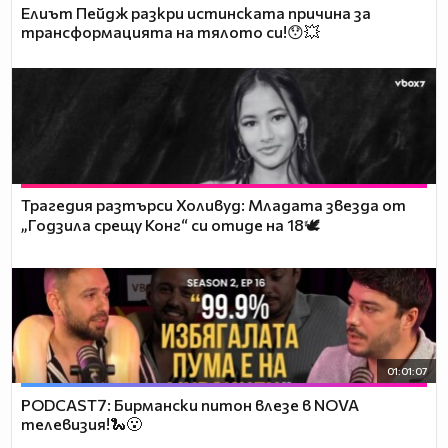
Елиът Пейдж разкри истинската причина за
трансформацията на тялото си!😯💥
Трагедия разтърси Холивуд: Младата звезда от
„Годзила срещу Конг“ си отиде на 18🕊️
01:01:07
PODCAST7: Бирмански питон влезе в NOVA
телевизия!🐍😮