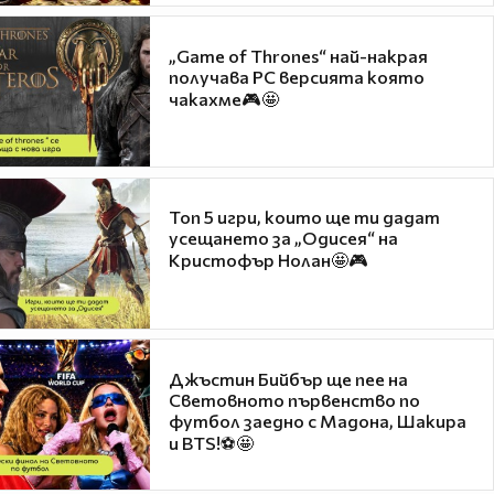
„Game of Thrones“ най-накрая
получава PC версията която
чакахме🎮🤩
Топ 5 игри, които ще ти дадат
усещането за „Одисея“ на
Кристофър Нолан🤩🎮
Джъстин Бийбър ще пее на
Световното първенство по
футбол заедно с Мадона, Шакира
и BTS!⚽🤩