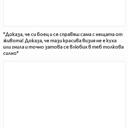
"Доказа, че си боец и се справяш сама с нещата от
живота! Доказа, че тази красива визия не е куха
или гнила и точно затова се влюбих в теб толкова
силно"