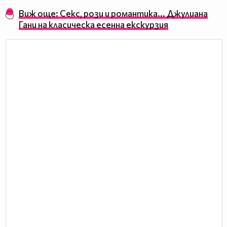
Виж още: Секс, рози и романтика... Джулиана
Гани на класическа есенна екскурзия