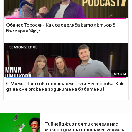
Ованес Торосян- Как се оцелява като актьор в
България?🎭💥
01:05:34
С Мими Шишкова попитахме г-жа Несторова: Как
да не сме broke на годините на бабите ни?
Тийнейджър почти спечели над
милион долара с тотален гейминг