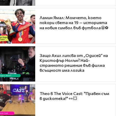
Ламин Ямал: Момчето, което
покори света на 19 — историята
на новия символ във футбола🤩⚽
Защо Ахил липсва от „Одисей“ на
Кристофър Нолън? Най-
странното решение във филма
всъщност има логика
Theo в The Voice Cast: "Правен съм
в дискотека!" 👀💥