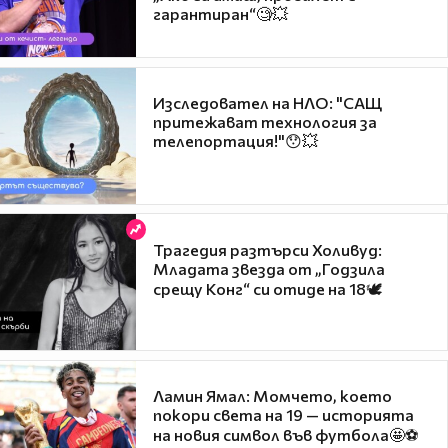
гарантиран“🧐💥
Изследовател на НЛО: "САЩ
притежават технология за
телепортация!"😯💥
Трагедия разтърси Холивуд:
Младата звезда от „Годзила
срещу Конг“ си отиде на 18🕊️
Ламин Ямал: Момчето, което
покори света на 19 — историята
на новия символ във футбола🤩⚽