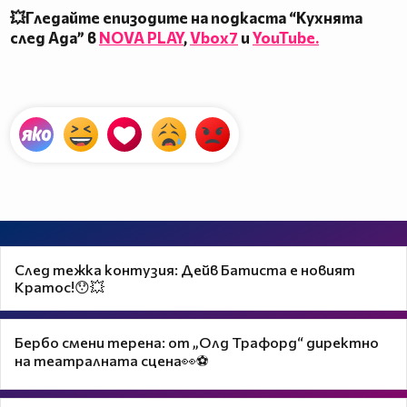
💥Гледайте епизодите на подкаста “Кухнята
след Ада” в
NOVA PLAY
,
Vbox7
и
YouTube.
След тежка контузия: Дейв Батиста е новият
Кратос!😯💥
Бербо смени терена: от „Олд Трафорд“ директно
на театралната сцена👀⚽