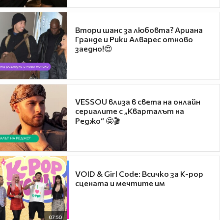
Втори шанс за любовта? Ариана
Гранде и Рики Алварес отново
заедно!😍
VESSOU влиза в света на онлайн
сериалите с „Кварталът на
Реджо“ 🤩🎬
VOID & Girl Code: Всичко за K-pop
сцената и мечтите им
07:50