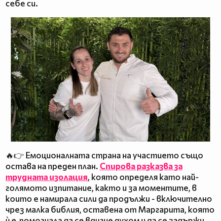
себе си.
🔥👉 Емоционалната страна на участието също
остава на преден план.
Спирова разказва за
трудната изолация
, която определя като най-
голямото изпитание, както и за моментите, в
които е намирала сили да продължи - включително
чрез малка библия, оставена от Маргарита, която
ѝ е помогнала да се вдигне духом и да се задържи