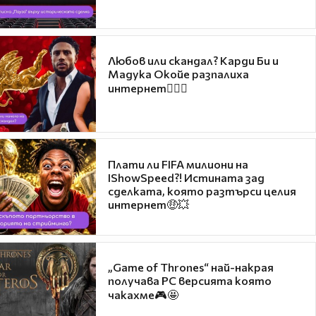
Любов или скандал? Карди Би и
Мадука Окойе разпалиха
интернет❤️‍🔥🔥
Плати ли FIFA милиони на
IShowSpeed?! Истината зад
сделката, която разтърси целия
интернет🤑💥
„Game of Thrones“ най-накрая
получава PC версията която
чакахме🎮🤩