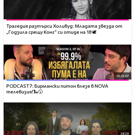
Трагедия разтърси Холивуд: Младата звезда от
„Годзила срещу Конг“ си отиде на 18🕊️
01:01:07
PODCAST7: Бирмански питон влезе в NOVA
телевизия!🐍😮
28:29