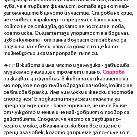
чува, че е първият финалист, остава един от най-
запомнящите в цялото ѝ участие. Спирова не крие,
че е човек с характер - определя се като инат,
който не се отказва, докато не постигне това,
което иска. Същата тази упоритост я е водила и
извън кухнята - от ранна възраст е трябвало да
разчита на себе си, напуска дома си още като
тийнейджър и сама проправя пътя си.
🔥👉 В живота ѝ има място и за музика - завършва
музикално училище с тромпет и пиано.
Спирова
разказва и за футбола в живота си и карането на
мотор, което допълва образа ѝ на човек, който не
се вписва в рамки. Има ли мъжки и женски спортове
според нея? В подкаста тя засяга и темата за
предразсъдъците - категорична е, че не се влияе
от чуждото мнение и че най-добрият отговор са
действията. Споделя, че често се разбира по-
лесно с мъже, а в личния си живот все още не е
срещнала човек, когото да приеме за по-силен от