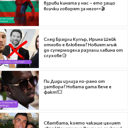
взриви кината у нас – ето защо
всички говорят за него👀🎬
След Брадли Купър, Ирина Шейк
отново е влюбена? Новият мъж
до супермодела разпали лавина от
слухове🧐
Пи Диди излиза по-рано от
затвора? Новата дата вече е
факт!💥
Сватбата, която чакаше целият