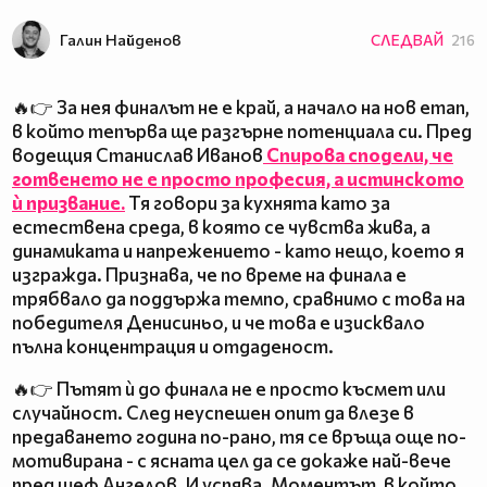
Галин Найденов
СЛЕДВАЙ
216
🔥👉 За нея финалът не е край, а начало на нов етап,
в който тепърва ще разгърне потенциала си. Пред
водещия Станислав Иванов
Спирова сподели, че
готвенето не е просто професия, а истинското
ѝ призвание.
Тя говори за кухнята като за
естествена среда, в която се чувства жива, а
динамиката и напрежението - като нещо, което я
изгражда. Признава, че по време на финала е
трябвало да поддържа темпо, сравнимо с това на
победителя Денисиньо, и че това е изисквало
пълна концентрация и отдаденост.
🔥👉 Пътят ѝ до финала не е просто късмет или
случайност. След неуспешен опит да влезе в
предаването година по-рано, тя се връща още по-
мотивирана - с ясната цел да се докаже най-вече
пред шеф Ангелов. И успява. Моментът, в който