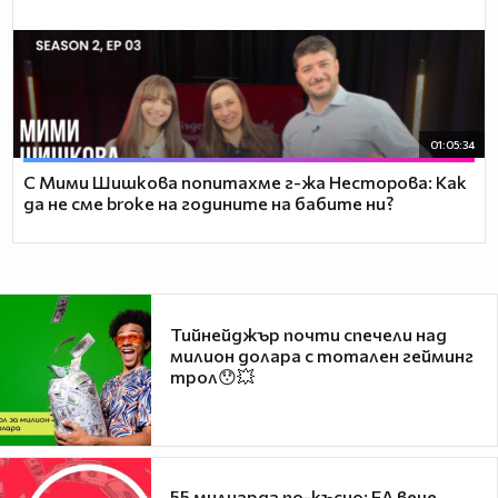
01:05:34
С Мими Шишкова попитахме г-жа Несторова: Как
да не сме broke на годините на бабите ни?
Тийнейджър почти спечели над
милион долара с тотален гейминг
трол😯💥
55 милиарда по-късно: EA вече