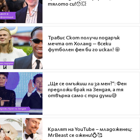
тялото си!😯💥
Травис Скот получи подарък
мечта от Холанд — всеки
футболен фен би го искал! 🤩
„Ще се омъжиш ли за мен?“: Фен
предложи брак на Зендая, а тя
отвърна само с три думи😅
Кралят на YouTube – младоженец:
MrBeast се ожени!💍🥰