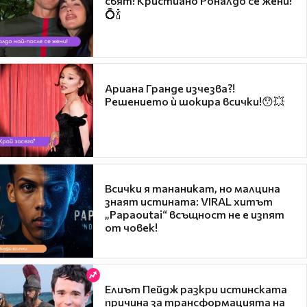
свят! Кристиано Роналдо се жени!
💍🍾
Ариана Гранде изчезва?!
Решението ѝ шокира всички!😯💥
Всички я тананикат, но малцина
знаят истината: VIRAL хитът
„Papaoutai“ всъщност не е изпят
от човек!
Елиът Пейдж разкри истинската
причина за трансформацията на