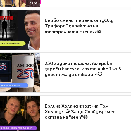
08:16
Бербо смени терена: от „Олд
Трафорд“ директно на
театралната сцена👀⚽
250 години тишина: Америка
зарови капсула, която никой жив
днес няма да отвори👀💥
Ерлинг Холанд ghost-на Том
Холанд?! 💀 Защо Спайдър-мен
остана на "seen"😅