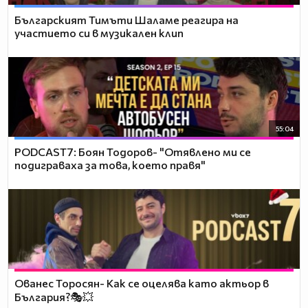
Българският Тимъти Шаламе реагира на
участието си в музикален клип
55:04
PODCAST7: ‪Боян Тодоров- "Отявлено ми се
подиграваха за това, което правя"
Ованес Торосян- Как се оцелява като актьор в
България?🎭💥