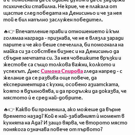
психически стабилна. Не крие, че е плакала от
щастие след победата на Денисиньо и че за нея
той е бил напълно заслужен победител.
🔥👉 Впечатление прави и отношението ѝ към
голямаа награда - признава, че не е влязла заради
парите и че ако беше спечелила, би помогнала на
майка си за собствен бизнес и на Денисиньо да
сбъдне мечтата си. За нея човешките връзки и
жестове са също толкова важни, колкото и
успехът. Днес
Симона Спирова
гледа напред - с
желание да се развива още повече, да
експериментира с кухни, особено азиатската,
която я вдъхновява, и да продължи да доказва, че
мястото ѝ е сред най-добрите.
🔥👉 Какво би променила, ако можеше да върне
времето назад? Кой е най-забавният ѝ момент в
кухнята на Ада? И защо вярва, че второто място
понякога означава повече от първото?