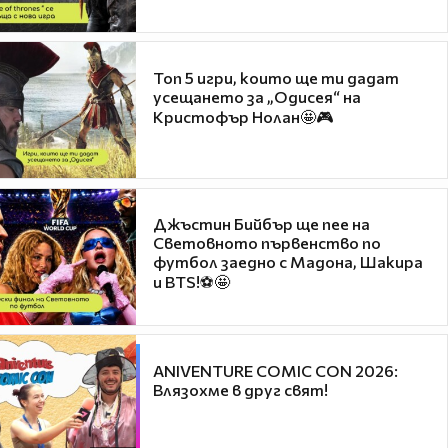
Топ 5 игри, които ще ти дадат
усещането за „Одисея“ на
Кристофър Нолан🤩🎮
Джъстин Бийбър ще пее на
Световното първенство по
футбол заедно с Мадона, Шакира
и BTS!⚽🤩
ANIVENTURE COMIC CON 2026:
Влязохме в друг свят!