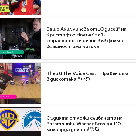
Защо Ахил липсва от „Одисей“ на
Кристофър Нолън? Най-
странното решение във филма
всъщност има логика
Theo в The Voice Cast: "Правен съм
в дискотека!" 👀💥
Съдията отложи сливането на
Paramount и Warner Bros. за 110
милиарда долара!😯💥