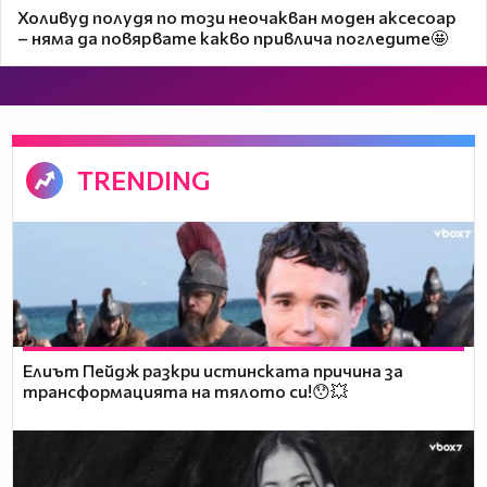
Холивуд полудя по този неочакван моден аксесоар
– няма да повярвате какво привлича погледите🤩
TRENDING
Елиът Пейдж разкри истинската причина за
трансформацията на тялото си!😯💥