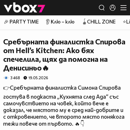
Member of
👾
🎉 PARTY TIME
👂 Клю – клю
🪀CHILL ZONE
⭐Li
Сребърната финалистка Спирова
от Hell’s Kitchen: Ако бях
спечелила, щях да помогна на
Денисиньо🔥
3 468
19.05.2026
👉Сребърната финалистка Симона Спирова
гостува в подкаста „Кухнята след Ада“ със
самочувствието на човек, който вече е
доказал, че мястото му е сред най-добрите и
с откровението, че второто място понякога
тежи повече от първото. 🔥👇