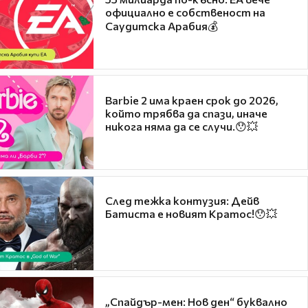
официално е собственост на
Саудитска Арабия💰
Barbie 2 има краен срок до 2026,
който трябва да спази, иначе
никога няма да се случи.😯💥
След тежка контузия: Дейв
Батиста е новият Кратос!😯💥
„Спайдър-мен: Нов ден“ буквално