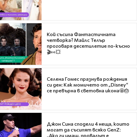
Кой съсипа Фантастичната
четворка? Майлс Телър
проговаря десетилетие по-късно
🎬👀💥
Селена Гомес празнува рождения
си ден: Как момичето от „Disney“
се превърна в световна икона🤩🎂
Джон Сина сподели 4 неща, които
могат да съсипят всяко GenZ:
„Ако ги имаш, провалът е