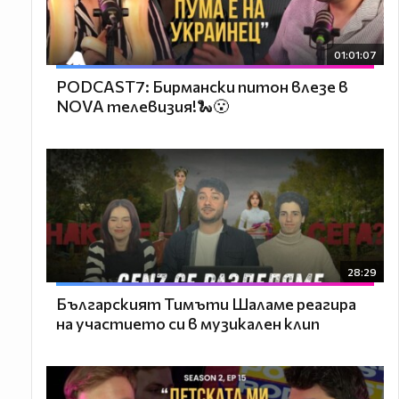
01:01:07
PODCAST7: Бирмански питон влезе в
NOVA телевизия!🐍😮
28:29
Българският Тимъти Шаламе реагира
на участието си в музикален клип