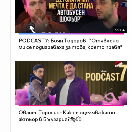
55:04
PODCAST7: ‪Боян Тодоров- "Отявлено
ми се подиграваха за това, което правя"
Ованес Торосян- Как се оцелява като
актьор в България?🎭💥