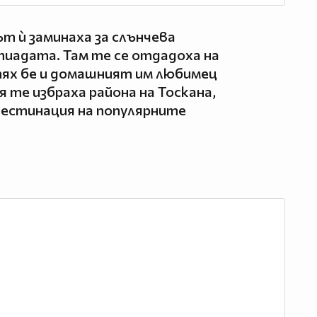
 ѝ заминаха за слънчева
пиадата. Там те се отдадоха на
тях бе и домашният им любимец
 те избраха района на Тоскана,
дестинация на популярните