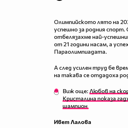
Олимпийското лято на 202
успешно за родния спорт.
отбелязахме най-успешнит
от 21 години насам, а усп
Параолимпиадата.
А след усилен труд бе вре
на такава се отдадоха ро
Виж още:
Любов на ск
Кристалина показа гад
шампион
Ивет Лалова