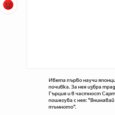
Ивета първо научи японци
почивка. За нея избра тра
Гърция и в частност Сарти
пошегува с нея: "Внимавай
тъмното".