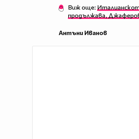
Виж още:
Италианскот
продължава, Джаферов
Антъни Иванов