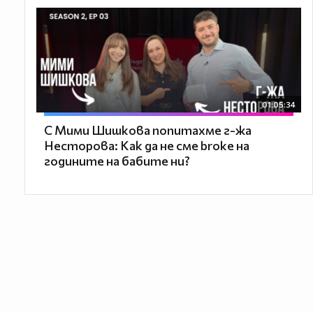
01:05:34
С Мими Шишкова попитахме г-жа
Несторова: Как да не сме broke на
годините на бабите ни?