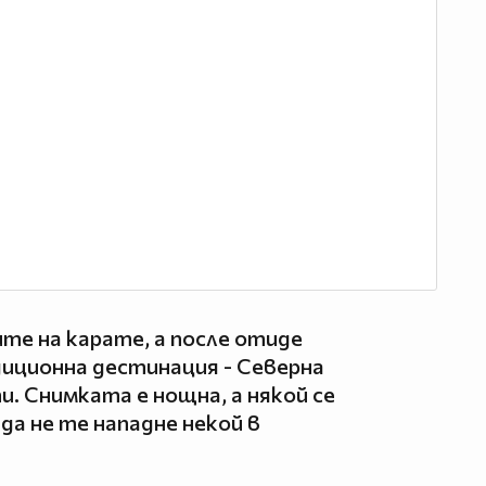
те на карате, а после отиде
диционна дестинация - Северна
. Снимката е нощна, а някой се
 да не те нападне некой в