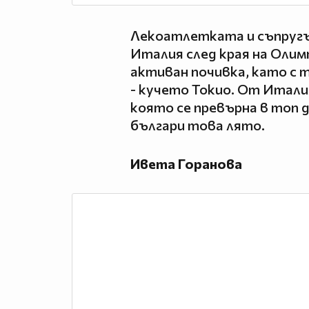
Лекоатлетката и съпругът
Италия след края на Олим
активан почивка, като с 
- кучето Токио. От Италия
която се превърна в топ 
българи това лято.
Ивета Горанова