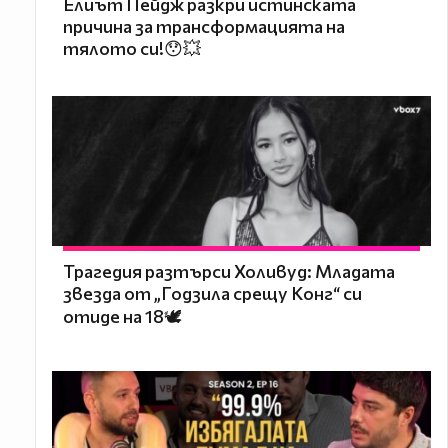
Елиът Пейдж разкри истинската
причина за трансформацията на
тялото си!😯💥
Трагедия разтърси Холивуд: Младата
звезда от „Годзила срещу Конг“ си
отиде на 18🕊️