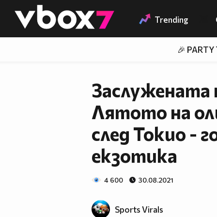
Member of
👾
Trending
🎉 PARTY
Заслужената 
Лятото на ол
след Токио - г
екзотика
4 600
30.08.2021
Sports Virals