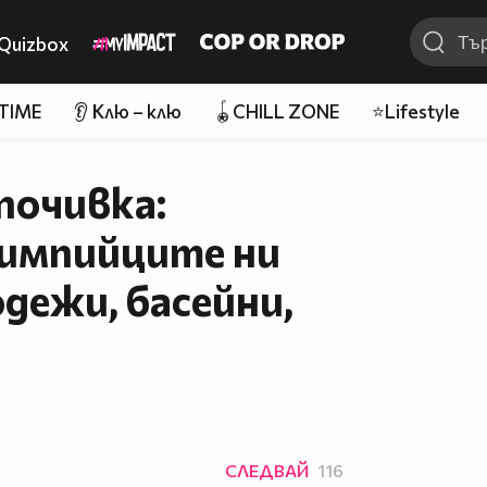
Quizbox
 TIME
👂 Клю – клю
🪀CHILL ZONE
⭐Lifestyle
почивка:
импийците ни
одежи, басейни,
СЛЕДВАЙ
116