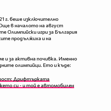
1 г. беше изключително
 Още в началото на август
е Олимпийски игри за България
ехите продължиха и на
ме и за активна почивка. Именно
дните олимпийци. Ето и къде:
орост: Дрифтърката
жето си - и той е автомобилен