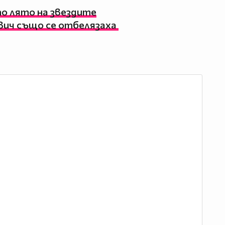
о лято на звездите
ич също се отбелязаха