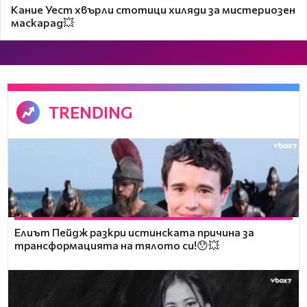
Кание Уест хвърли стотици хиляди за мистериозен
маскарад💥
TRENDING
Елиът Пейдж разкри истинската причина за
трансформацията на тялото си!😯💥