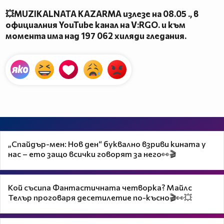
💥MUZIKALNATA KAZARMA излезе на 08.05 ., в
официалния YouTube канал на V:RGO. и към
момента има над 197 062 хиляди гледания.
„Спайдър-мен: Нов ден“ буквално взриви кината у
нас – ето защо всички говорят за него👀🎬
Кой съсипа Фантастичната четворка? Майлс
Телър проговаря десетилетие по-късно🎬👀💥