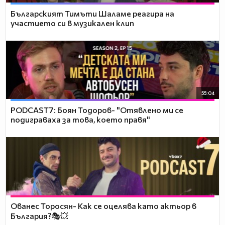
Българският Тимъти Шаламе реагира на
участието си в музикален клип
55:04
PODCAST7: ‪Боян Тодоров- "Отявлено ми се
подиграваха за това, което правя"
Ованес Торосян- Как се оцелява като актьор в
България?🎭💥