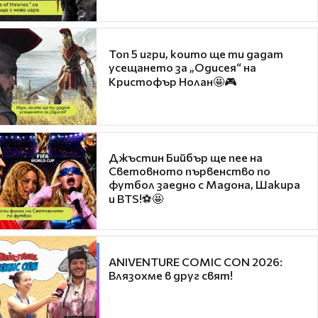
Топ 5 игри, които ще ти дадат
усещането за „Одисея“ на
Кристофър Нолан🤩🎮
Джъстин Бийбър ще пее на
Световното първенство по
футбол заедно с Мадона, Шакира
и BTS!⚽🤩
ANIVENTURE COMIC CON 2026:
Влязохме в друг свят!