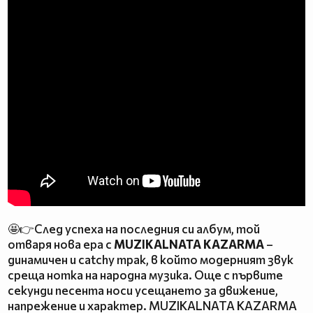
🤩👉След успеха на последния си албум, той
отваря нова ера с
MUZIKALNATA KAZARMA
–
динамичен и catchy трак, в който модерният звук
среща нотка на народна музика. Още с първите
секунди песента носи усещането за движение,
напрежение и характер. MUZIKALNATA KAZARMA