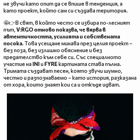
не звучи като опит да се впише в тенденция, а
като проект, който сам си създава територия.
🤩👉В свят, в който често се избира по-лесният
път,
V:RGO отново показва, че вярва в
автентичността, усилията и собствената
посока.
Това усещане минава през целия проект –
без поза, без излишно обяснение и без
предателство към себе си. Със специалното
участие на
INI
и
FYRE
картината става пълна.
Тримата създават песен, която звучи шумно,
честно и разпознаваемо – като история, разказана
от хора, които знаят кои са и откъде идват.