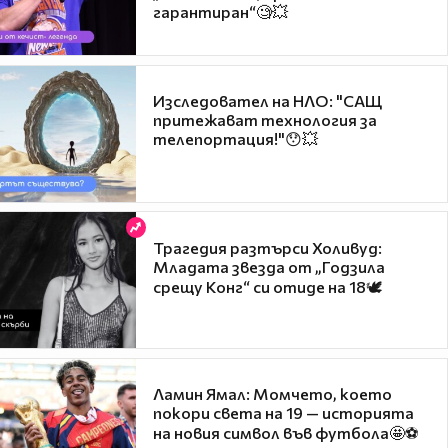
гарантиран“🧐💥
Изследовател на НЛО: "САЩ
притежават технология за
телепортация!"😯💥
Трагедия разтърси Холивуд:
Младата звезда от „Годзила
срещу Конг“ си отиде на 18🕊️
Ламин Ямал: Момчето, което
покори света на 19 — историята
на новия символ във футбола🤩⚽