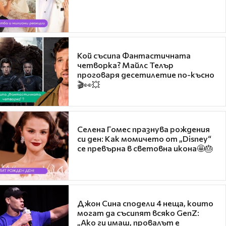
Кой съсипа Фантастичната
четворка? Майлс Телър
проговаря десетилетие по-късно
🎬👀💥
Селена Гомес празнува рождения
си ден: Как момичето от „Disney“
се превърна в световна икона🤩🎂
Джон Сина сподели 4 неща, които
могат да съсипят всяко GenZ:
„Ако ги имаш, провалът е