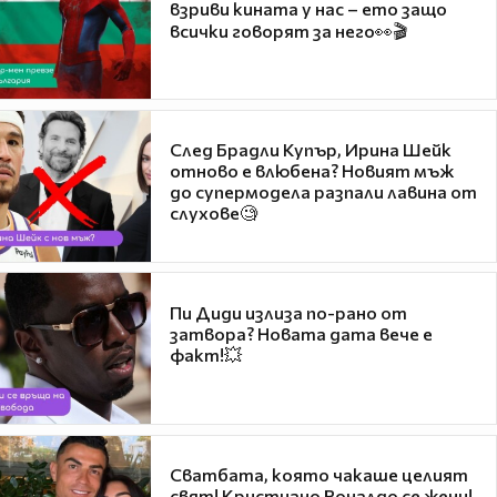
взриви кината у нас – ето защо
всички говорят за него👀🎬
След Брадли Купър, Ирина Шейк
отново е влюбена? Новият мъж
до супермодела разпали лавина от
слухове🧐
Пи Диди излиза по-рано от
затвора? Новата дата вече е
факт!💥
Сватбата, която чакаше целият
свят! Кристиано Роналдо се жени!