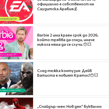
официално е собственост на
Саудитска Арабия💰
Barbie 2 има краен срок до 2026,
който трябва да спази, иначе
никога няма да се случи.😯💥
След тежка контузия: Дейв
Батиста е новият Кратос!😯💥
„Спайдър-мен: Нов ден“ буквално