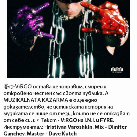
🤩👉V:RGO остава непоправим, смирен и
откровено честен със своята публика. А
MUZIKALNATA KAZARMA е още едно
доказателство, че истинската история на
музиката се пише от тези, които не се отказват
от себе си. 👉 Текст -
V:RGO
на
I.N.I. и FYRE.
Инструментал: H
ristivan Varoshkin. Mix - Dimiter
Ganchev. Master - Dave Kutch