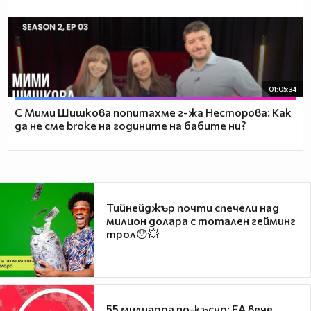
01:05:34
С Мими Шишкова попитахме г-жа Несторова: Как
да не сме broke на годините на бабите ни?
Тийнейджър почти спечели над
милион долара с тотален гейминг
трол😯💥
55 милиарда по-късно: EA вече