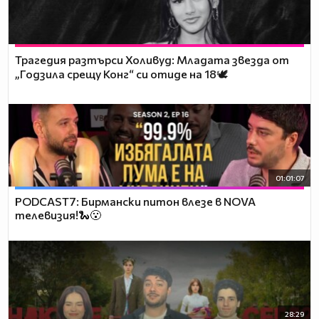
Трагедия разтърси Холивуд: Младата звезда от
„Годзила срещу Конг“ си отиде на 18🕊️
01:01:07
PODCAST7: Бирмански питон влезе в NOVA
телевизия!🐍😮
28:29