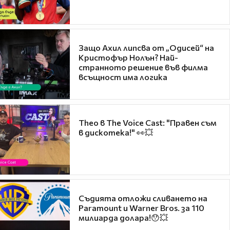
Защо Ахил липсва от „Одисей“ на
Кристофър Нолън? Най-
странното решение във филма
всъщност има логика
Theo в The Voice Cast: "Правен съм
в дискотека!" 👀💥
Съдията отложи сливането на
Paramount и Warner Bros. за 110
милиарда долара!😯💥