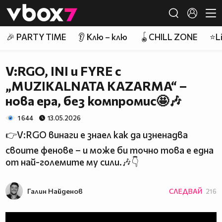
Member of
👾
🎉 PARTY TIME
👂 Клю – клю
🪀CHILL ZONE
⭐Li
V:RGO, INI и FYRE с
„MUZIKALNATA KAZARMA“ –
нова ера, без компромис🤩🎶
1 644
13.05.2026
👉V:RGO винаги е знаел как да изненадва
своите фенове – и може би точно това е една
от най-големите му сили.🎶👇
Галин Найденов
СЛЕДВАЙ
216