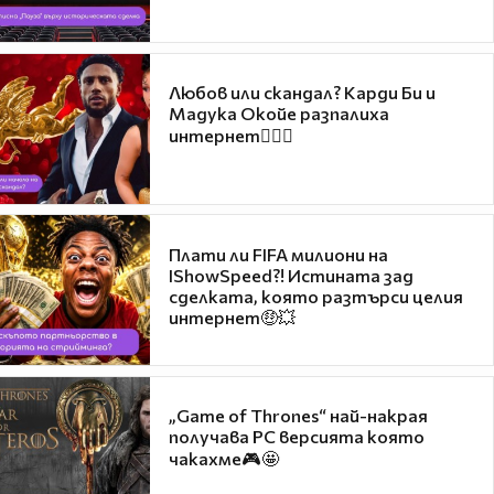
Любов или скандал? Карди Би и
Мадука Окойе разпалиха
интернет❤️‍🔥🔥
Плати ли FIFA милиони на
IShowSpeed?! Истината зад
сделката, която разтърси целия
интернет🤑💥
„Game of Thrones“ най-накрая
получава PC версията която
чакахме🎮🤩