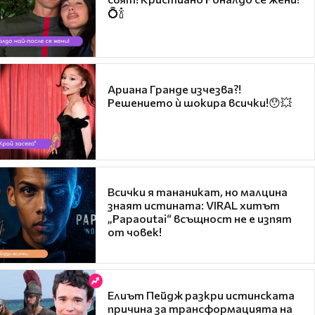
💍🍾
Ариана Гранде изчезва?!
Решението ѝ шокира всички!😯💥
Всички я тананикат, но малцина
знаят истината: VIRAL хитът
„Papaoutai“ всъщност не е изпят
от човек!
Елиът Пейдж разкри истинската
причина за трансформацията на