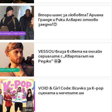
Втори шанс за любовта? Ариана
Гранде и Рики Алварес отново
заедно!😍
VESSOU влиза в света на онлайн
сериалите с „Кварталът на
Реджо“ 🤩🎬
VOID & Girl Code: Всичко за K-pop
сцената и мечтите им
07:50