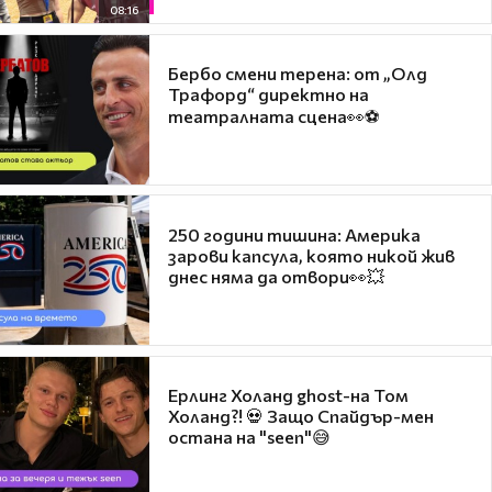
08:16
Бербо смени терена: от „Олд
Трафорд“ директно на
театралната сцена👀⚽
250 години тишина: Америка
зарови капсула, която никой жив
днес няма да отвори👀💥
Ерлинг Холанд ghost-на Том
Холанд?! 💀 Защо Спайдър-мен
остана на "seen"😅