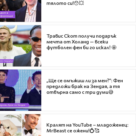
тялото си!😯💥
Травис Скот получи подарък
мечта от Холанд — всеки
футболен фен би го искал! 🤩
„Ще се омъжиш ли за мен?“: Фен
предложи брак на Зендая, а тя
отвърна само с три думи😅
Кралят на YouTube – младоженец:
MrBeast се ожени!💍🥰