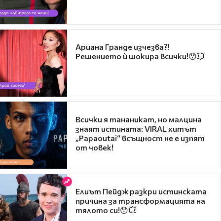
Ариана Гранде изчезва?!
Решението ѝ шокира всички!😯💥
Всички я тананикат, но малцина
знаят истината: VIRAL хитът
„Papaoutai“ всъщност не е изпят
от човек!
Елиът Пейдж разкри истинската
причина за трансформацията на
тялото си!😯💥