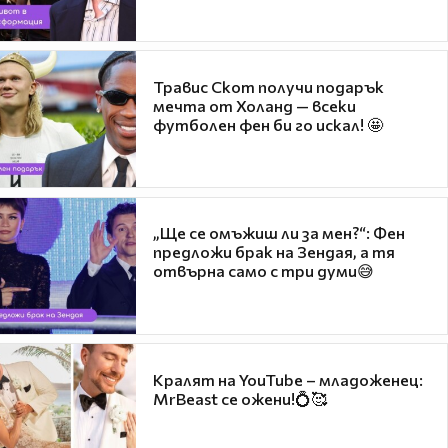
Травис Скот получи подарък
мечта от Холанд — всеки
футболен фен би го искал! 🤩
„Ще се омъжиш ли за мен?“: Фен
предложи брак на Зендая, а тя
отвърна само с три думи😅
Кралят на YouTube – младоженец:
MrBeast се ожени!💍🥰