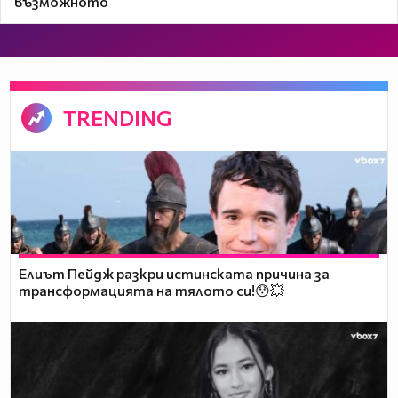
възможното
TRENDING
Елиът Пейдж разкри истинската причина за
трансформацията на тялото си!😯💥