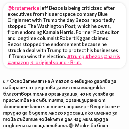
@brutamerica
Jeff Bezos is being criticized after
executives from his aerospace company Blue
Origin met with Trump the day Bezos reportedly
stopped The Washington Post, which he owns,
from endorsing Kamala Harris. Former Post editor
and longtime columnist Robert Kggan claimed
Bezos stopped the endorsement because he
struck a deal with Trump to protect his businesses
if Trump wins the election.
#trump
#bezos
#harris
#amazon
♬ original sound - Brut.
👉 Основателят на Amazon очевидно дарява за
набиране на средства за местна младежка
благотворителна организация, но не успява да
присъства на събитията, организирани от
жителите като чистене например - въпреки че е
трудно да бъдете много ядосани, ако именно за
това събитие човекът е дал над милиард за
подкрепа на инициативата.😂 Може би биха