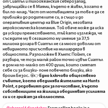
от Сиатъл и тихоокеанския северозапад,
завръщайки се в Маями, където е живял, когато е
бил по-млад. Част от мотивацията за това е да се
приближи до родителите си, а също и до
оперативния център на Blue Origin, неговата
аерокосмическа компания. Той обаче може да иска
да ускори преместването, тъй като изглежда, че
съседите му в сегашното му имение за 37,5
милиона долара в Сиатъл не са много доволни от
невидимото присъствие на милиардера в
общността. Разположен в Хънтс Пойнт, се
разбира, че този малък район точно извън Сиатъл
е дом на по-малко от 400 души, които смятат
себе си за близки- поне повечето близки, ако
броим Безос. 🤩👉
Едно ключово обществено
събитие, което обединява жителите на Hunts
Point, е редовният ден за почистване, където
собствениците на жилища обединяват усилията
си и се грижат за околността.
@channel4dispatches
From selling books in a