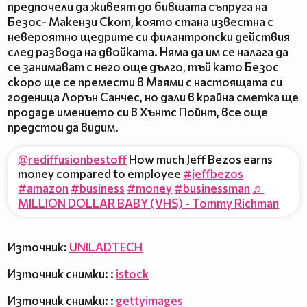
предпочели да живеят до бившата съпруга на
Безос- Макензи Скот, която стана известна с
невероятно щедрите си филантропски действия
след развода на двойката. Няма да им се налага да
се занимават с него още дълго, тъй като Безос
скоро ще се премести в Маями с настоящата си
годеница Лорън Санчес, но дали в крайна сметка ще
продаде имението си в Хънтс Пойнт, все още
предстои да видим.
@rediffusionbestoff
How much Jeff Bezos earns
money compared to employee
#jeffbezos
#amazon
#business
#money
#businessman
♬
MILLION DOLLAR BABY (VHS) - Tommy Richman
Източник:
UNILADTECH
Източник снимки: :
istock
Източник снимки: :
gettyimages