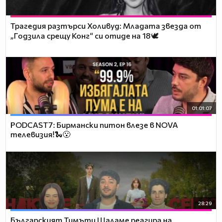
Трагедия разтърси Холивуд: Младата звезда от
„Годзила срещу Конг“ си отиде на 18🕊️
01:01:07
PODCAST7: Бирмански питон влезе в NOVA
телевизия!🐍😮
28:29
Българският Тимъти Шаламе реагира на