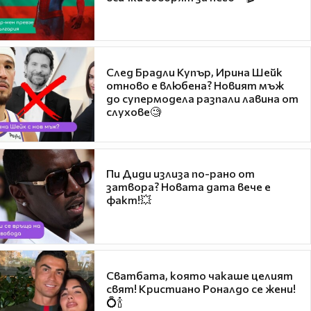
След Брадли Купър, Ирина Шейк
отново е влюбена? Новият мъж
до супермодела разпали лавина от
слухове🧐
Пи Диди излиза по-рано от
затвора? Новата дата вече е
факт!💥
Сватбата, която чакаше целият
свят! Кристиано Роналдо се жени!
💍🍾