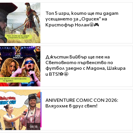
Топ 5 игри, които ще ти дадат
усещането за „Одисея“ на
Кристофър Нолан🤩🎮
Джъстин Бийбър ще пее на
Световното първенство по
футбол заедно с Мадона, Шакира
и BTS!⚽🤩
ANIVENTURE COMIC CON 2026:
Влязохме в друг свят!
08:16