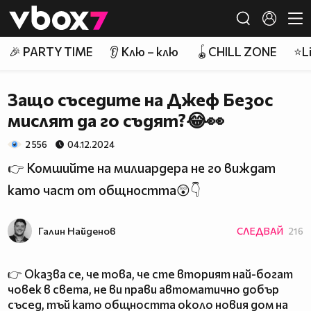
Member of
👾
🎉 PARTY TIME
👂 Клю – клю
🪀CHILL ZONE
⭐Li
Защо съседите на Джеф Безос
мислят да го съдят?😂👀
2 556
04.12.2024
👉 Комшийте на милиардера не го виждат
като част от общността😲👇
Галин Найденов
СЛЕДВАЙ
216
👉 Оказва се, че това, че сте вторият най-богат
човек в света, не ви прави автоматично добър
съсед, тъй като общността около новия дом на