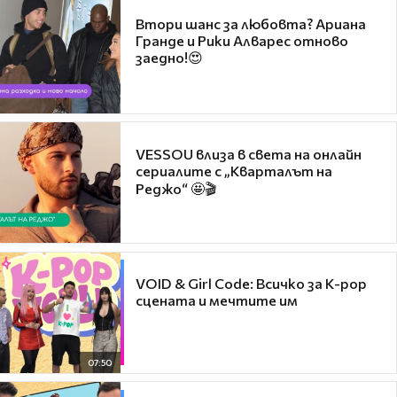
Втори шанс за любовта? Ариана
Гранде и Рики Алварес отново
заедно!😍
VESSOU влиза в света на онлайн
сериалите с „Кварталът на
Реджо“ 🤩🎬
VOID & Girl Code: Всичко за K-pop
сцената и мечтите им
07:50