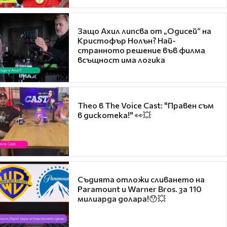
Защо Ахил липсва от „Одисей“ на
Кристофър Нолън? Най-
странното решение във филма
всъщност има логика
Theo в The Voice Cast: "Правен съм
в дискотека!" 👀💥
Съдията отложи сливането на
Paramount и Warner Bros. за 110
милиарда долара!😯💥