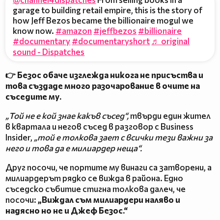
garage to building retail empire, this is the story of
how Jeff Bezos became the billionaire mogul we
know now.
#amazon
#jeffbezos
#billionaire
#documentary
#documentaryshort
♬ original
sound - Dispatches
👉 Безос обаче изглежда никога не присъства и
това създаде много разочарование в очите на
съседите му.
„Той не е кой знае какъв съсед“,
твърди един жител
в квартала и негов съсед в разговор с Business
Insider,
„той е толкова зает с всички тези важни за
него и това да е милиардер неща“.
Друг посочи, че портите му винаги са затворени, а
милиардерът рядко се вижда в района. Едно
съседско събитие стигна толкова далеч, че
посочи:
„Виждал съм милиардери наляво и
надясно но не и Джеф Безос.“