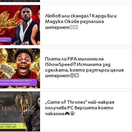
Любов или скандал? Карди Би и
Мадука Окойе разпалиха
интернет❤️‍🔥🔥
Плати ли FIFA милиони на
IShowSpeed?! Истината зад
сделката, която разтърси целия
интернет🤑💥
„Game of Thrones“ най-накрая
получава PC версията която
чакахме🎮🤩