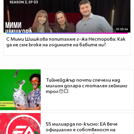
01:05:34
С Мими Шишкова попитахме г-жа Несторова: Как
да не сме broke на годините на бабите ни?
Тийнейджър почти спечели над
милион долара с тотален гейминг
трол😯💥
55 милиарда по-късно: EA вече
официално е собственост на