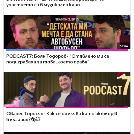
участието си в музикален клип
55:04
PODCAST7: ‪Боян Тодоров- "Отявлено ми се
подиграваха за това, което правя"
Ованес Торосян- Как се оцелява като актьор в
България?🎭💥