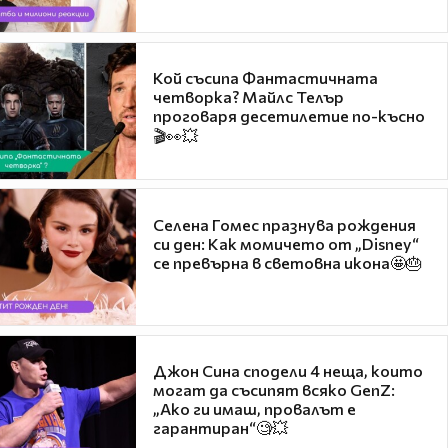
Кой съсипа Фантастичната
четворка? Майлс Телър
проговаря десетилетие по-късно
🎬👀💥
Селена Гомес празнува рождения
си ден: Как момичето от „Disney“
се превърна в световна икона🤩🎂
Джон Сина сподели 4 неща, които
могат да съсипят всяко GenZ:
„Ако ги имаш, провалът е
гарантиран“🧐💥