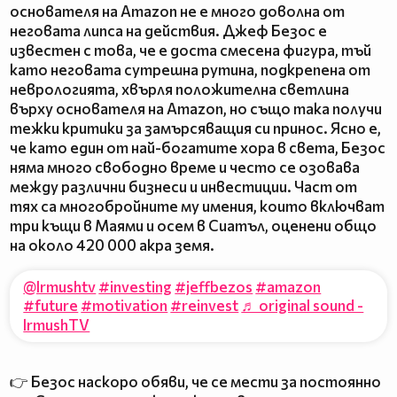
основателя на Amazon не е много доволна от
неговата липса на действия. Джеф Безос е
известен с това, че е доста смесена фигура, тъй
като неговата сутрешна рутина, подкрепена от
неврологията, хвърля положителна светлина
върху основателя на Amazon, но също така получи
тежки критики за замърсяващия си принос. Ясно е,
че като един от най-богатите хора в света, Безос
няма много свободно време и често се озовава
между различни бизнеси и инвестиции. Част от
тях са многобройните му имения, които включват
три къщи в Маями и осем в Сиатъл, оценени общо
на около 420 000 акра земя.
@lrmushtv
#investing
#jeffbezos
#amazon
#future
#motivation
#reinvest
♬ original sound -
lrmushTV
👉 Безос наскоро обяви, че се мести за постоянно