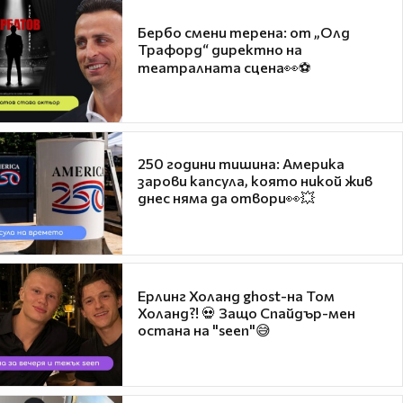
Бербо смени терена: от „Олд
Трафорд“ директно на
театралната сцена👀⚽
250 години тишина: Америка
зарови капсула, която никой жив
днес няма да отвори👀💥
Ерлинг Холанд ghost-на Том
Холанд?! 💀 Защо Спайдър-мен
остана на "seen"😅