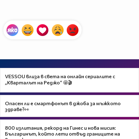
VESSOU влиза в света на онлайн сериалите с
„Кварталът на Реджо“ 🤩🎬
Опасен ли е смартфонът в джоба за мъжкото
здраве?👀
800 излитания, рекорд на Гинес и нова мисия:
Българинът, който лети отвъд границите на