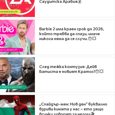
Саудитска Арабия💰
Barbie 2 има краен срок до 2026,
който трябва да спази, иначе
никога няма да се случи.😯💥
След тежка контузия: Дейв
Батиста е новият Кратос!😯💥
„Спайдър-мен: Нов ден“ буквално
взриви кината у нас – ето защо
всички говорят за него👀🎬