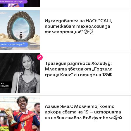
Изследовател на НЛО: "САЩ
притежават технология за
телепортация!"😯💥
Трагедия разтърси Холивуд:
Младата звезда от „Годзила
срещу Конг“ си отиде на 18🕊️
Ламин Ямал: Момчето, което
покори света на 19 — историята
на новия символ във футбола🤩⚽