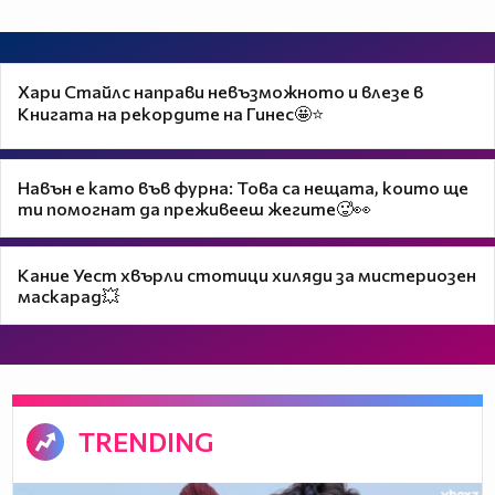
Хари Стайлс направи невъзможното и влезе в
Книгата на рекордите на Гинес🤩⭐
Навън е като във фурна: Това са нещата, които ще
ти помогнат да преживееш жегите🥵👀
Кание Уест хвърли стотици хиляди за мистериозен
маскарад💥
TRENDING