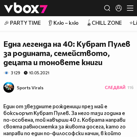
Member of
👾
🎉 PARTY TIME
👂 Клю – клю
🪀CHILL ZONE
⭐Li
Една легенда на 40: Кубрат Пулев
за родината, семейството,
децата и тоновете книги
3 129
10.05.2021
Sports Virals
СЛЕДВАЙ
116
Един от звездните рожденици през май е
боксьорът Кубрат Пулев. За него тази година е
по-особена, той навърши 40 г. Кобрата направи
своята равносметка за живота досега, като го
направи по един по-философски начин, в който