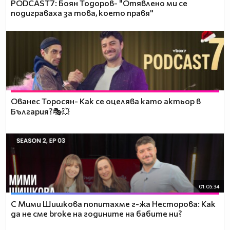
PODCAST7: ‪Боян Тодоров- "Отявлено ми се
подиграваха за това, което правя"
Ованес Торосян- Как се оцелява като актьор в
България?🎭💥
01:05:34
С Мими Шишкова попитахме г-жа Несторова: Как
да не сме broke на годините на бабите ни?