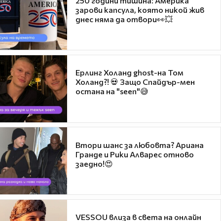
250 години тишина: Америка
зарови капсула, която никой жив
днес няма да отвори👀💥
Ерлинг Холанд ghost-на Том
Холанд?! 💀 Защо Спайдър-мен
остана на "seen"😅
Втори шанс за любовта? Ариана
Гранде и Рики Алварес отново
заедно!😍
VESSOU влиза в света на онлайн