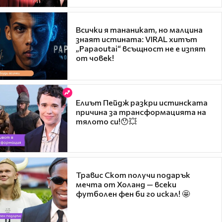
Всички я тананикат, но малцина
знаят истината: VIRAL хитът
„Papaoutai“ всъщност не е изпят
от човек!
Елиът Пейдж разкри истинската
причина за трансформацията на
тялото си!😯💥
Травис Скот получи подарък
мечта от Холанд — всеки
футболен фен би го искал! 🤩