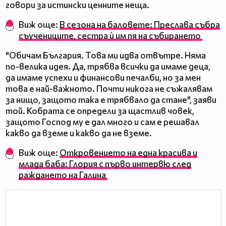
говори за истински ценните неща.
Виж още:
В сезона на баловете: Преслава събра
съучениците, сестра ѝ им пя на събирането
"Обичам България. Това ми идва отвътре. Няма
по-велика идея. Да, трябва всички да имаме деца,
да имаме успехи и финансови печалби, но за мен
това е най-важното. Почти никога не съжалявам
за нищо, защото така е трябвало да стане", заяви
той. Кобрата се определи за щастлив човек,
защото Господ му е дал много и сам е решавал
какво да вземе и какво да не вземе.
Виж още:
Откровението на една красива и
млада баба: Глория с първо интервю след
раждането на Галина