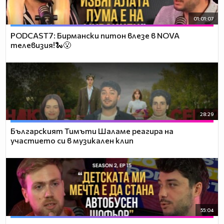
01:01:07
PODCAST7: Бирмански питон влезе в NOVA
телевизия!🐍😮
28:29
Българският Тимъти Шаламе реагира на
участието си в музикален клип
55:04