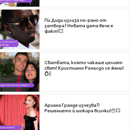
Пи Диди излиза по-рано от
затвора? Новата дата вече е
факт!💥
Сватбата, която чакаше целият
свят! Кристиано Роналдо се жени!
💍🍾
Ариана Гранде изчезва?!
Решението ѝ шокира всички!😯💥