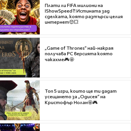
Плати ли FIFA милиони на
IShowSpeed?! Истината зад
сделката, която разтърси целия
интернет🤑💥
„Game of Thrones“ най-накрая
получава PC версията която
чакахме🎮🤩
Топ 5 игри, които ще ти дадат
усещането за „Одисея“ на
Кристофър Нолан🤩🎮