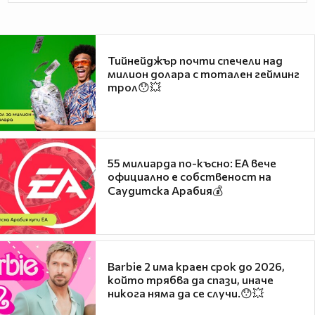
Тийнейджър почти спечели над
милион долара с тотален гейминг
трол😯💥
55 милиарда по-късно: EA вече
официално е собственост на
Саудитска Арабия💰
Barbie 2 има краен срок до 2026,
който трябва да спази, иначе
никога няма да се случи.😯💥