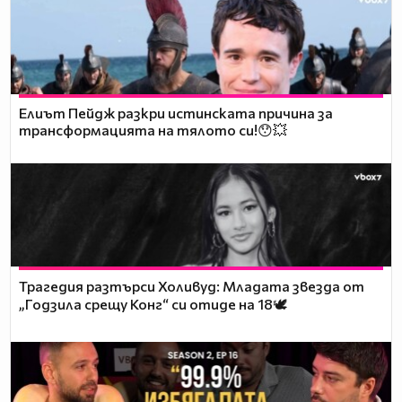
Елиът Пейдж разкри истинската причина за
трансформацията на тялото си!😯💥
Трагедия разтърси Холивуд: Младата звезда от
„Годзила срещу Конг“ си отиде на 18🕊️