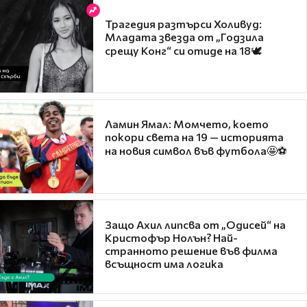
Трагедия разтърси Холивуд:
Младата звезда от „Годзила
срещу Конг“ си отиде на 18🕊️
Ламин Ямал: Момчето, което
покори света на 19 — историята
на новия символ във футбола🤩⚽
Защо Ахил липсва от „Одисей“ на
Кристофър Нолън? Най-
странното решение във филма
всъщност има логика