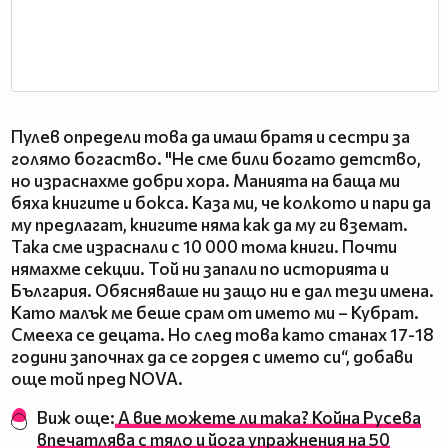
Пулев определи това да имаш братя и сестри за
голямо богаство. "Не сме били богато детство,
но израснахме добри хора. Манията на баща ми
бяха книгите и бокса. Каза ми, че колкото и пари да
му предлагат, книгите няма как да му ги вземат.
Така сме израснали с 10 000 тома книги. Почти
нямахме секции. Той ни запали по историята и
България. Обясняваше ни защо ни е дал тези имена.
Като малък ме беше срам от името ми – Кубрат.
Смееха се децата. Но след това като станах 17-18
години започнах да се гордея с името си“, добави
още той пред NOVA.
Виж още:
А вие можете ли така? Койна Русева
впечатлява с тяло и йога упражнения на 50