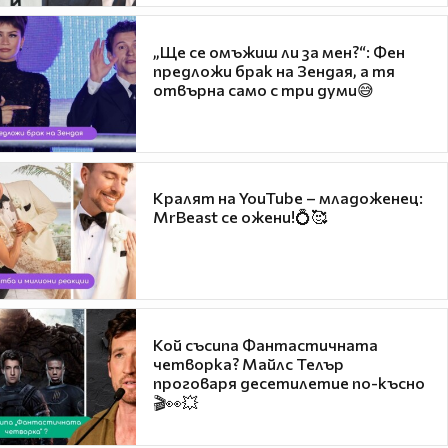
„Ще се омъжиш ли за мен?“: Фен
предложи брак на Зендая, а тя
отвърна само с три думи😅
Кралят на YouTube – младоженец:
MrBeast се ожени!💍🥰
Кой съсипа Фантастичната
четворка? Майлс Телър
проговаря десетилетие по-късно
🎬👀💥