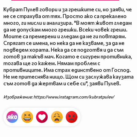
Кубрат Пулев говори и за грешките си, но заяви, че
не се страхува от тях. Просто ако са прекалено
много, ги мисли и анализира. "В моят живот гледам
да не допускам много грешки. Всеки човек греши.
Моите са премерени и гледам да не ги повтарям.
Спрягат се имена, но нека да не казваме, за да не
подведем хората. Нека да се подготвя и да съм
готов за такъв мач. Когато е сигурен противника,
тогава ще го кажем. Нямам проблем с
противниците. Има страх единствено от Господ.
Не ме притеснява нищо. Щом си заслужава каузата
съм готов да жертвам и себе си", заяви Пулев.
Изображение: https://www.instagram.com/kubratpulev/