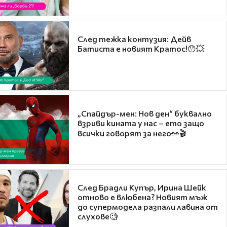
След тежка контузия: Дейв
Батиста е новият Кратос!😯💥
„Спайдър-мен: Нов ден“ буквално
взриви кината у нас – ето защо
всички говорят за него👀🎬
След Брадли Купър, Ирина Шейк
отново е влюбена? Новият мъж
до супермодела разпали лавина от
слухове🧐