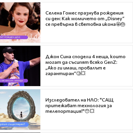
Селена Гомес празнува рождения
си ден: Как момичето от „Disney“
се превърна в световна икона🤩🎂
Джон Сина сподели 4 неща, които
могат да съсипят всяко GenZ:
„Ако ги имаш, провалът е
гарантиран“🧐💥
Изследовател на НЛО: "САЩ
притежават технология за
телепортация!"😯💥