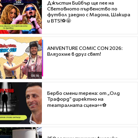
Джъстин Бийбър ще пее на
Световното първенство по
футбол заедно с Мадона, Шакира
и BTS!⚽🤩
ANIVENTURE COMIC CON 2026:
Влязохме в друг свят!
08:16
Бербо смени терена: от „Олд
Трафорд“ директно на
театралната сцена👀⚽