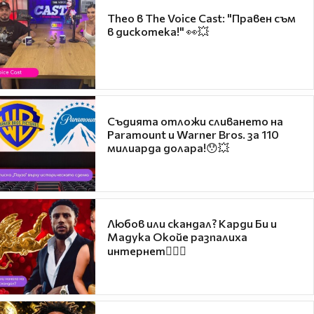
Theo в The Voice Cast: "Правен съм
в дискотека!" 👀💥
Съдията отложи сливането на
Paramount и Warner Bros. за 110
милиарда долара!😯💥
Любов или скандал? Карди Би и
Мадука Окойе разпалиха
интернет❤️‍🔥🔥