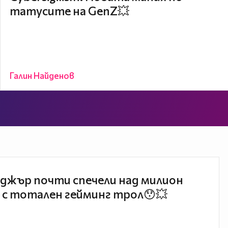
татусите на GenZ💥
Галин Найденов
джър почти спечели над милион
 с тотален гейминг трол😯💥