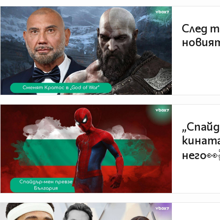
След т
новият
„Спайд
кината
него👀