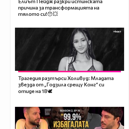
Елиът Пейдж разкри истинската
причина за трансформацията на
тялото си!😯💥
Трагедия разтърси Холивуд: Младата
звезда от „Годзила срещу Конг“ си
отиде на 18🕊️