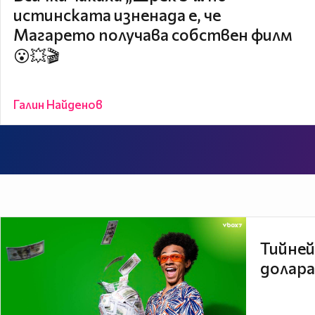
истинската изненада е, че
Магарето получава собствен филм
😮💥🎬
Галин Найденов
Тийней
долара