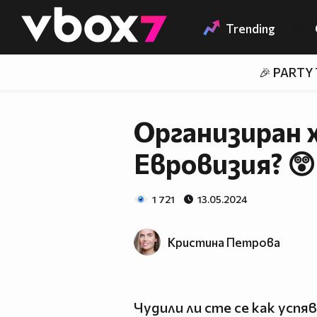
Member of
👾
Trending
🎉 PARTY
Организиран х
Евровизия? 😲
1 721
13.05.2024
Кристина Петрова
Чудили ли сте се как усп