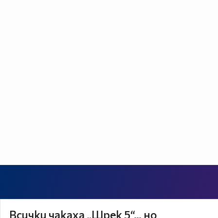
Всички чакаха „Шрек 5“… но