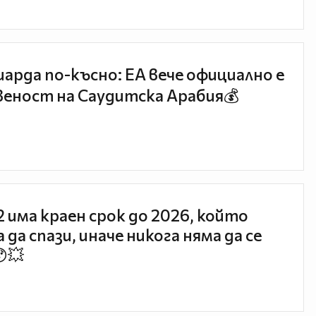
иарда по-късно: EA вече официално е
еност на Саудитска Арабия💰
 2 има краен срок до 2026, който
 да спази, иначе никога няма да се
😯💥