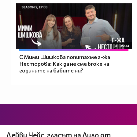
01:05:34
С Мими Шишкова попитахме г-жа
Несторова: Как да не сме broke на
годините на бабите ни?
Дейви Чейс, гласът на Лило от