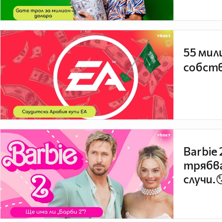
55 мил
собств
Barbie
трябва
случи.