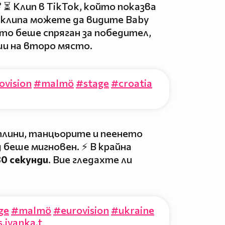
 ⏳ Клип в TikTok, който показва
 В клипа можете да видите Baby
то беше спряган за победител,
ши на второ място.
ovision
#malmö
#stage
#croatia
лини, танцьорите и пеенето
 беше мигновен. ⚡ В крайна
30 секунди
. Вие гледахте ли
ge
#malmö
#eurovision
#ukraine
s.ivanka.t