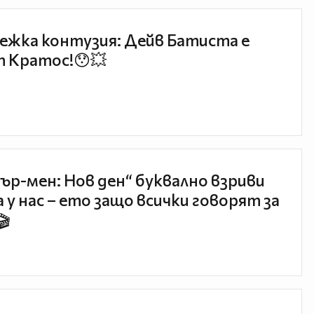
ежка контузия: Дейв Батиста е
 Кратос!😯💥
ър-мен: Нов ден“ буквално взриви
 у нас – ето защо всички говорят за
🎬