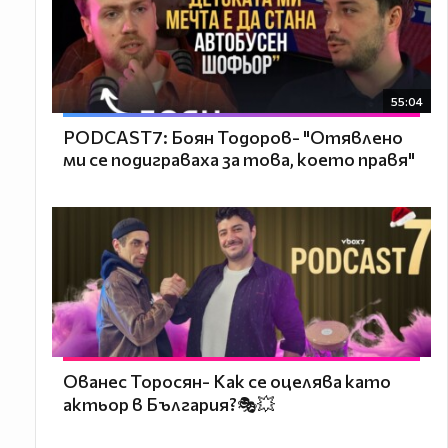
55:04
PODCAST7: ‪Боян Тодоров- "Отявлено
ми се подиграваха за това, което правя"
Ованес Торосян- Как се оцелява като
актьор в България?🎭💥