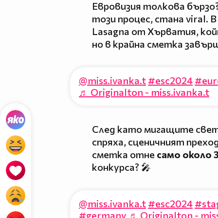
Евровизия толкова бързо?
този процес, стана viral.
Lasagna от Хърватия, кой
но в крайна сметка завър
@miss.ivanka.t
#esc2024
#eur
♬ Originalton - miss.ivanka.t
След като мигащите свет
спряха, сценичният преход
сметка отне
само около 
конкурса? 🎤
@miss.ivanka.t
#esc2024
#sta
#germany
♬ Originalton - mis