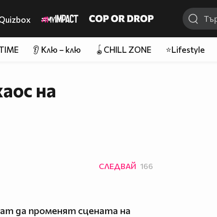
Quizbox
 TIME
👂 Клю – клю
🪀CHILL ZONE
⭐Lifestyle
аос на
СЛЕДВАЙ
166
яват да променят сцената на