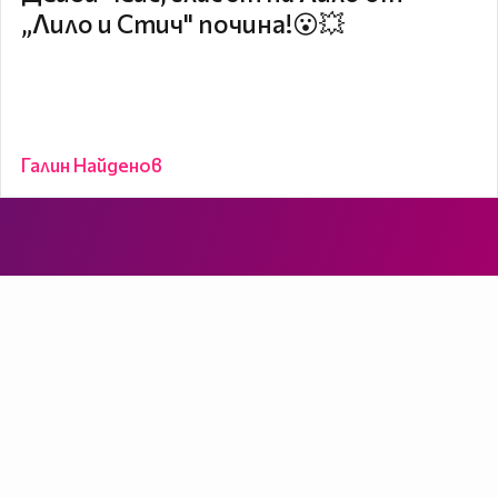
„Лило и Стич" почина!😮💥
Галин Найденов