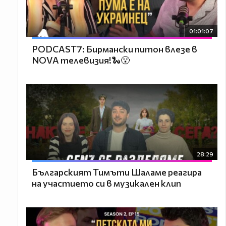
01:01:07
PODCAST7: Бирмански питон влезе в
NOVA телевизия!🐍😮
28:29
Българският Тимъти Шаламе реагира
на участието си в музикален клип