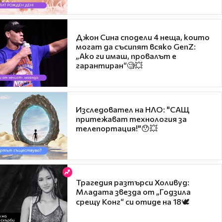
Джон Сина сподели 4 неща, които
могат да съсипят всяко GenZ:
„Ако ги имаш, провалът е
гарантиран“🧐💥
Изследовател на НЛО: "САЩ
притежават технология за
телепортация!"😯💥
Трагедия разтърси Холивуд:
Младата звезда от „Годзила
срещу Конг“ си отиде на 18🕊️