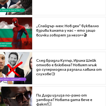
„Спайдър-мен: Нов ден“ буквално
взриви кината у нас – ето защо
всички говорят за него👀🎬
След Брадли Купър, Ирина Шейк
отново е влюбена? Новият мъж
до супермодела разпали лавина от
слухове🧐
Пи Диди излиза по-рано от
затвора? Новата дата вече е
факт!💥