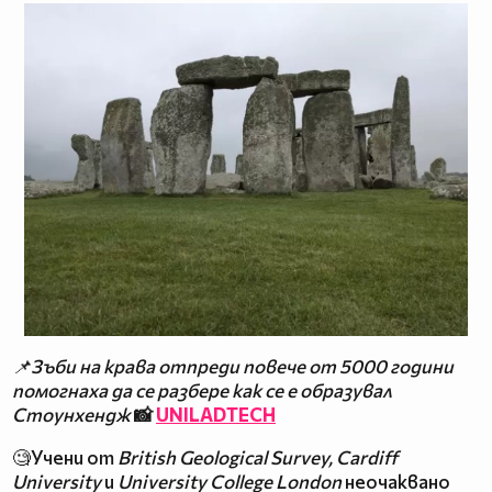
📌Зъби на крава отпреди повече от 5000 години
помогнаха да се разбере как се е образувал
Стоунхендж
📸
UNILADTECH
🧐Учени от
British Geological Survey, Cardiff
University
и
University College London
неочаквано