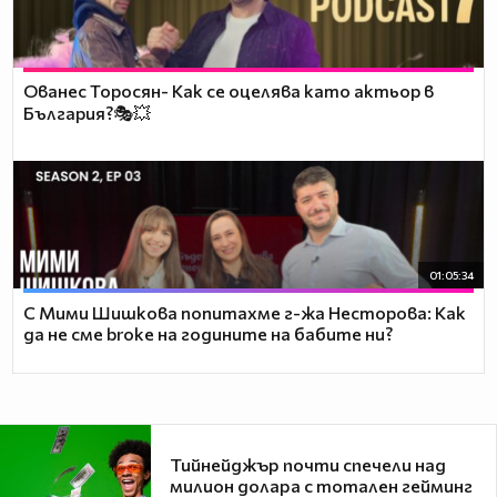
Ованес Торосян- Как се оцелява като актьор в
България?🎭💥
01:05:34
С Мими Шишкова попитахме г-жа Несторова: Как
да не сме broke на годините на бабите ни?
Тийнейджър почти спечели над
милион долара с тотален гейминг