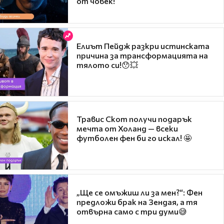
от човек!
Елиът Пейдж разкри истинската
причина за трансформацията на
тялото си!😯💥
Травис Скот получи подарък
мечта от Холанд — всеки
футболен фен би го искал! 🤩
„Ще се омъжиш ли за мен?“: Фен
предложи брак на Зендая, а тя
отвърна само с три думи😅