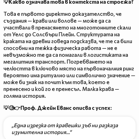
💡Какво означава това в контекста на строежа?
Това е първото директно доказателство, че
създания — крави или волове — може да са
участвали в пренасянето на многотонните скали
от Уелс до Солсбъри Плейн. Структурата на
краката на древни говеда подсказва, че те са били
способни на тежка физическа работа — не е
невъзможно те да са помагали в логистиката на
мегалитния транспорт. Погребването на
челюстта в ключово място на първоначалния ринг
вероятно има ритуално или символично значение —
може би знак на почит към това, което е
пренесено и кой го е пренесъл. Малка крава —
голяма история.
💡🧐👉Проф. Джейн Еванс описва с успех:
„Една изрезка от кравешки зъб ни разказа
изумителна история...“