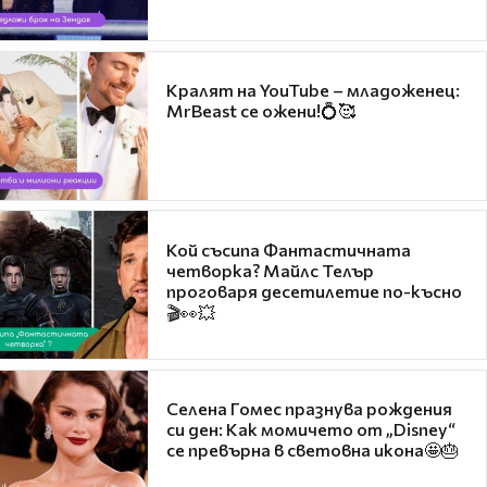
Кралят на YouTube – младоженец:
MrBeast се ожени!💍🥰
Кой съсипа Фантастичната
четворка? Майлс Телър
проговаря десетилетие по-късно
🎬👀💥
Селена Гомес празнува рождения
си ден: Как момичето от „Disney“
се превърна в световна икона🤩🎂