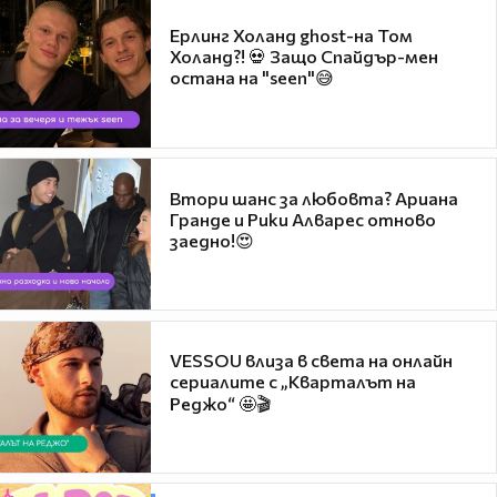
Ерлинг Холанд ghost-на Том
Холанд?! 💀 Защо Спайдър-мен
остана на "seen"😅
Втори шанс за любовта? Ариана
Гранде и Рики Алварес отново
заедно!😍
VESSOU влиза в света на онлайн
сериалите с „Кварталът на
Реджо“ 🤩🎬