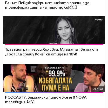
Елиът Пейдж разкри истинската причина за
трансформацията на тялото си!😯💥
Трагедия разтърси Холивуд: Младата звезда от
„Годзила срещу Конг“ си отиде на 18🕊️
01:01:07
PODCAST7: Бирмански питон влезе в NOVA
телевизия!🐍😮