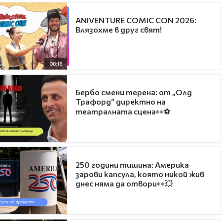
ANIVENTURE COMIC CON 2026:
Влязохме в друг свят!
08:16
Бербо смени терена: от „Олд
Трафорд“ директно на
театралната сцена👀⚽
250 години тишина: Америка
зарови капсула, която никой жив
днес няма да отвори👀💥