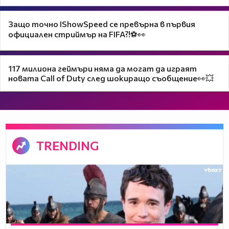
Защо точно IShowSpeed се превърна в първия
официален стриймър на FIFA?!⚽👀
117 милиона геймъри няма да могат да играят
новата Call of Duty след шокиращо съобщение👀💥
TRENDING