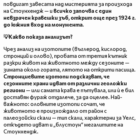
повдигат завесата над мистерията за произхода
на Стоунхендж — и
всичко започва с един
невзрачен кравешки зъб, открит още през 1924 г.
до южния вход на монумента.
💡Какво показа анализът?
Чрез анализ на изотопите (въглерод, кислород,
стронций и олово), пробата от третия кътник
разкри живот на животното между сезоните —
зимата около гората, лятото на открити пасища.
Стронциевите изотопи подсказват, че
сезонните храни идват от различни геоложки
региони
— или самата крава е пътувала, или ѝ е бил
доставян фураж отдалече, за да оцелее. Най-
важното: оловните изотопи сочат, че
животното е произхождало от район с
палеозойски скали — тип скали, характерни за Уелс,
откъдето идват и „блустоун“ мегалитите на
Стоунхендж.