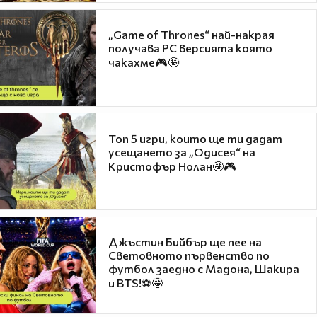
„Game of Thrones“ най-накрая
получава PC версията която
чакахме🎮🤩
Топ 5 игри, които ще ти дадат
усещането за „Одисея“ на
Кристофър Нолан🤩🎮
Джъстин Бийбър ще пее на
Световното първенство по
футбол заедно с Мадона, Шакира
и BTS!⚽🤩