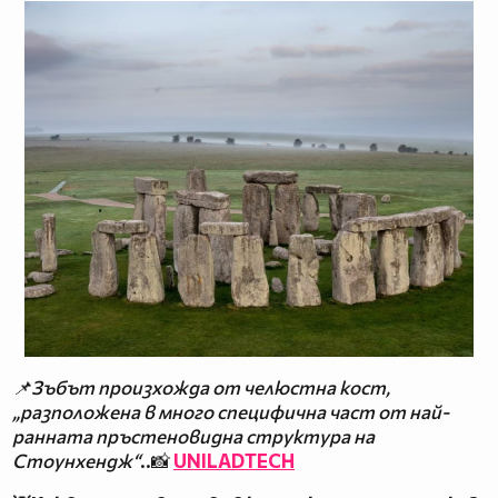
📌Зъбът произхожда от челюстна кост,
„разположена в много специфична част от най-
ранната пръстеновидна структура на
Стоунхендж“
..📸
UNILADTECH