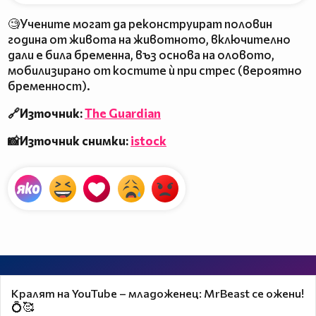
🧐Учените могат да реконструират половин
година от живота на животното, включително
дали е била бременна, въз основа на оловото,
мобилизирано от костите ѝ при стрес (вероятно
бременност).
🔗Източник:
The Guardian
📸Източник снимки:
istock
Кралят на YouTube – младоженец: MrBeast се ожени!
💍🥰