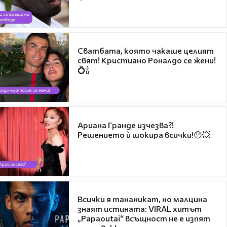
Сватбата, която чакаше целият
свят! Кристиано Роналдо се жени!
💍🍾
Ариана Гранде изчезва?!
Решението ѝ шокира всички!😯💥
Всички я тананикат, но малцина
знаят истината: VIRAL хитът
„Papaoutai“ всъщност не е изпят