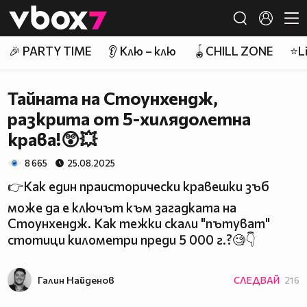
Member of
👾
🎉 PARTY TIME
👂 Клю – клю
🪀CHILL ZONE
⭐Li
Тайната на Стоунхендж,
разкрита от 5-хилядолетна
крава!😲💥
8 665
25.08.2025
👉Как един праисторически кравешки зъб
може да е ключът към загадката на
Стоунхендж. Как тежки скали "пътуват"
стотици километри преди 5 000 г.?🧐👇
Галин Найденов
СЛЕДВАЙ
216