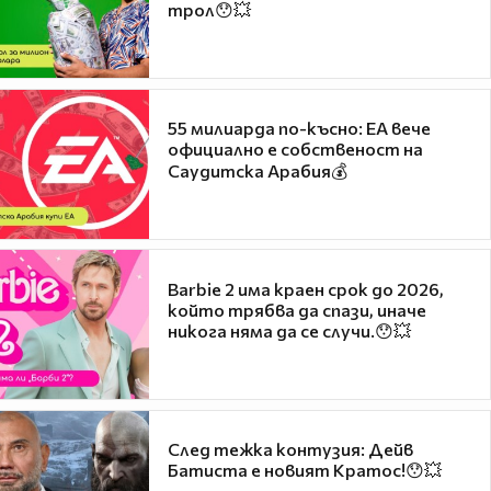
трол😯💥
55 милиарда по-късно: EA вече
официално е собственост на
Саудитска Арабия💰
Barbie 2 има краен срок до 2026,
който трябва да спази, иначе
никога няма да се случи.😯💥
След тежка контузия: Дейв
Батиста е новият Кратос!😯💥