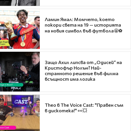
Ламин Ямал: Момчето, което
покори света на 19 — историята
на новия символ във футбола🤩⚽
Защо Ахил липсва от „Одисей“ на
Кристофър Нолън? Най-
странното решение във филма
всъщност има логика
Theo в The Voice Cast: "Правен съм
в дискотека!" 👀💥