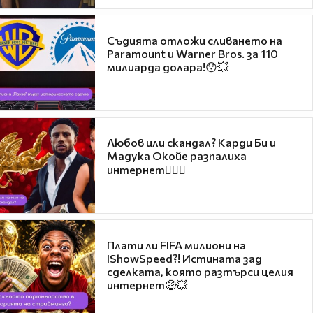
Съдията отложи сливането на
Paramount и Warner Bros. за 110
милиарда долара!😯💥
Любов или скандал? Карди Би и
Мадука Окойе разпалиха
интернет❤️‍🔥🔥
Плати ли FIFA милиони на
IShowSpeed?! Истината зад
сделката, която разтърси целия
интернет🤑💥