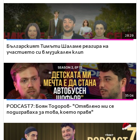
28:29
Българският Тимъти Шаламе реагира на
участието си в музикален клип
55:04
PODCAST7: ‪Боян Тодоров- "Отявлено ми се
подиграваха за това, което правя"