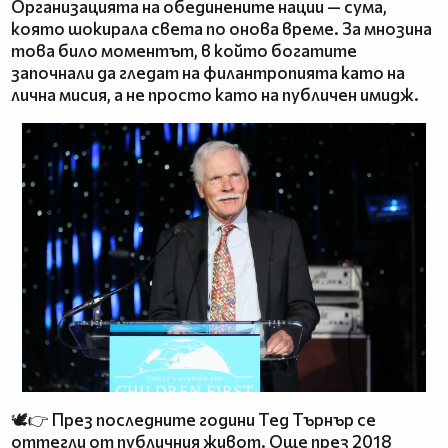
Организацията на обединените нации — сума,
която шокирала света по онова време. За мнозина
това било моментът, в който богатите
започнали да гледат на филантропията като на
лична мисия, а не просто като на публичен имидж.
🕊️👉 През последните години Тед Търнър се
оттегли от публичния живот. Още през 2018