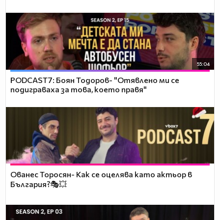
55:04
PODCAST7: ‪Боян Тодоров- "Отявлено ми се
подиграваха за това, което правя"
Ованес Торосян- Как се оцелява като актьор в
България?🎭💥