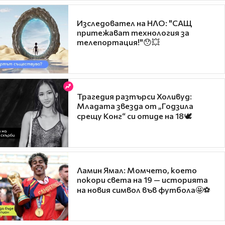
Изследовател на НЛО: "САЩ
притежават технология за
телепортация!"😯💥
Трагедия разтърси Холивуд:
Младата звезда от „Годзила
срещу Конг“ си отиде на 18🕊️
Ламин Ямал: Момчето, което
покори света на 19 — историята
на новия символ във футбола🤩⚽