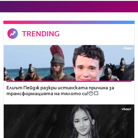
TRENDING
Елиът Пейдж разкри истинската причина за
трансформацията на тялото си!😯💥