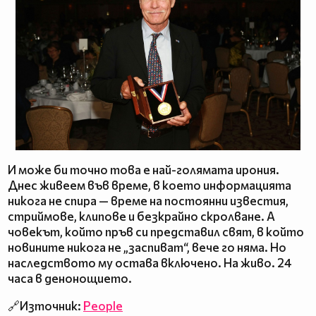
И може би точно това е най-голямата ирония.
Днес живеем във време, в което информацията
никога не спира — време на постоянни известия,
стриймове, клипове и безкрайно скролване. А
човекът, който пръв си представил свят, в който
новините никога не „заспиват“, вече го няма. Но
наследството му остава включено. На живо. 24
часа в денонощието.
🔗Източник:
People