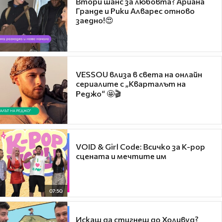
Втори шанс за любовта? Ариана
Гранде и Рики Алварес отново
заедно!😍
VESSOU влиза в света на онлайн
сериалите с „Кварталът на
Реджо“ 🤩🎬
VOID & Girl Code: Всичко за K-pop
сцената и мечтите им
07:50
Искаш да стигнеш до Холивуд?