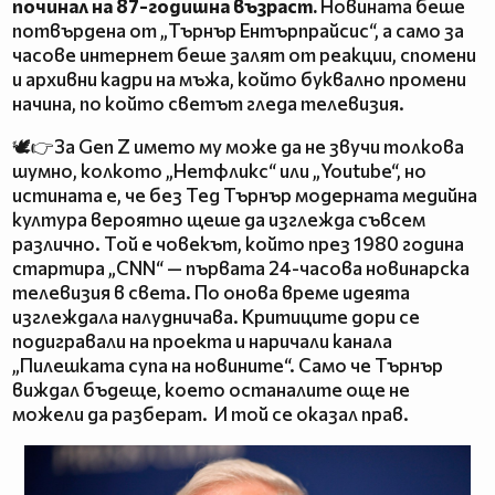
починал на 87-годишна възраст.
Новината беше
потвърдена от „Търнър Ентърпрайсис“, а само за
часове интернет беше залят от реакции, спомени
и архивни кадри на мъжа, който буквално промени
начина, по който светът гледа телевизия.
🕊️👉За Gen Z името му може да не звучи толкова
шумно, колкото „Нетфликс“ или „Youtube“, но
истината е, че без Тед Търнър модерната медийна
култура вероятно щеше да изглежда съвсем
различно. Той е човекът, който през 1980 година
стартира „CNN“ — първата 24-часова новинарска
телевизия в света. По онова време идеята
изглеждала налудничава. Критиците дори се
подигравали на проекта и наричали канала
„Пилешката супа на новините“. Само че Търнър
виждал бъдеще, което останалите още не
можели да разберат. И той се оказал прав.