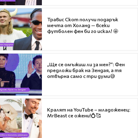
Травис Скот получи подарък
мечта от Холанд — всеки
футболен фен би го искал! 🤩
„Ще се омъжиш ли за мен?“: Фен
предложи брак на Зендая, а тя
отвърна само с три думи😅
Кралят на YouTube – младоженец:
MrBeast се ожени!💍🥰