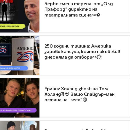
Бербо смени терена: от „Олд
Трафорд“ директно на
театралната сцена👀⚽
250 години тишина: Америка
зарови капсула, която никой жив
днес няма да отвори👀💥
Ерлинг Холанд ghost-на Том
Холанд?! 💀 Защо Спайдър-мен
остана на "seen"😅