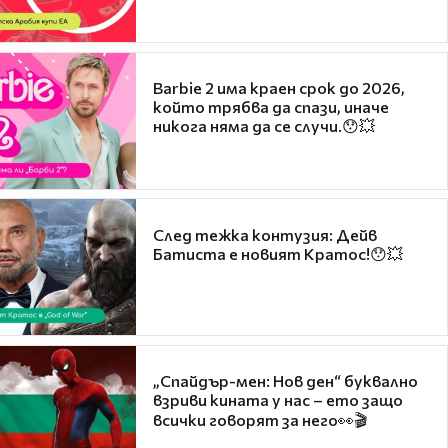
Barbie 2 има краен срок до 2026,
който трябва да спази, иначе
никога няма да се случи.😯💥
След тежка контузия: Дейв
Батиста е новият Кратос!😯💥
„Спайдър-мен: Нов ден“ буквално
взриви кината у нас – ето защо
всички говорят за него👀🎬