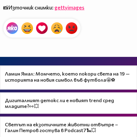
📸Източник снимки:
gettyimages
Ламин Ямал: Момчето, което покори света на 19 —
историята на новия символ във футбола🤩⚽
Дигиталният детокс ли е новият trend сред
младите?👀💥
Светът на екзотичните животни отвътре –
Галин Петров гостува в Podcast7🐍💥