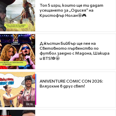
Топ 5 игри, които ще ти дадат
усещането за „Одисея“ на
Кристофър Нолан🤩🎮
Джъстин Бийбър ще пее на
Световното първенство по
футбол заедно с Мадона, Шакира
и BTS!⚽🤩
ANIVENTURE COMIC CON 2026:
Влязохме в друг свят!
08:16