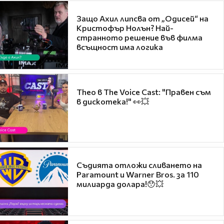
Защо Ахил липсва от „Одисей“ на
Кристофър Нолън? Най-
странното решение във филма
всъщност има логика
Theo в The Voice Cast: "Правен съм
в дискотека!" 👀💥
Съдията отложи сливането на
Paramount и Warner Bros. за 110
милиарда долара!😯💥