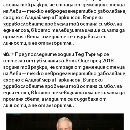
година той разкри, че страда от деменция с телца
на Леви — тежко невродегенеративно заболяване,
сходно с Алцхаймер и Паркинсон. Въпреки
здравословните проблеми той остана символ на
една епоха, в която телевизията имаше силата да
променя света, а медиите се създаваха от
личности, а не от алгоритми.
🕊️👉 През последните години Тед Търнър се
оттегли от публичния живот. Още през 2018
година той разкри, че страда от деменция с телца
на Леви — тежко невродегенеративно заболяване,
сходно с Алцхаймер и Паркинсон. Въпреки
здравословните проблеми той остана символ на
една епоха, в която телевизията имаше силата да
променя света, а медиите се създаваха от
личности, а не от алгоритми.