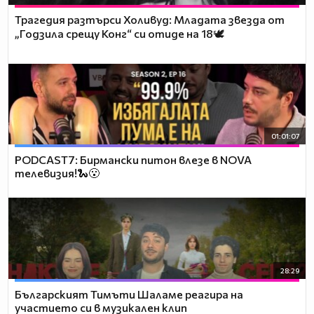
Трагедия разтърси Холивуд: Младата звезда от
„Годзила срещу Конг“ си отиде на 18🕊️
01:01:07
PODCAST7: Бирмански питон влезе в NOVA
телевизия!🐍😮
28:29
Българският Тимъти Шаламе реагира на
участието си в музикален клип