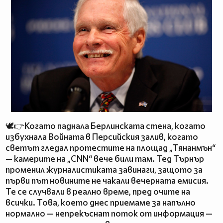
🕊️👉Когато паднала Берлинската стена, когато
избухнала Войната в Персийския залив, когато
светът гледал протестите на площад „Тянанмън“
— камерите на „CNN“ вече били там. Тед Търнър
променил журналистиката завинаги, защото за
първи път новините не чакали вечерната емисия.
Те се случвали в реално време, пред очите на
всички. Това, което днес приемаме за напълно
нормално — непрекъснат поток от информация —