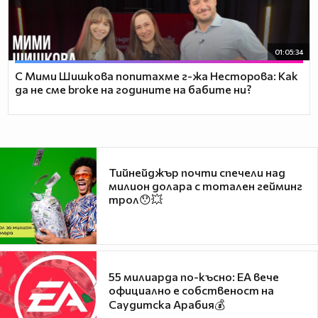
01:05:34
С Мими Шишкова попитахме г-жа Несторова: Как
да не сме broke на годините на бабите ни?
Тийнейджър почти спечели над
милион долара с тотален гейминг
трол😯💥
55 милиарда по-късно: EA вече
официално е собственост на
Саудитска Арабия💰