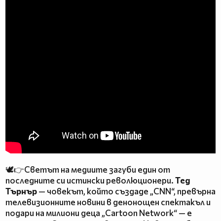
🕊️👉Светът на медиите загуби един от
последните си истински революционери.
Тед
Търнър
— човекът, който създаде „CNN“, превърна
телевизионните новини в денонощен спектакъл и
подари на милиони деца „Cartoon Network“ — е