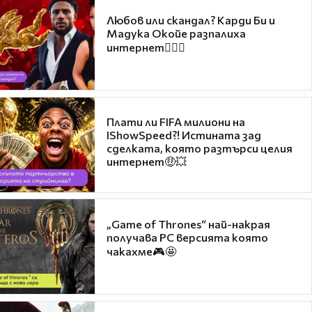
Любов или скандал? Карди Би и
Мадука Окойе разпалиха
интернет❤️‍🔥🔥
Плати ли FIFA милиони на
IShowSpeed?! Истината зад
сделката, която разтърси целия
интернет🤑💥
„Game of Thrones“ най-накрая
получава PC версията която
чакахме🎮🤩