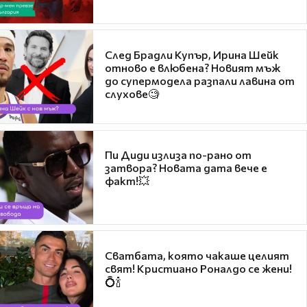
След Брадли Купър, Ирина Шейк
отново е влюбена? Новият мъж
до супермодела разпали лавина от
слухове🧐
Пи Диди излиза по-рано от
затвора? Новата дата вече е
факт!💥
Сватбата, която чакаше целият
свят! Кристиано Роналдо се жени!
💍🍾