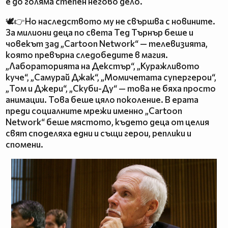
е до голяма степен негово дело.
🕊️👉Но наследството му не свършва с новините.
За милиони деца по света Тед Търнър беше и
човекът зад „Cartoon Network“ — телевизията,
която превърна следобедите в магия.
„Лабораторията на Декстър“, „Куражливото
куче“, „Самурай Джак“, „Момичетата супергерои“,
„Том и Джери“, „Скуби-Ду“ — това не бяха просто
анимации. Това беше цяло поколение. В ерата
преди социалните мрежи именно „Cartoon
Network“ беше мястото, където деца от целия
свят споделяха едни и същи герои, реплики и
спомени.