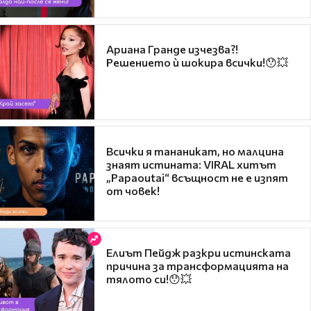
Ариана Гранде изчезва?!
Решението ѝ шокира всички!😯💥
Всички я тананикат, но малцина
знаят истината: VIRAL хитът
„Papaoutai“ всъщност не е изпят
от човек!
Елиът Пейдж разкри истинската
причина за трансформацията на
тялото си!😯💥