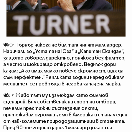
🕊️👉 Търнър никога не бил типичният милиардер.
Наричали го „Устата на Юга“ и „Капитан Скандал“,
защото говорел директно, понякога без филтър,
а често и шокиращо откровено. Веднъж дори
казал: „Ако имах малко повече скромност, щях да
съм перфектен.“ Репликата години наред обикаля
медиите и се превръща в негова запазена марка.
🕊️👉 Животът му изглеждал като филмов
сценарий. Бил собственик на спортни отбори,
печелил престижни състезания с яхти,
притежавал огромни земи в Америка и станал един
от най-големите природозащитници в страната.
През 90-те години дарил 1 милиард долара на