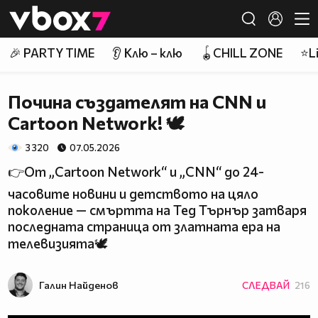
Member of
👾
🎉 PARTY TIME
👂 Клю – клю
🪀CHILL ZONE
⭐Li
Почина създателят на CNN и
Cartoon Network! 🕊️
3 320
07.05.2026
👉От „Cartoon Network“ и „CNN“ до 24-
часовите новини и детството на цяло
поколение — смъртта на Тед Търнър затваря
последната страница от златната ера на
телевизията🕊️
Галин Найденов
СЛЕДВАЙ
216