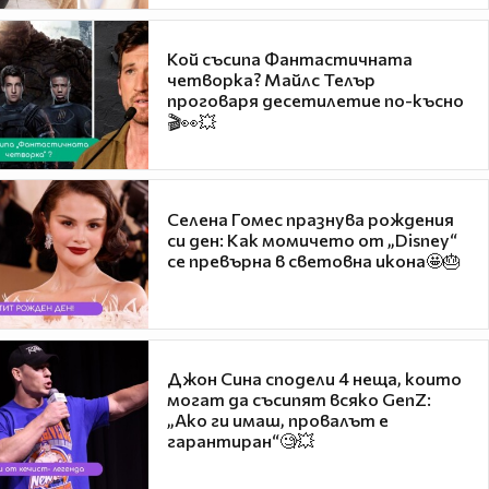
Кой съсипа Фантастичната
четворка? Майлс Телър
проговаря десетилетие по-късно
🎬👀💥
Селена Гомес празнува рождения
си ден: Как момичето от „Disney“
се превърна в световна икона🤩🎂
Джон Сина сподели 4 неща, които
могат да съсипят всяко GenZ:
„Ако ги имаш, провалът е
гарантиран“🧐💥