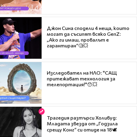
Джон Сина сподели 4 неща, които
могат да съсипят всяко GenZ:
„Ако ги имаш, провалът е
гарантиран“🧐💥
Изследовател на НЛО: "САЩ
притежават технология за
телепортация!"😯💥
Трагедия разтърси Холивуд:
Младата звезда от „Годзила
срещу Конг“ си отиде на 18🕊️