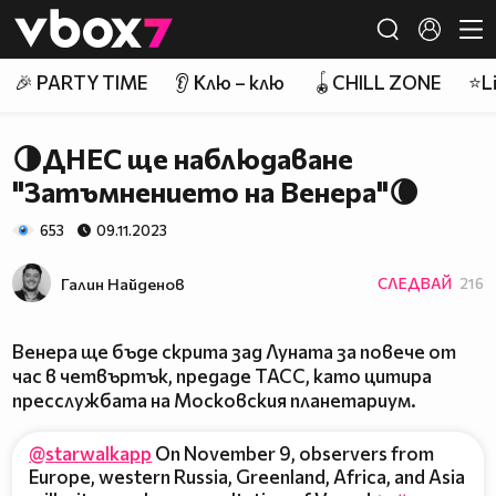
Member of
👾
🎉 PARTY TIME
👂 Клю – клю
🪀CHILL ZONE
⭐Li
🌗ДНЕС ще наблюдаване
"Затъмнението на Венера"🌘
653
09.11.2023
Галин Найденов
СЛЕДВАЙ
216
Венера ще бъде скрита зад Луната за повече от
час в четвъртък, предаде ТАСС, като цитира
пресслужбата на Московския планетариум.
@starwalkapp
On November 9, observers from
Europe, western Russia, Greenland, Africa, and Asia