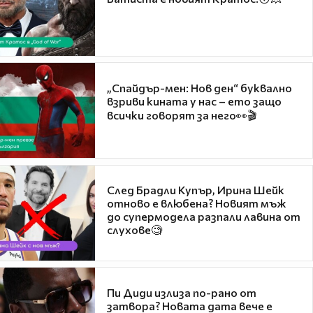
„Спайдър-мен: Нов ден“ буквално
взриви кината у нас – ето защо
всички говорят за него👀🎬
След Брадли Купър, Ирина Шейк
отново е влюбена? Новият мъж
до супермодела разпали лавина от
слухове🧐
Пи Диди излиза по-рано от
затвора? Новата дата вече е