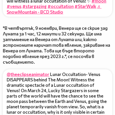
will witness a lunar occultation of Venus! ✨
#moon
#venus
#stargazing
#occultation
#StarWalk
♬
SnowMountain - BCD Studio
"В четвъртък, 9 ноември, Венера ще се скрие зад
Луната за 1 час, 12 минути и 32 секунди. Ще има
затъмнение на Венера от Луната или, както
астрономите наричат това явление, закриване на
Венера от Луната. Това ще бъде второто
подобно явление през 2023 г.", се посочва в
съобщението.
@theeclipseanimator
Lunar Occultation- Venus
DISAPPEARS behind The Moon! Witness the
dramatic spectacle of a Lunar occultation of
Venus! On March 24, Lucky Stargazers in some
parts of the world will have the chance to see the
moon pass between the Earth and Venus, going the
planet temporarily vanish from view. So, what is a
lunar or occultation, why is it only visible in certain