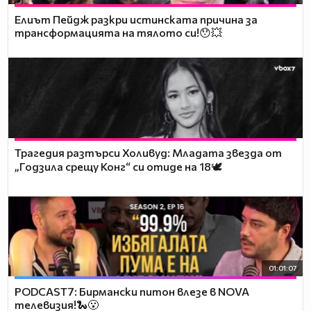
Елиът Пейдж разкри истинската причина за
трансформацията на тялото си!😯💥
Трагедия разтърси Холивуд: Младата звезда от
„Годзила срещу Конг“ си отиде на 18🕊️
01:01:07
PODCAST7: Бирмански питон влезе в NOVA
телевизия!🐍😮