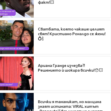
факт!💥
Сватбата, която чакаше целият
свят! Кристиано Роналдо се жени!
💍🍾
Ариана Гранде изчезва?!
Решението ѝ шокира всички!😯💥
Всички я тананикат, но малцина
знаят истината: VIRAL хитът
„Papaoutai“ всъщност не е изпят