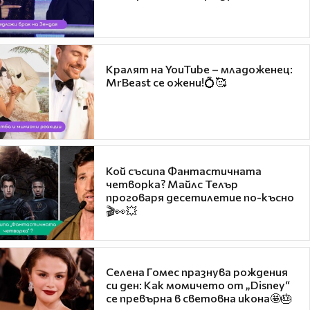
Кралят на YouTube – младоженец:
MrBeast се ожени!💍🥰
Кой съсипа Фантастичната
четворка? Майлс Телър
проговаря десетилетие по-късно
🎬👀💥
Селена Гомес празнува рождения
си ден: Как момичето от „Disney“
се превърна в световна икона🤩🎂