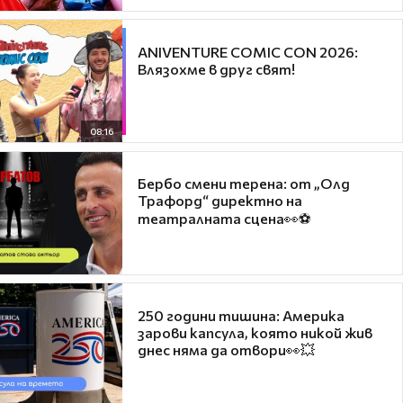
ANIVENTURE COMIC CON 2026:
Влязохме в друг свят!
08:16
Бербо смени терена: от „Олд
Трафорд“ директно на
театралната сцена👀⚽
250 години тишина: Америка
зарови капсула, която никой жив
днес няма да отвори👀💥