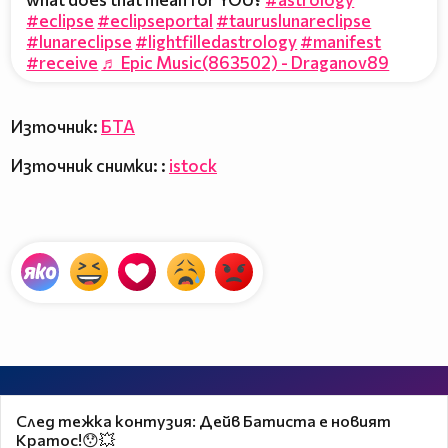
#eclipse
#eclipseportal
#tauruslunareclipse
#lunareclipse
#lightfilledastrology
#manifest
#receive
♬ Epic Music(863502) - Draganov89
Източник:
БТА
Източник снимки: :
istock
След тежка контузия: Дейв Батиста е новият
Кратос!😯💥