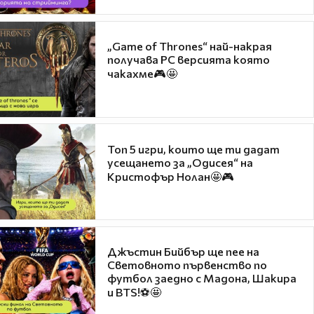
„Game of Thrones“ най-накрая
получава PC версията която
чакахме🎮🤩
Топ 5 игри, които ще ти дадат
усещането за „Одисея“ на
Кристофър Нолан🤩🎮
Джъстин Бийбър ще пее на
Световното първенство по
футбол заедно с Мадона, Шакира
и BTS!⚽🤩