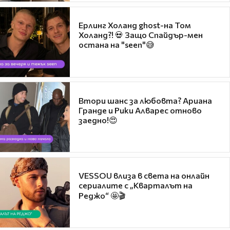
Ерлинг Холанд ghost-на Том
Холанд?! 💀 Защо Спайдър-мен
остана на "seen"😅
Втори шанс за любовта? Ариана
Гранде и Рики Алварес отново
заедно!😍
VESSOU влиза в света на онлайн
сериалите с „Кварталът на
Реджо“ 🤩🎬