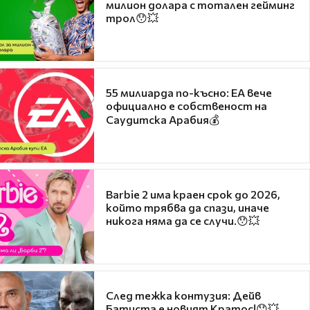
милион долара с тотален гейминг
трол😯💥
55 милиарда по-късно: EA вече
официално е собственост на
Саудитска Арабия💰
Barbie 2 има краен срок до 2026,
който трябва да спази, иначе
никога няма да се случи.😯💥
След тежка контузия: Дейв
Батиста е новият Кратос!😯💥