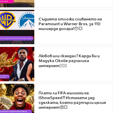
Съдията отложи сливането на
Paramount и Warner Bros. за 110
милиарда долара!😯💥
Любов или скандал? Карди Би и
Мадука Окойе разпалиха
интернет❤️‍🔥🔥
Плати ли FIFA милиони на
IShowSpeed?! Истината зад
сделката, която разтърси целия
интернет🤑💥