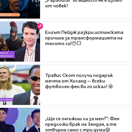
от човек!
Елиът Пейдж разкри истинската
причина за трансформацията на
тялото си!😯💥
Травис Скот получи подарък
мечта от Холанд — всеки
футболен фен би го искал! 🤩
„Ще се омъжиш ли за мен?“: Фен
предложи брак на Зендая, а тя
отвърна само с три думи😅