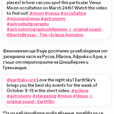
places? In how can you spot this particular Venus
Moon occultation on March 24th? Watch this video
to find out!
#moon
#venus
#occultation
#moonandvenus
#astronomy
#astrophotgography
#astrophotographyphilippines
♬ original sound -
AlbertoBrosas - The—Eclipse Animator
Феноменът ще бъде достъпен за наблюдения от
западната част на Русия, Европа, Африка и Азия, а
също от териториите на Шпицберген и
Гренландия.
@earthsky.org
Love the night sky? EarthSky's
brings you the best sky events for the week of
October 9-15 in this short video.
#eclipse
#astronomy
#stargazing
#moon
#Venus
♬
original sound - EarthSky
"За да наблюдавате това явление, трябва да се