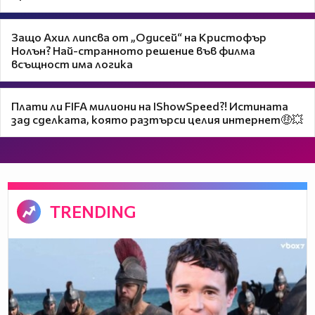
Защо Ахил липсва от „Одисей“ на Кристофър
Нолън? Най-странното решение във филма
всъщност има логика
Плати ли FIFA милиони на IShowSpeed?! Истината
зад сделката, която разтърси целия интернет🤑💥
TRENDING