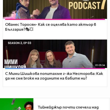
Ованес Торосян- Как се оцелява като актьор в
България?🎭💥
01:05:34
С Мими Шишкова попитахме г-жа Несторова: Как
да не сме broke на годините на бабите ни?
Тийнейджър почти спечели над