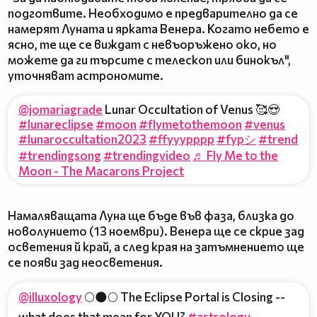
подготвите. Необходимо е предварително да се
намерят Луната и ярката Венера. Когато небето е
ясно, те ще се виждат с невъоръжено око, но
можете да ги търсите с телескоп или бинокъл",
уточняват астрономите.
@jomariagrade
Lunar Occultation of Venus 🥰😍
#lunareclipse
#moon
#flymetothemoon
#venus
#lunaroccultation2023
#ffyyypppp
#fypシ
#trend
#trendingsong
#trendingvideo
♬ Fly Me to the
Moon - The Macarons Project
Намаляващата Луна ще бъде във фаза, близка до
новолунието (13 ноември). Венера ще се скрие зад
осветения й край, а след края на затъмнението ще
се появи зад неосветения.
@illuxology
🌕🌑🌕 The Eclipse Portal is Closing --
what does that mean for YOU?
#astrology