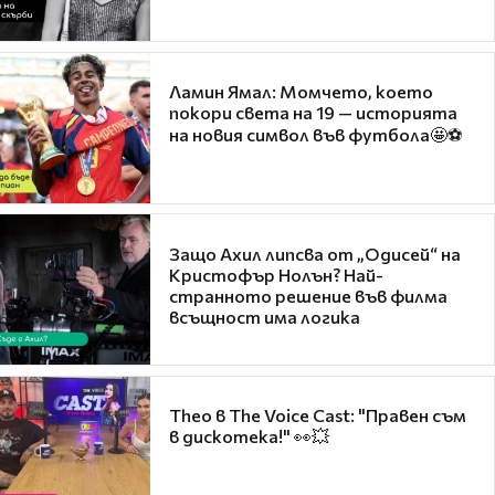
Ламин Ямал: Момчето, което
покори света на 19 — историята
на новия символ във футбола🤩⚽
Защо Ахил липсва от „Одисей“ на
Кристофър Нолън? Най-
странното решение във филма
всъщност има логика
Theo в The Voice Cast: "Правен съм
в дискотека!" 👀💥