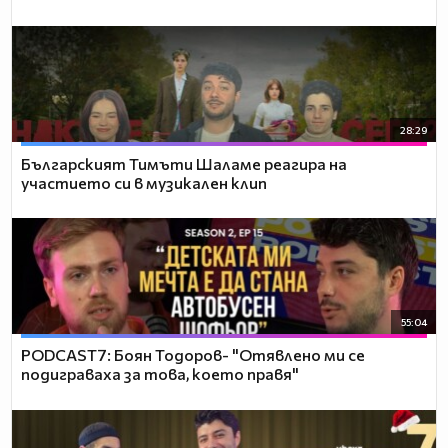
28:29
Българският Тимъти Шаламе реагира на
участието си в музикален клип
55:04
PODCAST7: ‪Боян Тодоров- "Отявлено ми се
подиграваха за това, което правя"