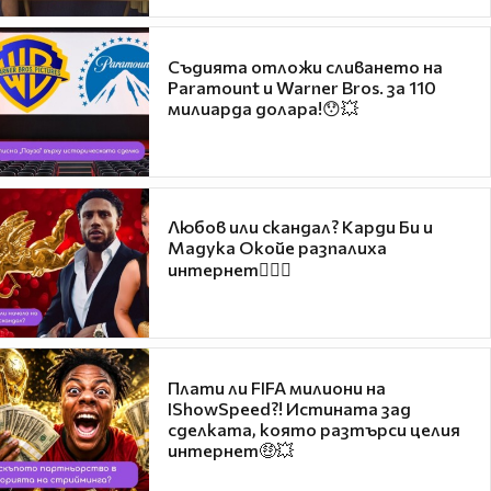
Съдията отложи сливането на
Paramount и Warner Bros. за 110
милиарда долара!😯💥
Любов или скандал? Карди Би и
Мадука Окойе разпалиха
интернет❤️‍🔥🔥
Плати ли FIFA милиони на
IShowSpeed?! Истината зад
сделката, която разтърси целия
интернет🤑💥