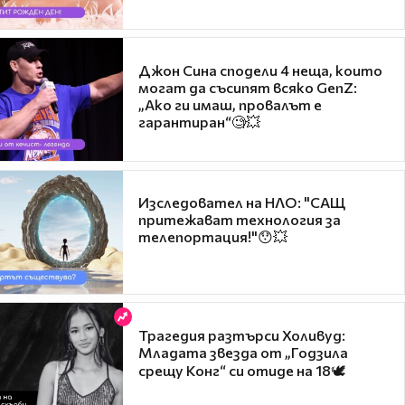
Джон Сина сподели 4 неща, които
могат да съсипят всяко GenZ:
„Ако ги имаш, провалът е
гарантиран“🧐💥
Изследовател на НЛО: "САЩ
притежават технология за
телепортация!"😯💥
Трагедия разтърси Холивуд:
Младата звезда от „Годзила
срещу Конг“ си отиде на 18🕊️