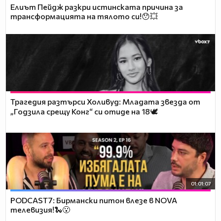
Елиът Пейдж разкри истинската причина за
трансформацията на тялото си!😯💥
Трагедия разтърси Холивуд: Младата звезда от
„Годзила срещу Конг“ си отиде на 18🕊️
01:01:07
PODCAST7: Бирмански питон влезе в NOVA
телевизия!🐍😮