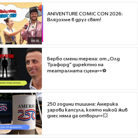
ANIVENTURE COMIC CON 2026:
Влязохме в друг свят!
08:16
Бербо смени терена: от „Олд
Трафорд“ директно на
театралната сцена👀⚽
250 години тишина: Америка
зарови капсула, която никой жив
днес няма да отвори👀💥