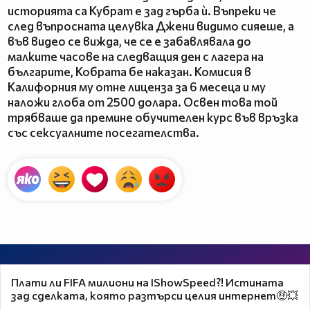
историята са Кубрат е зад гърба ѝ. Въпреки че
след въпросната целувка Джени видимо сияеше, а
във видео се вижда, че се е забавлявала до
малките часове на следващия ден с лагера на
българите, Кобрата бе наказан. Комисия в
Калифорния му отне лиценза за 6 месеца и му
наложи глоба от 2500 долара. Освен това той
трябваше да премине обучителен курс във връзка
със сексуалните посегателства.
Плати ли FIFA милиони на IShowSpeed?! Истината
зад сделката, която разтърси целия интернет🤑💥