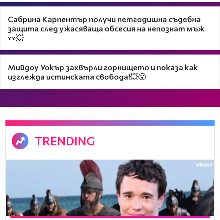
Сабрина Карпентър получи петгодишна съдебна
защита след ужасяваща обсесия на непознат мъж
👀💥
Мийдоу Уокър захвърли горнището и показа как
изглежда истинската свобода!💥😮
TRENDING