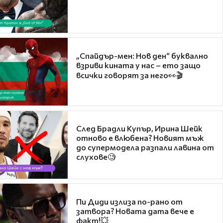
„Спайдър-мен: Нов ден“ буквално
взриви кината у нас – ето защо
всички говорят за него👀🎬
След Брадли Купър, Ирина Шейк
отново е влюбена? Новият мъж
до супермодела разпали лавина от
слухове🧐
Пи Диди излиза по-рано от
затвора? Новата дата вече е
факт!💥