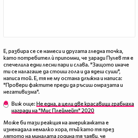
Е, разбира се се намеси и другата гледна точка,
като потребител ѝ припомни, че заради Пулев тя е
спечелила едни лесни пари и слава. "Защото иначе
ти се налагаше да стоиш гола и да ядеш суши",
написа той. Е, тя не му остана длъжна и написа:
"Провери фактите преди да ръсиш омразата и
негативизма".
Виж още:
Не една, а цели две красавици грабнаха
награди на "Мис Плеймейт" 2020
Може би тази реакция на американката е
изненадала немалко хора, тъй като тя през
лятото на миналата година тя заяви, че