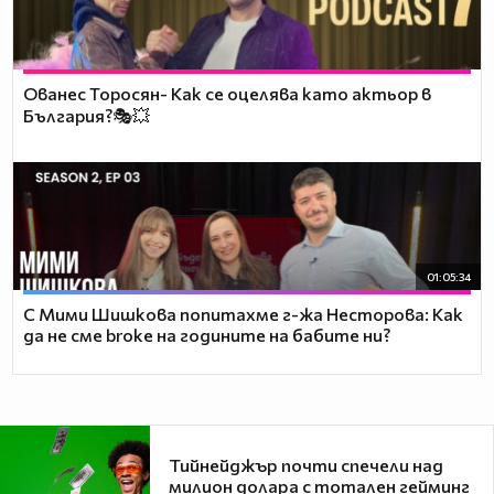
Ованес Торосян- Как се оцелява като актьор в
България?🎭💥
01:05:34
С Мими Шишкова попитахме г-жа Несторова: Как
да не сме broke на годините на бабите ни?
Тийнейджър почти спечели над
милион долара с тотален гейминг