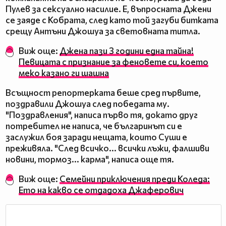
Пулев за сексуално насилие. Е, въпросната Джени
се заяде с Кобрата, след като той загуби битката
срещу Антъни Джошуа за световната титла.
Виж още:
Джена пази 3 години една тайна!
Певицата с признание за феновете си, което
меко казано ги шашна
Всъщност репортерката беше сред първите,
поздравили Джошуа след победата му.
"Поздравления", написа първо тя, докато друг
потребител не написа, че българинът си е
заслужил боя заради нещата, които Суши е
преживяла. "След всичко... всички лъжи, фалшиви
новини, тормоз... карма", написа още тя.
Виж още:
Семейни приключения преди Коледа:
Ето на какво се отдадоха Джаферович