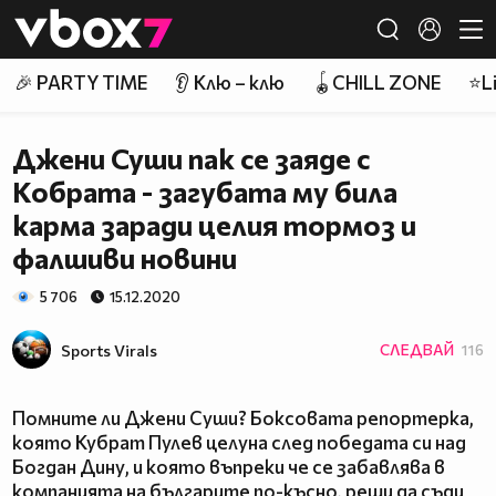
Member of
👾
🎉 PARTY TIME
👂 Клю – клю
🪀CHILL ZONE
⭐Li
Джени Суши пак се заяде с
Кобрата - загубата му била
карма заради целия тормоз и
фалшиви новини
5 706
15.12.2020
Sports Virals
СЛЕДВАЙ
116
Помните ли Джени Суши? Боксовата репортерка,
която Кубрат Пулев целуна след победата си над
Богдан Дину, и която въпреки че се забавлява в
компанията на българите по-късно, реши да съди