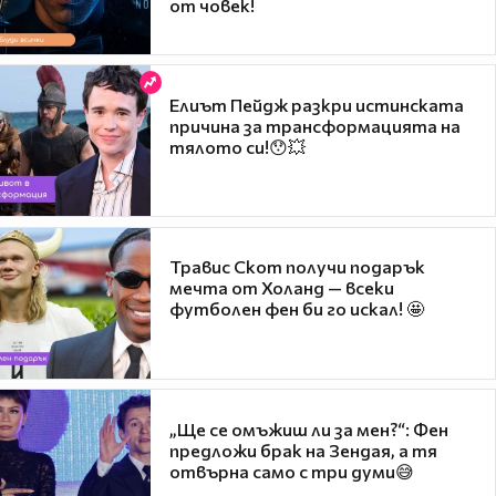
от човек!
Елиът Пейдж разкри истинската
причина за трансформацията на
тялото си!😯💥
Травис Скот получи подарък
мечта от Холанд — всеки
футболен фен би го искал! 🤩
„Ще се омъжиш ли за мен?“: Фен
предложи брак на Зендая, а тя
отвърна само с три думи😅