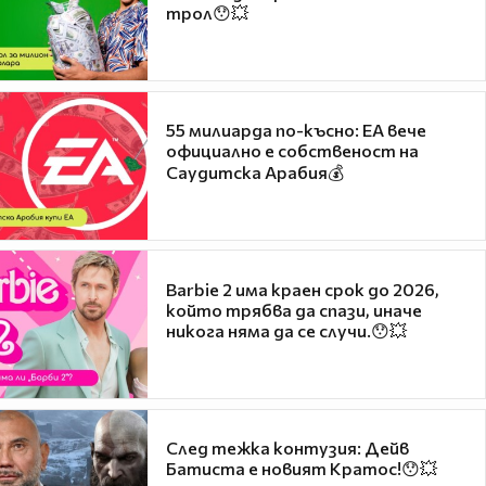
трол😯💥
55 милиарда по-късно: EA вече
официално е собственост на
Саудитска Арабия💰
Barbie 2 има краен срок до 2026,
който трябва да спази, иначе
никога няма да се случи.😯💥
След тежка контузия: Дейв
Батиста е новият Кратос!😯💥