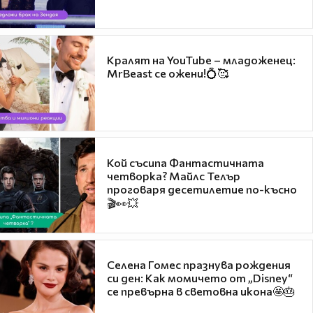
Кралят на YouTube – младоженец:
MrBeast се ожени!💍🥰
Кой съсипа Фантастичната
четворка? Майлс Телър
проговаря десетилетие по-късно
🎬👀💥
Селена Гомес празнува рождения
си ден: Как момичето от „Disney“
се превърна в световна икона🤩🎂