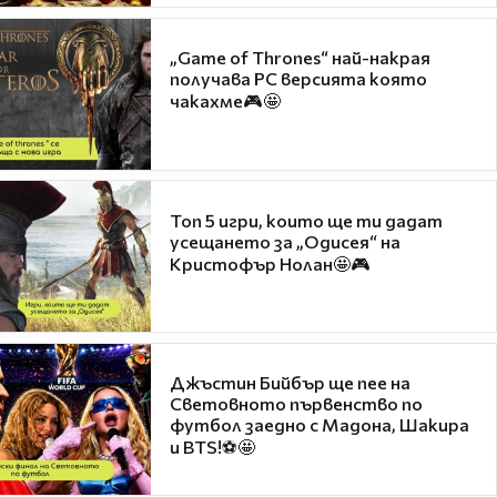
„Game of Thrones“ най-накрая
получава PC версията която
чакахме🎮🤩
Топ 5 игри, които ще ти дадат
усещането за „Одисея“ на
Кристофър Нолан🤩🎮
Джъстин Бийбър ще пее на
Световното първенство по
футбол заедно с Мадона, Шакира
и BTS!⚽🤩