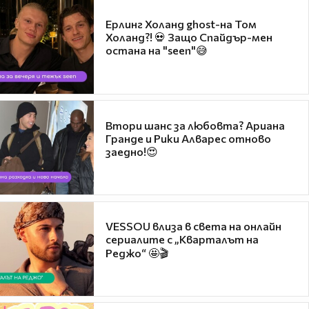
Ерлинг Холанд ghost-на Том
Холанд?! 💀 Защо Спайдър-мен
остана на "seen"😅
Втори шанс за любовта? Ариана
Гранде и Рики Алварес отново
заедно!😍
VESSOU влиза в света на онлайн
сериалите с „Кварталът на
Реджо“ 🤩🎬