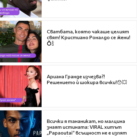
Сватбата, която чакаше целият
свят! Кристиано Роналдо се жени!
💍🍾
Ариана Гранде изчезва?!
Решението ѝ шокира всички!😯💥
Всички я тананикат, но малцина
знаят истината: VIRAL хитът
„Papaoutai“ всъщност не е изпят