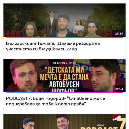
28:29
Българският Тимъти Шаламе реагира на
участието си в музикален клип
55:04
PODCAST7: ‪Боян Тодоров- "Отявлено ми се
подиграваха за това, което правя"