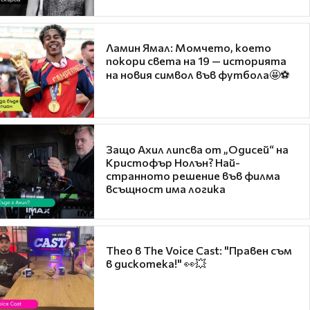
Ламин Ямал: Момчето, което
покори света на 19 — историята
на новия символ във футбола🤩⚽
Защо Ахил липсва от „Одисей“ на
Кристофър Нолън? Най-
странното решение във филма
всъщност има логика
Theo в The Voice Cast: "Правен съм
в дискотека!" 👀💥