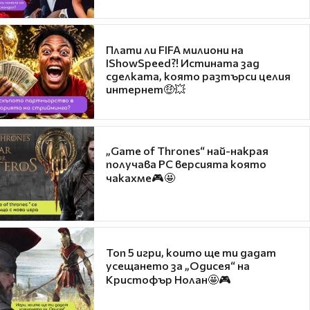
Плати ли FIFA милиони на
IShowSpeed?! Истината зад
сделката, която разтърси целия
интернет🤑💥
„Game of Thrones“ най-накрая
получава PC версията която
чакахме🎮🤩
Топ 5 игри, които ще ти дадат
усещането за „Одисея“ на
Кристофър Нолан🤩🎮