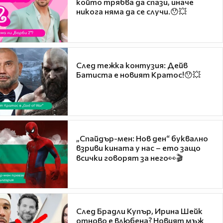
който трябва да спази, иначе
никога няма да се случи.😯💥
След тежка контузия: Дейв
Батиста е новият Кратос!😯💥
„Спайдър-мен: Нов ден“ буквално
взриви кината у нас – ето защо
всички говорят за него👀🎬
След Брадли Купър, Ирина Шейк
отново е влюбена? Новият мъж