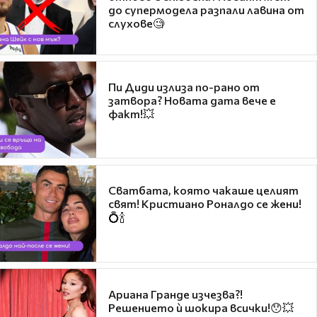
до супермодела разпали лавина от
слухове🧐
Пи Диди излиза по-рано от
затвора? Новата дата вече е
факт!💥
Сватбата, която чакаше целият
свят! Кристиано Роналдо се жени!
💍🍾
Ариана Гранде изчезва?!
Решението ѝ шокира всички!😯💥