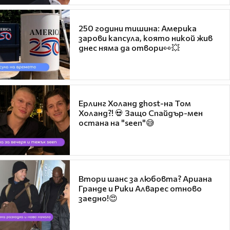
250 години тишина: Америка
зарови капсула, която никой жив
днес няма да отвори👀💥
Ерлинг Холанд ghost-на Том
Холанд?! 💀 Защо Спайдър-мен
остана на "seen"😅
Втори шанс за любовта? Ариана
Гранде и Рики Алварес отново
заедно!😍