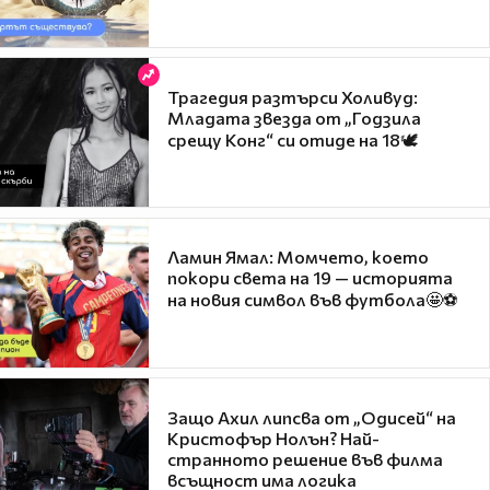
Трагедия разтърси Холивуд:
Младата звезда от „Годзила
срещу Конг“ си отиде на 18🕊️
Ламин Ямал: Момчето, което
покори света на 19 — историята
на новия символ във футбола🤩⚽
Защо Ахил липсва от „Одисей“ на
Кристофър Нолън? Най-
странното решение във филма
всъщност има логика