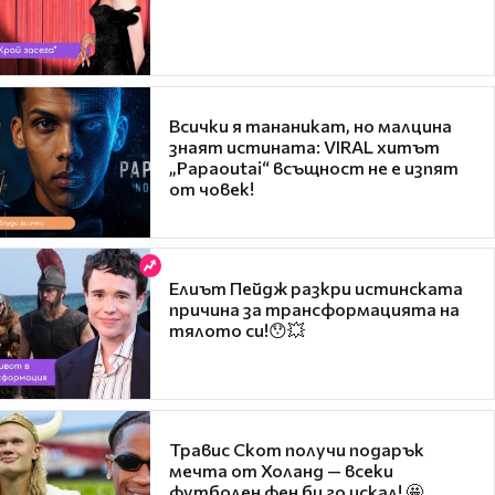
Всички я тананикат, но малцина
знаят истината: VIRAL хитът
„Papaoutai“ всъщност не е изпят
от човек!
Елиът Пейдж разкри истинската
причина за трансформацията на
тялото си!😯💥
Травис Скот получи подарък
мечта от Холанд — всеки
футболен фен би го искал! 🤩