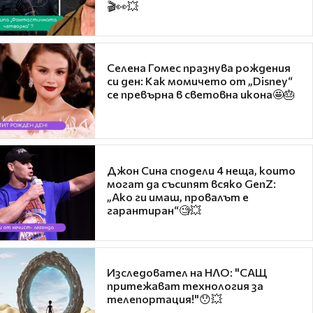
🎬👀💥
Селена Гомес празнува рождения
си ден: Как момичето от „Disney“
се превърна в световна икона🤩🎂
Джон Сина сподели 4 неща, които
могат да съсипят всяко GenZ:
„Ако ги имаш, провалът е
гарантиран“🧐💥
Изследовател на НЛО: "САЩ
притежават технология за
телепортация!"😯💥