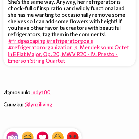
She’s the same way. Anyway, her refrigerator is
chock-full of inspiration and wildly functional and
she has me wanting to occasionally remove some
shelves so I can add some flowers with height! If
you have other favorite creators with beautiful
refrigerators, tag them in the comments!
#fridgescaping
#refrigeratorgoals
#refrigeratororganization
♬ Mendelssohn: Octet
in E Flat Major, Op. 20, MWV R20 - IV. Presto -
Emerson String Quartet
Източник:
indy100
Снимки:
@lynziliving