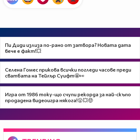
Пи Диди излиза по-рано от затвора? Новата дата
вече е факт!💥
Селена Гомес прикова всички погледи часове преди
сватбата на Тейлър Суифт🤩👀
Игра от 1986 току-що счупи рекорда за най-скъпо
продадена видеоигра някога!😮💥🤑