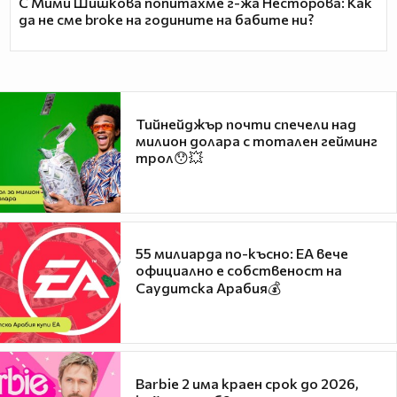
С Мими Шишкова попитахме г-жа Несторова: Как
да не сме broke на годините на бабите ни?
Тийнейджър почти спечели над
милион долара с тотален гейминг
трол😯💥
55 милиарда по-късно: EA вече
официално е собственост на
Саудитска Арабия💰
Barbie 2 има краен срок до 2026,