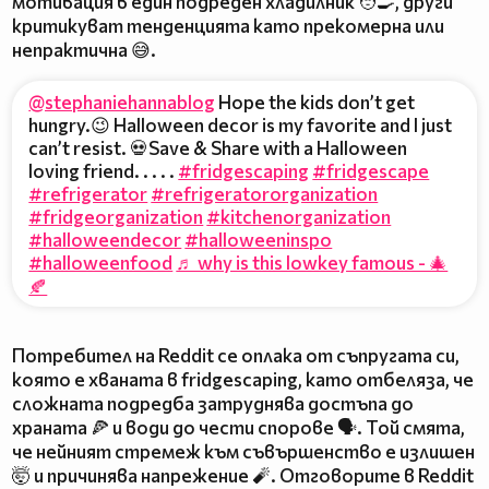
мотивация в един подреден хладилник 🧑‍🍳, други
критикуват тенденцията като прекомерна или
непрактична 😅.
@stephaniehannablog
Hope the kids don’t get
hungry.😉 Halloween decor is my favorite and I just
can’t resist. 💀Save & Share with a Halloween
loving friend. . . . .
#fridgescaping
#fridgescape
#refrigerator
#refrigeratororganization
#fridgeorganization
#kitchenorganization
#halloweendecor
#halloweeninspo
#halloweenfood
♬ why is this lowkey famous - 🎄
🍂
Потребител на Reddit се оплака от съпругата си,
която е хваната в fridgescaping, като отбеляза, че
сложната подредба затруднява достъпа до
храната 🍕 и води до чести спорове 🗣️. Той смята,
че нейният стремеж към съвършенство е излишен
🤯 и причинява напрежение 🧨. Отговорите в Reddit