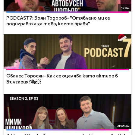
55:04
PODCAST7: ‪Боян Тодоров- "Отявлено ми се
подиграваха за това, което правя"
Ованес Торосян- Как се оцелява като актьор в
България?🎭💥
01:05:34