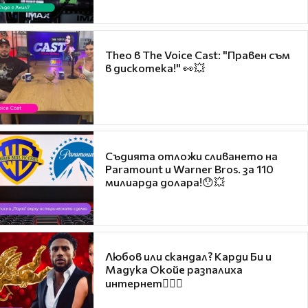
Theo в The Voice Cast: "Правен съм
в дискотека!" 👀💥
Съдията отложи сливането на
Paramount и Warner Bros. за 110
милиарда долара!😯💥
Любов или скандал? Карди Би и
Мадука Окойе разпалиха
интернет❤️‍🔥🔥