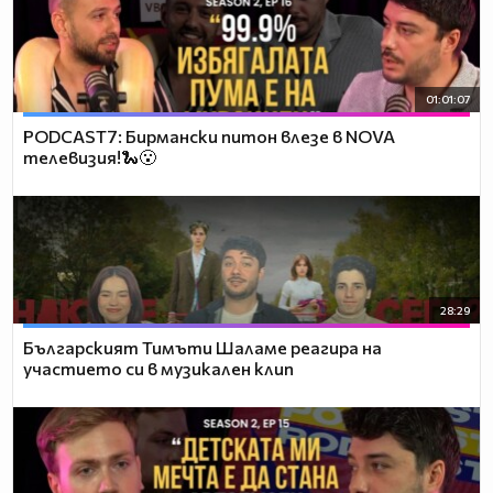
01:01:07
PODCAST7: Бирмански питон влезе в NOVA
телевизия!🐍😮
28:29
Българският Тимъти Шаламе реагира на
участието си в музикален клип