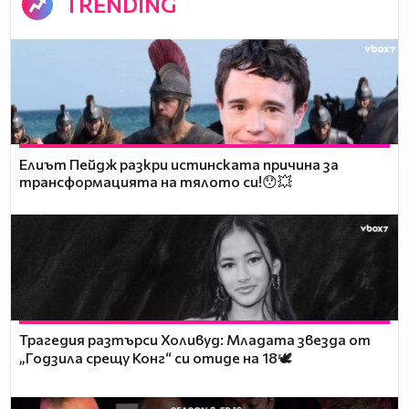
TRENDING
Елиът Пейдж разкри истинската причина за
трансформацията на тялото си!😯💥
Трагедия разтърси Холивуд: Младата звезда от
„Годзила срещу Конг“ си отиде на 18🕊️