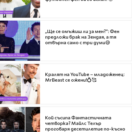
„Ще се омъжиш ли за мен?“: Фен
предложи брак на Зендая, а тя
отвърна само с три думи😅
Кралят на YouTube – младоженец:
MrBeast се ожени!💍🥰
Кой съсипа Фантастичната
четворка? Майлс Телър
проговаря десетилетие по-късно