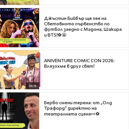
Джъстин Бийбър ще пее на
Световното първенство по
футбол заедно с Мадона, Шакира
и BTS!⚽🤩
ANIVENTURE COMIC CON 2026:
Влязохме в друг свят!
08:16
Бербо смени терена: от „Олд
Трафорд“ директно на
театралната сцена👀⚽