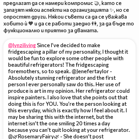
предлагат да се намери компромис 🤝, като се
запазят някои аспекти на организацията ✨, но се
опростят други. Някои съвети са да се уважава
хобито ѝ 🧡 и да се работи заедно 👫, за да бъде то
функционално и приятно за двамата.
@lynziliving
Since I’ve decided to make
fridgescaping a pillar of my personality, I thought it
would be fun to explore some other people with
beautiful refrigerators! The fridgescaping
foremothers, so to speak. @Jenefertaylor -
Absolutely stunning refrigerator and the first
person I ever personally saw do this. Her use of
produce is art in my opinion. Her refrigerator could
inspire painters. I also love that she points out that
doing this is for YOU. You’re the person looking at
this everyday, which is exactly how I feel about it. I
may be sharing this with the internet, but the
internet isn’t the one smiling 20 times a day
because you can’t quit looking at your refrigerator.
@🌿RosemaryFairy🌿 - She doesn’t post