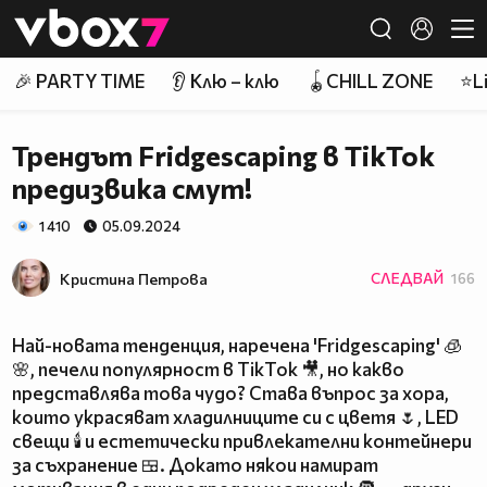
Member of
👾
🎉 PARTY TIME
👂 Клю – клю
🪀CHILL ZONE
⭐Li
Трендът Fridgescaping в TikTok
предизвика смут!
1 410
05.09.2024
Кристина Петрова
СЛЕДВАЙ
166
Най-новата тенденция, наречена 'Fridgescaping' 🧊
🌸, печели популярност в TikTok 🎥, но какво
представлява това чудо? Става въпрос за хора,
които украсяват хладилниците си с цветя 🌷, LED
свещи 🕯️ и естетически привлекателни контейнери
за съхранение 🍱. Докато някои намират