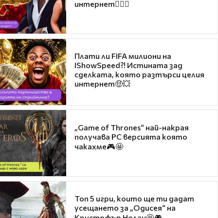
интернет❤️‍🔥🔥
Плати ли FIFA милиони на
IShowSpeed?! Истината зад
сделката, която разтърси целия
интернет🤑💥
„Game of Thrones“ най-накрая
получава PC версията която
чакахме🎮🤩
Топ 5 игри, които ще ти дадат
усещането за „Одисея“ на
Кристофър Нолан🤩🎮