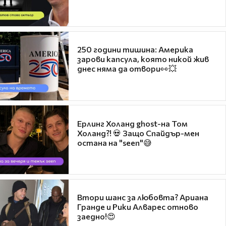
250 години тишина: Америка
зарови капсула, която никой жив
днес няма да отвори👀💥
Ерлинг Холанд ghost-на Том
Холанд?! 💀 Защо Спайдър-мен
остана на "seen"😅
Втори шанс за любовта? Ариана
Гранде и Рики Алварес отново
заедно!😍