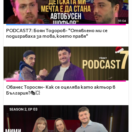
55:04
PODCAST7: ‪Боян Тодоров- "Отявлено ми се
подиграваха за това, което правя"
Ованес Торосян- Как се оцелява като актьор в
България?🎭💥