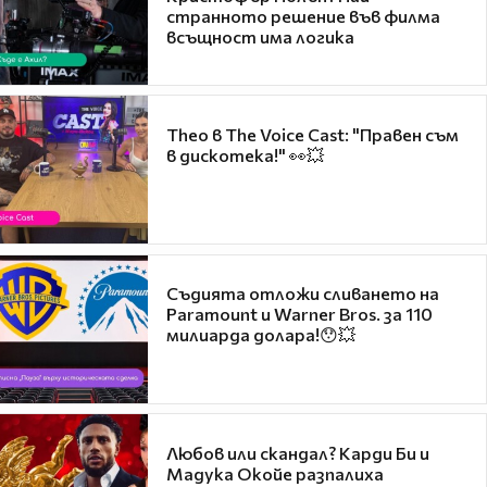
странното решение във филма
всъщност има логика
Theo в The Voice Cast: "Правен съм
в дискотека!" 👀💥
Съдията отложи сливането на
Paramount и Warner Bros. за 110
милиарда долара!😯💥
Любов или скандал? Карди Би и
Мадука Окойе разпалиха