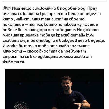
🤩👉Има нещо символично в подобен ход. През
цялата си кариера Григор често беше определян
като „най-стилния тенисист“ на своето
поколение — титла, която понякога му носеше
повече внимание дори от победите. Но докато
мнозина приемаха това за красив детайл към
славата му, той очевидно е виждал в него бъдеще.
И може би точно това отличава големите
личности — способността да превърнат
страстта си в следващата голяма глава от
живота си.