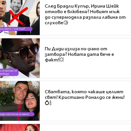
След Брадли Купър, Ирина Шейк
отново е влюбена? Новият мъж
до супермодела разпали лавина от
слухове🧐
Пи Диди излиза по-рано от
затвора? Новата дата вече е
факт!💥
Сватбата, която чакаше целият
свят! Кристиано Роналдо се жени!
💍🍾