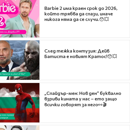
Barbie 2 има краен срок до 2026,
който трябва да спази, иначе
никога няма да се случи.😯💥
След тежка контузия: Дейв
Батиста е новият Кратос!😯💥
„Спайдър-мен: Нов ден“ буквално
взриви кината у нас – ето защо
всички говорят за него👀🎬