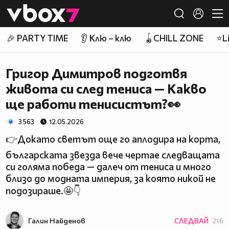
Member of
👾
🎉 PARTY TIME
👂 Клю – клю
🪀CHILL ZONE
⭐Li
Григор Димитров подготвя
живота си след тениса — Какво
ще работи тенисистът?👀
3 563
12.05.2026
👉Докато светът още го аплодира на корта,
българската звезда вече чертае следващата
си голяма победа — далеч от тениса и много
близо до модната империя, за която никой не
подозираше.🤩👇
Галин Найденов
СЛЕДВАЙ
216