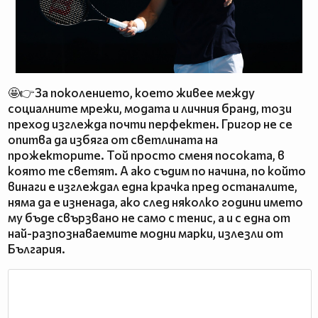
🤩👉За поколението, което живее между
социалните мрежи, модата и личния бранд, този
преход изглежда почти перфектен. Григор не се
опитва да избяга от светлината на
прожекторите. Той просто сменя посоката, в
която те светят. А ако съдим по начина, по който
винаги е изглеждал една крачка пред останалите,
няма да е изненада, ако след няколко години името
му бъде свързвано не само с тенис, а и с една от
най-разпознаваемите модни марки, излезли от
България.