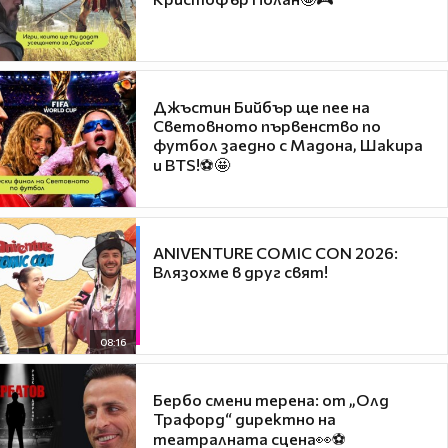
Джъстин Бийбър ще пее на
Световното първенство по
футбол заедно с Мадона, Шакира
и BTS!⚽🤩
ANIVENTURE COMIC CON 2026:
Влязохме в друг свят!
08:16
Бербо смени терена: от „Олд
Трафорд“ директно на
театралната сцена👀⚽