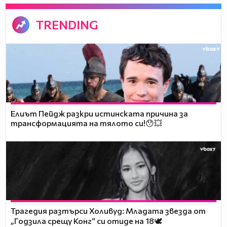
TRENDING
Елиът Пейдж разкри истинската причина за
трансформацията на тялото си!😯💥
Трагедия разтърси Холивуд: Младата звезда от
„Годзила срещу Конг“ си отиде на 18🕊️