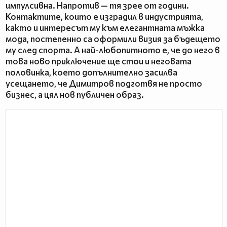
импулсивна. Напротив — тя зрее от години.
Контактите, които е изградил в индустрията,
както и интересът му към елегантната мъжка
мода, постепенно са оформили визия за бъдещето
му след спорта. А най-любопитното е, че до него в
това ново приключение ще стои и неговата
половинка, което допълнително засилва
усещането, че Димитров подготвя не просто
бизнес, а цял нов публичен образ.