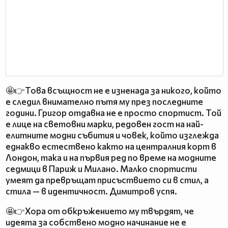
🤩👉Това всъщност не е изненада за никого, който
е следил внимателно пътя му през последните
години. Григор отдавна не е просто спортист. Той
е лице на световни марки, редовен гост на най-
елитните модни събития и човек, който изглежда
еднакво естествено както на централния корт в
Лондон, така и на първия ред по време на модните
седмици в Париж и Милано. Малко спортисти
умеят да превръщат присъствието си в стил, а
стилa — в идентичност. Димитров успя.
🤩👉Хора от обкръжението му твърдят, че
идеята за собствено модно начинание не е