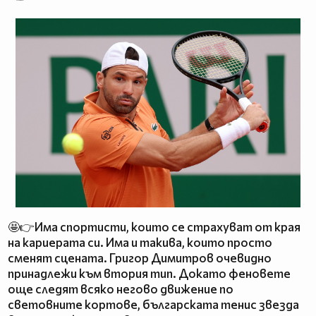
🤩👉Има спортисти, които се страхуват от края
на кариерата си. Има и такива, които просто
сменят сцената. Григор Димитров очевидно
принадлежи към втория тип. Докато феновете
още следят всяко негово движение по
световните кортове, българската тенис звезда