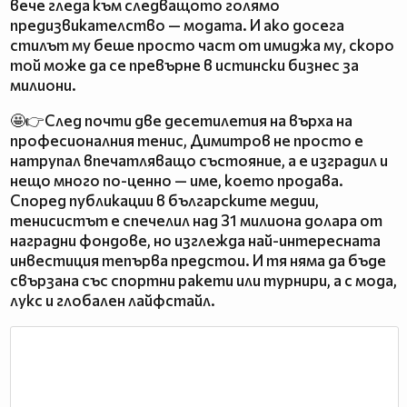
вече гледа към следващото голямо
предизвикателство — модата. И ако досега
стилът му беше просто част от имиджа му, скоро
той може да се превърне в истински бизнес за
милиони.
🤩👉След почти две десетилетия на върха на
професионалния тенис, Димитров не просто е
натрупал впечатляващо състояние, а е изградил и
нещо много по-ценно — име, което продава.
Според публикации в българските медии,
тенисистът е спечелил над 31 милиона долара от
наградни фондове, но изглежда най-интересната
инвестиция тепърва предстои. И тя няма да бъде
свързана със спортни ракети или турнири, а с мода,
лукс и глобален лайфстайл.