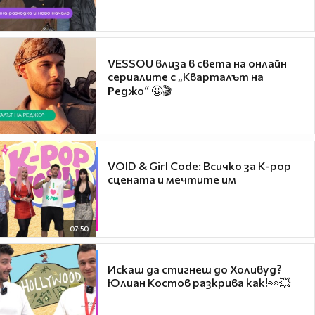
VESSOU влиза в света на онлайн
сериалите с „Кварталът на
Реджо“ 🤩🎬
VOID & Girl Code: Всичко за K-pop
сцената и мечтите им
07:50
Искаш да стигнеш до Холивуд?
Юлиан Костов разкрива как!👀💥