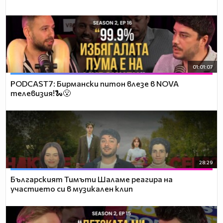
01:01:07
PODCAST7: Бирмански питон влезе в NOVA
телевизия!🐍😮
28:29
Българският Тимъти Шаламе реагира на
участието си в музикален клип