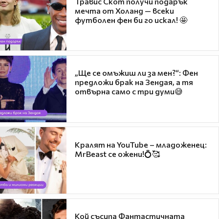
Травис Скот получи подарък
мечта от Холанд — всеки
футболен фен би го искал! 🤩
„Ще се омъжиш ли за мен?“: Фен
предложи брак на Зендая, а тя
отвърна само с три думи😅
Кралят на YouTube – младоженец:
MrBeast се ожени!💍🥰
Кой съсипа Фантастичната