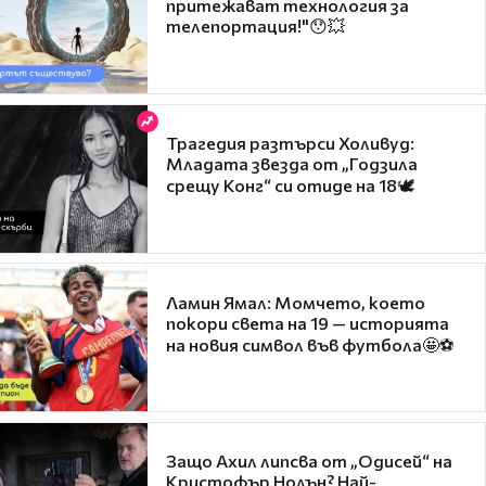
притежават технология за
телепортация!"😯💥
Трагедия разтърси Холивуд:
Младата звезда от „Годзила
срещу Конг“ си отиде на 18🕊️
Ламин Ямал: Момчето, което
покори света на 19 — историята
на новия символ във футбола🤩⚽
Защо Ахил липсва от „Одисей“ на
Кристофър Нолън? Най-