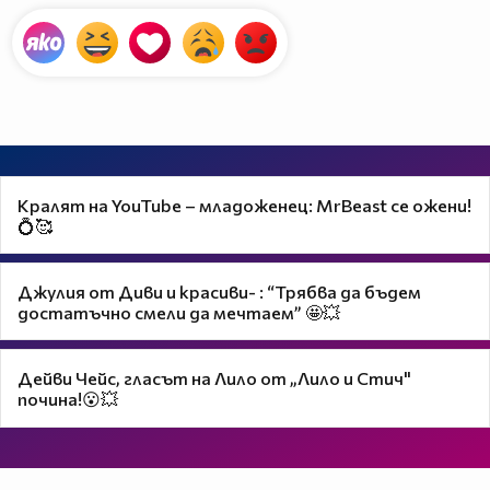
Кралят на YouTube – младоженец: MrBeast се ожени!
💍🥰
Джулия от Диви и красиви- : “Трябва да бъдем
достатъчно смели да мечтаем” 🤩💥
Дейви Чейс, гласът на Лило от „Лило и Стич"
почина!😮💥