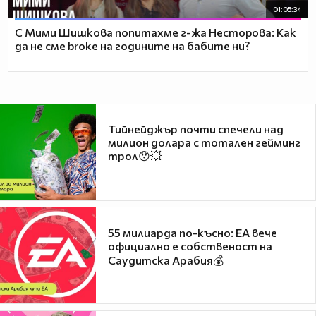
01:05:34
С Мими Шишкова попитахме г-жа Несторова: Как
да не сме broke на годините на бабите ни?
Тийнейджър почти спечели над
милион долара с тотален гейминг
трол😯💥
55 милиарда по-късно: EA вече
официално е собственост на
Саудитска Арабия💰