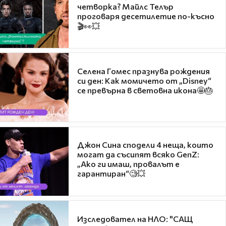
четворка? Майлс Телър
проговаря десетилетие по-късно
🎬👀💥
Селена Гомес празнува рождения
си ден: Как момичето от „Disney“
се превърна в световна икона🤩🎂
Джон Сина сподели 4 неща, които
могат да съсипят всяко GenZ:
„Ако ги имаш, провалът е
гарантиран“🧐💥
Изследовател на НЛО: "САЩ