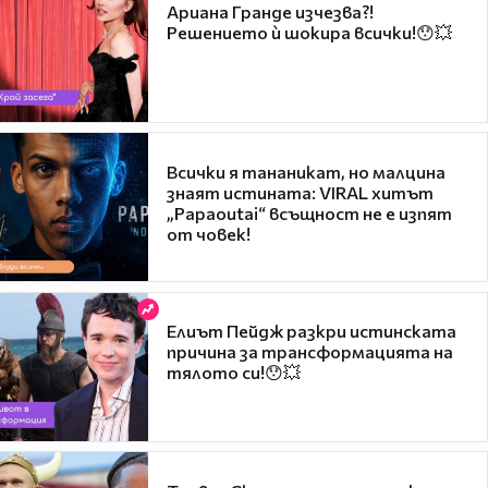
Ариана Гранде изчезва?!
Решението ѝ шокира всички!😯💥
Всички я тананикат, но малцина
знаят истината: VIRAL хитът
„Papaoutai“ всъщност не е изпят
от човек!
Елиът Пейдж разкри истинската
причина за трансформацията на
тялото си!😯💥