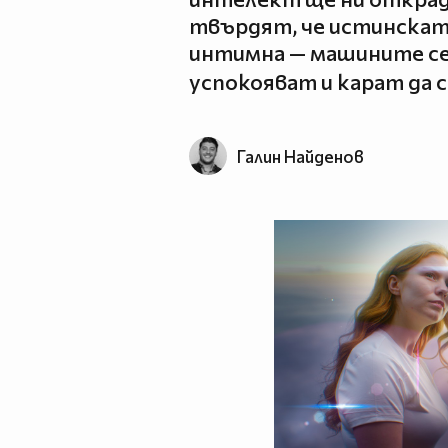
твърдят, че истинската
интимна — машините се 
успокояват и карат да с
Галин Найденов