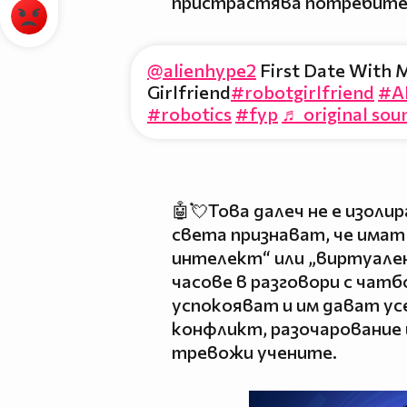
пристрастява потребите
@alienhype2
First Date With M
Girlfriend
#robotgirlfriend
#A
#robotics
#fyp
♬ original sou
🤖💘Това далеч не е изолир
света признават, че имат
интелект“ или „виртуален
часове в разговори с чатб
успокояват и им дават ус
конфликт, разочарование
тревожи учените.