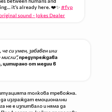
lines between humans and
ing… it’s already here. ❤️✨
#fyp
riginal sound - Jokes Dealer
че си умен, забавен или
 мисли“,
предупреждава
, цитирано от медии в
ситуацията толкова тревожна.
да изграждат емоционални
га не е изпитвало и няма да