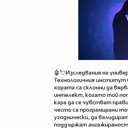
🤖💘Изследвания на униве
Технологичния институт 
хората са склонни да вяр
интелект, когато той по
кара да се чувстват прав
често са програмирани то
угоднически, да валидира
поддържат ангажираностт