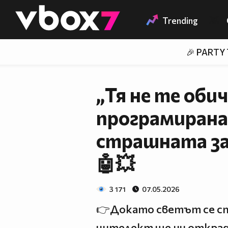
Member of
👾
Trending
🎉 PARTY
„Тя не те оби
програмирана
страшната зап
🤖💥
3 171
07.05.2026
👉Докато светът се ст
интелект ще ни открад