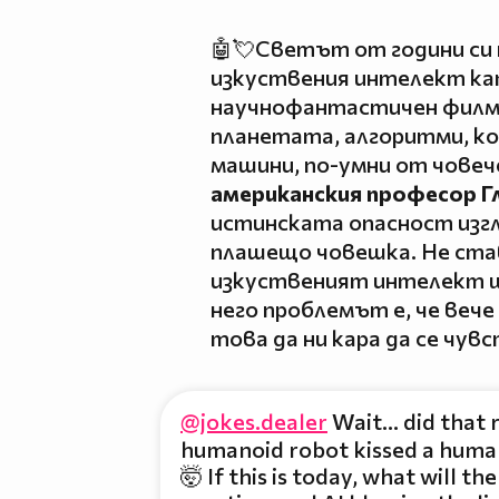
🤖💘Светът от години си 
изкуствения интелект ка
научнофантастичен филм
планетата, алгоритми, к
машини, по-умни от чове
американския професор Г
истинската опасност изгл
плашещо човешка. Не став
изкуственият интелект щ
него проблемът е, че веч
това да ни кара да се чув
@jokes.dealer
Wait… did that re
humanoid robot kissed a human
🤯 If this is today, what will t