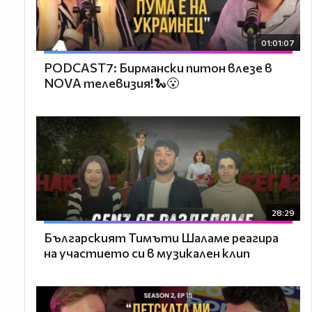
01:01:07
PODCAST7: Бирмански питон влезе в
NOVA телевизия!🐍😮
28:29
Българският Тимъти Шаламе реагира
на участието си в музикален клип