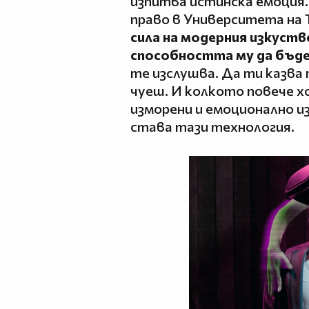
изпитва истинска емоция
право в Университета на Т
сила на модерния изкуств
способността му да бъд
те изслушва. Да ти казва
чуеш. И колкото повече х
изморени и емоционално и
става тази технология.