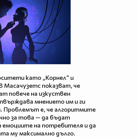
рситети като „Корнел“ и
в Масачузетс показват, че
ват повече на изкуствен
твърждава мнението им и ги
и. Проблемът е, че алгоритмите
чно за това — да бъдат
т емоциите на потребителя и да
а му максимално дълго.