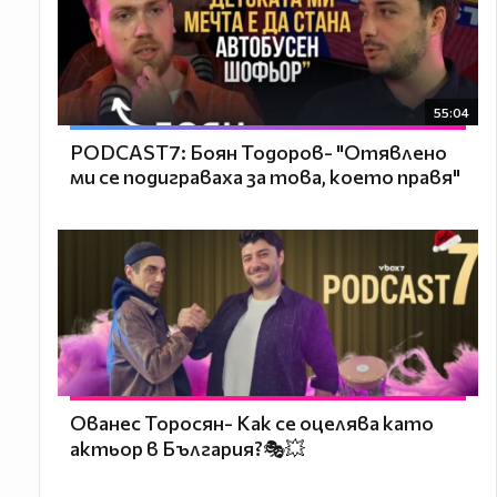
55:04
PODCAST7: ‪Боян Тодоров- "Отявлено
ми се подиграваха за това, което правя"
Ованес Торосян- Как се оцелява като
актьор в България?🎭💥