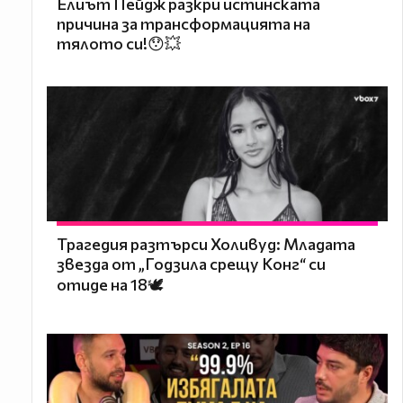
Елиът Пейдж разкри истинската
причина за трансформацията на
тялото си!😯💥
Трагедия разтърси Холивуд: Младата
звезда от „Годзила срещу Конг“ си
отиде на 18🕊️