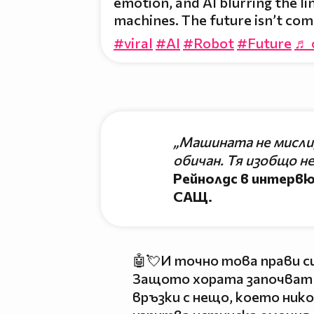
emotion, and AI blurring the 
machines. The future isn’t com
#viral
#AI
#Robot
#Future
♬ o
„Машината не мисли, 
обичан. Тя изобщо не
Рейнолдс в интервю
САЩ.
🤖💘И точно това прави 
Защото хората започват 
връзки с нещо, което нико