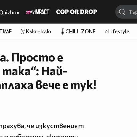
Quizbox
 TIME
👂 Клю – клю
🪀CHILL ZONE
⭐Lifestyle
ча. Просто е
 така“: Най-
лаха вече е тук!
рахува, че изкуственият
не работата, експерти