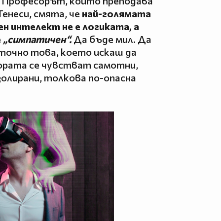
. Професорът, който преподава
енеси, смята, че
най-голямата
ен интелект не е логиката, а
е
„симпатичен“.
Да бъде мил. Да
 точно това, което искаш да
ората се чувстват самотни,
золирани, толкова по-опасна