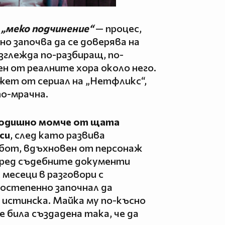
а
„меко подчинение“
— процес,
о започва да се доверява на
глежда по-разбиращ, по-
н от реалните хора около него.
жет от сериал на „Нетфликс“,
по-мрачна.
-годишно момче от щата
си
, след като развива
тбот, вдъхновен от персонаж
оред съдебните документи
месеци в разговори с
остепенно започнал да
истинска. Майка му по-късно
 била създадена така, че да