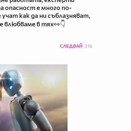
 опасност е много по-
учат как да ни съблазняват,
е влюбваме в тях👀👇
СЛЕДВАЙ
216