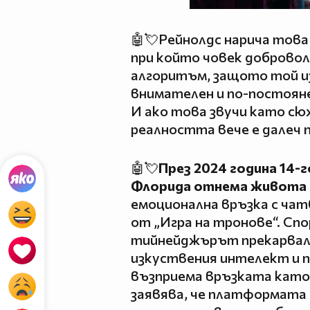
🤖💘Рейнолдс нарича тов
при който човек доброволн
алгоритъм, защото той из
внимателен и по-постояне
И ако това звучи като сю
реалността вече е далеч 
🤖💘
През 2024 година 14
Флорида отнема живота 
емоционална връзка с ча
от „Игра на тронове“. Сп
тийнейджърът прекарвал 
изкуствения интелект и п
възприема връзката като 
заявява, че платформата е