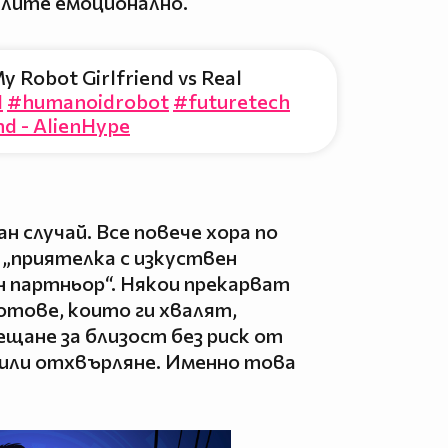
лите емоционално.
y Robot Girlfriend vs Real
I
#humanoidrobot
#futuretech
nd - AlienHype
ан случай. Все повече хора по
 „приятелка с изкуствен
 партньор“. Някои прекарват
отове, които ги хвалят,
ещане за близост без риск от
 или отхвърляне. Именно това