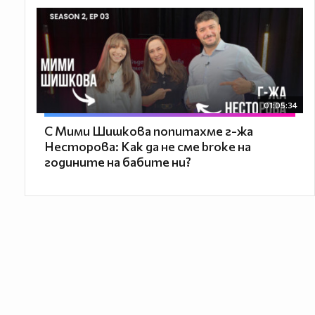
01:05:34
С Мими Шишкова попитахме г-жа
Несторова: Как да не сме broke на
годините на бабите ни?