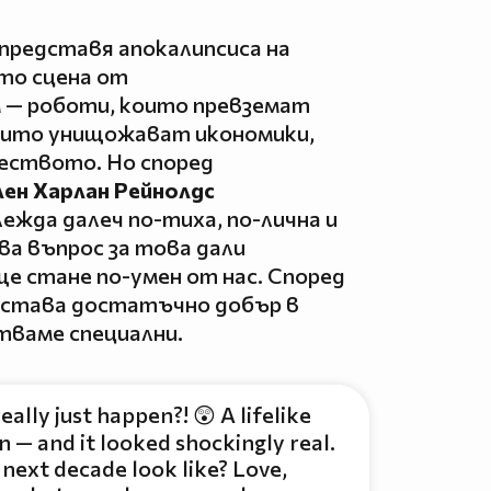
представя апокалипсиса на
то сцена от
 — роботи, които превземат
оито унищожават икономики,
чеството. Но според
лен Харлан Рейнолдс
ежда далеч по-тиха, по-лична и
а въпрос за това дали
е стане по-умен от нас. Според
е става достатъчно добър в
стваме специални.
ally just happen?! 😲 A lifelike
 — and it looked shockingly real.
he next decade look like? Love,