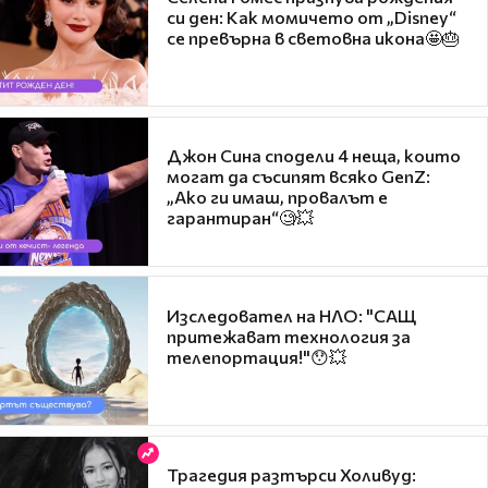
си ден: Как момичето от „Disney“
се превърна в световна икона🤩🎂
Джон Сина сподели 4 неща, които
могат да съсипят всяко GenZ:
„Ако ги имаш, провалът е
гарантиран“🧐💥
Изследовател на НЛО: "САЩ
притежават технология за
телепортация!"😯💥
Трагедия разтърси Холивуд: