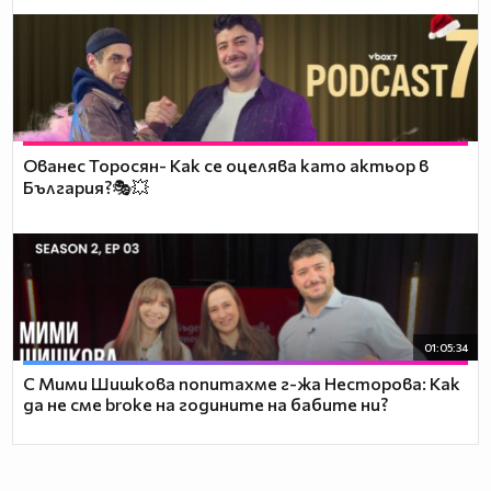
Ованес Торосян- Как се оцелява като актьор в
България?🎭💥
01:05:34
С Мими Шишкова попитахме г-жа Несторова: Как
да не сме broke на годините на бабите ни?