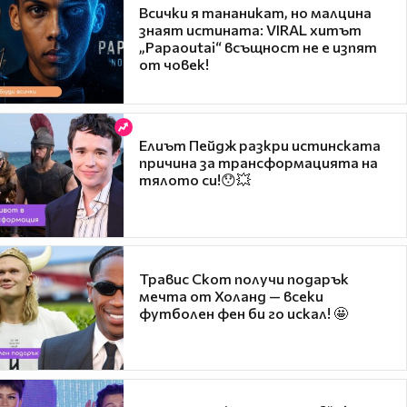
Всички я тананикат, но малцина
знаят истината: VIRAL хитът
„Papaoutai“ всъщност не е изпят
от човек!
Елиът Пейдж разкри истинската
причина за трансформацията на
тялото си!😯💥
Травис Скот получи подарък
мечта от Холанд — всеки
футболен фен би го искал! 🤩