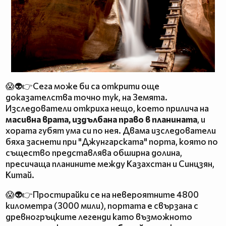
😱👽👉Сега може би са открити още
доказателства точно тук, на Земята.
Изследователи откриха нещо, което прилича на
масивна врата, издълбана право в планината
, и
хората губят ума си по нея. Двама изследователи
бяха заснети при "Джунгарската" порта, която по
същество представлява обширна долина,
пресичаща планините между Казахстан и Синцзян,
Китай.
😱👽👉Простирайки се на невероятните 4800
километра (3000 мили), портата е свързана с
древногръцките легенди като възможното