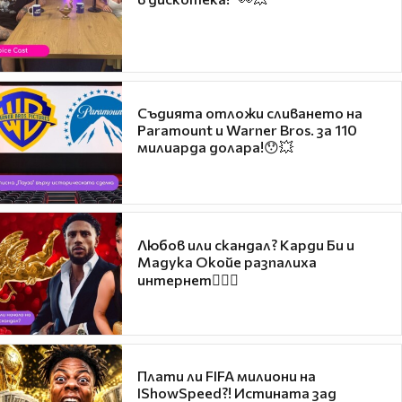
Съдията отложи сливането на
Paramount и Warner Bros. за 110
милиарда долара!😯💥
Любов или скандал? Карди Би и
Мадука Окойе разпалиха
интернет❤️‍🔥🔥
Плати ли FIFA милиони на
IShowSpeed?! Истината зад