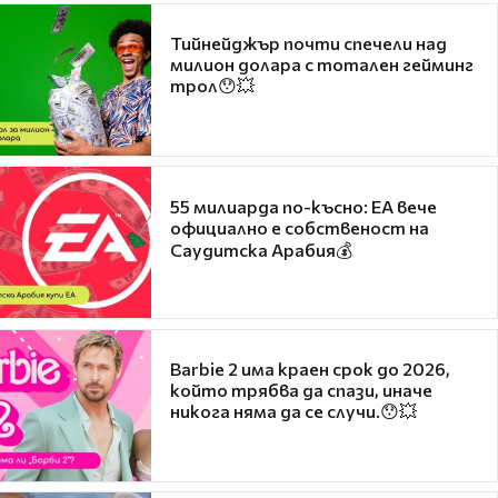
Тийнейджър почти спечели над
милион долара с тотален гейминг
трол😯💥
55 милиарда по-късно: EA вече
официално е собственост на
Саудитска Арабия💰
Barbie 2 има краен срок до 2026,
който трябва да спази, иначе
никога няма да се случи.😯💥