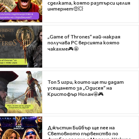
сделката, която разтърси целия
интернет🤑💥
„Game of Thrones“ най-накрая
получава PC версията която
чакахме🎮🤩
Топ 5 игри, които ще ти дадат
усещането за „Одисея“ на
Кристофър Нолан🤩🎮
Джъстин Бийбър ще пее на
Световното първенство по