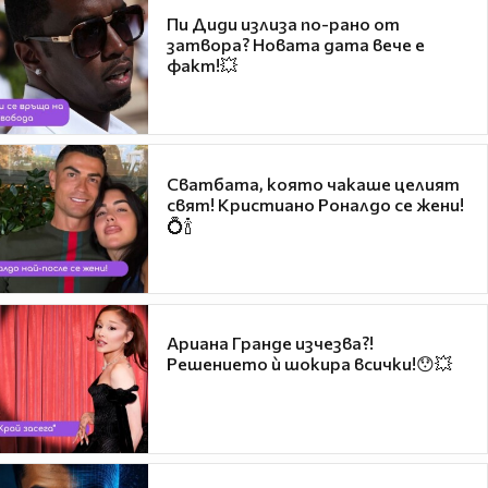
Пи Диди излиза по-рано от
затвора? Новата дата вече е
факт!💥
Сватбата, която чакаше целият
свят! Кристиано Роналдо се жени!
💍🍾
Ариана Гранде изчезва?!
Решението ѝ шокира всички!😯💥