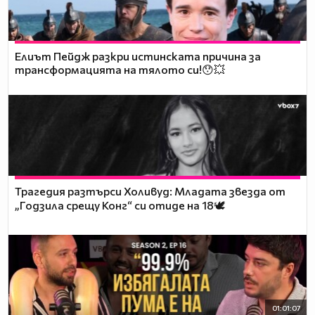
Елиът Пейдж разкри истинската причина за
трансформацията на тялото си!😯💥
Трагедия разтърси Холивуд: Младата звезда от
„Годзила срещу Конг“ си отиде на 18🕊️
01:01:07