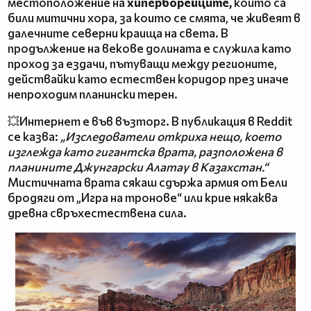
местоположение на
хиперборейците,
които са
били митични хора, за които се смята, че живеят в
далечните северни краища на света. В
продължение на векове долината е служила като
проход за ездачи, пътуващи между регионите,
действайки като естествен коридор през иначе
непроходим планински терен.
💥Интернет е във възторг. В публикация в Reddit
се казва:
„Изследователи откриха нещо, което
изглежда като гигантска врата, разположена в
планините Джунгарски Алатау в Казахстан.“
Мистичната врата сякаш сдържа армия от Бели
бродяги от „Игра на тронове“ или крие някаква
древна свръхестествена сила.