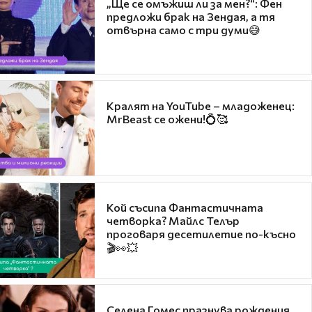
„Ще се омъжиш ли за мен?“: Фен
предложи брак на Зендая, а тя
отвърна само с три думи😅
Кралят на YouTube – младоженец:
MrBeast се ожени!💍🥰
Кой съсипа Фантастичната
четворка? Майлс Телър
проговаря десетилетие по-късно
🎬👀💥
Селена Гомес празнува рождения