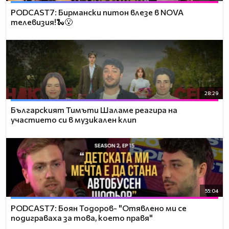
PODCAST7: Бирмански питон влезе в NOVA
телевизия!🐍😮
28:29
Българският Тимъти Шаламе реагира на
участието си в музикален клип
55:04
PODCAST7: ‪Боян Тодоров- "Отявлено ми се
подиграваха за това, което правя"