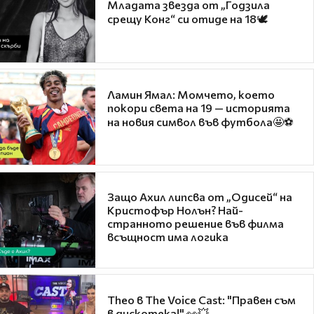
Младата звезда от „Годзила
срещу Конг“ си отиде на 18🕊️
Ламин Ямал: Момчето, което
покори света на 19 — историята
на новия символ във футбола🤩⚽
Защо Ахил липсва от „Одисей“ на
Кристофър Нолън? Най-
странното решение във филма
всъщност има логика
Theo в The Voice Cast: "Правен съм
в дискотека!" 👀💥