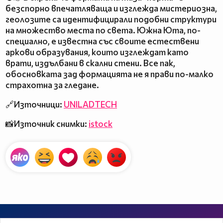
безспорно впечатляваща и изглежда мистериозна,
геолозите са идентифицирали подобни структури
на множество места по света. Южна Юта, по-
специално, е известна със своите естествени
аркови образувания, които изглеждат като
врати, издълбани в скални стени. Все пак,
обосновката зад формацията не я прави по-малко
страхотна за гледане.
🔗Източници:
UNILADTECH
📸Източник снимки:
istock