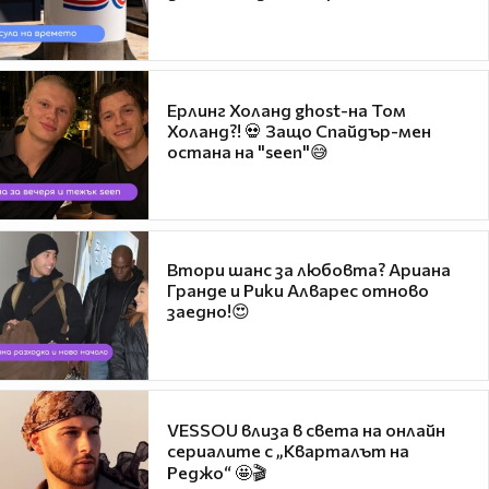
Ерлинг Холанд ghost-на Том
Холанд?! 💀 Защо Спайдър-мен
остана на "seen"😅
Втори шанс за любовта? Ариана
Гранде и Рики Алварес отново
заедно!😍
VESSOU влиза в света на онлайн
сериалите с „Кварталът на
Реджо“ 🤩🎬