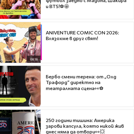
футбол заедно с Мадона, Шакира
и BTS!⚽🤩
ANIVENTURE COMIC CON 2026:
Влязохме в друг свят!
08:16
Бербо смени терена: от „Олд
Трафорд“ директно на
театралната сцена👀⚽
250 години тишина: Америка
зарови капсула, която никой жив
днес няма да отвори👀💥