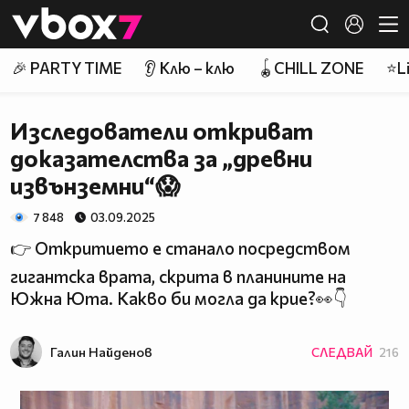
Member of
👾
🎉 PARTY TIME
👂 Клю – клю
🪀CHILL ZONE
⭐Li
Изследователи откриват
доказателства за „древни
извънземни“😱
7 848
03.09.2025
👉 Откритието е станало посредством
гигантска врата, скрита в планините на
Южна Юта. Какво би могла да крие?👀👇
Галин Найденов
СЛЕДВАЙ
216