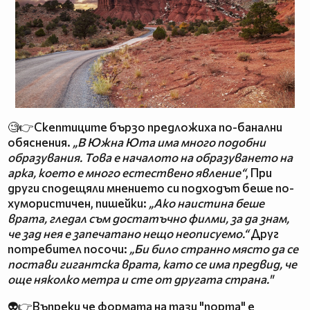
🧐👉Скептиците бързо предложиха по-банални
обяснения.
„В Южна Юта има много подобни
образувания. Това е началото на образуването на
арка, което е много естествено явление“
, При
други сподещяли мнението си подходът беше по-
хумористичен, пишейки:
„Ако наистина беше
врата, гледал съм достатъчно филми, за да знам,
че зад нея е запечатано нещо неописуемо.“
Друг
потребител посочи:
„Би било странно място да се
постави гигантска врата, като се има предвид, че
още няколко метра и сте от другата страна."
👽👉Въпреки че формата на тази "порта" е