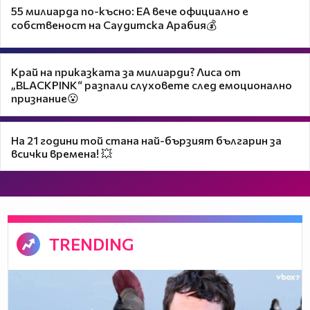
55 милиарда по-късно: EA вече официално е
собственост на Саудитска Арабия💰
Край на приказката за милиарди? Лиса от
„BLACKPINK“ разпали слуховете след емоционално
признание😮
На 21 години той стана най-бързият българин за
всички времена! 💥
TRENDING