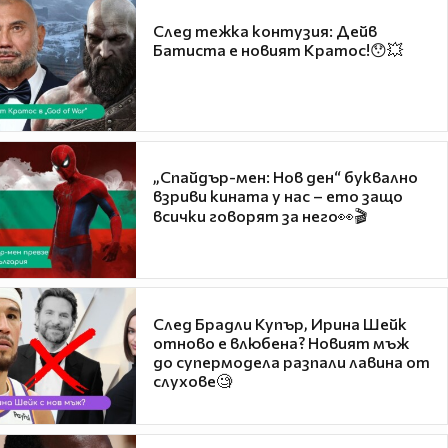
След тежка контузия: Дейв
Батиста е новият Кратос!😯💥
„Спайдър-мен: Нов ден“ буквално
взриви кината у нас – ето защо
всички говорят за него👀🎬
След Брадли Купър, Ирина Шейк
отново е влюбена? Новият мъж
до супермодела разпали лавина от
слухове🧐