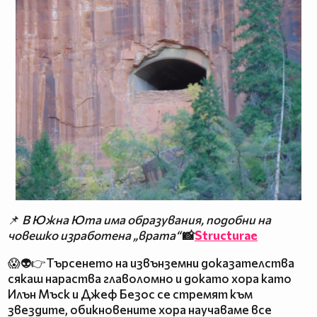
📌
В Южна Юта има образувания, подобни на
човешко изработена „врата“
📸
Structurae
😱👽👉Търсенето на извънземни доказателства
сякаш нараства главоломно и докато хора като
Илън Мъск и Джеф Безос се стремят към
звездите, обикновените хора научаваме все