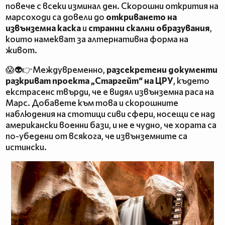
повече с всеки изминал ден. Скорошни открития на
марсоходи са довели до
откриването на
извънземна каска
и
странни скални образувания
,
които намекват за алтернативна форма на
живот.
😱👽👉Междувременно,
разсекретени документи
разкриват проекта „Старгейт“ на ЦРУ
, където
екстрасенс твърди, че е видял извънземна раса на
Марс. Добавете към това и скорошните
наблюдения на стотици сиви сфери, носещи се над
американски военни бази, и не е чудно, че хората са
по-убедени от всякога, че извънземните са
истински.