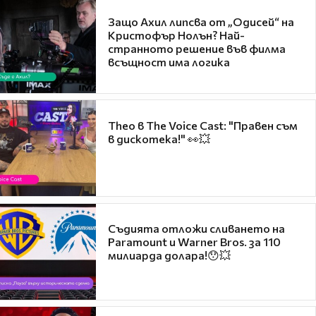
Защо Ахил липсва от „Одисей“ на
Кристофър Нолън? Най-
странното решение във филма
всъщност има логика
Theo в The Voice Cast: "Правен съм
в дискотека!" 👀💥
Съдията отложи сливането на
Paramount и Warner Bros. за 110
милиарда долара!😯💥