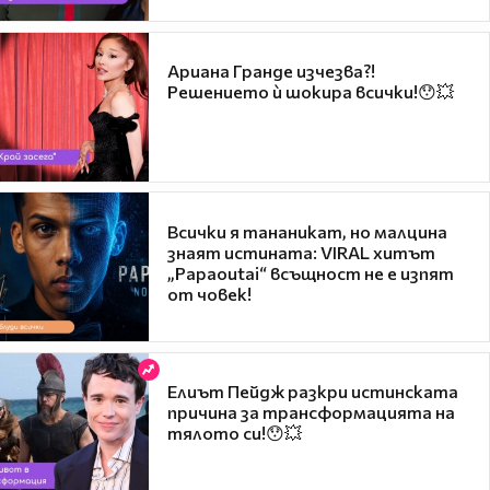
Ариана Гранде изчезва?!
Решението ѝ шокира всички!😯💥
Всички я тананикат, но малцина
знаят истината: VIRAL хитът
„Papaoutai“ всъщност не е изпят
от човек!
Елиът Пейдж разкри истинската
причина за трансформацията на
тялото си!😯💥