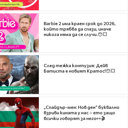
Barbie 2 има краен срок до 2026,
който трябва да спази, иначе
никога няма да се случи.😯💥
След тежка контузия: Дейв
Батиста е новият Кратос!😯💥
„Спайдър-мен: Нов ден“ буквално
взриви кината у нас – ето защо
всички говорят за него👀🎬