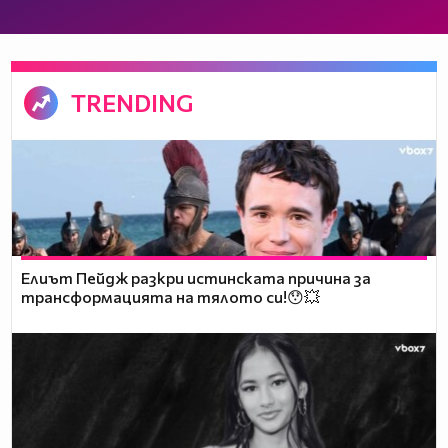
TRENDING
Елиът Пейдж разкри истинската причина за
трансформацията на тялото си!😯💥