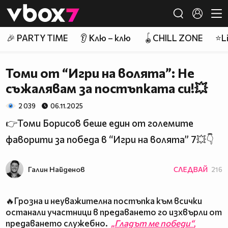
Member of
👾
🎉 PARTY TIME
👂 Клю – клю
🪀CHILL ZONE
⭐Li
Томи от “Игри на волята”: Не
съжалявам за постъпката си!💥
2 039
06.11.2025
👉Томи Борисов беше един от големите
фаворити за победа в “Игри на волята” 7💥👇
Галин Найденов
СЛЕДВАЙ
216
🔥Грозна и неуважителна постъпка към всички
останали участници в предаването го изхвърли от
предаването служебно.
„Гладът ме победи“
,