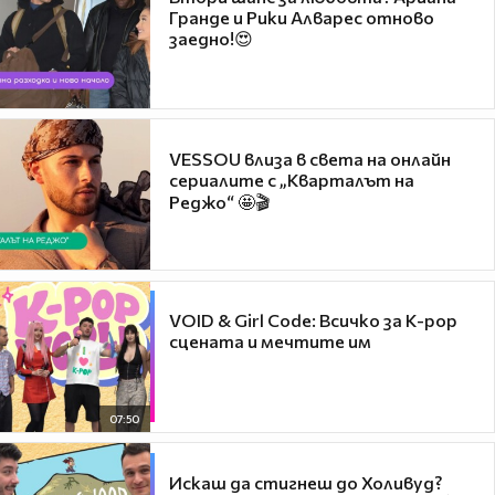
Гранде и Рики Алварес отново
заедно!😍
VESSOU влиза в света на онлайн
сериалите с „Кварталът на
Реджо“ 🤩🎬
VOID & Girl Code: Всичко за K-pop
сцената и мечтите им
07:50
Искаш да стигнеш до Холивуд?