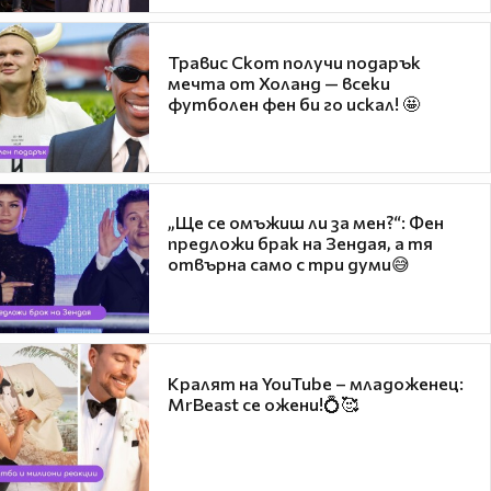
Травис Скот получи подарък
мечта от Холанд — всеки
футболен фен би го искал! 🤩
„Ще се омъжиш ли за мен?“: Фен
предложи брак на Зендая, а тя
отвърна само с три думи😅
Кралят на YouTube – младоженец:
MrBeast се ожени!💍🥰