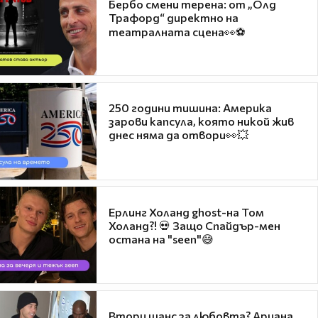
Бербо смени терена: от „Олд
Трафорд“ директно на
театралната сцена👀⚽
250 години тишина: Америка
зарови капсула, която никой жив
днес няма да отвори👀💥
Ерлинг Холанд ghost-на Том
Холанд?! 💀 Защо Спайдър-мен
остана на "seen"😅
Втори шанс за любовта? Ариана