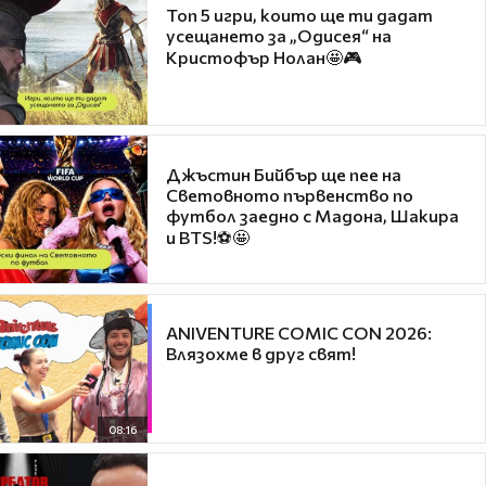
Топ 5 игри, които ще ти дадат
усещането за „Одисея“ на
Кристофър Нолан🤩🎮
Джъстин Бийбър ще пее на
Световното първенство по
футбол заедно с Мадона, Шакира
и BTS!⚽🤩
ANIVENTURE COMIC CON 2026:
Влязохме в друг свят!
08:16