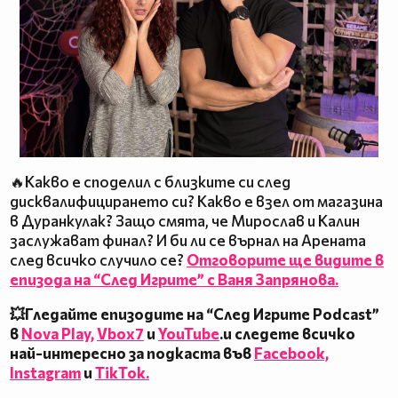
🔥Какво е споделил с близките си след
дисквалифицирането си? Какво е взел от магазина
в Дуранкулак? Защо смята, че Мирослав и Калин
заслужават финал? И би ли се върнал на Арената
след всичко случило се?
Отговорите ще видите в
епизода на “След Игрите” с Ваня Запрянова.
💥Гледайте епизодите на “След Игрите Podcast”
в
Nova Play,
Vbox7
и
YouTube
.и следете всичко
най-интересно за подкаста във
Facebook,
Instagram
и
TikTok.