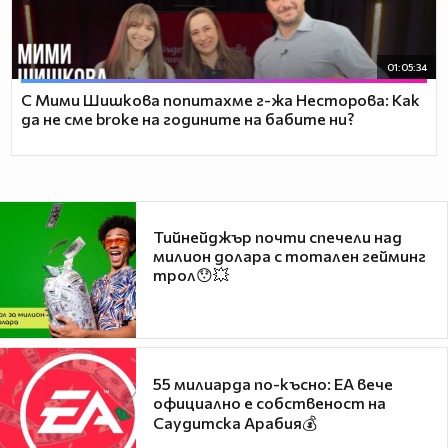
01:05:34
С Мими Шишкова попитахме г-жа Несторова: Как
да не сме broke на годините на бабите ни?
Тийнейджър почти спечели над
милион долара с тотален гейминг
трол😯💥
55 милиарда по-късно: EA вече
официално е собственост на
Саудитска Арабия💰