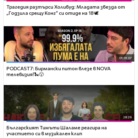
Трагедия разтърси Холивуд: Младата звезда от
„Годзила срещу Конг“ си отиде на 18🕊️
01:01:07
PODCAST7: Бирмански питон влезе в NOVA
телевизия!🐍😮
28:29
Българският Тимъти Шаламе реагира на
участието си в музикален клип