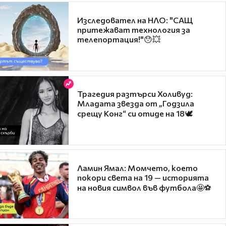
Изследовател на НЛО: "САЩ
притежават технология за
телепортация!"😯💥
Трагедия разтърси Холивуд:
Младата звезда от „Годзила
срещу Конг“ си отиде на 18🕊️
Ламин Ямал: Момчето, което
покори света на 19 — историята
на новия символ във футбола🤩⚽