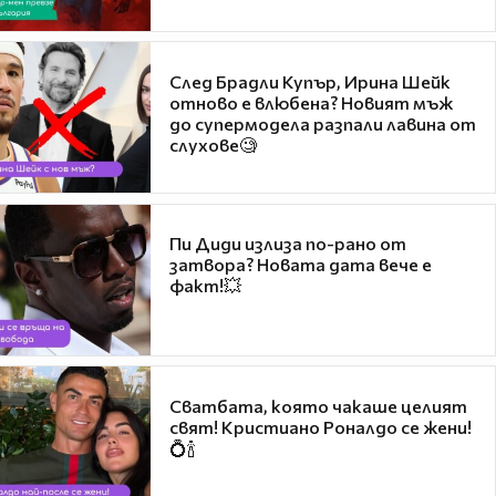
След Брадли Купър, Ирина Шейк
отново е влюбена? Новият мъж
до супермодела разпали лавина от
слухове🧐
Пи Диди излиза по-рано от
затвора? Новата дата вече е
факт!💥
Сватбата, която чакаше целият
свят! Кристиано Роналдо се жени!
💍🍾