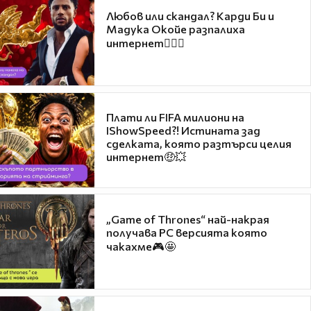
Любов или скандал? Карди Би и
Мадука Окойе разпалиха
интернет❤️‍🔥🔥
Плати ли FIFA милиони на
IShowSpeed?! Истината зад
сделката, която разтърси целия
интернет🤑💥
„Game of Thrones“ най-накрая
получава PC версията която
чакахме🎮🤩