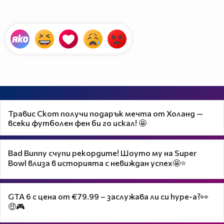
Травис Скот получи подарък мечта от Холанд —
всеки футболен фен би го искал! 🤩
Bad Bunny счупи рекордите! Шоуто му на Super
Bowl влиза в историята с невиждан успех🤩⭐
GTA 6 с цена от €79.99 – заслужава ли си hype-а?👀
🤑🎮