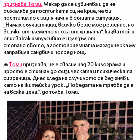
признава Томи.
Макар да се извинява и да не
съжалява за постъпката си, не крие, че би
постъпил по същия начин в същата ситуация.
„Нямах съучастници, всичко беше мое решение, но
всички от племето ядоха от храната“, казва той и
описва как импулсивно е излязъл от
стопанството, а гостоприемната магазинерка му
направила сандвичи посред нощ.
🔥
Томи
признава, че е свалил над 20 килограма и
просто е стигнал до физическата и психическата
си граница. Днес гледа на случилото се без гняв и
като на житейски урок. „Победата не трябва да е
на всяка цена.“, допълва Томи.