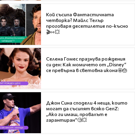
Кой съсипа Фантастичната
четворка? Майлс Телър
проговаря десетилетие по-късно
🎬👀💥
Селена Гомес празнува рождения
си ден: Как момичето от „Disney“
се превърна в световна икона🤩🎂
Джон Сина сподели 4 неща, които
могат да съсипят всяко GenZ:
„Ако ги имаш, провалът е
гарантиран“🧐💥