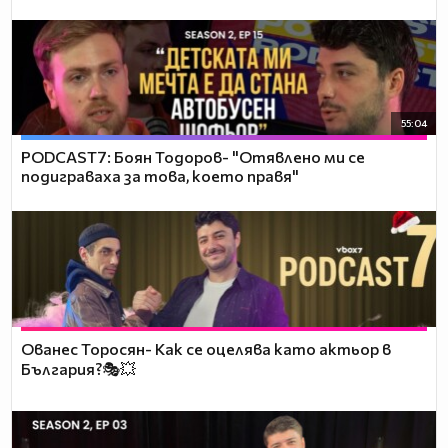
55:04
PODCAST7: ‪Боян Тодоров- "Отявлено ми се
подиграваха за това, което правя"
Ованес Торосян- Как се оцелява като актьор в
България?🎭💥