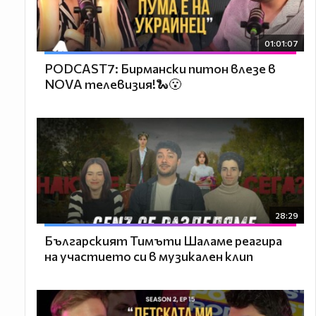
01:01:07
PODCAST7: Бирмански питон влезе в
NOVA телевизия!🐍😮
28:29
Българският Тимъти Шаламе реагира
на участието си в музикален клип