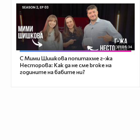
01:05:34
С Мими Шишкова попитахме г-жа
Несторова: Как да не сме broke на
годините на бабите ни?