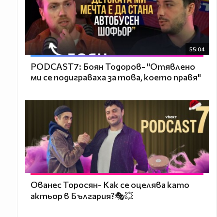
55:04
PODCAST7: ‪Боян Тодоров- "Отявлено
ми се подиграваха за това, което правя"
Ованес Торосян- Как се оцелява като
актьор в България?🎭💥