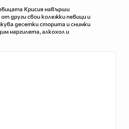
евицата Крисия навърши
 от други свои колежки певици и
икува десетки сторита и снимки
дим наргилета, алкохол и