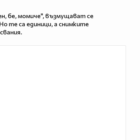
иен, бе, момиче", възмущават се
Но те са единици, а снимките
есвания.