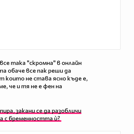
се така "скромна" в онлайн
а обаче все пак реши да
т които не става ясно къде е,
е, че и тя не е фен на
пира, закани се да разобличи
ва с бременността ѝ?