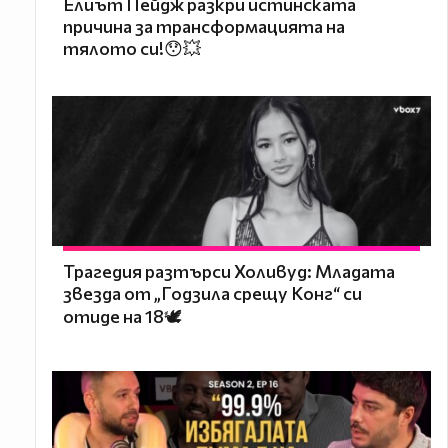
Елиът Пейдж разкри истинската
причина за трансформацията на
тялото си!😯💥
Трагедия разтърси Холивуд: Младата
звезда от „Годзила срещу Конг“ си
отиде на 18🕊️