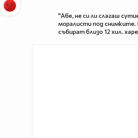
"Абе, не си ли слагаш сут
моралисти под снимките. 
събират близо 12 хил. хар