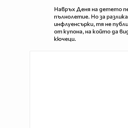
Навръх Деня на детето п
пълнолетие. Но за разлика
инфлуенсърки, тя не публ
от купона, на който да ви
кючеци.