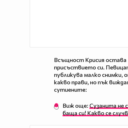
Всъщност Крисия остава в
присъствието си. Певицат
публикува малко снимки, о
какво прави, но пък виждам
сутиените:
Виж още:
Сузанита не с
баща си! Какво се случ