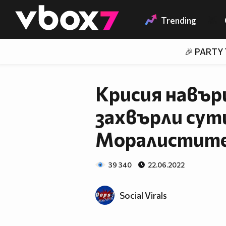
Member of
👾
Trending
🎉 PARTY
Крисия навър
захвърли сут
Моралистите
39 340
22.06.2022
Social Virals