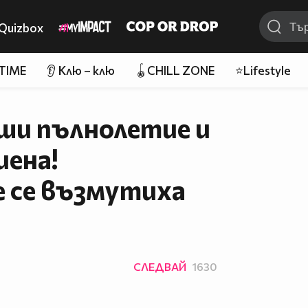
Quizbox
 TIME
👂 Клю – клю
🪀CHILL ZONE
⭐Lifestyle
ши пълнолетие и
иена!
 се възмутиха
СЛЕДВАЙ
1630