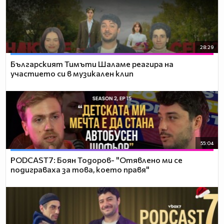
28:29
Българският Тимъти Шаламе реагира на
участието си в музикален клип
55:04
PODCAST7: ‪Боян Тодоров- "Отявлено ми се
подиграваха за това, което правя"