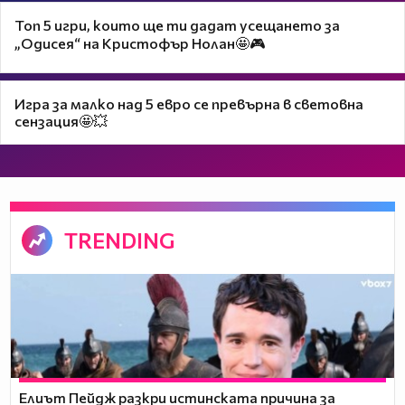
Топ 5 игри, които ще ти дадат усещането за
„Одисея“ на Кристофър Нолан🤩🎮
Игра за малко над 5 евро се превърна в световна
сензация🤩💥
TRENDING
Елиът Пейдж разкри истинската причина за