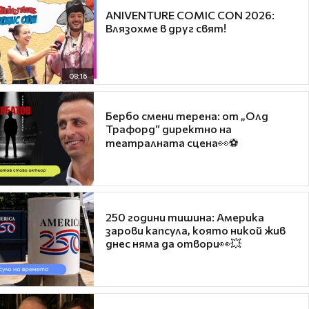
ANIVENTURE COMIC CON 2026:
Влязохме в друг свят!
08:16
Бербо смени терена: от „Олд
Трафорд“ директно на
театралната сцена👀⚽
250 години тишина: Америка
зарови капсула, която никой жив
днес няма да отвори👀💥