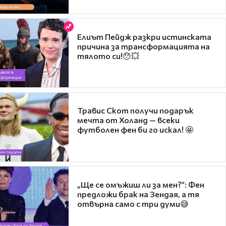
Елиът Пейдж разкри истинската
причина за трансформацията на
тялото си!😯💥
Травис Скот получи подарък
мечта от Холанд — всеки
футболен фен би го искал! 🤩
„Ще се омъжиш ли за мен?“: Фен
предложи брак на Зендая, а тя
отвърна само с три думи😅