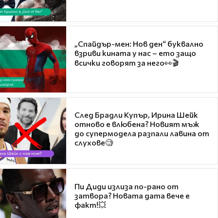
„Спайдър-мен: Нов ден“ буквално
взриви кината у нас – ето защо
всички говорят за него👀🎬
След Брадли Купър, Ирина Шейк
отново е влюбена? Новият мъж
до супермодела разпали лавина от
слухове🧐
Пи Диди излиза по-рано от
затвора? Новата дата вече е
факт!💥