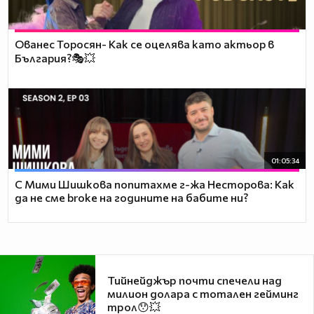
Ованес Торосян- Как се оцелява като актьор в
България?🎭💥
01:05:34
С Мими Шишкова попитахме г-жа Несторова: Как
да не сме broke на годините на бабите ни?
Тийнейджър почти спечели над
милион долара с тотален гейминг
трол😯💥