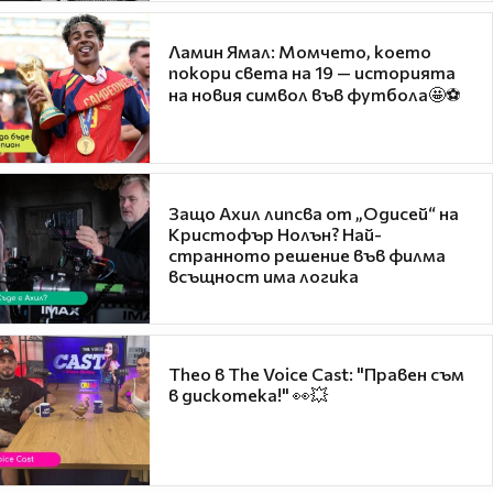
Ламин Ямал: Момчето, което
покори света на 19 — историята
на новия символ във футбола🤩⚽
Защо Ахил липсва от „Одисей“ на
Кристофър Нолън? Най-
странното решение във филма
всъщност има логика
Theo в The Voice Cast: "Правен съм
в дискотека!" 👀💥