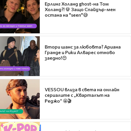
Ерлинг Холанд ghost-на Том
Холанд?! 💀 Защо Спайдър-мен
остана на "seen"😅
Втори шанс за любовта? Ариана
Гранде и Рики Алварес отново
заедно!😍
VESSOU влиза в света на онлайн
сериалите с „Кварталът на
Реджо“ 🤩🎬