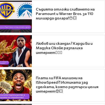
Съдията отложи сливането на
Paramount и Warner Bros. за 110
милиарда долара!😯💥
Любов или скандал? Карди Би и
Мадука Окойе разпалиха
интернет❤️‍🔥🔥
Плати ли FIFA милиони на
IShowSpeed?! Истината зад
сделката, която разтърси целия
интернет🤑💥