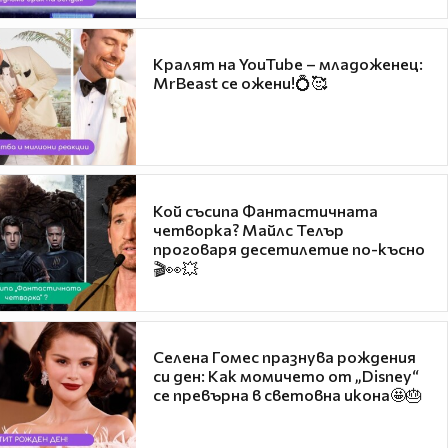
Кралят на YouTube – младоженец:
MrBeast се ожени!💍🥰
Кой съсипа Фантастичната
четворка? Майлс Телър
проговаря десетилетие по-късно
🎬👀💥
Селена Гомес празнува рождения
си ден: Как момичето от „Disney“
се превърна в световна икона🤩🎂