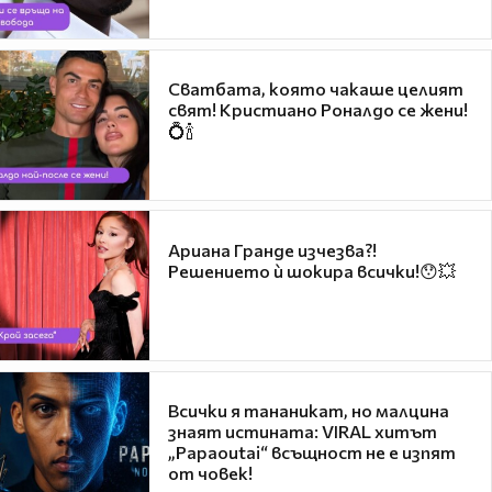
Сватбата, която чакаше целият
свят! Кристиано Роналдо се жени!
💍🍾
Ариана Гранде изчезва?!
Решението ѝ шокира всички!😯💥
Всички я тананикат, но малцина
знаят истината: VIRAL хитът
„Papaoutai“ всъщност не е изпят
от човек!