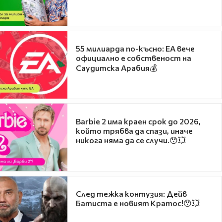
55 милиарда по-късно: EA вече
официално е собственост на
Саудитска Арабия💰
Barbie 2 има краен срок до 2026,
който трябва да спази, иначе
никога няма да се случи.😯💥
След тежка контузия: Дейв
Батиста е новият Кратос!😯💥