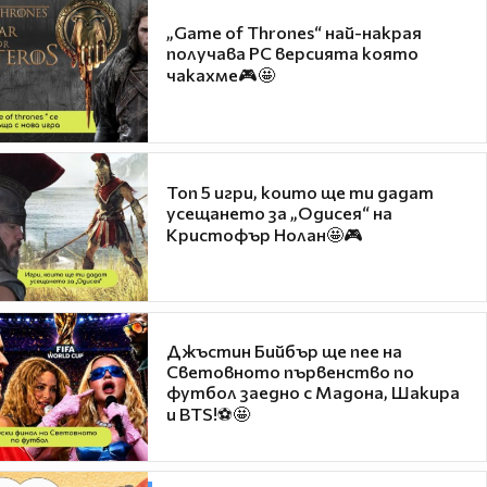
„Game of Thrones“ най-накрая
получава PC версията която
чакахме🎮🤩
Топ 5 игри, които ще ти дадат
усещането за „Одисея“ на
Кристофър Нолан🤩🎮
Джъстин Бийбър ще пее на
Световното първенство по
футбол заедно с Мадона, Шакира
и BTS!⚽🤩