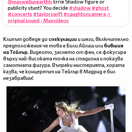
@maxwellunearthly
Errie Shadow figure or
publicity stunt? You decide
#shadow
#ghost
#concerts
#taylorswift
#caughtoncamera
♬
original sound - Maxvideos
Клипът доведе до
спекулации
и шеги, включително
предположения че това е Били Айлиш или
бившия
на Тейлър
. Видеото, заснето от фен, се фокусира
върху най-високата точка на стадиона и показва
самотната фигура. Въпреки мистерията, хората
казва, че концертът на Тейлър в Мадрид е бил
незабравим!