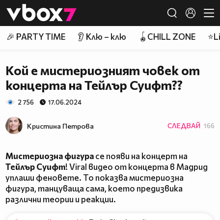
Member of
👾
🎉 PARTY TIME
👂 Клю – клю
🪀CHILL ZONE
⭐Li
Кой е мистериозният човек от
концерта на Тейлър Суифт??
2 756
17.06.2024
Кристина Петрова
СЛЕДВАЙ
166
Мистериозна фигура
се появи на концерт на
Тейлър Суифт
! Viral видео от концерта в Мадрид
уплаши феновете. То показва мистериозна
фигура, танцуваща сама, което предизвика
различни теории и реакции.