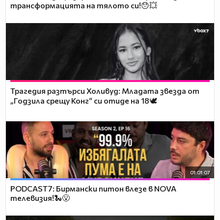
трансформацията на тялото си!😯💥
Трагедия разтърси Холивуд: Младата звезда от
„Годзила срещу Конг“ си отиде на 18🕊️
01:01:07
PODCAST7: Бирмански питон влезе в NOVA
телевизия!🐍😮