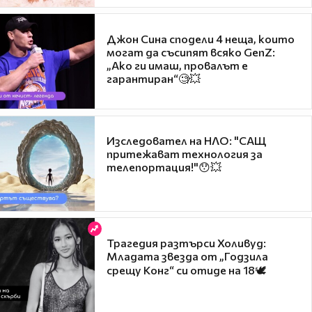
Джон Сина сподели 4 неща, които
могат да съсипят всяко GenZ:
„Ако ги имаш, провалът е
гарантиран“🧐💥
Изследовател на НЛО: "САЩ
притежават технология за
телепортация!"😯💥
Трагедия разтърси Холивуд:
Младата звезда от „Годзила
срещу Конг“ си отиде на 18🕊️