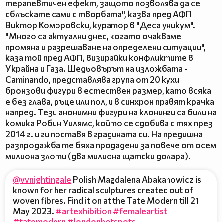
терапевтичен ефект, защото позволява да се
сблъскате сами с творбата", казва пред АФП
Виктор Коморовски, куратор в "Деса уникум".
"Много са актуални днес, когато очакваме
промяна и разрешаване на определени ситуации",
каза той пред АФП, визирайки конфликтите в
Украйна и Газа. Шедьовърът на изложбата -
Caminando, представлява група от 20 кухи
бронзови фигури в естествен размер, като всяка
е без глава, ръце или пол, и в синхрон правят крачка
напред. Тези анонимни фигури на клонинги са били на
комика Робин Уилямс, който се сдобива с тях през
2014 г. и ги поставя в градината си. На предишна
разпродажба те бяха продадени за повече от осем
милиона злоти (два милиона щатски долара).
@vvnightingale
Polish Magdalena Abakanowicz is
known for her radical sculptures created out of
woven fibres. Find it on at the Tate Modern till 21
May 2023.
#artexhibition
#femaleartist
#tatemodern
#londonhotspots