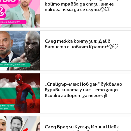
който трябва да спази, иначе
никога няма да се случи.😯💥
След тежка контузия: Дейв
Батиста е новият Кратос!😯💥
„Спайдър-мен: Нов ден“ буквално
взриви кината у нас – ето защо
всички говорят за него👀🎬
След Брадли Купър, Ирина Шейк