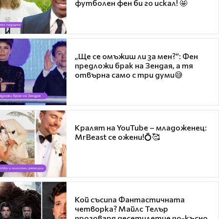
футболен фен би го искал! 🤩
„Ще се омъжиш ли за мен?“: Фен
предложи брак на Зендая, а тя
отвърна само с три думи😅
Кралят на YouTube – младоженец:
MrBeast се ожени!💍🥰
Кой съсипа Фантастичната
четворка? Майлс Телър
проговаря десетилетие по-късно