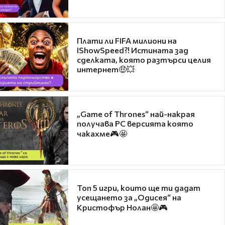
Плати ли FIFA милиони на
IShowSpeed?! Истината зад
сделката, която разтърси целия
интернет🤑💥
„Game of Thrones“ най-накрая
получава PC версията която
чакахме🎮🤩
Топ 5 игри, които ще ти дадат
усещането за „Одисея“ на
Кристофър Нолан🤩🎮