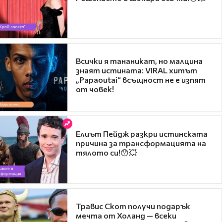
Всички я тананикат, но малцина
знаят истината: VIRAL хитът
„Papaoutai“ всъщност не е изпят
от човек!
Елиът Пейдж разкри истинската
причина за трансформацията на
тялото си!😯💥
Травис Скот получи подарък
мечта от Холанд — всеки