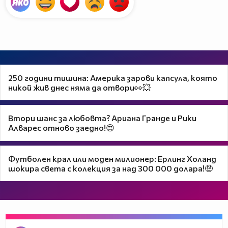
250 години тишина: Америка зарови капсула, която
никой жив днес няма да отвори👀💥
Втори шанс за любовта? Ариана Гранде и Рики
Алварес отново заедно!😍
Футболен крал или моден милионер: Ерлинг Хoланд
шокира света с колекция за над 300 000 долара!🤑