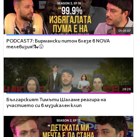
01:01:07
PODCAST7: Бирмански питон влезе в NOVA
телевизия!🐍😮
28:29
Българският Тимъти Шаламе реагира на
участието си в музикален клип