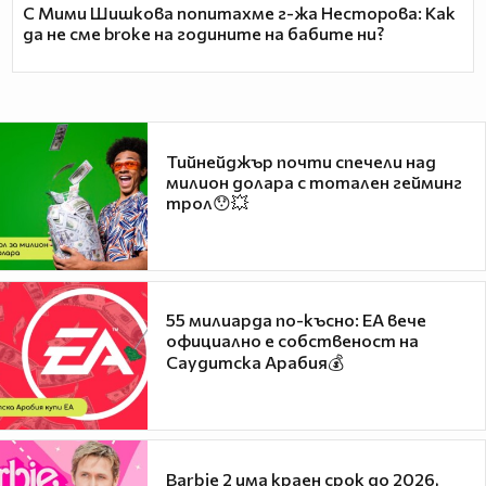
С Мими Шишкова попитахме г-жа Несторова: Как
да не сме broke на годините на бабите ни?
Тийнейджър почти спечели над
милион долара с тотален гейминг
трол😯💥
55 милиарда по-късно: EA вече
официално е собственост на
Саудитска Арабия💰
Barbie 2 има краен срок до 2026,