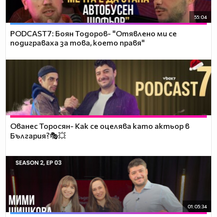
55:04
PODCAST7: ‪Боян Тодоров- "Отявлено ми се
подиграваха за това, което правя"
Ованес Торосян- Как се оцелява като актьор в
България?🎭💥
01:05:34