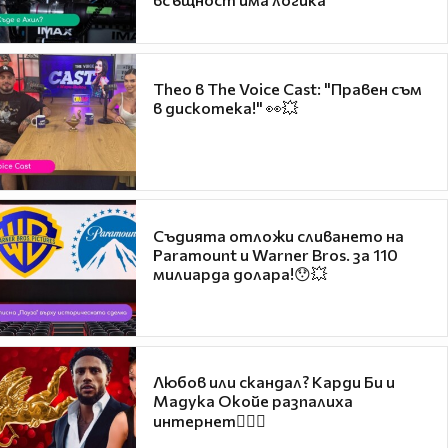
Theo в The Voice Cast: "Правен съм
в дискотека!" 👀💥
Съдията отложи сливането на
Paramount и Warner Bros. за 110
милиарда долара!😯💥
Любов или скандал? Карди Би и
Мадука Окойе разпалиха
интернет❤️‍🔥🔥