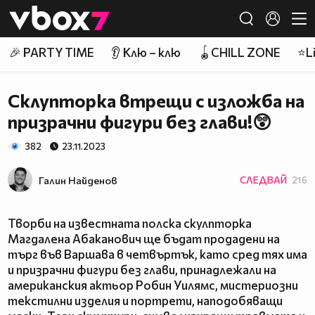
Member of
👾
🎉 PARTY TIME
👂 Клю – клю
🪀CHILL ZONE
⭐Li
Склупторка втрещи с изложба на
призрачни фигури без глави!😲
382
23.11.2023
Галин Найденов
СЛЕДВАЙ
216
Творби на известната полска скулпторка
Магдалена Абаканович ще бъдат продадени на
търг във Варшава в четвъртък, като сред тях има
и призрачни фигури без глави, принадлежали на
американския актьор Робин Уилямс, мистериозни
текстилни изделия и портрети, наподобяващи