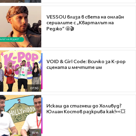
VESSOU влиза в света на онлайн
сериалите с „Кварталът на
Реджо“ 🤩🎬
VOID & Girl Code: Всичко за K-pop
сцената и мечтите им
07:50
Искаш да стигнеш до Холивуд?
Юлиан Костов разкрива как!👀💥
15:15