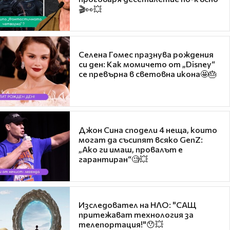
🎬👀💥
Селена Гомес празнува рождения
си ден: Как момичето от „Disney“
се превърна в световна икона🤩🎂
Джон Сина сподели 4 неща, които
могат да съсипят всяко GenZ:
„Ако ги имаш, провалът е
гарантиран“🧐💥
Изследовател на НЛО: "САЩ
притежават технология за
телепортация!"😯💥