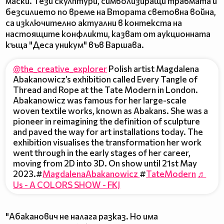
маски. Тези скулптури, символизиращи травмата и
безсилието по време на Втората световна война,
са изключително актуални в контекста на
настоящите конфликти, казват от аукционната
къща "Деса уникум" във Варшава.
@the_creative_explorer
Polish artist Magdalena
Abakanowicz’s exhibition called Every Tangle of
Thread and Rope at the Tate Modern in London.
Abakanowicz was famous for her large-scale
woven textile works, known as Abakans. She was a
pioneer in reimagining the definition of sculpture
and paved the way for art installations today. The
exhibition visualises the transformation her work
went through in the early stages of her career,
moving from 2D into 3D. On show until 21st May
2023.#
MagdalenaAbakanowicz
#
TateModern
♬
Us - A COLORS SHOW - FKJ
"Абаканович не налага разказ. Но има