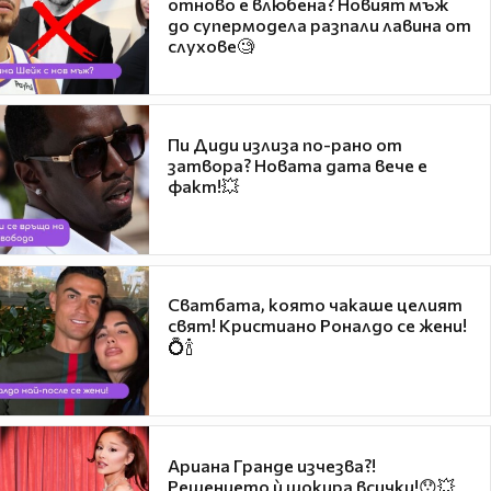
отново е влюбена? Новият мъж
до супермодела разпали лавина от
слухове🧐
Пи Диди излиза по-рано от
затвора? Новата дата вече е
факт!💥
Сватбата, която чакаше целият
свят! Кристиано Роналдо се жени!
💍🍾
Ариана Гранде изчезва?!
Решението ѝ шокира всички!😯💥