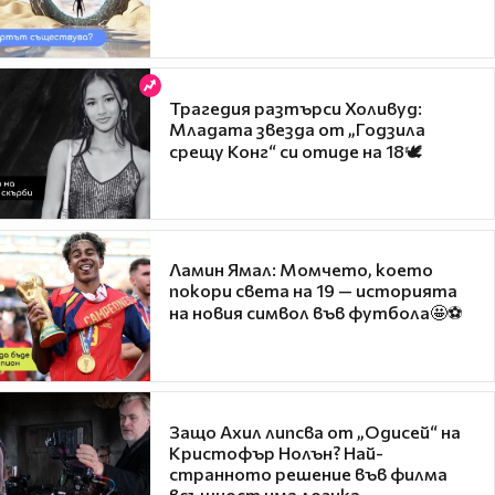
Трагедия разтърси Холивуд:
Младата звезда от „Годзила
срещу Конг“ си отиде на 18🕊️
Ламин Ямал: Момчето, което
покори света на 19 — историята
на новия символ във футбола🤩⚽
Защо Ахил липсва от „Одисей“ на
Кристофър Нолън? Най-
странното решение във филма
всъщност има логика