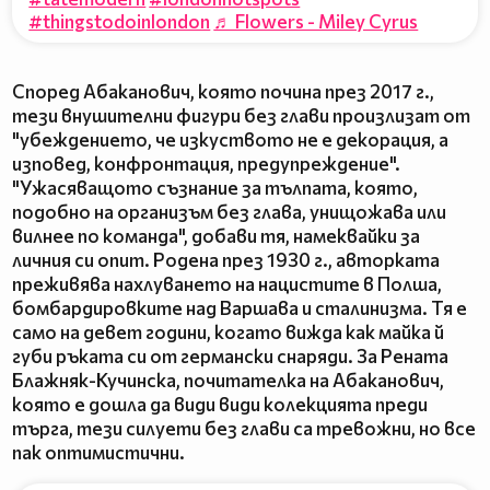
#thingstodoinlondon
♬ Flowers - Miley Cyrus
Според Абаканович, която почина през 2017 г.,
тези внушителни фигури без глави произлизат от
"убеждението, че изкуството не е декорация, а
изповед, конфронтация, предупреждение".
"Ужасяващото съзнание за тълпата, която,
подобно на организъм без глава, унищожава или
вилнее по команда", добави тя, намеквайки за
личния си опит. Родена през 1930 г., авторката
преживява нахлуването на нацистите в Полша,
бомбардировките над Варшава и сталинизма. Тя е
само на девет години, когато вижда как майка й
губи ръката си от германски снаряди. За Рената
Блажняк-Кучинска, почитателка на Абаканович,
която е дошла да види види колекцията преди
търга, тези силуети без глави са тревожни, но все
пак оптимистични.