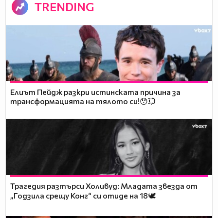
TRENDING
Елиът Пейдж разкри истинската причина за
трансформацията на тялото си!😯💥
Трагедия разтърси Холивуд: Младата звезда от
„Годзила срещу Конг“ си отиде на 18🕊️