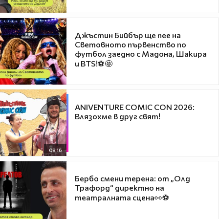
Джъстин Бийбър ще пее на
Световното първенство по
футбол заедно с Мадона, Шакира
и BTS!⚽🤩
ANIVENTURE COMIC CON 2026:
Влязохме в друг свят!
08:16
Бербо смени терена: от „Олд
Трафорд“ директно на
театралната сцена👀⚽