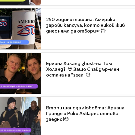
250 години тишина: Америка
зарови капсула, която никой жив
днес няма да отвори👀💥
Ерлинг Холанд ghost-на Том
Холанд?! 💀 Защо Спайдър-мен
остана на "seen"😅
Втори шанс за любовта? Ариана
Гранде и Рики Алварес отново
заедно!😍