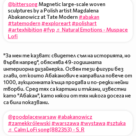
@bittersong
Magnetic large-scale woven
sculptures by a Polish artist Magdalena
Abakanowicz at Tate Modern
#abakan
#tatemodern
#exploreart
#polishart
#artexhibition
#fyp
♬ Natural Emotions - Muspace
Lofi
"За мен те казват: свидетел съм на историята, но
вървя напред", обяснява 49-годишната
интериорна дизайнерка. Освен тези фигури без
глави, от които Абаканович е направила повече от
1000, аукционната къща продава и по-редки нейни
творби. Сред тях са картини и тъкани, известни
като "Абакан", като някои от тях никога досега не
са били показвани.
@goodplacewarsaw
#abakanowicz
#zamekkrólewski
#warszawa
#wystawa
#sztuka
♬ Calm LoFi song(882353) - S_R