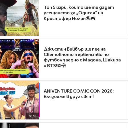
Топ 5 игри, които ще ти дадат
усещането за „Одисея“ на
Кристофър Нолан🤩🎮
Джъстин Бийбър ще пее на
Световното първенство по
футбол заедно с Мадона, Шакира
и BTS!⚽🤩
ANIVENTURE COMIC CON 2026:
Влязохме в друг свят!
08:16