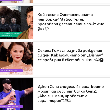
Кой съсипа Фантастичната
четворка? Майлс Телър
проговаря десетилетие по-късно
🎬👀💥
Селена Гомес празнува рождения
си ден: Как момичето от „Disney“
се превърна в световна икона🤩🎂
Джон Сина сподели 4 неща, които
могат да съсипят всяко GenZ:
„Ако ги имаш, провалът е
гарантиран“🧐💥