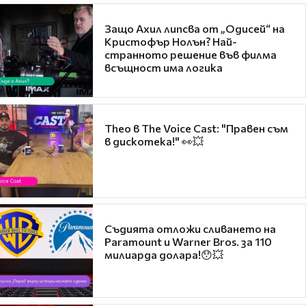
Защо Ахил липсва от „Одисей“ на
Кристофър Нолън? Най-
странното решение във филма
всъщност има логика
Theo в The Voice Cast: "Правен съм
в дискотека!" 👀💥
Съдията отложи сливането на
Paramount и Warner Bros. за 110
милиарда долара!😯💥