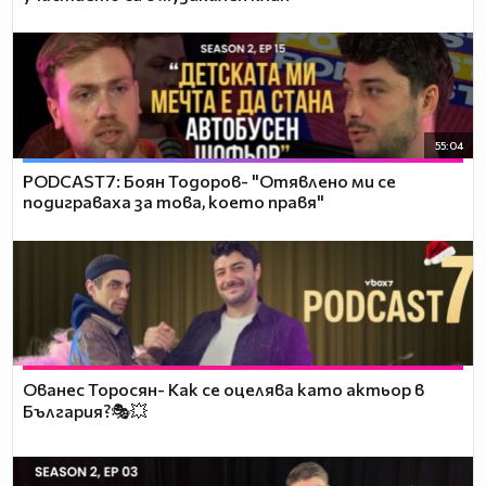
55:04
PODCAST7: ‪Боян Тодоров- "Отявлено ми се
подиграваха за това, което правя"
Ованес Торосян- Как се оцелява като актьор в
България?🎭💥