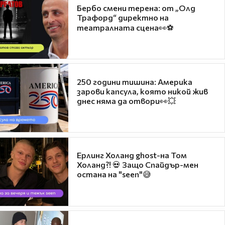
Бербо смени терена: от „Олд
Трафорд“ директно на
театралната сцена👀⚽
250 години тишина: Америка
зарови капсула, която никой жив
днес няма да отвори👀💥
Ерлинг Холанд ghost-на Том
Холанд?! 💀 Защо Спайдър-мен
остана на "seen"😅