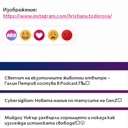
Изображение:
https://www.instagram.com/hristiana.todorova/
Светът на екзотичните животни отвътре –
Галин Петров гостува в Podcast7🐍💥
Cybersigilism: Новата мания по татусите на GenZ💥
Мийдоу Уокър захвърли горнището и показа как
изглежда истинската свобода!💥😮