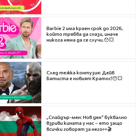
Barbie 2 има краен срок до 2026,
който трябва да спази, иначе
никога няма да се случи.😯💥
След тежка контузия: Дейв
Батиста е новият Кратос!😯💥
„Спайдър-мен: Нов ден“ буквално
взриви кината у нас – ето защо
всички говорят за него👀🎬