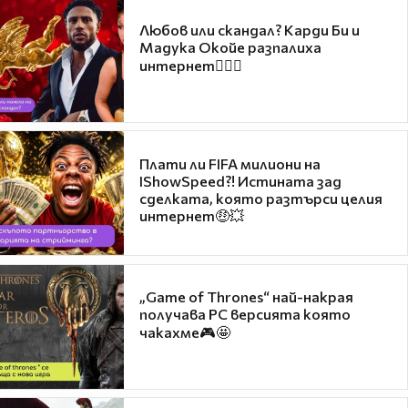
Любов или скандал? Карди Би и
Мадука Окойе разпалиха
интернет❤️‍🔥🔥
Плати ли FIFA милиони на
IShowSpeed?! Истината зад
сделката, която разтърси целия
интернет🤑💥
„Game of Thrones“ най-накрая
получава PC версията която
чакахме🎮🤩