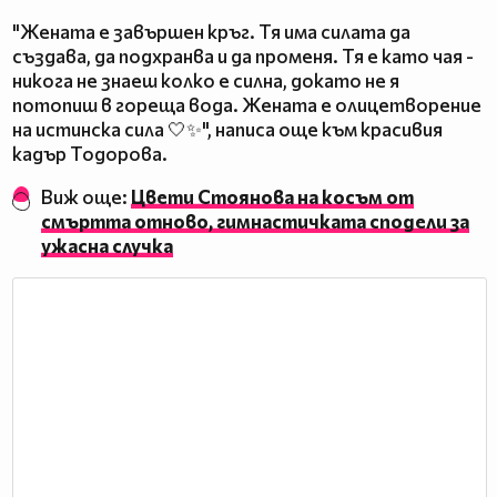
"Жената е завършен кръг. Тя има силата да
създава, да подхранва и да променя. Тя е като чая -
никога не знаеш колко е силна, докато не я
потопиш в гореща вода. Жената е олицетворение
на истинска сила 🤍✨", написа още към красивия
кадър Тодорова.
Виж още:
Цвети Стоянова на косъм от
смъртта отново, гимнастичката сподели за
ужасна случка