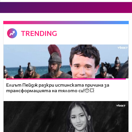
TRENDING
Елиът Пейдж разкри истинската причина за
трансформацията на тялото си!😯💥