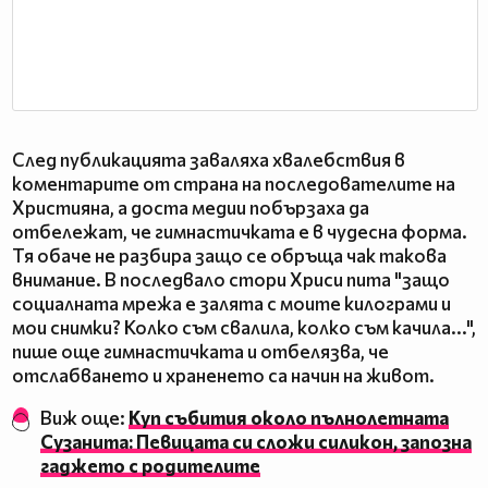
След публикацията заваляха хвалебствия в
коментарите от страна на последователите на
Християна, а доста медии побързаха да
отбележат, че гимнастичката е в чудесна форма.
Тя обаче не разбира защо се обръща чак такова
внимание. В последвало стори Хриси пита "защо
социалната мрежа е залята с моите килограми и
мои снимки? Колко съм свалила, колко съм качила...",
пише още гимнастичката и отбелязва, че
отслабването и храненето са начин на живот.
Виж още:
Куп събития около пълнолетната
Сузанита: Певицата си сложи силикон, запозна
гаджето с родителите