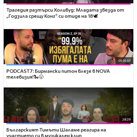
Трагедия разтърси Холивуд: Младата звезда от
„Годзила срещу Конг“ си отиде на 18🕊️
01:01:07
PODCAST7: Бирмански питон влезе в NOVA
телевизия!🐍😮
28:29
Българският Тимъти Шаламе реагира на
участието си в музикален клип