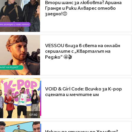
Втори шанс за любовта? Ариана
Гранде и Рики Алварес отново
заедно!😍
VESSOU влиза в света на онлайн
сериалите с „Кварталът на
Реджо“ 🤩🎬
VOID & Girl Code: Всичко за K-pop
сцената и мечтите им
07:50
Искаш да стигнеш до Холивуд?