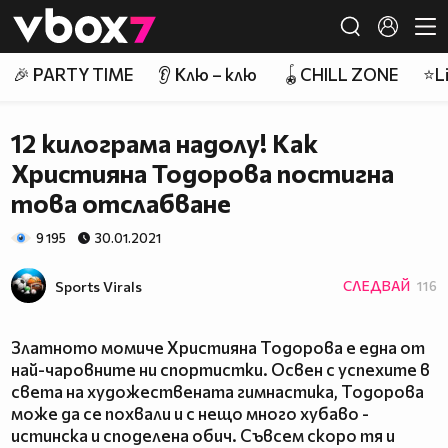
Member of
👾
🎉 PARTY TIME
👂 Клю – клю
🪀CHILL ZONE
⭐Li
12 килограма надолу! Как
Християна Тодорова постигна
това отслабване
9 195
30.01.2021
Sports Virals
СЛЕДВАЙ
116
Златното момиче Християна Тодорова е една от
най-чаровните ни спортистки. Освен с успехите в
света на художествената гимнастика, Тодорова
може да се похвали и с нещо много хубаво -
истинска и споделена обич. Съвсем скоро тя и