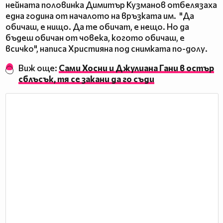
нейната половинка Димитър Кузманов отбелязаха
една година от началото на връзката им. "Да
обичаш, е нищо. Да те обичат, е нещо. Но да
бъдеш обичан от човека, когото обичаш, е
всичко", написа Християна под снимката по-долу.
Виж още:
Сами Хосни и Джулиана Гани в остър
сблъсък, тя се закани да го съди