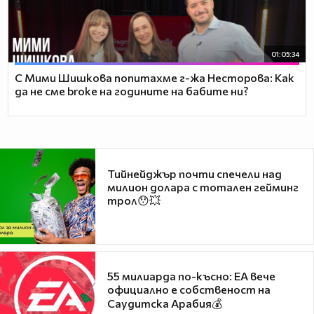
01:05:34
С Мими Шишкова попитахме г-жа Несторова: Как
да не сме broke на годините на бабите ни?
Тийнейджър почти спечели над
милион долара с тотален гейминг
трол😯💥
55 милиарда по-късно: EA вече
официално е собственост на
Саудитска Арабия💰