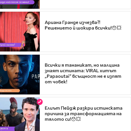
Ариана Гранде изчезва?!
Решението ѝ шокира всички!😯💥
Всички я тананикат, но малцина
знаят истината: VIRAL хитът
„Papaoutai“ всъщност не е изпят
от човек!
Елиът Пейдж разкри истинската
причина за трансформацията на
тялото си!😯💥