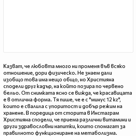
Казват, че любовта много ни променя във всяко
отношение, дори физическо. Не знаем дали
изобщо това има нещо общо, но Християна
сподели друг кадър, на който позира по червено
бельо. От снимката ясно се вижда, че красавицата
е в отлична форма. Тя пише, че е с "минус 12 кг",
които е свалила с упоритост и добър режим на
хранене. В поредица от сторита в Инстаграм
Християна сподели, че приема различни витамини и
други здравословни напитки, които спомагат за
правилното функциониране на метаболизма.