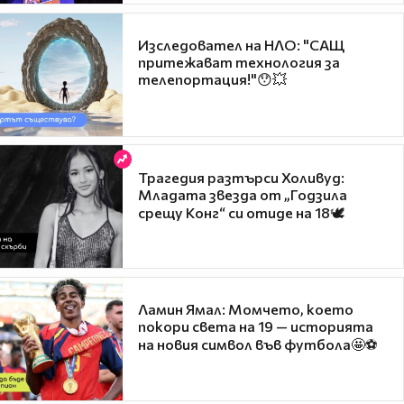
Изследовател на НЛО: "САЩ
притежават технология за
телепортация!"😯💥
Трагедия разтърси Холивуд:
Младата звезда от „Годзила
срещу Конг“ си отиде на 18🕊️
Ламин Ямал: Момчето, което
покори света на 19 — историята
на новия символ във футбола🤩⚽