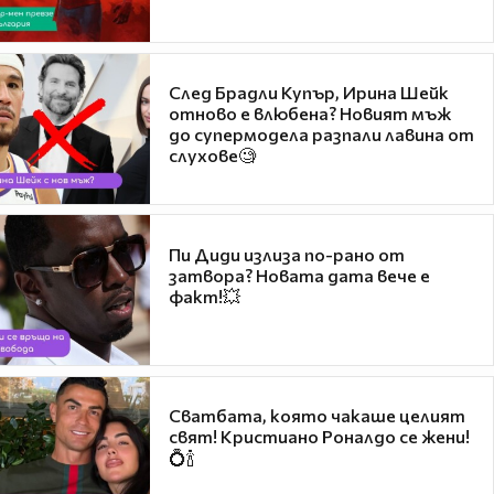
След Брадли Купър, Ирина Шейк
отново е влюбена? Новият мъж
до супермодела разпали лавина от
слухове🧐
Пи Диди излиза по-рано от
затвора? Новата дата вече е
факт!💥
Сватбата, която чакаше целият
свят! Кристиано Роналдо се жени!
💍🍾