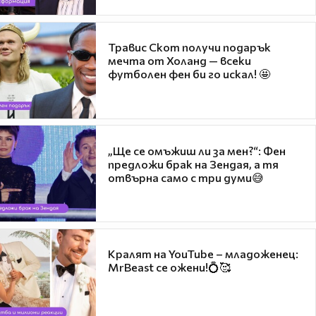
Травис Скот получи подарък
мечта от Холанд — всеки
футболен фен би го искал! 🤩
„Ще се омъжиш ли за мен?“: Фен
предложи брак на Зендая, а тя
отвърна само с три думи😅
Кралят на YouTube – младоженец:
MrBeast се ожени!💍🥰