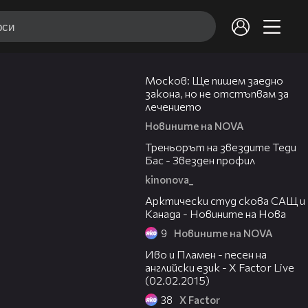
05:13
Москов: Ще пишем заедно
закона, но не отстъпвам за
лечението
Новините на NOVA
04:13
Треньорът на звездите Теди
Бас - Звезден профил
kinonova_
02:49
Арктически студ скова САЩ и
Канада - Новините на Нова
9
Новините на NOVA
08:54
Иво и Пламен - песен на
английски език - X Factor Live
(02.02.2015)
38
X Factor
00:30