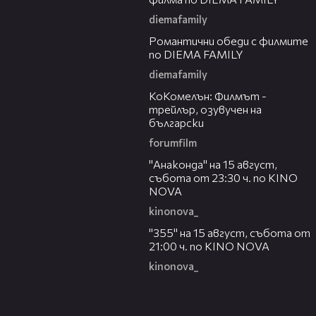
diemafamily
00:32
Романтични обеди с филмите
по DIEMA FAMILY
diemafamily
01:06
КоКомелън: Филмът -
трейлър, озувучен на
български
forumfilm
00:30
"Анаконда" на 15 август,
събота от 23:30 ч. по KINO
NOVA
kinonova_
00:31
"355" на 15 август, събота от
21:00 ч. по KINO NOVA
kinonova_