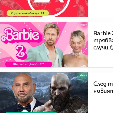
Barbie
трябва
случи.
След т
новият