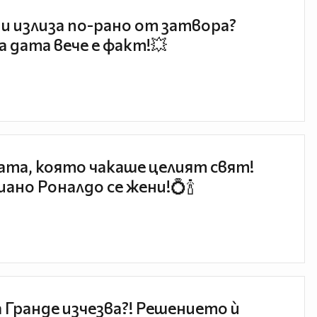
и излиза по-рано от затвора?
 дата вече е факт!💥
та, която чакаше целият свят!
ано Роналдо се жени!💍🍾
 Гранде изчезва?! Решението ѝ