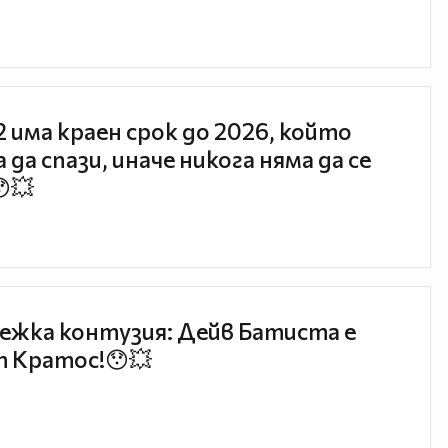
 2 има краен срок до 2026, който
 да спази, иначе никога няма да се
😯💥
ежка контузия: Дейв Батиста е
 Кратос!😯💥