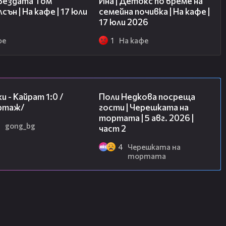
звездата Том
Ина | Детокс по време на
сън | На кафе | 17 юли
семейна почивка | На кафе |
17 юли 2026
фе
1
На кафе
05:57
13:03
и - Кайрат 1:0 /
Поли Недкова посреща
ртаж/
гости | Черешката на
тортата | 5 авг. 2026 |
gong_bg
част 2
4
Черешката на
тортата