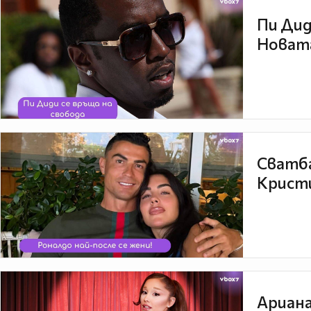
Пи Дид
Новата
Сватба
Кристи
Ариана