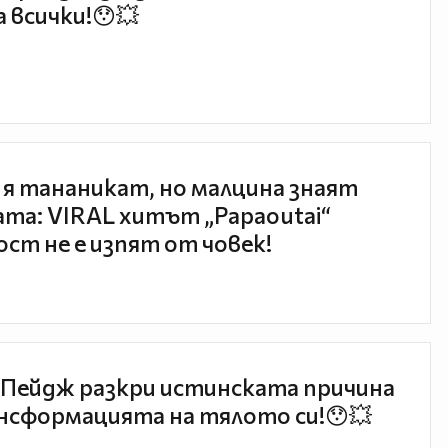
 всички!😯💥
 я тананикат, но малцина знаят
та: VIRAL хитът „Papaoutai“
ст не е изпят от човек!
Пейдж разкри истинската причина
нсформацията на тялото си!😯💥