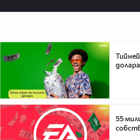
Тийней
долара
55 мил
собств