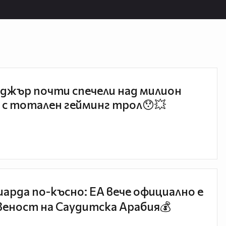
джър почти спечели над милион
 с тотален гейминг трол😯💥
иарда по-късно: EA вече официално е
еност на Саудитска Арабия💰