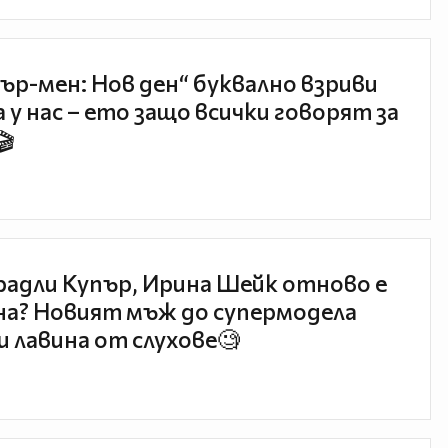
ър-мен: Нов ден“ буквално взриви
 у нас – ето защо всички говорят за
🎬
радли Купър, Ирина Шейк отново е
а? Новият мъж до супермодела
и лавина от слухове🧐