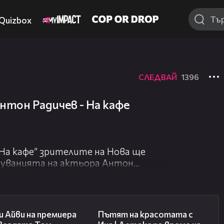
Quizbox
СЛЕДВАЙ
1396
Антон Радичев - На кафе
„На кафе” зрителите на Нова ще
туванията на актьора Антон
02:58
17:40
 Айви на премиера
Пътят на красотата с