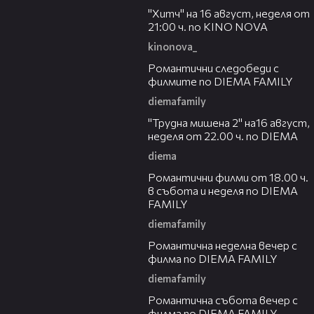
"Хитч" на 16 август, неделя от
21:00 ч. по KINO NOVA
kinonova_
00:31
Романтични следобеди с
филмите по DIEMA FAMILY
diemafamily
00:31
"Трудна мишена 2" на16 август,
неделя от 22.00 ч. по DIEMA
diema
00:36
Романтични филми от 18.00 ч.
в събота и неделя по DIEMA
FAMILY
diemafamily
00:21
Романтичнa неделна вечер с
филма по DIEMA FAMILY
diemafamily
00:20
Романтичнa събота вечер с
филма по DIEMA FAMILY