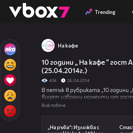
Member of
👾
Trending
На кафе
10 години „ На кафе ” гост 
(25.04.2014г.)
434
26.04.2014
В петък в рубриката „10 години 
видят избрани моменти от гос
Радичев - На кафе 25.04.2014 г.
Виж повече
09:09
„На ръба“: Изложба с
Стаси