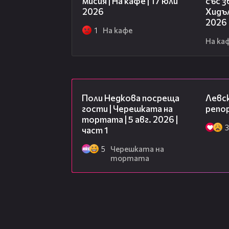
мисия | На кафе | 17 юли
със 
2026
Хидъл
2026
1
На кафе
На ка
19:25
Поли Недкова посреща
Левск
гости | Черешката на
репо
тортата | 5 авг. 2026 |
3
част 1
5
Черешката на
тортата