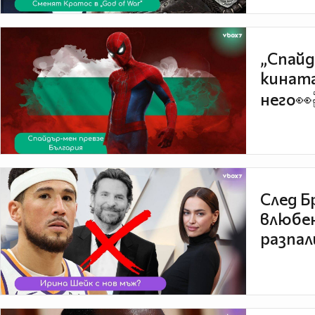
„Спайд
кината
него👀
След Б
влюбен
разпал