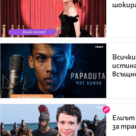
шокира
Всички
истина
всъщно
Елиът 
за тра