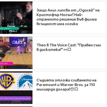
Защо Ахил липсва от „Одисей“ на
Кристофър Нолън? Най-
странното решение във филма
всъщност има логика
Theo в The Voice Cast: "Правен съм
в дискотека!" 👀💥
Съдията отложи сливането на
Paramount и Warner Bros. за 110
милиарда долара!😯💥