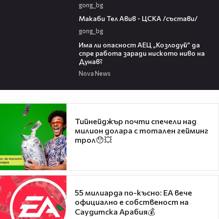
gong_bg
02:03
Макаби Тел Авив - ЦСКА /състави/
gong_bg
10:12
Има ли опасност АЕЦ „Козлодуй” да
спре работа заради ниското ниво на
Дунав?
Nova News
Тийнейджър почти спечели над
милион долара с тотален гейминг
трол😯💥
55 милиарда по-късно: EA вече
официално е собственост на
Саудитска Арабия💰