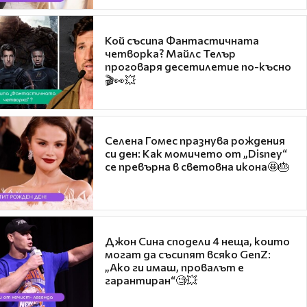
Кой съсипа Фантастичната
четворка? Майлс Телър
проговаря десетилетие по-късно
🎬👀💥
Селена Гомес празнува рождения
си ден: Как момичето от „Disney“
се превърна в световна икона🤩🎂
Джон Сина сподели 4 неща, които
могат да съсипят всяко GenZ:
„Ако ги имаш, провалът е
гарантиран“🧐💥