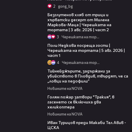
2
gong_bg
15:35
Безглутенов хляб от трици и
хърватски десерт от Милена
Маркова-Маца | Черешката на
тортата | 3 авг. 2026 | част 2
3
Черешката на тортата
19:25
Поли Недкова посреща гости |
Черешката на тортата | 5 авг. 2026 |
част 1
4
Черешката на тортата
04:43
Тийнейджърите, задържани за
убийството в Пловдив, твърдят, че са
„ловци на педофили”
Новините на NOVA
03:39
Голям пожар затвори "Тракия", в
гасенето се включиха два
хеликоптера
Новините на NOVA
03:28
Иван Турицов преди Макаби Тел Авив -
ЦСКА