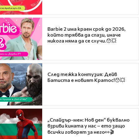
Barbie 2 има краен срок до 2026,
който трябва да спази, иначе
никога няма да се случи.😯💥
След тежка контузия: Дейв
Батиста е новият Кратос!😯💥
„Спайдър-мен: Нов ден“ буквално
взриви кината у нас – ето защо
всички говорят за него👀🎬