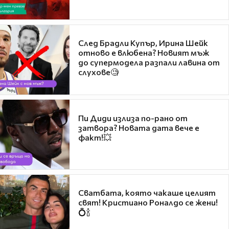
След Брадли Купър, Ирина Шейк
отново е влюбена? Новият мъж
до супермодела разпали лавина от
слухове🧐
Пи Диди излиза по-рано от
затвора? Новата дата вече е
факт!💥
Сватбата, която чакаше целият
свят! Кристиано Роналдо се жени!
💍🍾