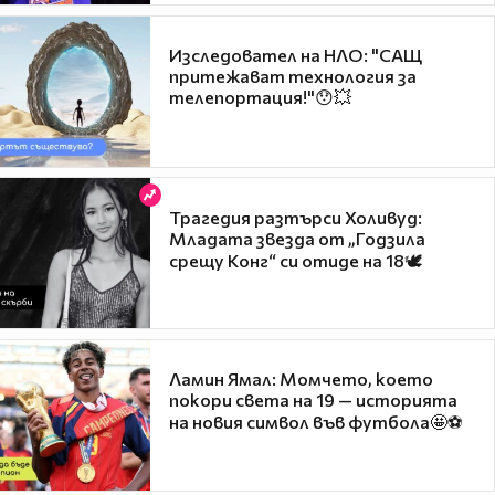
Изследовател на НЛО: "САЩ
притежават технология за
телепортация!"😯💥
Трагедия разтърси Холивуд:
Младата звезда от „Годзила
срещу Конг“ си отиде на 18🕊️
Ламин Ямал: Момчето, което
покори света на 19 — историята
на новия символ във футбола🤩⚽