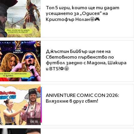
Топ 5 игри, които ще ти дадат
усещането за „Одисея“ на
Кристофър Нолан🤩🎮
Джъстин Бийбър ще пее на
Световното първенство по
футбол заедно с Мадона, Шакира
и BTS!⚽🤩
ANIVENTURE COMIC CON 2026:
Влязохме в друг свят!
08:16