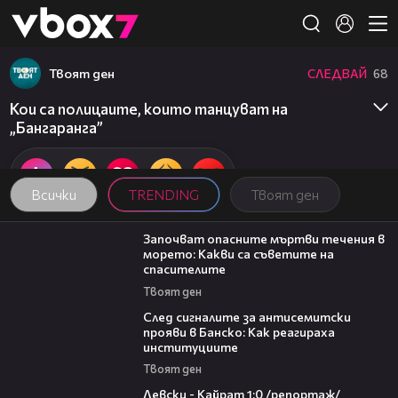
Member of
👾
Твоят ден
СЛЕДВАЙ
68
Кои са полицаите, които танцуват на
„Бангаранга”
Всички
TRENDING
Твоят ден
03:59
Започват опасните мъртви течения в
морето: Какви са съветите на
спасителите
Твоят ден
28:11
След сигналите за антисемитски
прояви в Банско: Как реагираха
институциите
Твоят ден
05:57
Левски - Кайрат 1:0 /репортаж/