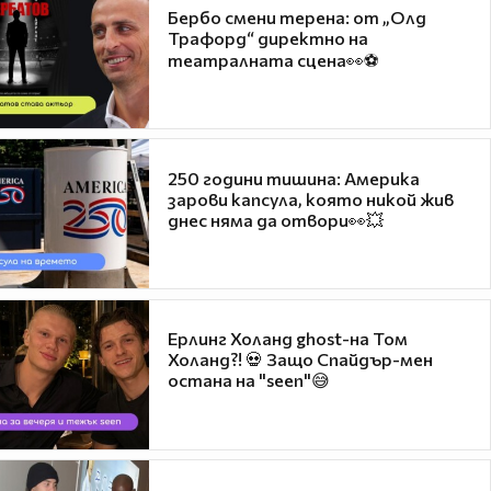
Бербо смени терена: от „Олд
Трафорд“ директно на
театралната сцена👀⚽
250 години тишина: Америка
зарови капсула, която никой жив
днес няма да отвори👀💥
Ерлинг Холанд ghost-на Том
Холанд?! 💀 Защо Спайдър-мен
остана на "seen"😅