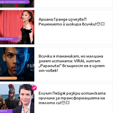
Ариана Гранде изчезва?!
Решението ѝ шокира всички!😯💥
Всички я тананикат, но малцина
знаят истината: VIRAL хитът
„Papaoutai“ всъщност не е изпят
от човек!
Елиът Пейдж разкри истинската
причина за трансформацията на
тялото си!😯💥