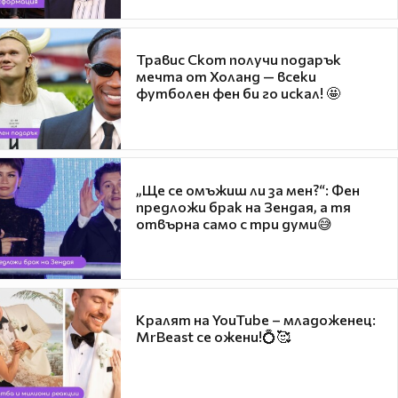
Травис Скот получи подарък
мечта от Холанд — всеки
футболен фен би го искал! 🤩
„Ще се омъжиш ли за мен?“: Фен
предложи брак на Зендая, а тя
отвърна само с три думи😅
Кралят на YouTube – младоженец:
MrBeast се ожени!💍🥰