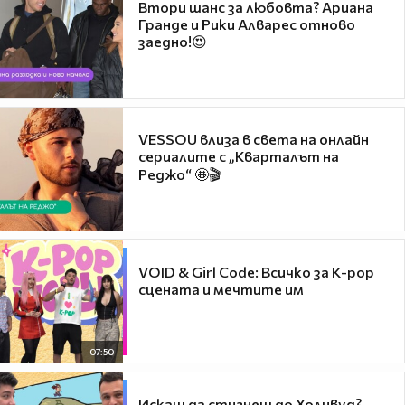
Втори шанс за любовта? Ариана
Гранде и Рики Алварес отново
заедно!😍
VESSOU влиза в света на онлайн
сериалите с „Кварталът на
Реджо“ 🤩🎬
VOID & Girl Code: Всичко за K-pop
сцената и мечтите им
07:50
Искаш да стигнеш до Холивуд?