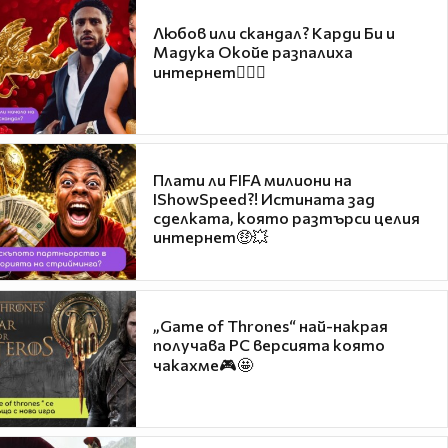
Любов или скандал? Карди Би и
Мадука Окойе разпалиха
интернет❤️‍🔥🔥
Плати ли FIFA милиони на
IShowSpeed?! Истината зад
сделката, която разтърси целия
интернет🤑💥
„Game of Thrones“ най-накрая
получава PC версията която
чакахме🎮🤩