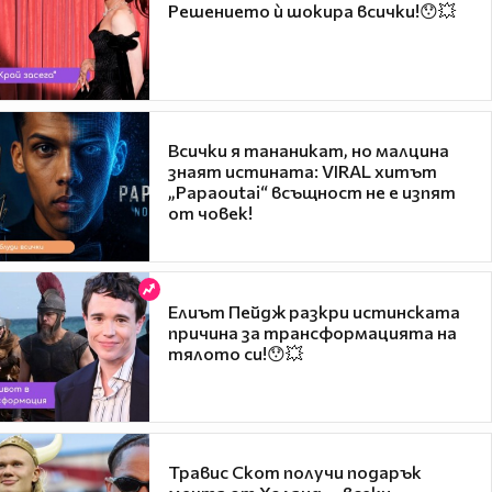
Решението ѝ шокира всички!😯💥
Всички я тананикат, но малцина
знаят истината: VIRAL хитът
„Papaoutai“ всъщност не е изпят
от човек!
Елиът Пейдж разкри истинската
причина за трансформацията на
тялото си!😯💥
Травис Скот получи подарък