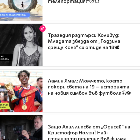
телепортация!"😯💥
Трагедия разтърси Холивуд:
Младата звезда от „Годзила
срещу Конг“ си отиде на 18🕊️
Ламин Ямал: Момчето, което
покори света на 19 — историята
на новия символ във футбола🤩⚽
Защо Ахил липсва от „Одисей“ на
Кристофър Нолън? Най-
странното решение във филма