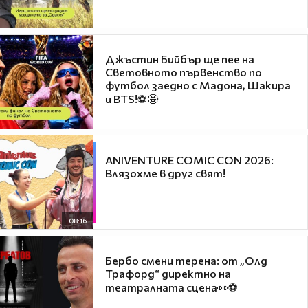
Джъстин Бийбър ще пее на
Световното първенство по
футбол заедно с Мадона, Шакира
и BTS!⚽🤩
ANIVENTURE COMIC CON 2026:
Влязохме в друг свят!
08:16
Бербо смени терена: от „Олд
Трафорд“ директно на
театралната сцена👀⚽