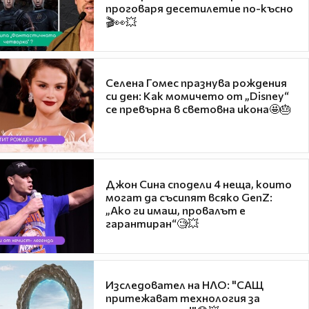
проговаря десетилетие по-късно
🎬👀💥
Селена Гомес празнува рождения
си ден: Как момичето от „Disney“
се превърна в световна икона🤩🎂
Джон Сина сподели 4 неща, които
могат да съсипят всяко GenZ:
„Ако ги имаш, провалът е
гарантиран“🧐💥
Изследовател на НЛО: "САЩ
притежават технология за