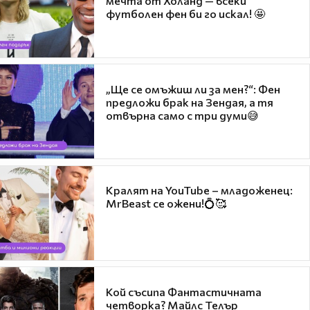
мечта от Холанд — всеки
футболен фен би го искал! 🤩
„Ще се омъжиш ли за мен?“: Фен
предложи брак на Зендая, а тя
отвърна само с три думи😅
Кралят на YouTube – младоженец:
MrBeast се ожени!💍🥰
Кой съсипа Фантастичната
четворка? Майлс Телър