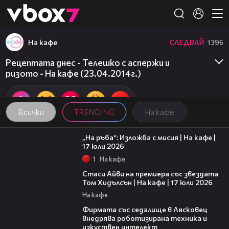
Member of
👾
На кафе
СЛЕДВАЙ
1396
Рецептата днес - Телешко с аспержи и
ризото - На кафе (23.04.2014г.)
Всички
TRENDING
На кафе
09:09
„На ръба“: Изложба с мисия | На кафе |
17 юли 2026
1
На кафе
02:58
Стаси Айви на премиера със звездата
Том Хидълсън | На кафе | 17 юли 2026
На кафе
00:06
Фирмата със седалище в Лясковец
внедрява роботизирана техника и
изкуствен интелект