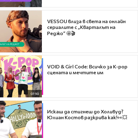
VESSOU влиза в света на онлайн
сериалите с „Кварталът на
Реджо“ 🤩🎬
VOID & Girl Code: Всичко за K-pop
сцената и мечтите им
07:50
Искаш да стигнеш до Холивуд?
Юлиан Костов разкрива как!👀💥