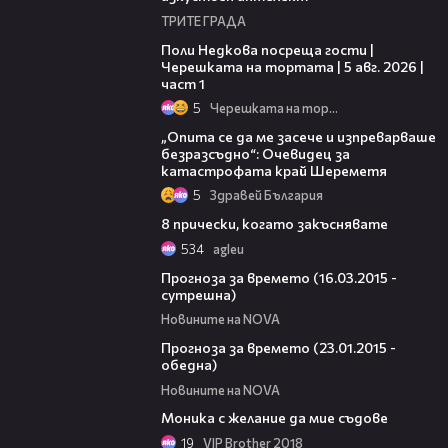
ТРИТЕ ГРАДА
19:25
Поли Недкова посреща гости |
Черешката на тортата | 5 авг. 2026 |
част 1
5
Черешката на тортата
06:38
„Опита се да ме засече и изпреварваше
безразсъдно“: Очевидец за
катастрофата край Шереметя
5
Здравей България
05:49
8 прически, когато закъснявате
534
agleu
01:15
Прогноза за времето (16.03.2015 -
сутрешна)
Новините на NOVA
02:15
Прогноза за времето (23.01.2015 -
обедна)
Новините на NOVA
01:58
Моника с желание да мие съдове
19
VIP Brother 2018