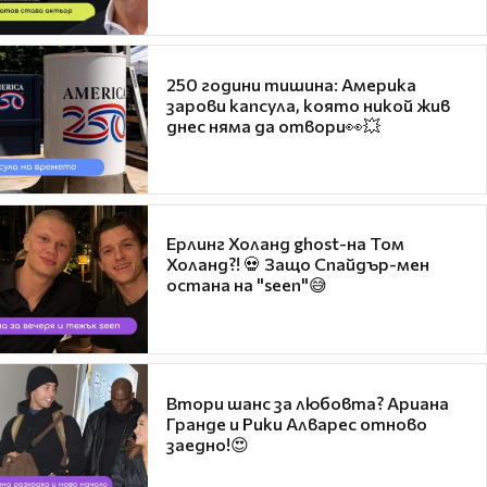
250 години тишина: Америка
зарови капсула, която никой жив
днес няма да отвори👀💥
Ерлинг Холанд ghost-на Том
Холанд?! 💀 Защо Спайдър-мен
остана на "seen"😅
Втори шанс за любовта? Ариана
Гранде и Рики Алварес отново
заедно!😍