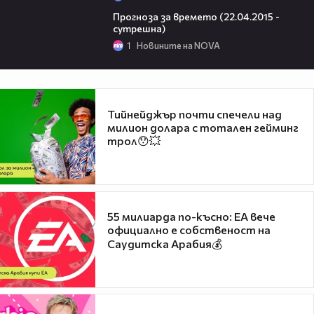
01:55
Прогноза за времето (22.04.2015 -
сутрешна)
1
Новините на NOVA
Тийнейджър почти спечели над
милион долара с тотален гейминг
трол😯💥
55 милиарда по-късно: EA вече
официално е собственост на
Саудитска Арабия💰