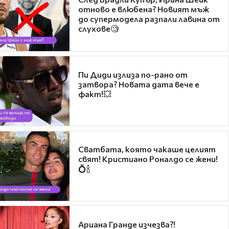
отново е влюбена? Новият мъж
до супермодела разпали лавина от
слухове🧐
Пи Диди излиза по-рано от
затвора? Новата дата вече е
факт!💥
Сватбата, която чакаше целият
свят! Кристиано Роналдо се жени!
💍🍾
Ариана Гранде изчезва?!