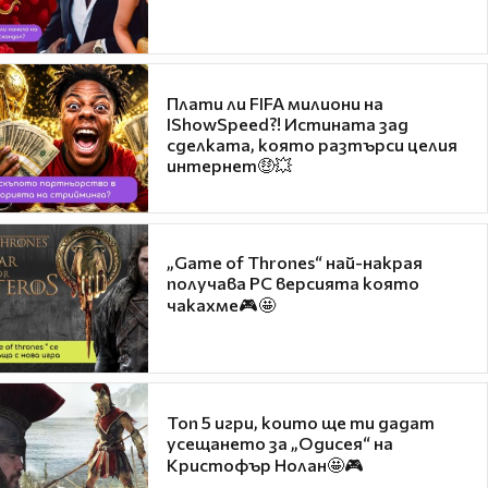
Плати ли FIFA милиони на
IShowSpeed?! Истината зад
сделката, която разтърси целия
интернет🤑💥
„Game of Thrones“ най-накрая
получава PC версията която
чакахме🎮🤩
Топ 5 игри, които ще ти дадат
усещането за „Одисея“ на
Кристофър Нолан🤩🎮