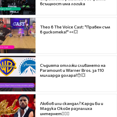
всъщност има логика
Theo в The Voice Cast: "Правен съм
в дискотека!" 👀💥
Съдията отложи сливането на
Paramount и Warner Bros. за 110
милиарда долара!😯💥
Любов или скандал? Карди Би и
Мадука Окойе разпалиха
интернет❤️‍🔥🔥