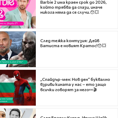
Barbie 2 има краен срок до 2026,
който трябва да спази, иначе
никога няма да се случи.😯💥
След тежка контузия: Дейв
Батиста е новият Кратос!😯💥
„Спайдър-мен: Нов ден“ буквално
взриви кината у нас – ето защо
всички говорят за него👀🎬
След Брадли Купър, Ирина Шейк