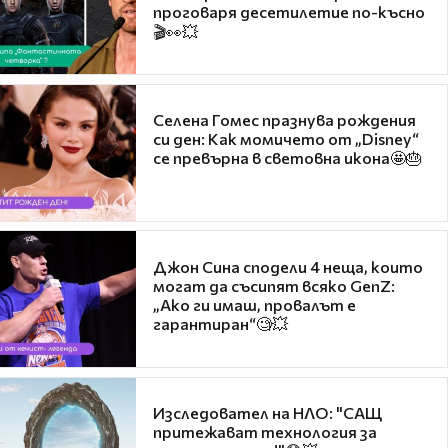
проговаря десетилетие по-късно
🎬👀💥
Селена Гомес празнува рождения
си ден: Как момичето от „Disney“
се превърна в световна икона🤩🎂
Джон Сина сподели 4 неща, които
могат да съсипят всяко GenZ:
„Ако ги имаш, провалът е
гарантиран“🧐💥
Изследовател на НЛО: "САЩ
притежават технология за