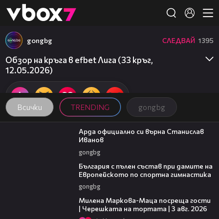
Member of
👾
gongbg
СЛЕДВАЙ
1395
Обзор на кръга в efbet Лига (33 кръг,
12.05.2026)
Всички
TRENDING
gongbg
00:19
Арда официално си върна Станислав
Иванов
gongbg
00:47
България с пълен състав при дамите на
Европейското по спортна гимнастика
gongbg
20:17
Милена Маркова-Маца посреща гости
| Черешката на тортата | 3 авг. 2026