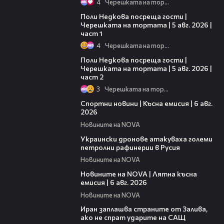
4
Черешката на тортата
19:25
Поли Недкова посреща гости |
Черешката на тортата | 5 авг. 2026 |
част 1
4
Черешката на тортата
13:03
Поли Недкова посреща гости |
Черешката на тортата | 5 авг. 2026 |
част 2
3
Черешката на тортата
04:51
Спортни новини | Късна емисия | 6 авг.
2026
Новините на NOVA
00:41
Украински дронове атакуваха големи
петролни рафинерии в Русия
Новините на NOVA
20:26
Новините на NOVA | Лятна късна
емисия | 6 авг. 2026
Новините на NOVA
00:41
Иран заплашва страните от Залива,
ако не спрат ударите на САЩ