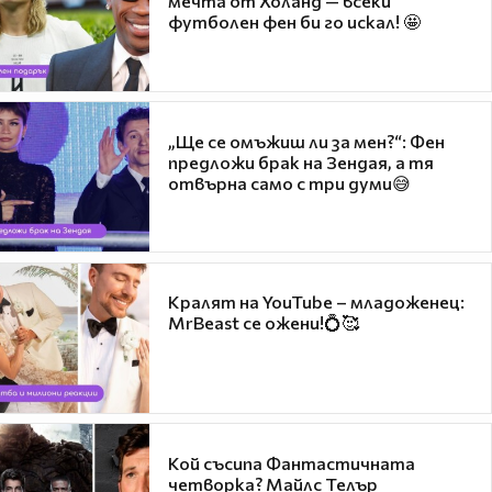
мечта от Холанд — всеки
футболен фен би го искал! 🤩
„Ще се омъжиш ли за мен?“: Фен
предложи брак на Зендая, а тя
отвърна само с три думи😅
Кралят на YouTube – младоженец:
MrBeast се ожени!💍🥰
Кой съсипа Фантастичната
четворка? Майлс Телър