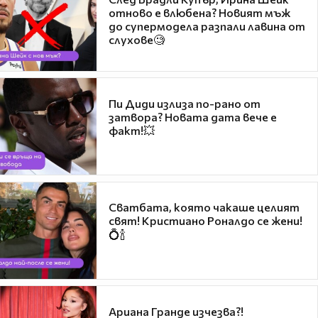
отново е влюбена? Новият мъж
до супермодела разпали лавина от
слухове🧐
Пи Диди излиза по-рано от
затвора? Новата дата вече е
факт!💥
Сватбата, която чакаше целият
свят! Кристиано Роналдо се жени!
💍🍾
Ариана Гранде изчезва?!