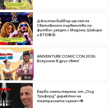
Джъстин Бийбър ще пее на
Световното първенство по
футбол заедно с Мадона, Шакира
и BTS!⚽🤩
ANIVENTURE COMIC CON 2026:
Влязохме в друг свят!
08:16
Бербо смени терена: от „Олд
Трафорд“ директно на
театралната сцена👀⚽