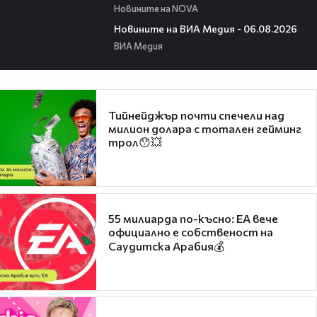
Новините на NOVA
22:43
Новините на ВИА Медия - 06.08.2026
ВИА Медия
Тийнейджър почти спечели над
милион долара с тотален гейминг
трол😯💥
55 милиарда по-късно: EA вече
официално е собственост на
Саудитска Арабия💰