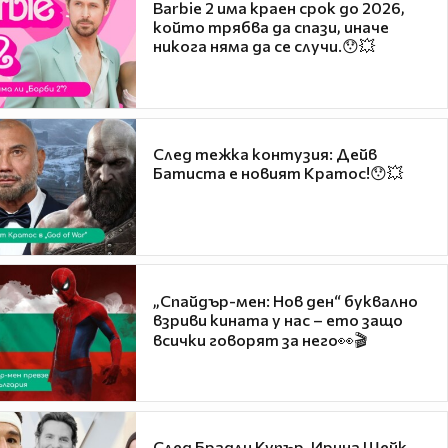
Barbie 2 има краен срок до 2026,
който трябва да спази, иначе
никога няма да се случи.😯💥
След тежка контузия: Дейв
Батиста е новият Кратос!😯💥
„Спайдър-мен: Нов ден“ буквално
взриви кината у нас – ето защо
всички говорят за него👀🎬
След Брадли Купър, Ирина Шейк