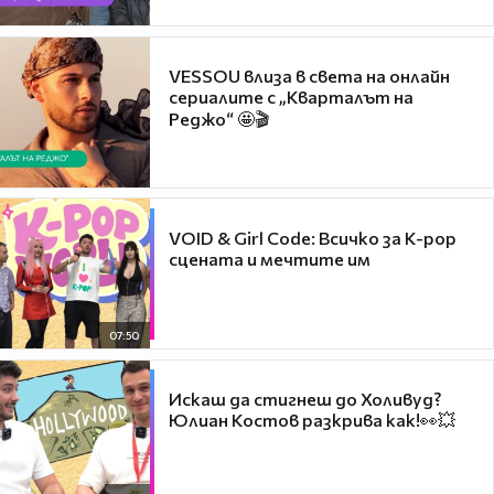
VESSOU влиза в света на онлайн
сериалите с „Кварталът на
Реджо“ 🤩🎬
VOID & Girl Code: Всичко за K-pop
сцената и мечтите им
07:50
Искаш да стигнеш до Холивуд?
Юлиан Костов разкрива как!👀💥