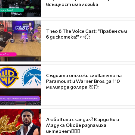
всъщност има логика
Theo в The Voice Cast: "Правен съм
в дискотека!" 👀💥
Съдията отложи сливането на
Paramount и Warner Bros. за 110
милиарда долара!😯💥
Любов или скандал? Карди Би и
Мадука Окойе разпалиха
интернет❤️‍🔥🔥