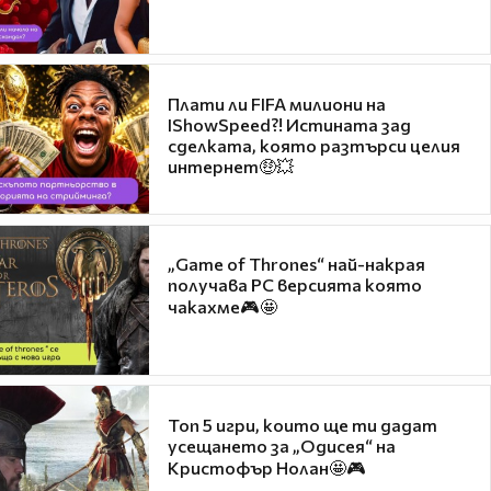
Плати ли FIFA милиони на
IShowSpeed?! Истината зад
сделката, която разтърси целия
интернет🤑💥
„Game of Thrones“ най-накрая
получава PC версията която
чакахме🎮🤩
Топ 5 игри, които ще ти дадат
усещането за „Одисея“ на
Кристофър Нолан🤩🎮