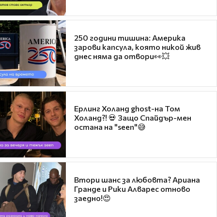
250 години тишина: Америка
зарови капсула, която никой жив
днес няма да отвори👀💥
Ерлинг Холанд ghost-на Том
Холанд?! 💀 Защо Спайдър-мен
остана на "seen"😅
Втори шанс за любовта? Ариана
Гранде и Рики Алварес отново
заедно!😍