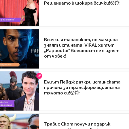
Решението ѝ шокира всички!😯💥
Всички я тананикат, но малцина
знаят истината: VIRAL хитът
„Papaoutai“ всъщност не е изпят
от човек!
Елиът Пейдж разкри истинската
причина за трансформацията на
тялото си!😯💥
Травис Скот получи подарък