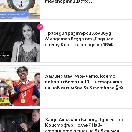
телепортация!"😯💥
Трагедия разтърси Холивуд:
Младата звезда от „Годзила
срещу Конг“ си отиде на 18🕊️
Ламин Ямал: Момчето, което
покори света на 19 — историята
на новия символ във футбола🤩⚽
Защо Ахил липсва от „Одисей“ на
Кристофър Нолън? Най-
странното решение във филма