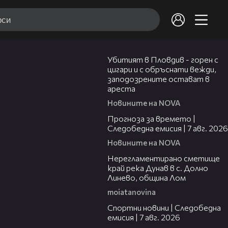
01:27
Убитият в Пловдив - горен с
цигари и с обръснати вежди,
заподозрените остават в
ареста
Новините на NOVA
02:23
Прогноза за времето |
Следобедна емисия | 7 авг. 2026
Новините на NOVA
01:43
Нерегламентирано сметище
край река Дунав в с. Долно
Линево, община Лом
moiatanovina
05:35
Спортни новини | Следобедна
емисия | 7 авг. 2026