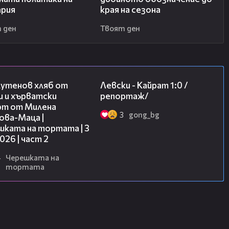
ария
края на сезона
 ден
Твоят ден
15:35
05:57
лутенов хляб от
Левски - Кайрат 1:0 /
и и хърватски
репортаж/
рт от Милена
3
gong_bg
ова-Маца |
шката на тортата | 3
2026 | част 2
4
Черешката на
тортата