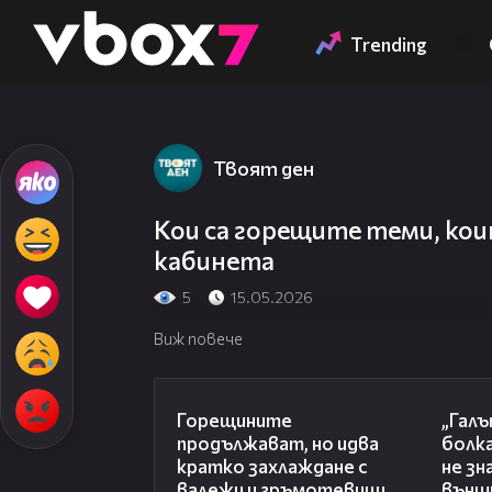
Member of
👾
Trending
Твоят ден
Кои са горещите теми, кои
кабинета
5
15.05.2026
Виж повече
02:31
Горещините
„Гал
продължават, но идва
болка
кратко захлаждане с
не зн
валежи и гръмотевици
външ