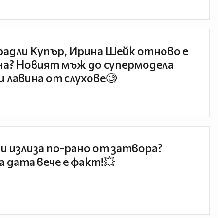
радли Купър, Ирина Шейк отново е
а? Новият мъж до супермодела
и лавина от слухове🧐
и излиза по-рано от затвора?
 дата вече е факт!💥