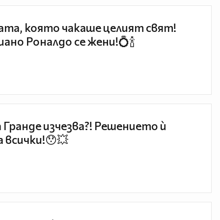
та, която чакаше целият свят!
ано Роналдо се жени!💍🍾
 Гранде изчезва?! Решението ѝ
 всички!😯💥