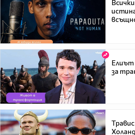
Всички
истина
всъщно
Елиът 
за тра
Травис
Холанд