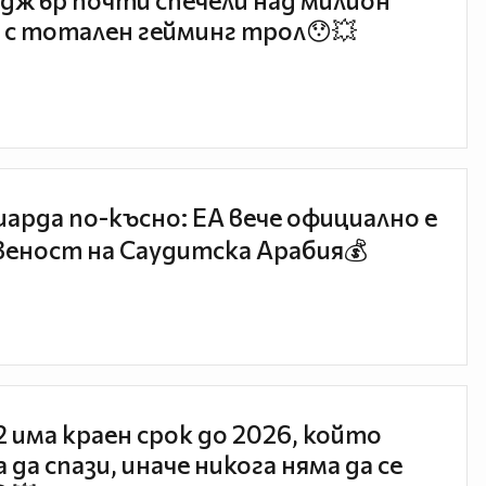
джър почти спечели над милион
 с тотален гейминг трол😯💥
иарда по-късно: EA вече официално е
еност на Саудитска Арабия💰
 2 има краен срок до 2026, който
 да спази, иначе никога няма да се