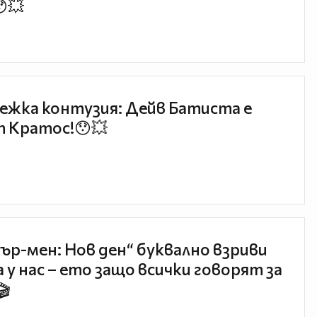
😯💥
ежка контузия: Дейв Батиста е
 Кратос!😯💥
ър-мен: Нов ден“ буквално взриви
 у нас – ето защо всички говорят за
🎬