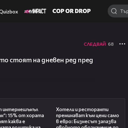
Quizbox
СЛЕДВАЙ
68
то стоят на дневен ред пред
08:08
05:54
ъп интернешънъл
Хотели и ресторанти
н“: 15% от хората
преминават към цени само
аят каква е
в евро: Бизнесът запазва
ната политика на
двойното обозначение до