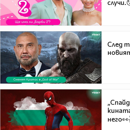
случи.
След т
новият
„Спайд
кината
него👀