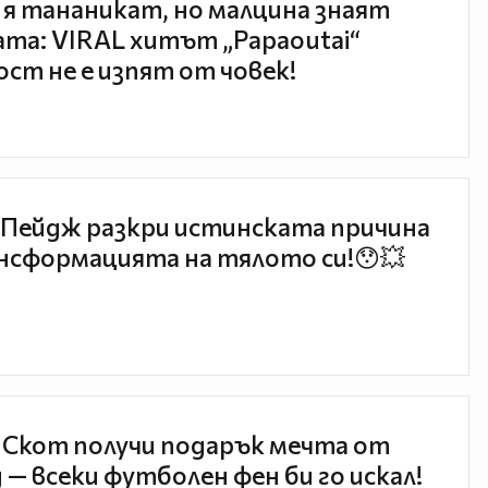
 я тананикат, но малцина знаят
та: VIRAL хитът „Papaoutai“
ст не е изпят от човек!
Пейдж разкри истинската причина
нсформацията на тялото си!😯💥
 Скот получи подарък мечта от
 — всеки футболен фен би го искал!