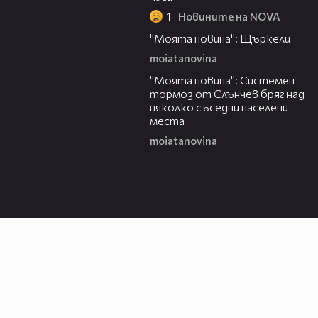
1
Новините на NOVA
00:29
"Моята новина": Щъркели
moiatanovina
00:16
"Моята новина": Системен
тормоз от Слънчев бряг над
няколко съседни населени
места
moiatanovina