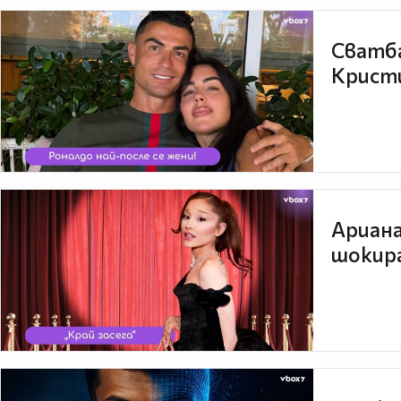
Сватба
Кристи
Ариана
шокира