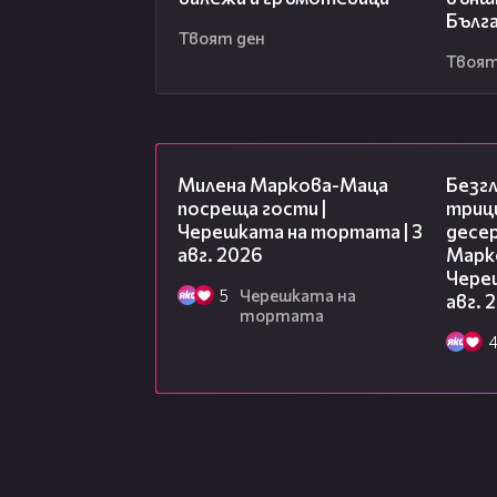
Бълг
Твоят ден
Твоят
20:17
Милена Маркова-Маца
Безг
посреща гости |
триц
Черешката на тортата | 3
десе
авг. 2026
Марк
Чере
5
Черешката на
авг. 
тортата