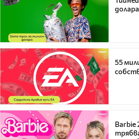
Тийней
долара
55 мил
собств
Barbie
трябва