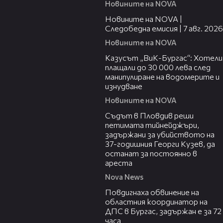
Новините на NOVA
14:49
Новините на NOVA |
Следобедна емисия | 7 авг. 2026
Новините на NOVA
02:21
Казусът „ВиК-Бургас“: Хотели
плащали до 30 000 лева след
манипулиране на водомерите и
изнудване
Новините на NOVA
01:34
Съдът в Пловдив реши
петимата тийнейджъри,
задържани за убийството на
37-годишния Георги Кузев, да
останат за постоянно в
ареста
Nova News
05:05
Повдигнаха обвинение на
областния координатор на
ДПС в Бургас, задържан е за 72
часа