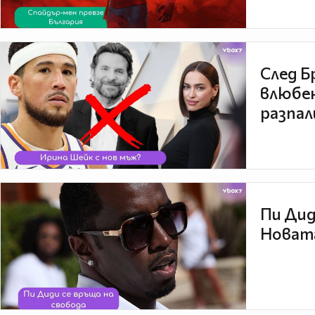
След Б
влюбен
разпал
Пи Дид
Новата