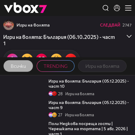
Member of
👾
Игри на волята
СЛЕДВАЙ
2747
Игри на волята: България (06.10.2025) - част
1
Всички
TRENDING
Игри на волята
10:11
Игри на волята: България (05.12.2025) -
част 10
28
Игри на волята
13:57
Игри на волята: България (05.12.2025) -
част 9
27
Игри на волята
19:25
Поли Недкова посреща гости |
Черешката на тортата | 5 авг. 2026 |
част 1