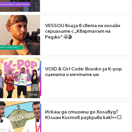
VESSOU влиза в света на онлайн
сериалите с „Кварталът на
Реджо“ 🤩🎬
VOID & Girl Code: Всичко за K-pop
сцената и мечтите им
07:50
Искаш да стигнеш до Холивуд?
Юлиан Костов разкрива как!👀💥