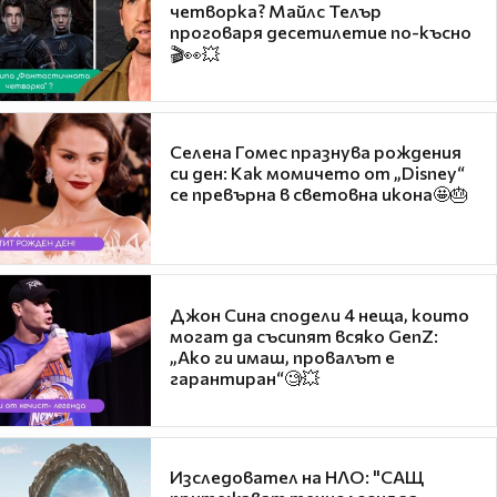
четворка? Майлс Телър
проговаря десетилетие по-късно
🎬👀💥
Селена Гомес празнува рождения
си ден: Как момичето от „Disney“
се превърна в световна икона🤩🎂
Джон Сина сподели 4 неща, които
могат да съсипят всяко GenZ:
„Ако ги имаш, провалът е
гарантиран“🧐💥
Изследовател на НЛО: "САЩ