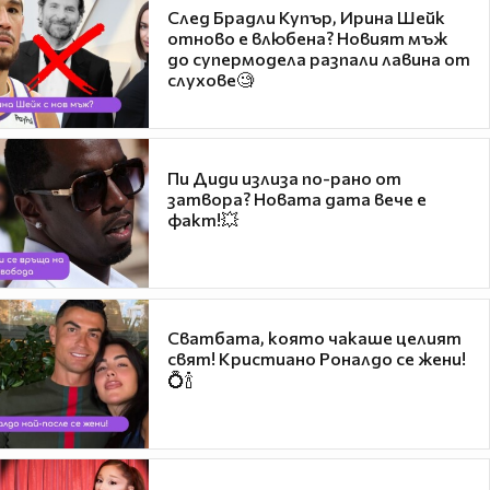
След Брадли Купър, Ирина Шейк
отново е влюбена? Новият мъж
до супермодела разпали лавина от
слухове🧐
Пи Диди излиза по-рано от
затвора? Новата дата вече е
факт!💥
Сватбата, която чакаше целият
свят! Кристиано Роналдо се жени!
💍🍾