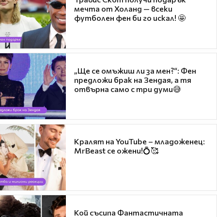
мечта от Холанд — всеки
футболен фен би го искал! 🤩
„Ще се омъжиш ли за мен?“: Фен
предложи брак на Зендая, а тя
отвърна само с три думи😅
Кралят на YouTube – младоженец:
MrBeast се ожени!💍🥰
Кой съсипа Фантастичната