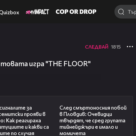
Quizbox
СЛЕДВАЙ
1815
итовата игра "THE FLOOR"
05:56
09:32
сигналите за
След смъртоносния побой
семитски прояви в
в Пловдив: Очевидци
о: Как реагираха
твърдят, че сред групата
туциите и какви са
тийнейджъри е имало и
ите по случая
момичета