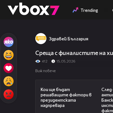
Member of
👾
Trending
Здравей България
Среща с финалистите на х
412
15.05.2026
Виж повече
23:57
Кои ще бъдат
След 
решаващите фактори в
анти
президентската
Банск
надпревара
инсти
факт