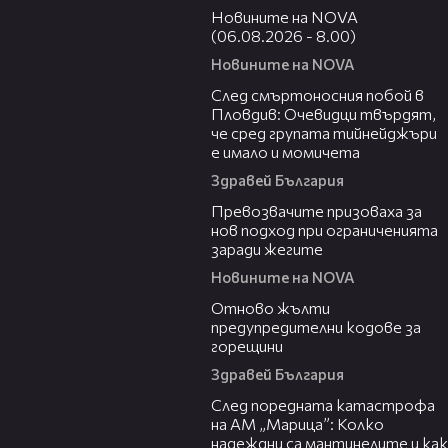
Новините на NOVA
(06.08.2026 - 8.00)
Новините на NOVA
09:32
След смъртоносния побой в
Пловдив: Очевидци твърдят,
че сред групата тийнейджъри
е имало и момичета
Здравей България
06:06
Превозвачите призоваха за
нов подход при ограниченията
заради жегите
Новините на NOVA
06:20
Отново жълти
предупредителни кодове за
горещини
Здравей България
05:06
След поредната катастрофа
на АМ „Марица”: Колко
надеждни са мантинелите и как