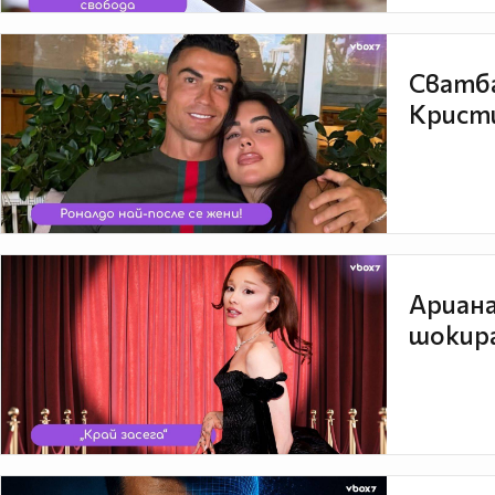
Сватба
Кристи
Ариана
шокира