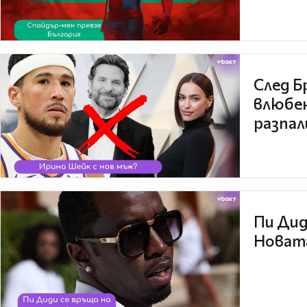
След Б
влюбен
разпал
Пи Дид
Новата