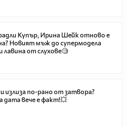
радли Купър, Ирина Шейк отново е
а? Новият мъж до супермодела
и лавина от слухове🧐
и излиза по-рано от затвора?
 дата вече е факт!💥