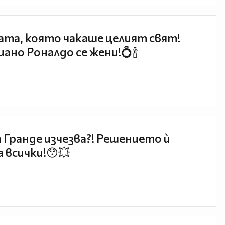
та, която чакаше целият свят!
ано Роналдо се жени!💍🍾
 Гранде изчезва?! Решението ѝ
 всички!😯💥