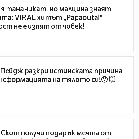
 я тананикат, но малцина знаят
та: VIRAL хитът „Papaoutai“
ст не е изпят от човек!
Пейдж разкри истинската причина
нсформацията на тялото си!😯💥
 Скот получи подарък мечта от