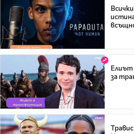
Всички
истина
всъщно
Елиът 
за тра
Травис