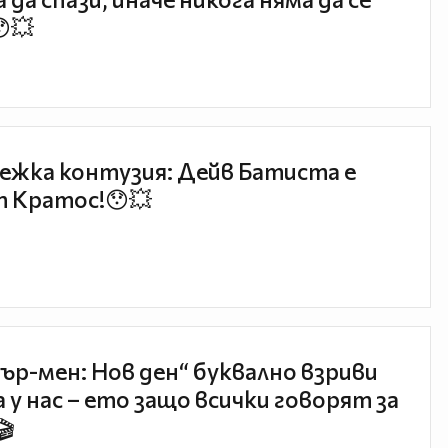
😯💥
ежка контузия: Дейв Батиста е
 Кратос!😯💥
ър-мен: Нов ден“ буквално взриви
 у нас – ето защо всички говорят за
🎬