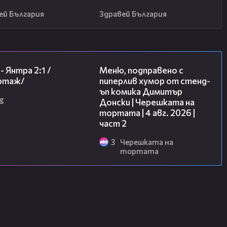
ей България
Здравей България
06:23
17:08
- Янтра 2:1 /
Меню, подправено с
ртаж/
пиперлив хумор от стенд-
ъп комика Димитър
g
Донски | Черешката на
тортата | 4 авг. 2026 |
част 2
3
Черешката на
тортата