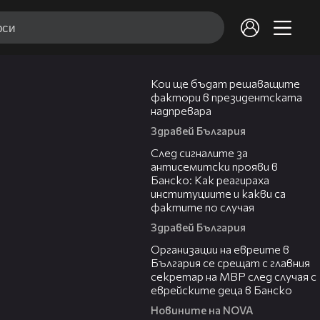
23:57
Кои ще бъдат решаващите
фактори в президентската
надпревара
Здравей България
05:56
След сигналите за
антисемитски прояви в
Банско: Как реагираха
институциите и какви са
фактите по случая
Здравей България
00:42
Организации на евреите в
България се срещат с главния
секретар на МВР след случая с
еврейските деца в Банско
Новините на NOVA
06:12