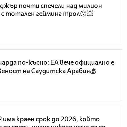
джър почти спечели над милион
 с тотален гейминг трол😯💥
иарда по-късно: EA вече официално е
еност на Саудитска Арабия💰
 2 има краен срок до 2026, който
 да спази, иначе никога няма да се