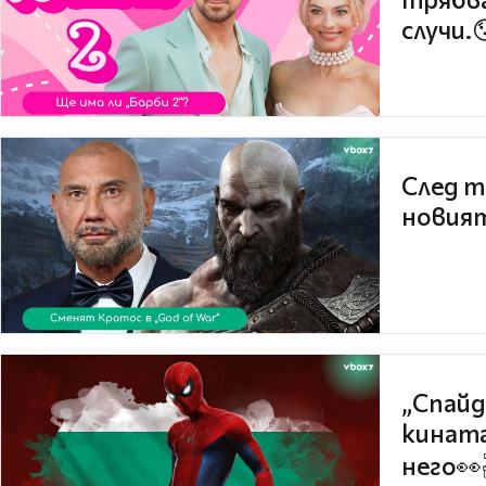
случи.
След т
новият
„Спайд
кината
него👀