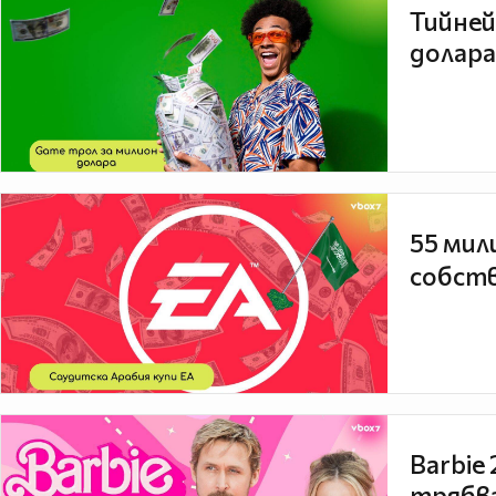
Тийней
долара
55 мил
собств
Barbie
трябва